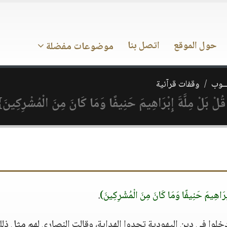
حول الموقع
اتصل بنا
موضوعات مفضلة
ـــوب
وقفات قرآنية
ْ بَلْ مِلَّةَ إِبْرَاهِيمَ حَنِيفًا وَمَا كَانَ مِنَ الْمُشْرِكِينَ
ِبْرَاهِيمَ حَنِيفًا وَمَا كَانَ مِنَ الْمُشْرِكِينَ)
.
دخلوا في دين اليهودية تجدوا الهداية، وقالت النصارى لهم مثل ذلك