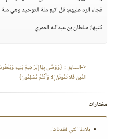
فجاء الرد عليهم: قل اتبع ملة التوحيد وهي ملة إ
كتبها: سلطان بن عبدالله العمري
<-السـابق ::
{وَوَصَّى بِهَا إِبْرَاهِيمُ بَنِيهِ وَيَعْقُوبُ ي
الدِّينَ فَلا تَمُوتُنَّ إِلا وَأَنْتُمْ مُسْلِمُونَ}
مختارات
بلادنا التي فقدناها..