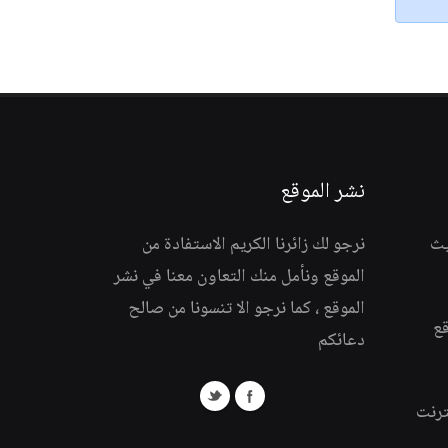
نشر الموقع
يث
نرجو لك زائرنا الكريم الاستفادة من
الموقع ونأمل منك التعاون معنا في نشر
الموقع ، كما نرجو الا تنسونا من صالح
قع
دعائكم
ترنت