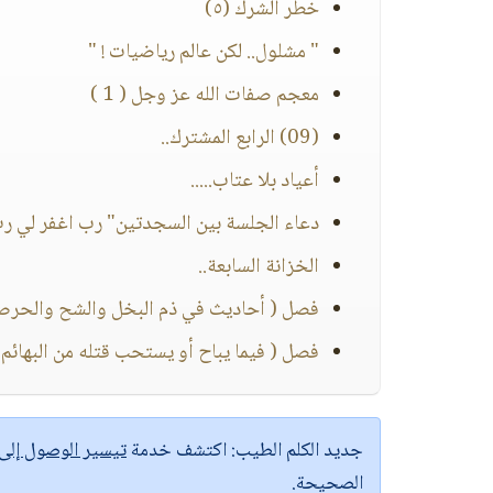
خطر الشرك (٥)
" مشلول.. لكن عالم رياضيات ! "
معجم صفات الله عز وجل ( 1 )
(09) الرابع المشترك..
أعياد بلا عتاب.....
دعاء الجلسة بين السجدتين" رب اغفر لي رب
الخزانة السابعة..
فصل ( أحاديث في ذم البخل والشح والحرص و
فصل ( فيما يباح أو يستحب قتله من البهائم 
جديد الكلم الطيب:
اكتشف خدمة
تيسير الوصول إل
الصحيحة.