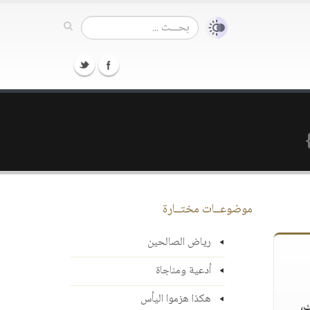
}
موضوعــات مختــارة
رياض الصالحين
أدعية ومناجاة
هكذا هزموا اليأس
،