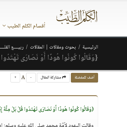
أقسام الكلم الطيب
الرئيسية
بحوث ومقالات | المقالات
ربيــــع القلـــ
{وَقَالُوا كُونُوا هُودًا أَوْ نَصَارَى تَهْتَدُوا قُل
A
أضف للمفضلة
مشاركة المقال
-
+
(وَقَالُوا كُونُوا هُودًا أَوْ نَصَارَى تَهْتَدُوا قُلْ بَلْ مِلَّةَ إ
وقالت اليهود لأمَّة محمد صلى الله عليه وسلم: ا