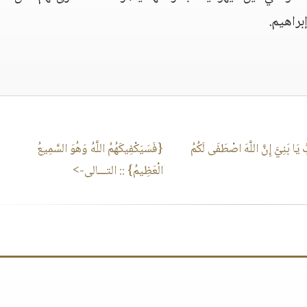
براهيم.
َا بَنِيَّ إِنَّ اللَّهَ اصْطَفَى لَكُمُ
{فَسَيَكْفِيكَهُمُ اللَّهُ وَهُوَ السَّمِيعُ
الْعَظِيمُ}
:: التـــالى->