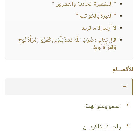
" التشميرة الحادية والعشرون "
" العبرة بالخواتيم "
لا أريد إلا ما تريد
قال تعالى: ضَرَبَ اللَّهُ مَثَلاً لِلَّذِينَ كَفَرُوا اِمْرَأَةَ نُوحٍ
وَامْرَأَةَ لُوطٍ
الأقســام
السمو وعلو الهمة
واحـــة الذاكريـــن