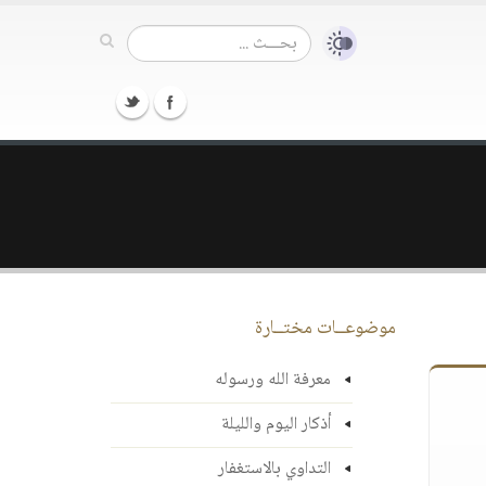
موضوعــات مختــارة
معرفة الله ورسوله
أذكار اليوم والليلة
التداوي بالاستغفار