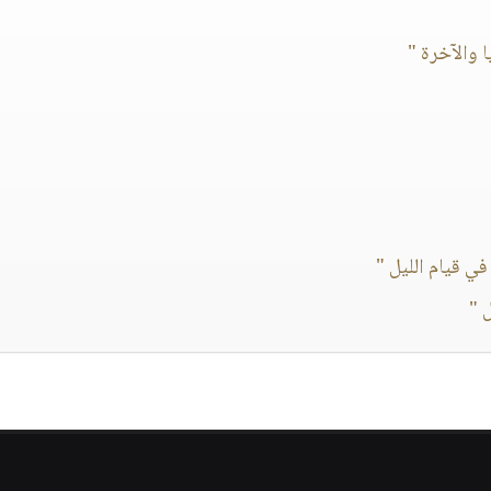
ا والآخرة "
ي قيام الليل "
ل "