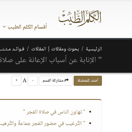
أقسام الكلم الطيب
الرئيسية
بحوث ومقالات | المقالات
فـوائـد مـتـنــ
" الإنابة عن أسباب الإعانة على صلاة
A
أضف للمفضلة
مشاركة القسم
-
+
" تهاون الناس في صلاة الفجر "
" التَّرغيب في حضور الفجر جماعةً والتَّرهيب