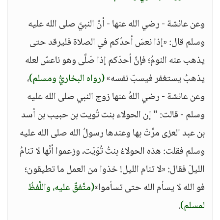
وعن عائشة - رضي الله عنها - أنَّ النبيَّ صلى الله عليه
وسلم قال: «إذا نعسَ أحدُكم في الصلاة فليرقد حتى
يذهب عنه النومُ؛ فإنَّ أحدَكم إذا صَلَّى وهو ناعسٌ لعله
يذهبُ يستغفر فيسبّ نفسه»
(رواه البخاريُّ ومسلم)
،
وعن عائشة - رضي اللهُ عنها زوج النبي صلى الله عليه
وسلم - قالت: " إن الحولاء بنت تُويت بن حبيب بن أسد
بن عبد العزى مرَّتْ بها وعندها رسولُ الله صلى الله عليه
وسلم فقلت: هذه الحولاءُ بنتُ تُوَيْت، وزعموا أنَّها لا تنامُ
الليلَ فقال: «لا تنام الليل! خذوا من العمل ما تطيقون؛
فو الله لا يسأم الله حتى تسأموا»
(متَّفقٌ عليه، واللَّفظُ
لمسلم)
.