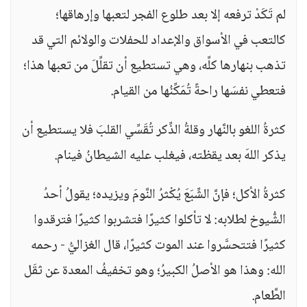
لم تَكَدْ ترفعه إلا بعد طلوع الفجر لتعبها وإرهاقها؛
كالتعب في الأسواق والإعداد للحفلات والولائم التي قد
تذهب بنهارها كلِّه، وهي تستطيع أن تقلِّلَ من تعبها هذا؛
فتعطي نفسَها راحةً تُمَكِّنُها من القيام.
كثرةُ اللغو بالنَّهار وقلةُ الذِّكر تُقَسِّي القلبَ فلا يستطيع أن
يذكر اللهَ بعد يقظته، فيغلب عليه الشيطانُ فينام.
كثرةُ الأكل؛ فإنَّ الشِّبَعَ يُكْثرُ النَّومَ ويزيده؛ يقولُ أحدُ
الشُّيوخ لطلابه: لا تأكلوا كثيرًا فتشربوا كثيرًا فترقدوا
كثيرًا فتتحسَّروا عند الموت كثيرًا، قال الغزاليُّ - رحمه
الله: وهذا هو الأصلُ الكبيرُ؛ وهو تخفيفُ المعدة عن ثقَل
الطَّعام.