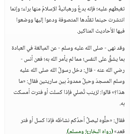
تغبطهم عليه؛ فإنه بدعٌ ورهبانيةٌ الإسلامُ منها براء؛ وإنما
انتشرت حينما تقلَّدها المتصوفة ودعوا إليها ووضعوا
فيها الأحاديث المناكير.
وقد نهى - صلى الله عليه وسلم - عن المبالغة في العبادة
بما يشقُّ على النفس؛ مما لم يأمر الله به؛ فعن أنس -
رضي الله عنه - قال: دخل رسولُ الله صلى الله عليه
وسلم المسجدَ وحبلٌ ممدودٌ بين ساريتين فقال: «ما
هذا؟» قالوا: لزينب تُصلي فإذا كسلت أو فترت أمسكت
به.
فقال: «حلُّوه ليصلِّ أحدُكم نشاطَه فإذا كسل أو فتر
قعد»
(رواه البخاريُّ ومسلم)
.