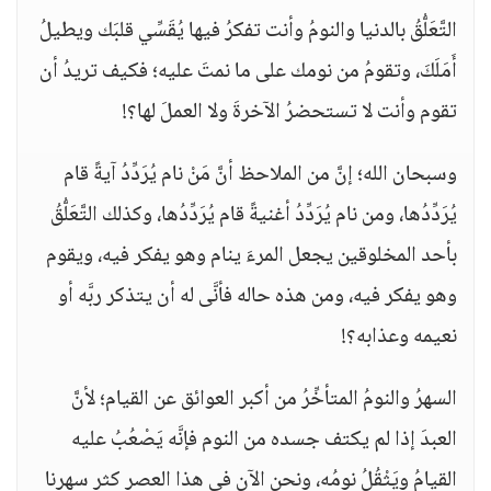
التَّعَلُّقُ بالدنيا والنومُ وأنت تفكرُ فيها يُقَسِّي قلبَك ويطيلُ
أَمَلَكَ، وتقومُ من نومك على ما نمتَ عليه؛ فكيف تريدُ أن
تقوم وأنت لا تستحضرُ الآخرةَ ولا العملَ لها؟!
وسبحان الله؛ إنَّ من الملاحظ أنَّ مَنْ نام يُرَدِّدُ آيةً قام
يُرَدِّدُها، ومن نام يُرَدِّدُ أغنيةً قام يُرَدِّدُها، وكذلك التَّعَلُّقُ
بأحد المخلوقين يجعل المرءَ ينام وهو يفكر فيه، ويقوم
وهو يفكر فيه، ومن هذه حاله فأنَّى له أن يتذكر ربَّه أو
نعيمه وعذابه؟!
السهرُ والنومُ المتأخِّرُ من أكبر العوائق عن القيام؛ لأنَّ
العبدَ إذا لم يكتف جسده من النوم فإنَّه يَصْعُبُ عليه
القيامُ ويَثْقُلُ نومُه، ونحن الآن في هذا العصر كثر سهرنا