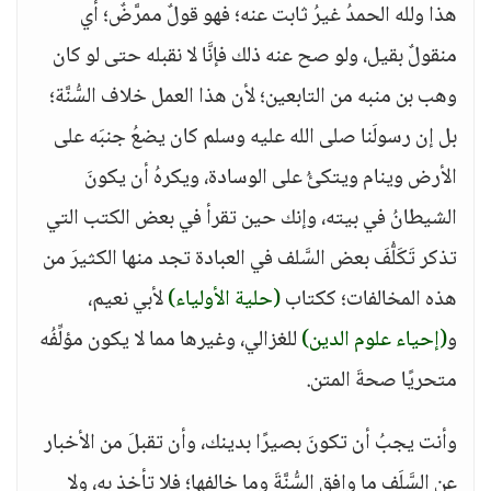
هذا ولله الحمدُ غيرُ ثابت عنه؛ فهو قولٌ ممرَّضٌ؛ أي
منقولٌ بقيل، ولو صح عنه ذلك فإنَّا لا نقبله حتى لو كان
وهب بن منبه من التابعين؛ لأن هذا العمل خلاف السُّنَّة؛
بل إن رسولَنا صلى الله عليه وسلم كان يضعُ جنبَه على
الأرض وينام ويتكئُ على الوسادة، ويكرهُ أن يكونَ
الشيطانُ في بيته، وإنك حين تقرأ في بعض الكتب التي
تذكر تَكَلُّفَ بعض السَّلف في العبادة تجد منها الكثيرَ من
هذه المخالفات؛ ككتاب
(حلية الأولياء)
لأبي نعيم،
و
(إحياء علوم الدين)
للغزالي، وغيرها مما لا يكون مؤلِّفُه
متحريًا صحةَ المتن.
وأنت يجبُ أن تكونَ بصيرًا بدينك، وأن تقبلَ من الأخبار
عن السَّلَف ما وافق السُّنَّةَ وما خالفها؛ فلا تأخذ به، ولا