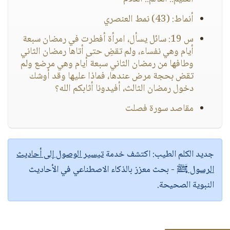
أنماط: (43) نمط العنصري
س 19: سائل يسأل، امرأة أفطرت في رمضان سبعة
أيام وهي نفساء، ولم تقضِ حتى أتاها رمضان الثاني
وطافها من رمضان الثاني سبعة أيام وهي مرضع ولم
تقض بحجة مرض عندها، فماذا عليها وقد أوشك
دخول رمضان الثالث، أفيدونا أثابكم الله؟
مقاصد سورة فصلت
جديد الكلم الطيب:
اكتشف خدمة
تيسير الوصول إلى أحاديث
الرسول ﷺ
- بحث معزز بالذكاء الاصطناعي في الأحاديث
النبوية الصحيحة.