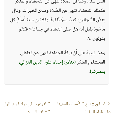
اللَّيل سنة، وكما أنَّ الصلاةَ تنهى عن الفحشاء والمنكر
فكذلك الفحشاءُ تنهى عن الصَّلاة وسائر الخيرات، وقال
بعضُ السَّجَّانين: كنتُ سجَّانًا نيفًا وثلاثين سنة أسألُ كل
مأخوذ بليل أنه هل صلى العشاء في جماعة؟ فكانوا
يقولون: لا.
وهذا تنبيهٌ على أنَّ بركةَ الجماعة تنهى عن تعاطي
الفحشاء والمنكر
(ينظر: إحياء علوم الدين الغزالي،
بتصرف)
.
<-السـابق ::
تابع " الأسباب المعينة
" الترهيب في ترك قيام الليل
على قيام الليل "
"
:: التـــالى->