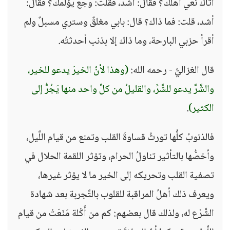
أتاك نعي أهلك؟ فقال: أشدُّ، فقلت: وجعٌ يؤلمك؟ فقال:
أشد، قلت: فما ذاك؟ قال: بابي مغلقٌ وستري مسبلٌ ولم
أقرأ حزبي البارحة، وما ذاك إلا بذنب أحدثتُه.
قال الغزاليُّ - رحمه الله:
(وهذا لأنَّ الخيرَ يدعو للخير،
والشَّرَّ يدعو للشَّرِّ، والقليلُ من كلِّ واحد منها يَجُرُّ إلى
الكثير)
.
فالذنوبُ كلُّها تورثُ قساوةَ القلب وتمنع من قيام اللَّيل،
وأخصُّها بالتأثير تناولُ الحرام، وتؤثر اللقمة الحلال في
تصفية القلب وتحريكه إلى الخير ما لا يؤثر غيرها،
ويعرف ذلك أهلُ المراقبة للقلوب بالتَّجربة بعد شهادة
الشَّرْع له، ولذلك قال بعضهم: كم من أَكْلة مَنَعَتْ من قيام