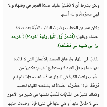
ولكن بشرط أن لا تُضَيِّعَ عليك صلاةَ الفجر في وقتها؛ وإلا
فهي محرَّمةٌ، والله أعلم.
وكان عمر بن الخطاب يضربُ الناسَ بالدُّرَّة بعدَ صلاة
العشاء ويقول:
(أَسَمَرٌ أَوَّلَ اللَّيل ونَومٌ آخره؟!)
(أخرجه
ابنُ أبي شيبة في مُصَنَّفه)
.
التَّعَبُ في النَّهار وإرهاقُ الجسد بالأعمال التي لا فائدة
منها مما يجعلُ العبدَ لا يستطيع القيام؛ فكثيرٌ من
الشَّباب يلعبُ الكرةَ في النهار عدةَ ساعات، فإذا نام نام
مُرْهَقًا، فإذا حَضَرَتْه الصَّلاةُ لم يَسْتَطع القيامَ لتعب،
وكذلك كثيرٌ من الشَّابَّات تُتْعبُ نفسَها في كثير من الأمور
التي لا طائلَ منها أو هي عنها في غنى؛ فإذا وضعت جنبها