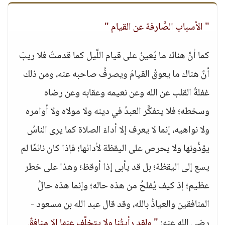
" الأسباب الصَّارفة عن القيام "
كما أنَّ هناك ما يُعينُ على قيام اللَّيل كما قدمتُ فلا ريبَ
أنَّ هناك ما يعوقُ القيامَ ويصرفُ صاحبه عنه، ومن ذلك
غفلةُ القلب عن الله وعن نعيمه وعقابه وعن رضاه
وسخطه؛ فلا يتفكَّر العبدُ في دينه ولا مولاه ولا أوامره
ولا نواهيه، إنما لا يعرف إلا أداءَ الصلاة كما يرى الناسُ
يؤدُّونها ولا يحرص على اليقظة لأدائها؛ فإذا كان نائمًا لم
يسع إلى اليقظة؛ بل قد يأبى إذا أوقظ؛ وهذا على خطر
عظيم؛ إذ كيف يُفلحُ من هذه حاله؛ وإنما هذه حالُ
المنافقين والعياذُ بالله، وقد قال عبد الله بن مسعود -
رضي الله عنه:
" ولقد رأيتُنا ولا يتخلَّف عنها إلا منافقٌ