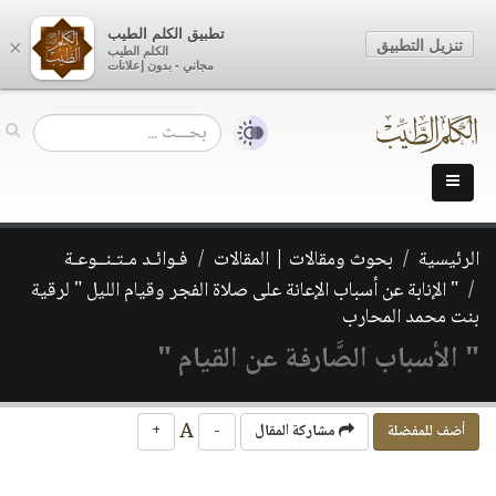
تطبيق الكلم الطيب
تنزيل التطبيق
×
الكلم الطيب
مجاني - بدون إعلانات
الرئيسية
بحوث ومقالات | المقالات
فـوائـد مـتـنــوعـة
" الإنابة عن أسباب الإعانة على صلاة الفجر وقيام الليل " لرقية
بنت محمد المحارب
" الأسباب الصَّارفة عن القيام "
A
أضف للمفضلة
مشاركة المقال
-
+