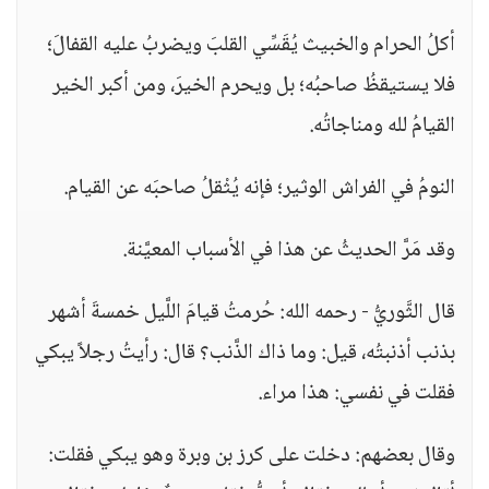
أكلُ الحرام والخبيث يُقَسِّي القلبَ ويضربُ عليه القفالَ؛
فلا يستيقظُ صاحبُه؛ بل ويحرم الخيرَ، ومن أكبر الخير
القيامُ لله ومناجاتُه.
النومُ في الفراش الوثير؛ فإنه يُثْقلُ صاحبَه عن القيام.
وقد مَرَّ الحديثُ عن هذا في الأسباب المعيَّنة.
قال الثَّوريُّ - رحمه الله: حُرمتُ قيامَ اللَّيل خمسةَ أشهر
بذنب أذنبتُه، قيل: وما ذاك الذَّنب؟ قال: رأيتُ رجلاً يبكي
فقلت في نفسي: هذا مراء.
وقال بعضهم: دخلت على كرز بن وبرة وهو يبكي فقلت: