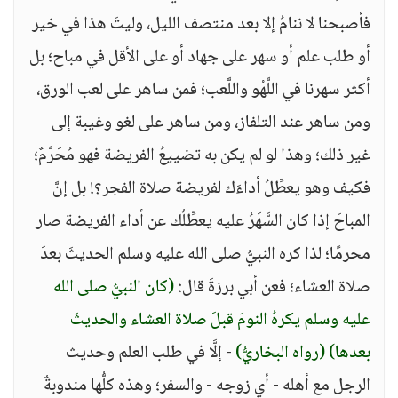
فأصبحنا لا ننامُ إلا بعد منتصف الليل، وليتَ هذا في خير
أو طلب علم أو سهر على جهاد أو على الأقل في مباح؛ بل
أكثر سهرنا في اللَّهْو واللَّعب؛ فمن ساهر على لعب الورق،
ومن ساهر عند التلفاز، ومن ساهر على لغو وغيبة إلى
غير ذلك؛ وهذا لو لم يكن به تضييعُ الفريضة فهو مُحَرَّمٌ؛
فكيف وهو يعطِّلُ أداءَك لفريضة صلاة الفجر؟! بل إنَّ
المباحَ إذا كان السَّهَرُ عليه يعطِّلُك عن أداء الفريضة صار
محرمًا؛ لذا كره النبيُّ صلى الله عليه وسلم الحديثَ بعدَ
صلاة العشاء؛ فعن أبي برزةَ قال:
(كان النبيُّ صلى الله
عليه وسلم يكرهُ النومَ قبلَ صلاة العشاء والحديثَ
بعدها)
(رواه البخاريُّ)
- إلَّا في طلب العلم وحديث
الرجل مع أهله - أي زوجه - والسفر؛ وهذه كلُّها مندوبةٌ