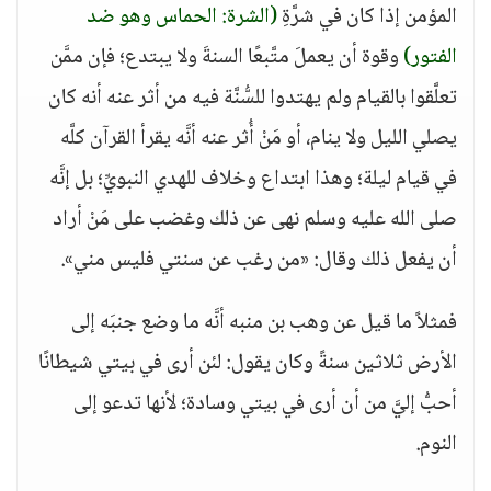
المؤمن إذا كان في شرَّةِ
(الشرة: الحماس وهو ضد
الفتور)
وقوة أن يعملَ متَّبعًا السنةَ ولا يبتدع؛ فإن ممَّن
تعلَّقوا بالقيام ولم يهتدوا للسُّنَّة فيه من أثر عنه أنه كان
يصلي الليل ولا ينام، أو مَنْ أُثر عنه أنَّه يقرأ القرآن كلَّه
في قيام ليلة؛ وهذا ابتداع وخلاف للهدي النبويِّ؛ بل إنَّه
صلى الله عليه وسلم نهى عن ذلك وغضب على مَنْ أراد
أن يفعل ذلك وقال: «من رغب عن سنتي فليس مني».
فمثلاً ما قيل عن وهب بن منبه أنَّه ما وضع جنبَه إلى
الأرض ثلاثين سنةً وكان يقول: لئن أرى في بيتي شيطانًا
أحبُّ إليَّ من أن أرى في بيتي وسادة؛ لأنها تدعو إلى
النوم.