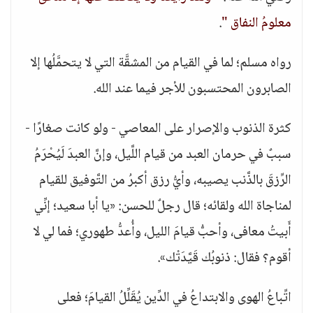
معلومُ النفاق "
.
رواه مسلم؛ لما في القيام من المشقَّة التي لا يتحمَّلُها إلا
الصابرون المحتسبون للأجر فيما عند الله.
كثرة الذنوب والإصرار على المعاصي - ولو كانت صغارًا -
سببٌ في حرمان العبد من قيام اللَّيل، وإنَّ العبدَ لَيُحْرَمُ
الرِّزقَ بالذَّنب يصيبه، وأيُّ رزق أكبرُ من التَّوفيق للقيام
لمناجاة الله ولقائه؛ قال رجلٌ للحسن: «يا أبا سعيد؛ إنِّي
أَبيتُ معافى، وأحبُّ قيامَ الليل، وأُعدُّ طهوري؛ فما لي لا
أقوم؟ فقال: ذنوبُك قَيَّدَتْك».
اتِّباعُ الهوى والابتداعُ في الدِّين يُقَلِّلُ القيامَ؛ فعلى