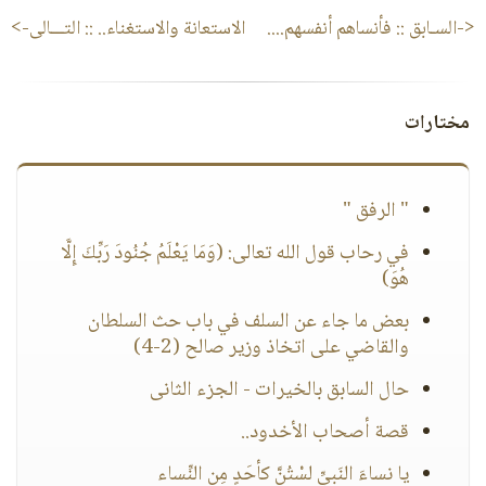
<-السـابق ::
فأنساهم أنفسهم....
الاستعانة والاستغناء..
:: التـــالى->
مختارات
" الرفق "
في رحاب قول الله تعالى: (وَمَا يَعْلَمُ جُنُودَ رَبِّكَ إِلَّا
هُوَ)
بعض ما جاء عن السلف في باب حث السلطان
والقاضي على اتخاذ وزير صالح (2-4)
حال السابق بالخيرات - الجزء الثانى
قصة أصحاب الأخدود..
يا نساءَ النَبيِّ لسْتُنَّ كأحَدٍ مِن النِّساء