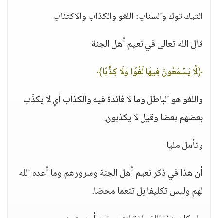
التيك توك والسناب: اللغو والكذاب والاكتئاب
قال الله تعالى في نعيم أهل الجنة
﴿لَّا یَسۡمَعُونَ فِیهَا لَغۡوࣰا وَلَا كِذَّ ٰ⁠بࣰا﴾
واللغو هو الباطل وما لا فائدة فيه والكذاب أي لا يكذّب
بعضهم بعضا وقيل لا يكذبون.
وتأمل مليا
أن هذا في ذكر نعيم أهل الجنة وسرورهم وما أعده الله
لهم وليس تكليفا بل تنعما محضا.