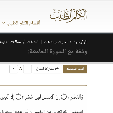
أقسام الكلم الطيب
الرئيسية
بحوث ومقالات | المقالات
مقالات متنوع
وقفة مع السورة الجامعة:
A
أضف للمفضلة
مشاركة المقال
-
+
وَٱلۡعَصۡرِ ۝١ إِنَّ ٱلۡإِنسَـٰنَ لَفِی خُسۡرٍ ۝٢ إِلَّا ٱلَّذِینَ ءَامَنُوا۟ وَعَمِلُوا۟ ٱلصَّـٰلِحَـٰتِ وَتَوَاصَوۡا۟ بِٱلۡحَقِّ وَتَوَاصَوۡا۟ بِٱلصَّبۡرِ ۝٣﴾
استثنى الله تعالى من الخسران في هذه السورة م