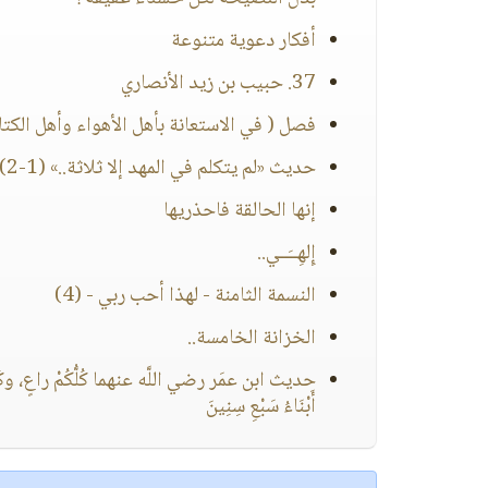
أفكار دعوية متنوعة
37. حبيب بن زيد الأنصاري
فصل ( في الاستعانة بأهل الأهواء وأهل الكتا
حديث «لم يتكلم في المهد إلا ثلاثة..» (1-2)
إنها الحالقة فاحذريها
إِلهِــَــي..
النسمة الثامنة - لهذا أحب ربي - (4)
الخزانة الخامسة..
حديث ابن عمَر رضي اللَّه عنهما كُلُّكُمْ راعٍ، وكُلّ
أَبْنَاءُ سَبْعِ سِنِينَ