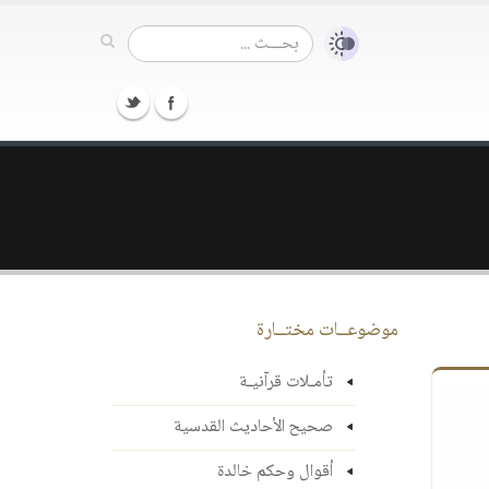
موضوعــات مختــارة
تأمـلات قرآنيـة
صحيح الأحاديث القدسية
أقوال وحكم خالدة