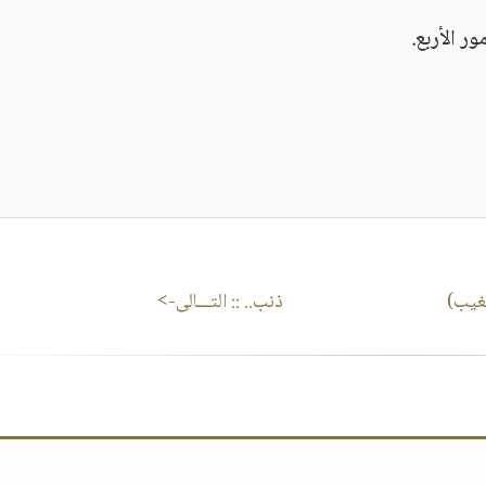
 الأربع.
لغيب)
ذنب..
:: التـــالى->