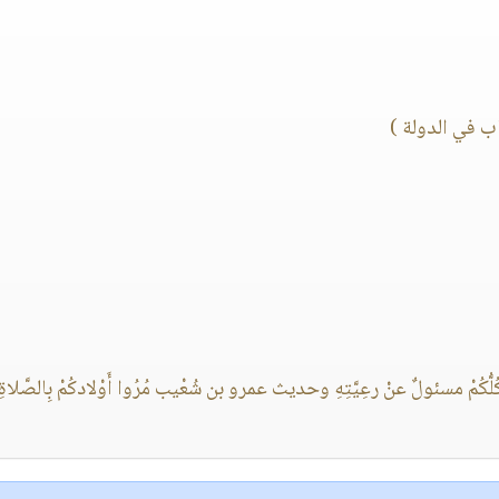
ب في الدولة )
ُكُمْ مسئولٌ عنْ رعِيَّتِهِ وحديث عمرو بن شُعْيب مُرُوا أَوْلادكُمْ بِالصَّلاةِ