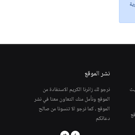
ية
نشر الموقع
يث
نرجو لك زائرنا الكريم الاستفادة من
الموقع ونأمل منك التعاون معنا في نشر
الموقع ، كما نرجو الا تنسونا من صالح
قع
دعائكم