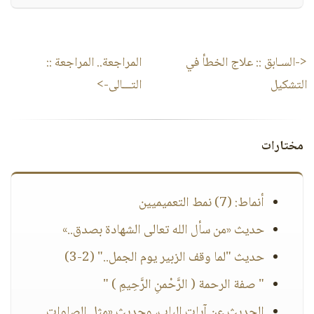
<-السـابق ::
علاج الخطأ في
المراجعة.. المراجعة
::
التشكيل
التـــالى->
مختارات
أنماط: (7) نمط التعميميين
حديث «من سأل الله تعالى الشهادة بصدق..»
حديث "لما وقف الزبير يوم الجمل.." (2-3)
" صفة الرحمة ( الرَّحْمنِ الرَّحِيمِ ) "
الحديث عن آيات الباب، وحديث «مثل الصلوات