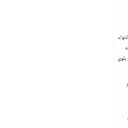
لتواء
ه
 بلوى
.