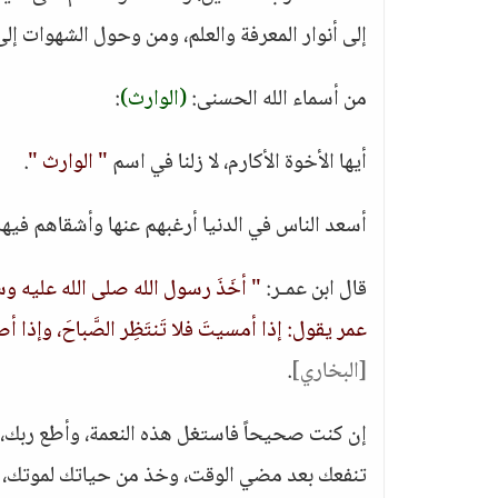
إلى أنوار المعرفة والعلم، ومن وحول الشهوات إلى
من أسماء الله الحسنى:
(الوارث)
:
أيها الأخوة الأكارم، لا زلنا في اسم
" الوارث "
.
أسعد الناس في الدنيا أرغبهم عنها وأشقاهم فيها 
قال ابن عمـر:
" أخَذَ رسول الله صلى الله عليه وسلم 
عمر يقول: إذا أمسيتَ فلا تَنتَظِر الصَّباحَ، وإ
[البخاري]
.
إن كنت صحيحاً فاستغل هذه النعمة، وأطع ربك، و
تنفعك بعد مضي الوقت، وخذ من حياتك لموتك، عند