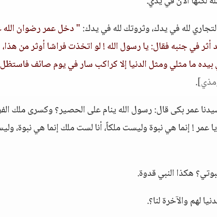
له لكنها الآن في يدي.
لتجاري لله في يدك، وثروتك لله في يدك:
" دخل عمر رضوان الله ع
أثر في جنبه فقال: يا رسول الله ! لو اتخذت فراشا أوثر من هذا، 
فسي بيده ما مثلي ومثل الدنيا إلا كراكب سار في يوم صائف فاستظل
رمذي]
.
يدنا عمر بكى قال: رسول الله ينام على الحصير؟ وكسرى ملك ال
ا عمر ! إنما هي نبوة وليست ملكاً، أنا لست ملك إنما هي نبوة، ول
بوتي؟ هكذا النبي قدوة.
نيا لهم والآخرة لنا؟.