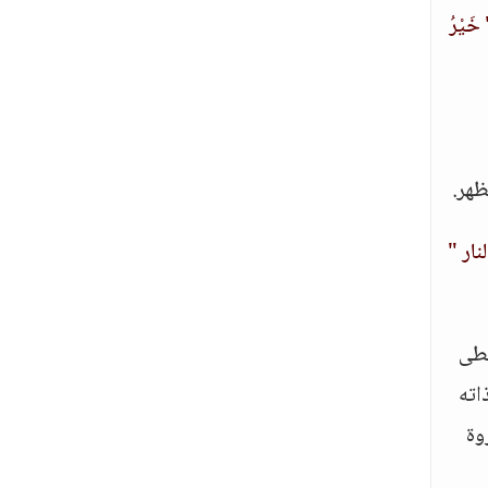
خَيْرُ
ظهر.
نار "
عطى
اته
وة