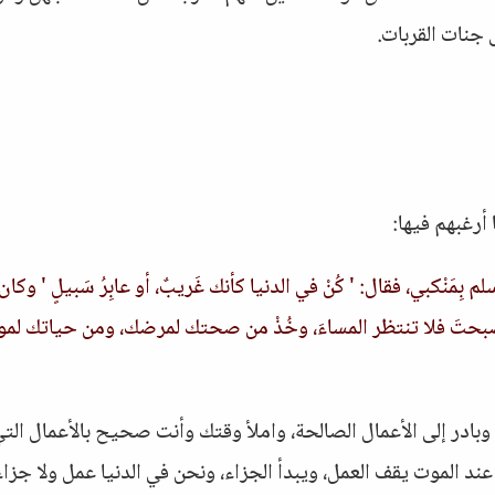
 جنات القربات.
أرغبهم فيها:
بِمَنْكبي، فقال: ' كُنْ في الدنيا كأنك غَريبٌ، أو عابِرُ سَبيلٍ ' وكان
ذا أصبحتَ فلا تنتظر المساءَ، وخُذْ من صحتك لمرضك، ومن حياتك لم
بادر إلى الأعمال الصالحة، واملأ وقتك وأنت صحيح بالأعمال الت
 الموت يقف العمل، ويبدأ الجزاء، ونحن في الدنيا عمل ولا جزاء