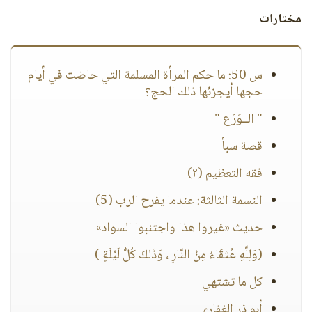
مختارات
س 50: ما حكم المرأة المسلمة التي حاضت في أيام
حجها أيجزئها ذلك الحج؟
" الــوَرَع "
قصة سبأ
فقه التعظيم (٢)
النسمة الثالثة: عندما يفرح الرب (5)
حديث «غيروا هذا واجتنبوا السواد»
(وَلِلَّهِ عُتَقَاءُ مِنْ النَّارِ ، وَذَلكَ كُلُّ لَيْلَةٍ )
كل ما تشتهي
أبو ذر الغفاري