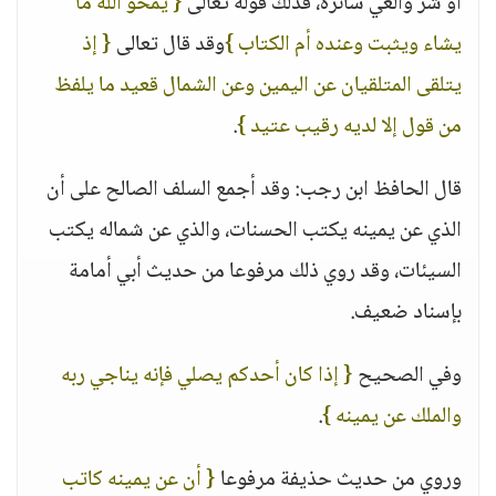
أو شر وألغي سائره، فذلك قوله تعالى
{ يمحو الله ما
يشاء ويثبت وعنده أم الكتاب }
وقد قال تعالى
{ إذ
يتلقى المتلقيان عن اليمين وعن الشمال قعيد ما يلفظ
من قول إلا لديه رقيب عتيد }
.
قال الحافظ ابن رجب: وقد أجمع السلف الصالح على أن
الذي عن يمينه يكتب الحسنات، والذي عن شماله يكتب
السيئات، وقد روي ذلك مرفوعا من حديث أبي أمامة
بإسناد ضعيف.
وفي الصحيح
{ إذا كان أحدكم يصلي فإنه يناجي ربه
والملك عن يمينه }
.
وروي من حديث حذيفة مرفوعا
{ أن عن يمينه كاتب