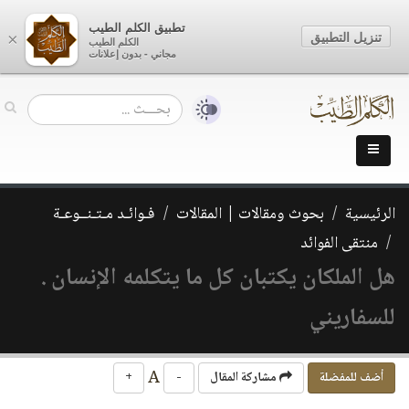
تطبيق الكلم الطيب
تنزيل التطبيق
×
الكلم الطيب
مجاني - بدون إعلانات
الرئيسية
بحوث ومقالات | المقالات
فـوائـد مـتـنــوعـة
منتقى الفوائد
هل الملكان يكتبان كل ما يتكلمه الإنسان .
للسفاريني
A
أضف للمفضلة
مشاركة المقال
-
+