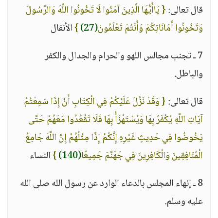
قال تعالى:
{ يَاأَيُّهَا الَّذِينَ آمَنُوا لَا تَخُونُوا اللَّهَ وَالرَّسُولَ
وَتَخُونُوا أَمَانَاتِكُمْ وَأَنْتُمْ تَعْلَمُونَ
(27)
}
الأنفال
7 ـ تجنب مجالس اللهو والحرام والجدال والكفر
والباطل.
قال تعالى:
{ وَقَدْ نَزَّلَ عَلَيْكُمْ فِي الْكِتَابِ أَنْ إِذَا سَمِعْتُمْ
آيَاتِ اللَّهِ يُكْفَرُ بِهَا وَيُسْتَهْزَأُ بِهَا فَلَا تَقْعُدُوا مَعَهُمْ حَتَّى
يَخُوضُوا فِي حَدِيثٍ غَيْرِهِ إِنَّكُمْ إِذًا مِثْلُهُمْ إِنَّ اللَّهَ جَامِعُ
الْمُنَافِقِينَ وَالْكَافِرِينَ فِي جَهَنَّمَ جَمِيعًا
(140)
}
النساء
8 ـ إنهاء المجلس بالدعاء الوارد عن رسول الله صلى الله
عليه وسلم.