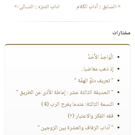
<-السـابق ::
آداب الكلام
اداب التنزه
:: التـــالى->
مختارات
الْوَاحِدُ الأَحَدٌ
إذ ذهب مغاضبا..
" تعريف دنوِّ الهمَّة "
" الحديقة الثالثة عشر : إماطة الأذى عن الطريق "
النسمة الثالثة: عندما يفرح الرب (4)
فقه الفكر والاعتبار (٢)
" آداب الزفاف والعشرة بين الزوجين "