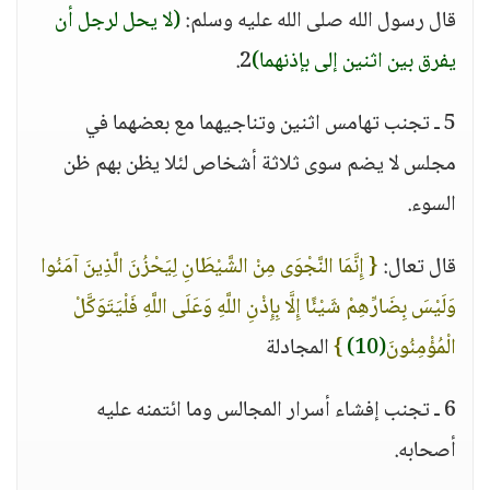
قال رسول الله صلى الله عليه وسلم:
(لا يحل لرجل أن
يفرق بين اثنين إلى بإذنهما)
2.
5 ـ تجنب تهامس اثنين وتناجيهما مع بعضهما في
مجلس لا يضم سوى ثلاثة أشخاص لئلا يظن بهم ظن
السوء.
قال تعال:
{ إِنَّمَا النَّجْوَى مِنْ الشَّيْطَانِ لِيَحْزُنَ الَّذِينَ آمَنُوا
وَلَيْسَ بِضَارِّهِمْ شَيْئًا إِلَّا بِإِذْنِ اللَّهِ وَعَلَى اللَّهِ فَلْيَتَوَكَّلْ
الْمُؤْمِنُونَ
(10)
}
المجادلة
6 ـ تجنب إفشاء أسرار المجالس وما ائتمنه عليه
أصحابه.