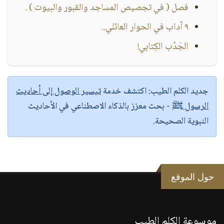
فصل ( في تجصيص المساجد والقبور والبيوت ) .
٩ آداب في الحوار العائلي..
الجَدْب الكِتابي!
جديد الكلم الطيب:
اكتشف خدمة
تيسير الوصول إلى أحاديث
الرسول ﷺ
- بحث معزز بالذكاء الاصطناعي في الأحاديث
النبوية الصحيحة.
حول الموقع
موسوعة الكلم الطيب