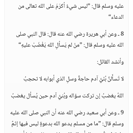
عليه وسلم قال: ”ليس شيءٌ أكرَمَ على الله تعالى من
الدعاء“
8 ـ وعن أبي هريرة رضي الله عنه قال: قال النبي صلى
الله عليه وسلم قال: ”منْ لم يَسألِ الله يَغْضَبْ عليهِ“
وأنشد القائل:
لا تَسأَلنَّ بُنَيَّ آدم حاجةً وسلِ الذي أبوابه لا تحجبُ
اللهُ يغضبُ إن تركت سؤاله وبُنيَّ آدم حين يُسأل يغضبُ
9 ـ وعن أبي سعيد رضي الله عنه أن النبي صلى الله عليه
وسلم قال: ”ما من مسلم يدعو الله بدعوةٍ ليس فيها إثمٌ