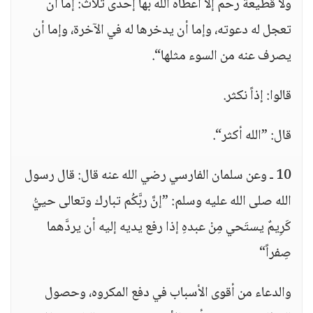
ولا قطيعةُ رحم إلا أعطاه الله بها إحدى ثلاث: إما أن
تعجل له دعوته، وإما أن يدخرها له في الآخرة، وإما أن
يصرف عنه من السوء مثلها“.
قالوا: إذاً نكثر.
قال: ”الله أكثر“.
10 ـ وعن سلمان الفارسي رضي الله عنه قال: قال رسول
الله صلى الله عليه وسلم: ”إنَّ ربَّكُم تبارك وتعالى حييُّ
كَرِيمٌ يستَحي مِنْ عبدهِ إذا رفع يديه إليه أن يردَّهما
صِفراً“
والدعاء من أقوى الأسباب في دفع المكروه، وحصول