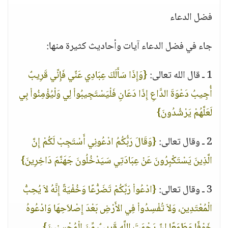
فضل الدعاء
جاء في فضل الدعاء آيات وأحاديث كثيرة منها:
1 ـ قال الله تعالى:
{وَإِذَا سَأَلَكَ عِبَادِي عَنِّي فَإِنِّي قَرِيبٌ
أُجِيبُ دَعْوَةَ الدَّاعِ إِذَا دَعَانِ فَلْيَسْتَجِيبُواْ لِي وَلْيُؤْمِنُواْ بِي
لَعَلَّهُمْ يَرْشُدُونَ}
2 ـ وقال تعالى:
{وَقَالَ رَبُّكُمُ ادْعُونِي أَسْتَجِبْ لَكُمْ إِنَّ
الَّذِينَ يَسْتَكْبِرُونَ عَنْ عِبَادَتِي سَيَدْخُلُونَ جَهَنَّمَ دَاخِرِينَ}
3 ـ وقال تعالى:
{ادْعُواْ رَبَّكُمْ تَضَرُّعًا وَخُفْيَةً إِنَّهُ لاَ يُحِبُّ
الْمُعْتَدِين، وَلاَ تُفْسِدُواْ فِي الأَرْضِ بَعْدَ إِصْلاَحِهَا وَادْعُوهُ