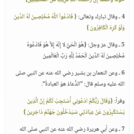
خَوْفًا وَطَمَعًا إِنَّ رَحْمَتَ اللَّهِ قَرِيبٌ مِّنَ الْمُحْسِنِينَ}
4 ـ وقال تبارك وتعالى:
{ فَادْعُواْ اللَّهَ مُخْلِصِينَ لَهُ الدِّينَ
وَلَوْ كَرِهَ الْكَافِرُونَ }
5 ـ وقال عز وجل: {هُوَ الْحَيُّ لا إِلَهَ إِلاَّ هُوَ فَادْعُوهُ
مُخْلِصِينَ لَهُ الدِّينَ الْحَمْدُ لِلَّهِ رَبِّ الْعَالَمِينَ
6 ـ وعن النعمان بن بشير رضي الله عنه عن النبي صلى
الله عليه وسلم قال: ”الدُّعاءُ هوَ العبادةُ“.
وقرأ:
{وَقَالَ رَبُّكُمُ ادْعُونِي أَسْتَجِبْ لَكُمْ إِنَّ الَّذِينَ
يَسْتَكْبِرُونَ عَنْ عِبَادَتِي سَيَدْخُلُونَ جَهَنَّمَ دَاخِرِينَ }
7 ـ وعن أبي هريرة رضي الله عنه عن النبي صلى الله