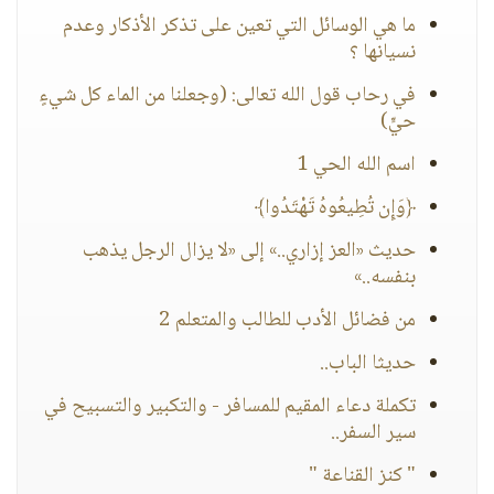
ما هي الوسائل التي تعين على تذكر الأذكار وعدم
نسيانها ؟
في رحاب قول الله تعالى: (وجعلنا من الماء كل شيءٍ
حيٍّ)
اسم الله الحي 1
﴿وَإِن تُطِيعُوهُ تَهْتَدُوا﴾
حديث «العز إزاري..» إلى «لا يزال الرجل يذهب
بنفسه..»
من فضائل الأدب للطالب والمتعلم 2
حديثا الباب..
تكملة دعاء المقيم للمسافر - والتكبير والتسبيح في
سير السفر..
" كنز القناعة "