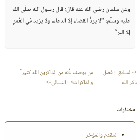
وعن سلمان رضي الله عنه قال: قال رسول الله صلّى الله
عليه وسلّم: ”لا يردُّ القضاء إلا الدعاء، ولا يزيد في العُمرِ
إلا البر“
<-السـابق ::
فضل
من يوصف بأنه من الذاكرين الله كثيراً
ذكر الله
والذاكرات؟
:: التـــالى->
مختارات
المقدم والمؤخر