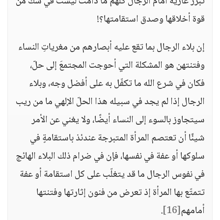
تبرز عارية أمام الرجال كلهم ما دامت ليست في شك من
قوة أخلاقها وصدق استقامتها؟!
إن بلاء الرجال بما تقع عليه أبصارهم من مغرياتِ النساء
وفتنتهن هو المشكلة التي أحوجت المجتمعَ إلى حلّ،
فكان في شرع الله ما تكفّل به على أفضل وجه، وبلاء
الرجال إذا لم يجد في سبيله هذا الحلّ الإلهي ما من ريب
سيتجاوز بالسوء إلى النساء أيضًا، ولا يغني عن الأمر
شيئًا أن تعتصم المرأة المتبرجة عندئذ باستقامةٍ في
سلوكها أو عفة في نفسها، فإن في ضرام ذلك البلاء الهائج
في نفوس الرجال ما قد يتغلّب على كل استقامة أو عفة
تتمتّع بها المرأة إذ تعرض من فنون إثارتها وفتنتها
أمامهم
[16]
.