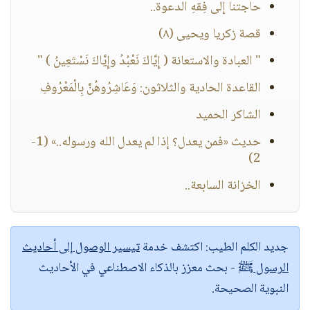
حاجتنا إلى فِقهِ الدعوة..
قصة زكريا ويحيى (٨)
" العبادة والاستعانة ( إِيَّاكَ نَعْبُدُ وإِيَّاكَ نَسْتَعِينُ ) "
القاعدة الحادية والثلاثون: وَعَاشِرُوهُنَّ بِالْمَعْرُوفِ
الشاكر الحميد
حديث «فمن يعدل؟ إذا لم يعدل الله ورسوله..» (1-
2)
الخزانة السابعة..
جديد الكلم الطيب:
اكتشف خدمة
تيسير الوصول إلى أحاديث
الرسول ﷺ
- بحث معزز بالذكاء الاصطناعي في الأحاديث
النبوية الصحيحة.