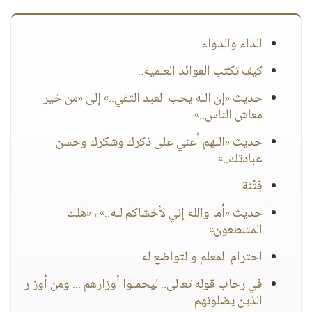
الداء والدواء
كيف تكتب الفوائد العلمية..
حديث «إن الله يحب العبد التقي..» إلى «من خير
معاش الناس..»
حديث «اللهم أعني على ذكرك وشكرك وحسن
عبادتك..»
فِتْنَة
حديث «أما والله إني لأخشاكم لله..» ، «هلك
المتنطعون»
احترام المعلم والتواضع له
في رحاب قوله تعالى.. ليحملوا أوزارهم ... ومن أوزار
الذين يضلونهم