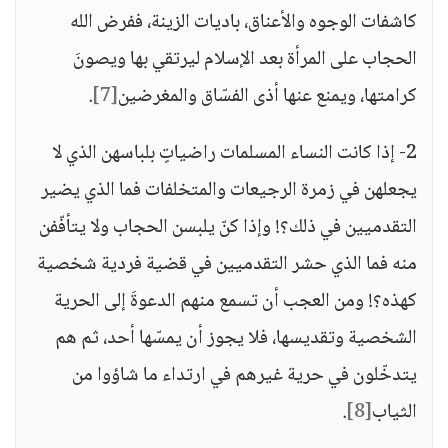
كاشفات الوجوه والأعناق، باديات الزينة، ففرض الله
الحجاب على المرأة بعد الإسلام ليرتقي بها ويصونَ
كرامتها، ويمنع عنها أذى الفسّاق والمغرضين
[7]
.
2- إذا كانت النساء المسلمات راضياتٍ بلباسهن الذي لا
يجعلهن في زمرة الرجيعات والمتخلفات فما الذي يضير
التقدميين في ذلك؟! وإذا كنّ يلبسن الحجاب ولا يتأفّفن
منه فما الذي حشر التقدميين في قضية فردية شخصية
كهذه؟! ومن العجب أن تسمع منهم الدعوةَ إلى الحرية
الشخصية وتقديسها، فلا يجوز أن يمسّها أحد، ثم هم
يتدخّلون في حرية غيرهم في ارتداء ما شاؤوا من
الثياب
[8]
.