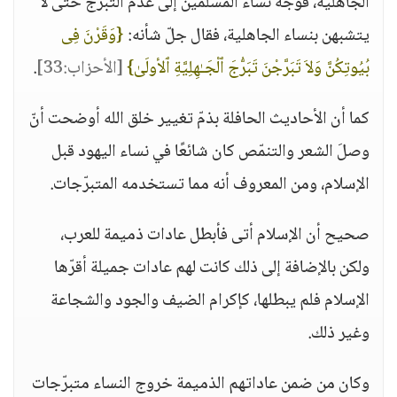
الجاهلية، فوجه نساء المسلمين إلى عدم التبرج حتى لا
يتشبهن بنساء الجاهلية، فقال جلّ شأنه:
{وَقَرْنَ فِى
بُيُوتِكُنَّ وَلاَ تَبَرَّجْنَ تَبَرُّجَ ٱلْجَـٰهِلِيَّةِ ٱلأولَىٰ}
[الأحزاب:33]
.
كما أن الأحاديث الحافلة بذمّ تغيير خلق الله أوضحت أنّ
وصلَ الشعر والتنمّص كان شائعًا في نساء اليهود قبل
الإسلام، ومن المعروف أنه مما تستخدمه المتبرّجات.
صحيح أن الإسلام أتى فأبطل عادات ذميمة للعرب،
ولكن بالإضافة إلى ذلك كانت لهم عادات جميلة أقرّها
الإسلام فلم يبطلها، كإكرام الضيف والجود والشجاعة
وغير ذلك.
وكان من ضمن عاداتهم الذميمة خروج النساء متبرّجات