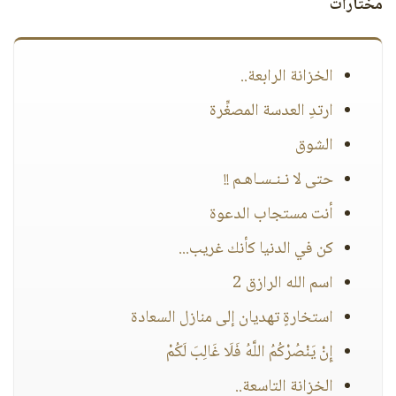
مختارات
الخزانة الرابعة..
ارتدِ العدسة المصغِّرة
الشوق
حتى لا نـنـسـاهـم !!
أنت مستجاب الدعوة
كن في الدنيا كأنك غريب...
اسم الله الرازق 2
استخارةٍ تهديان إلى منازل السعادة
إِنْ يَنْصُرْكُمُ اللَّهُ فَلَا غَالِبَ لَكُمْ
الخزانة التاسعة..