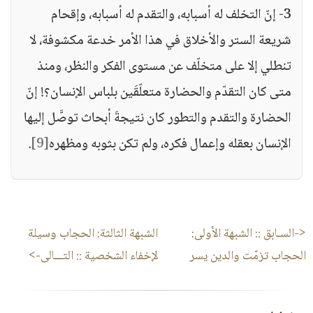
3- إنّ التخلف له أسبابه، والتقدم له أسبابه، وإقحام
شريعة الستر والأخلاق في هذا الأمر خدعة مكشوفة، لا
تنطلي إلا على متخلّف عن مستوى الفكر والنظر، ومنذ
متى كان التقدّم والحضارة متعلّقَين بلباس الإنسان؟! إنّ
الحضارة والتقدم والتطور كان نتيجةَ أبحاث توصَّل إليها
الإنسان بعقله وإعمال فكره، ولم تكن بثوبه ومظهره
[9]
.
<-السـابق ::
الشبهة الأولى:
الشبهة الثالثة: الحجاب وسيلة
الحجاب تزمّت والدين يسر
لإخفاء الشخصية
:: التـــالى->