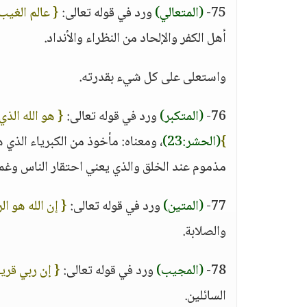
75-
(المتعالي)
ورد في قوله تعالى:
{ عالم الغيب 
أهل الكفر والإلحاد من النظراء والأنداد.
واستعلى على كل شيء بقدرته.
76-
(المتكبر)
ورد في قوله تعالى:
{ هو الله الذي
}
(الحشر:23)
، ومعناه: مأخوذ من الكبرياء الذي ه
مذموم عند الخلق والذي يعني احتقار الناس وغ
77-
(المتين)
ورد في قوله تعالى:
{ إن الله هو ال
والصلابة.
78-
(المجيب)
ورد في قوله تعالى:
{ إن ربي قر
السائلين.