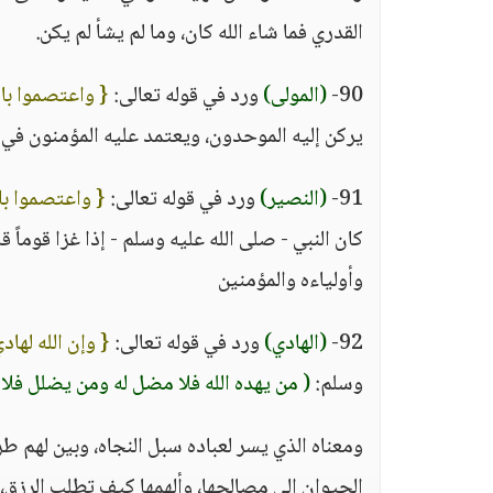
القدري فما شاء الله كان، وما لم يشأ لم يكن.
90-
(المولى)
ورد في قوله تعالى:
{ واعتصموا بال
يركن إليه الموحدون، ويعتمد عليه المؤمنون في 
91-
(النصير)
ورد في قوله تعالى:
{ واعتصموا بال
كان النبي - صلى الله عليه وسلم - إذا غزا قوماً ق
وأولياءه والمؤمنين
92-
(الهادي)
ورد في قوله تعالى:
{ وإن الله لها
وسلم:
( من يهده الله فلا مضل له ومن يضلل فلا 
ومعناه الذي يسر لعباده سبل النجاه، وبين لهم ط
الحيوان إلى مصالحها، وألهمها كيف تطلب الرزق،