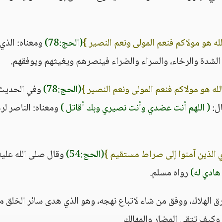
له هو مولاكم فنعم المولى ونعم النصير }
(الحج:78)
ومعناه: الذي
الشدة والرخاء، والسراء والضراء فينصرهم ويغيثهم ويوفقهم.
له هو مولاكم فنعم المولى ونعم النصير }
(الحج:78)
وفي الحديث
ال:
( اللهم أنت عضدي وأنت نصيري وبك أقاتل )
ومعناه: الناصر لر
دي الذين آمنوا إلى صراط مستقيم }
(الحج:54)
وقال صلى الله عليه
هادي له)
رواه مسلم.
رق الهلاك، ووفق من شاء لاتباع نهجه، وهو الذي هدى سائر الخلق م
 وكيف تتقي المضار والمهالك