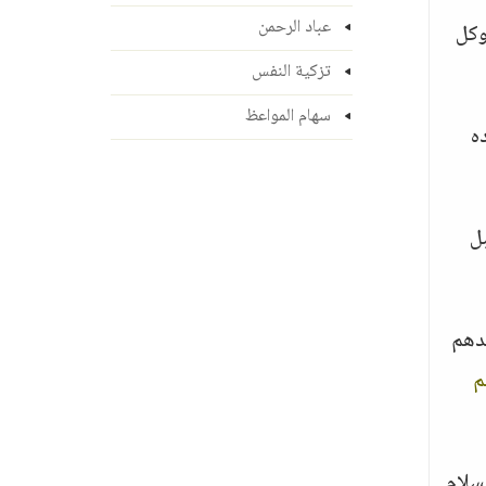
عباد الرحمن
وكل
تزكية النفس
سهام المواعظ
ده
ل
جدهم
م
سلام