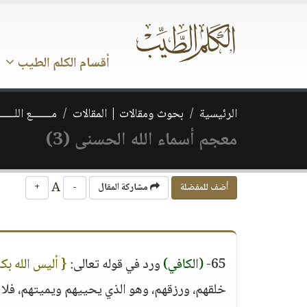
أقسام الكلم الطيب
الرئيسية
بحوث ومقالات | المقالات
مـــــــع اللــــــ
معجم أسماء الله الحسنى (3)
A
أضف للمفضلة
مشاركة المقال
-
+
65-
(الكافي)
ورد في قوله تعالى:
{ أليس الله بك
خلقهم، ورزقهم، وهو الذي يحييهم ويميتهم، فلا ك