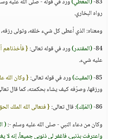
83-
(المعطي)
ورد في قوله - صلى الله عليه وسل
رواه البخاري.
ومعناه: الذي أعطى كل شيء خلقه، وتولى رزقه، ك
84-
(المقتدر)
ورد في قوله تعالى:
{ فأخذناهم أ
عليه شيء.
85-
(المقيت)
ورد في قوله تعالى:
{ وكان الله ع
ورزقها، وصرّفه كيف يشاء بحكمته، كما قال تعال
86-
(المَلِك)
: قال تعالى:
{ فتعالى الله الملك الحق
وكان من دعاء النبي - صلى الله عليه وسلم -:
( ا
واعترفت بذنبي، فاغفر لي ذنوبي جميعاً، إنه لا يغف