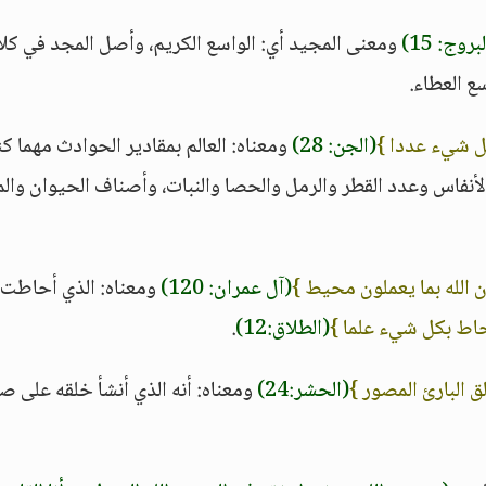
بروج: 15)
ومعنى المجيد أي: الواسع الكريم، وأصل المجد في كلا
ع العطاء.
 شيء عددا }
(الجن: 28)
ومعناه: العالم بمقادير الحوادث مهما ك
الأنفاس وعدد القطر والرمل والحصا والنبات، وأصناف الحيوان وال
ن الله بما يعملون محيط }
(آل عمران: 120)
ومعناه: الذي أحاطت
حاط بكل شيء علما }
(الطلاق:12)
.
لق البارئ المصور }
(الحشر:24)
ومعناه: أنه الذي أنشأ خلقه على ص