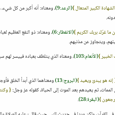
لشهادة الكبير المتعال }
(الرعد:9)
، ومعناه: أنه أكبر من كل شيء، 
ونه.
ان ما غرّك بربك الكريم }
(الانفطار:6)
، ومعناه: ذو النفع العظيم لعبا
ئهم، ويتجاوز عن مذنبهم.
الخبير }
(الأنعام:103)
، ومعناه الذي يتلطف بعباده فييسر لهم سب
 إنه هو يبدئ ويعيد }
(البروج:13)
ومعناهما الذي أبدأ الخلق فأو
ى الممات، ثم يعيدهم بعد الموت إلى الحياة، كقوله عز وجل:
{ وكنت
ترجعون }
(البقرة:28)
.
في القرآن، ولكن وردا في حديث النبي حيث قال - عليه الصلاة وال