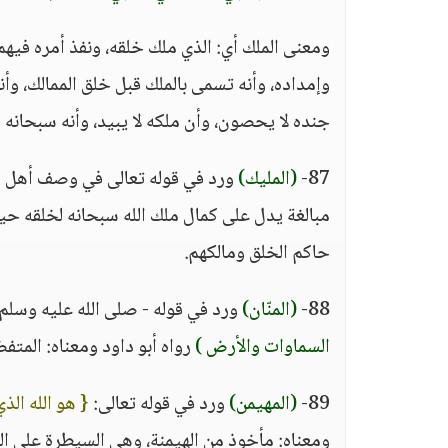
ومعنى الملك أي: الذي ملك خلقه، ونفذ أمره فيهم
وإمداده، وأنه تسمى بالملك قبل خلق الممالك، وأن
جنده لا يحصون، وأن ملكه لا يبيد، وأنه سبحانه
87-
(المليك)
ورد في قوله تعالى في وصف أهل ا
مبالغة يدل على كمال ملك الله سبحانه لخلقه حيث
حاكم الخلق ومالكهم.
88-
(المنّان)
ورد في قوله - صلى الله عليه وسلم 
السماوات والأرض )
رواه أبو داود ومعناه: المتف
89-
(المهيمن)
ورد في قوله تعالى:
{ هو الله الذ
ومعناه: مأخوذ من الهيمنة، وهي السيطرة على الش