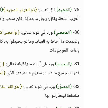
79-
(المجيد)
قال تعالى:
{ذو العرش المجيد }
(ال
العرب السعة، يقال: رجل ماجد إذا كان سخيا واس
80-
(المحصي)
ورد في قوله تعالى:
{ وأحصى كل
وتعددت ما أحاط به العباد، وما لم يحيطوا به، ك
وعامة الموجودات.
81-
(المحيط)
ورد في آيات منها قوله تعالى:
{ إ
قدرته بجميع خلقه، ووسعهم علمه، فهو الذي
{ أ
82-
(المصوِّر)
ورد في قوله تعالى:
{ هو الله الخا
مختلفة ليتعارفوا بها.