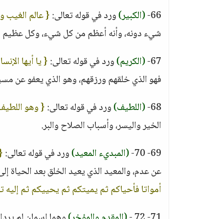
66-
(الكبير)
ورد في قوله تعالى:
{ عالم الغيب وا
شيء دونه، وأنه أعظم من كل شيء، وكل عظيم د
67-
(الكريم)
ورد في قوله تعالى:
{ يا أيها الإنس
فهو الذي خلقهم ورزقهم، وهو الذي يعفو عن مسي
68-
(اللطيف)
ورد في قوله تعالى:
{ وهو اللطيف 
الخير واليسر، وأسباب الصلاح والبر.
69- 70-
(المبديء المعيد)
ورد في قوله تعالى:
{
عن عدم، والمعيد الذي يعيد الخلق بعد الحياة إل
أمواتا فأحياكم ثم يميتكم ثم يحييكم ثم إليه 
71- 72 -
(المقدم والمؤخر)
وهما اسمان لم يردا 