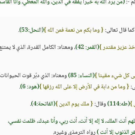
م -:
(من يرد الله به خيرا يفقه في الدين، والله المعطي، وأنا القاس
ما قال تعالى:
{ وما بكم من نعمة فمن الله }
(النحل:53)
.
خذ عزيز مقتدر }
(القمر: 42)
، ومعناه: الكامل القدرة، الذي لا يمتنع
لى كل شيء مقيتا }
(النساء: 85)
ومعناه: الذي دبّر قوت الحيوانات
ى:
{ وما من دابة في الأرض إلا على الله رزقها }
(هود: 6)
.
 }
(طه:114)
وقال:
{ ملك يوم الدين }
(الفاتحة:4)
.
للهم أنت الملك، لا إله إلا أنت، أنت ربي، وأنا عبدك، ظلمت نفسي،
ر الذنوب إلا أنت )
رواه الترمذي وغيره.