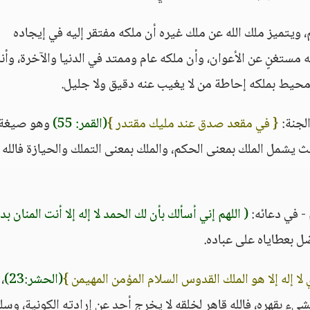
، ويتميز ملك الله عن ملك غيره أن ملكه مفتقر إليه في إيجاده
ه مستغنٍ عن الأعوان، وأن ملكه عام وممتد في الدنيا والآخرة، وأنه
 محيط بملكه إحاطة من لا يغيب عنه دقيق ولا جليل.
لجنة:
{ في مقعد صدق عند مليك مقتدر }
(القمر: 55)
وهو صيغة
 يشمل الملك بمعنى الحكم، والملك بمعنى التملك والحيازة فالله 
- في دعائه:
( اللهم إني أسألك بأن لك الحمد لا إله إلا أنت المنان بد
ضل بعطاياه على عباده.
ي لا إله إلا هو الملك القدوس السلام المؤمن المهيمن }
(الحشر:23)
،
يء بقهره، فالله قاهر لخلقه لا يخرج أحد عن إرادته الكونية، وسل