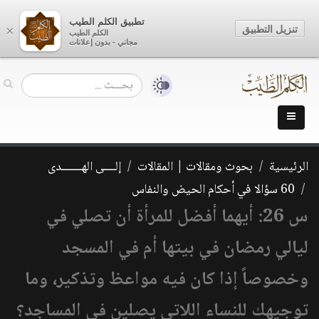
تطبيق الكلم الطيب
تنزيل التطبيق
×
الكلم الطيب
مجاني - بدون إعلانات
الرئيسية
بحوث ومقالات | المقالات
إلــــى الهـــــــدى
60 سؤالا في أحكام الحيض والنفاس
س 26: أيهما أفضل للمرأة أن تصلي في
ليالي رمضان في بيتها أم في المسجد
وخصوصاً إذا كان فيه مواعظ وتذكير، وما
توجيهك للنساء اللاتي يصلين في المساجد؟