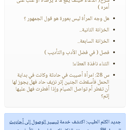
شرح( الدعاء حينمـا يقع ما لا يرضاه أو غلب على
أمره )
هل وجه المرأة ليس بعورة هو قول الجمهور ؟
الخزانة الثانية..
الخزانة السابعة..
فصل ( في فضل الأدب والتأديب )
الثناء نافذة العطاء!
س 28: امرأة أصيبت في حادثة وكانت في بداية
الحمل فأسقطت الجنين إثر نزيف حاد فهل يجوز لها
أن تفطر أم تواصل الصيام وإذا أفطرت فهل عليها
إثم؟
جديد الكلم الطيب:
اكتشف خدمة
تيسير الوصول إلى أحاديث