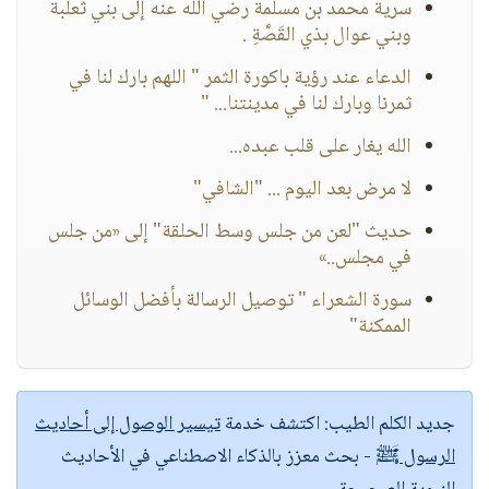
سرية محمد بن مسلمة رضي الله عنه إلى بني ثعلبة
وبني عوال بذي القَصَّةِ .
الدعاء عند رؤية باكورة الثمر " اللهم بارك لنا في
ثمرنا وبارك لنا في مدينتنا... "
الله يغار على قلب عبده...
لا مرض بعد اليوم ... "الشافي"
حديث "لعن من جلس وسط الحلقة" إلى «من جلس
في مجلس..»
سورة الشعراء " توصيل الرسالة بأفضل الوسائل
الممكنة"
جديد الكلم الطيب:
اكتشف خدمة
تيسير الوصول إلى أحاديث
الرسول ﷺ
- بحث معزز بالذكاء الاصطناعي في الأحاديث