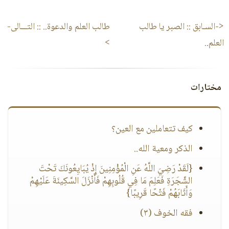
<-السـابق ::
الصبر يا طالب
طالب العلم والدعوة..
:: التـــالى-
العلم..
>
مختارات
كيف تتعاملين مع العين؟
الذكر ومعية الله..
{لَقَدْ رَضِيَ اللَّهُ عَنِ الْمُؤْمِنِينَ إِذْ يُبَايِعُونَكَ تَحْتَ
الشَّجَرَةِ فَعَلِمَ مَا فِي قُلُوبِهِمْ فَأَنْزَلَ السَّكِينَةَ عَلَيْهِمْ
وَأَثَابَهُمْ فَتْحًا قَرِيبًا}
فقه الخوف (٣)