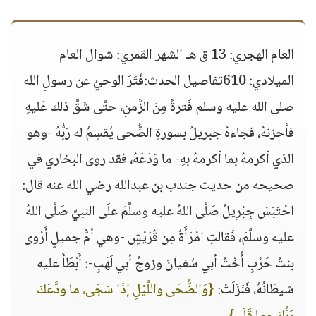
العام الهجري: 13 ق هـ الشهر القمري: شوال العام
الميلادي: 610تفاصيل الحدث:فَتَرَ الوحيُ عن رسولِ الله
صلى الله عليه وسلم فَترةً مِنَ الزَّمنِ، حتَّى شَقَّ ذلك عَليهِ
فأحزنهُ، فجاءهُ جبريلُ بسورةِ الضُّحى يُقسِمُ له رَبُّهُ -وهو
الذي أكرمهُ بما أكرمهُ بهِ- ما وَدَعَهُ، فقد روى البخاري في
صحيحه من حديث جندب بن عبدالله رضي الله عنه قال:
احْتَبَسَ جِبْرِيلُ صَلَّى اللهُ عليه وسلَّمَ علَى النبيِّ صَلَّى اللهُ
عليه وسلَّمَ، فَقالتِ امْرَأَةٌ مِن قُرَيْشٍ -وهي أمُّ جميلٍ أَرْوى
بنتُ حَرْبٍ أُخْتُ أبي سُفيانَ وزوجُ أبي لَهَبٍ-: أَبْطَأَ عليه
شيطَانُهُ، فَنَزَلَتْ:
{وَالضُّحَى واللَّيْلِ إذَا سَجَى، ما ودَّعَكَ