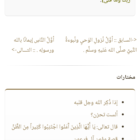
رَبُّكَ وما قَلَى}
.
<-السـابق ::
أوَّلُ نُزولِ الوَحيِ ونُبوءةُ
أوَّلُ النَّاسِ إيمانًا بالله
النَّبيِّ صلَّى الله عَليهِ وسلَّم .
ورسولِه .
:: التـــالى->
مختارات
إذا ذُكِر الله وجل قلبه
ألست تحزن؟
قال تعالى: يَا أَيُّهَا الَّذِينَ آَمَنُوا اجْتَنِبُوا كَثِيراً مِنَ الظَّنِّ
قصة مؤمن آل فرعون..