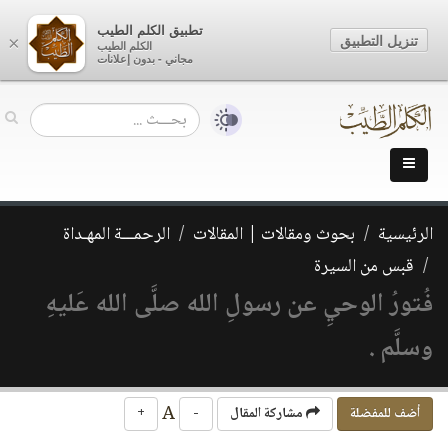
تطبيق الكلم الطيب
تنزيل التطبيق
×
الكلم الطيب
مجاني - بدون إعلانات
الرئيسية
بحوث ومقالات | المقالات
الرحمـــة المهـداة
قبس من السيرة
فُتورُ الوحيِ عن رسولِ الله صلَّى الله عَليهِ
وسلَّم .
A
أضف للمفضلة
مشاركة المقال
-
+