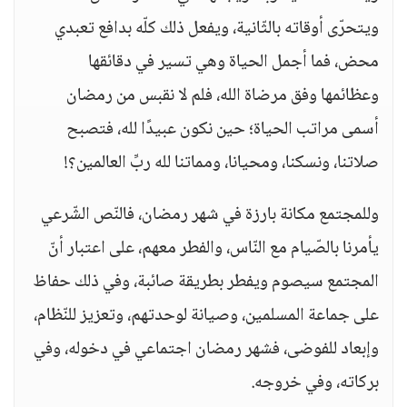
ويتحرّى أوقاته بالثّانية، ويفعل ذلك كلّه بدافع تعبدي
محض، فما أجمل الحياة وهي تسير في دقائقها
وعظائمها وفق مرضاة الله، فلم لا نقبس من رمضان
أسمى مراتب الحياة؛ حين نكون عبيدًا لله، فتصبح
صلاتنا، ونسكنا، ومحيانا، ومماتنا لله ربِّ العالمين؟!
وللمجتمع مكانة بارزة في شهر رمضان، فالنّص الشّرعي
يأمرنا بالصّيام مع النّاس، والفطر معهم، على اعتبار أنّ
المجتمع سيصوم ويفطر بطريقة صائبة، وفي ذلك حفاظ
على جماعة المسلمين، وصيانة لوحدتهم، وتعزيز للنّظام،
وإبعاد للفوضى، فشهر رمضان اجتماعي في دخوله، وفي
بركاته، وفي خروجه.