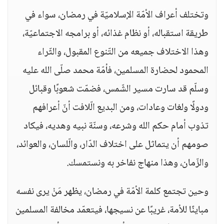
وتختلف أعراف الأمّة الإسلاميّة في رمضان، سواء في
طريقة استقباله، أو نظام غذائه، أو برامجه الاجتماعيّة،
وهذا الاختلاف جميعه من التّنوع المقبول، والثّراء
المحمود لحضارة المسلمين، فأمّة محمد صلّى الله عليه
وسلّم قد سارت مسير الشّمس، فضمّت شعوبًا وقبائل
ودولًا ولغات وعادات، ومن البديع الّلافت أنّ أعرافهم
تذوب أمام حكم الله وشرعه، وسنّة نبيه وهديه، فيكاد
صومهم أن يتماثل على اختلاف الدّار، والّلسان، والعوائد،
والزّمان، وهذا منهاج نفاخر به ونستمسك.
وحين تجتمع كلمة الأمّة في رمضان، يظهر مَنْ يرى نفسه
مباينًا للأمة، غريبًا عن نسيجها، فيتعمّد مخالفة المسلمين