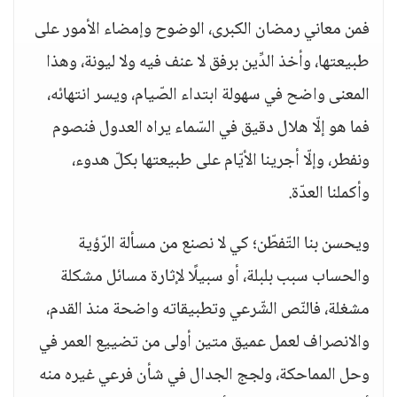
فمن معاني رمضان الكبرى، الوضوح وإمضاء الأمور على
طبيعتها، وأخذ الدِّين برفق لا عنف فيه ولا ليونة، وهذا
المعنى واضح في سهولة ابتداء الصّيام، ويسر انتهائه،
فما هو إلّا هلال دقيق في السّماء يراه العدول فنصوم
ونفطر، وإلّا أجرينا الأيّام على طبيعتها بكلّ هدوء،
وأكملنا العدّة.
ويحسن بنا التّفطّن؛ كي لا نصنع من مسألة الرّؤية
والحساب سبب بلبلة، أو سبيلًا لإثارة مسائل مشكلة
مشغلة، فالنّص الشّرعي وتطبيقاته واضحة منذ القدم،
والانصراف لعمل عميق متين أولى من تضييع العمر في
وحل المماحكة، ولجج الجدال في شأن فرعي غيره منه