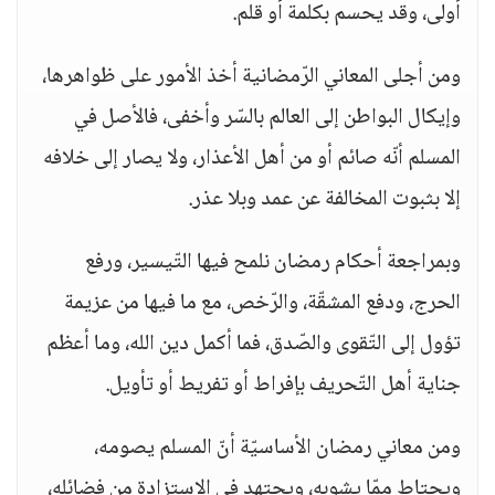
أولى، وقد يحسم بكلمة أو قلم.
ومن أجلى المعاني الرّمضانية أخذ الأمور على ظواهرها،
وإيكال البواطن إلى العالم بالسّر وأخفى، فالأصل في
المسلم أنّه صائم أو من أهل الأعذار، ولا يصار إلى خلافه
إلا بثبوت المخالفة عن عمد وبلا عذر.
وبمراجعة أحكام رمضان نلمح فيها التّيسير، ورفع
الحرج، ودفع المشقّة، والرّخص، مع ما فيها من عزيمة
تؤول إلى التّقوى والصّدق، فما أكمل دين الله، وما أعظم
جناية أهل التّحريف بإفراط أو تفريط أو تأويل.
ومن معاني رمضان الأساسيّة أنّ المسلم يصومه،
ويحتاط ممّا يشوبه، ويجتهد في الاستزادة من فضائله،