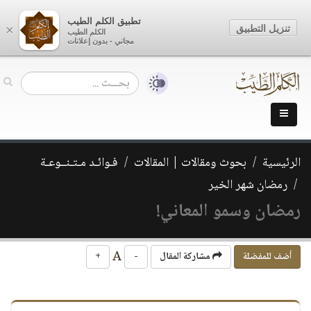
تطبيق الكلم الطيب
تنزيل التطبيق
×
الكلم الطيب
مجاني - بدون إعلانات
الرئيسية
بحوث ومقالات | المقالات
فـوائـد مـتـنــوعـة
رمضان شهر الخير
رمضان وسمو المعاني!
A
أضف للمفضلة
مشاركة المقال
-
+