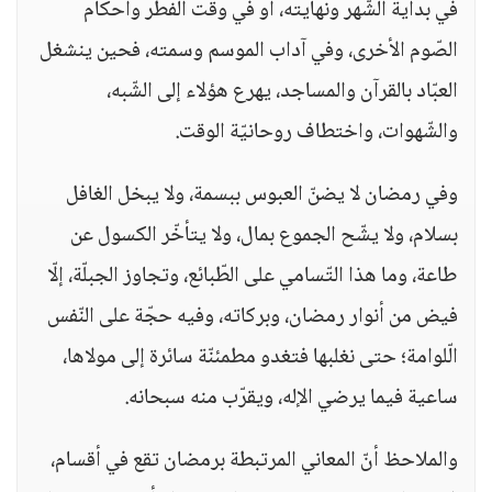
في بداية الشّهر ونهايته، أو في وقت الفطر وأحكام
الصّوم الأخرى، وفي آداب الموسم وسمته، فحين ينشغل
العبّاد بالقرآن والمساجد، يهرع هؤلاء إلى الشّبه،
والشّهوات، واختطاف روحانيّة الوقت.
وفي رمضان لا يضنّ العبوس ببسمة، ولا يبخل الغافل
بسلام، ولا يشّح الجموع بمال، ولا يتأخّر الكسول عن
طاعة، وما هذا التّسامي على الطّبائع، وتجاوز الجبلّة، إلّا
فيض من أنوار رمضان، وبركاته، وفيه حجّة على النّفس
الّلوامة؛ حتى نغلبها فتغدو مطمئنّة سائرة إلى مولاها،
ساعية فيما يرضي الإله، ويقرّب منه سبحانه.
والملاحظ أنّ المعاني المرتبطة برمضان تقع في أقسام،