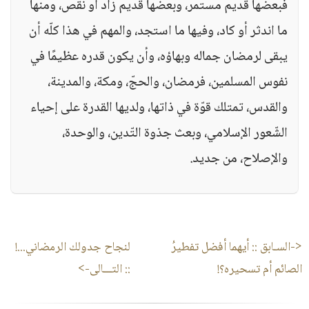
فبعضها قديم مستمر، وبعضها قديم زاد أو نقص، ومنها
ما اندثر أو كاد، وفيها ما استجد، والمهم في هذا كلّه أن
يبقى لرمضان جماله وبهاؤه، وأن يكون قدره عظيمًا في
نفوس المسلمين، فرمضان، والحجّ، ومكة، والمدينة،
والقدس، تمتلك قوّة في ذاتها، ولديها القدرة على إحياء
الشّعور الإسلامي، وبعث جذوة التّدين، والوحدة،
والإصلاح، من جديد.
<-السـابق ::
أيهما أفضل تفطيرُ
لنجاح جدولك الرمضاني...!
الصائم أم تسحيره؟!
:: التـــالى->