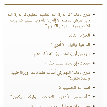
شرح دعاء " لا إله إلا الله العظيم الحليم، لا إله إلا الله
رب العرش العظيم، لا إله إلا الله رب السموات، ورب
الأرض، ورب العرش الكريم "
الخزانة الثانية..
الداعية وقول " لا أدري "
يريدون أن يُطفئوا نورَ الله بأفواههم
حديث «إن لربك عليك حقًا..»
شرح دعاء" اللهم إني أسألك علما نافعا، ورزقا طيبا،
وعملا متقبلا"
اسم الله الحسيب 2
" أبو موسى الأشعري - الاخلاص .. وليكن ما يكون "
قصة إبراهيم خليل الرحمن عليه السلام..