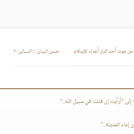
ن موت أحد كبار أعداء الإسلام
حسن البيان
:: التـــالى->
لى "أرأيت إن قتلت في سبيل الله.."
 إماء المدينة.."