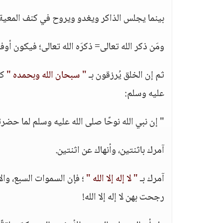
بينما يجلس الذاكر ويغدو ويروح في كنف المعية
ومَن ذكر الله تعالى= ذكرَه الله تعالى؛ فيكون أ
ثم إن الخلق يُرزقون بـ
" سبحان الله وبحمده "
كم
عليه وسلم:
" إن نبي الله نوحًا صلى الله عليه وسلم لما حضرته
آمرك باثنتين، وأنهاك عن اثنتين.
آمرك بـ
" لا إله إلا الله "
؛ فإن السموات السبع، وا
رجحت بهن لا إله إلا الله!