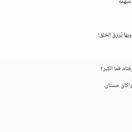
مبهمةً
بها يُرزق الخلق!
اه، فما الكِبر؟
شراكان حسنان.