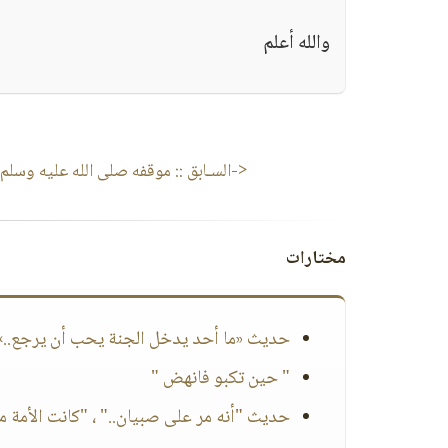
والله أعلم
<-السـابق ::
موقفه صلى الله عليه وسلم م
مختارات
حديث «ما أحد يدخل الجنة يحب أن يرجع..» إ
" حين تكبو فانهض "
حديث "أنه مر على صبيان.." ، "كانت الأمة من