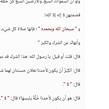
ولو أن السموات السبع، والأرضين السبع كنّ حلقةً 
قصمتهن لا إله إلا الله!
و
" سبحان الله وبحمده "
؛ فإنها صلاة كل شيء، و
وأنهاك عن الشرك والكبر "
قال: قلت أو قيل: يا رسول الله: هذا الشرك قد عرفن
قال: الكِبْرُ أنْ يكون لأحدنا نعلانِ حسنتان لهما 
قال:
" لا "
.
قال: هو أن يكون لأحدنا حُلَّةٌ يلبسها؟ قال:
" لا "
.