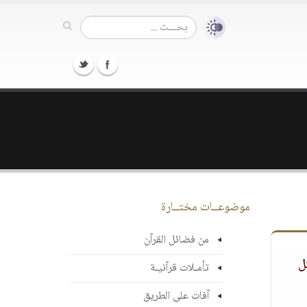
موضوعــات مختــارة
من فضائل القرآن
ل
تأمـلات قرآنيـة
آفات على الطريق