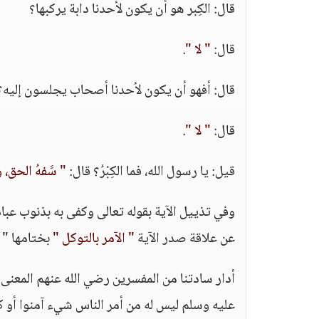
قال: الكِبر هو أن يكون لأحدنا دابة يركبها؟
قال:
" لا "
.
قال: أفهو أن يكون لأحدنا أصحاب يجلسون إليه؟
قال:
" لا "
.
قيل: يا رسول الله، فما الكِبْرُ؟ قال:
" سََفهُ الحق، 
وفي تذييل الآية بقوله تعالى وكفى به بذنوب عبا
عن علاقة صدر الآية
" الآمر بالتوكل "
بختامها " ا
أدار سادتنا من المفسرين رضي الله عنهم المعنى ف
عليه وسلم ليس له من أمر الناس شيء آمنوا أو ك