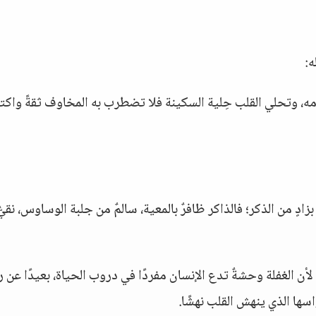
ه:
مه، وتحلي القلب حِلية السكينة فلا تضطرب به المخاوف ثقةً واكتفا
ادٍ من الذكر؛ فالذاكر ظافرٌ بالمعية، سالمٌ من جلبة الوساوس، نقيّ
لأن الغفلة وحشةٌ تدع الإنسان مفردًا في دروب الحياة، بعيدًا عن رب
سها الذي ينهش القلب نهشًا.