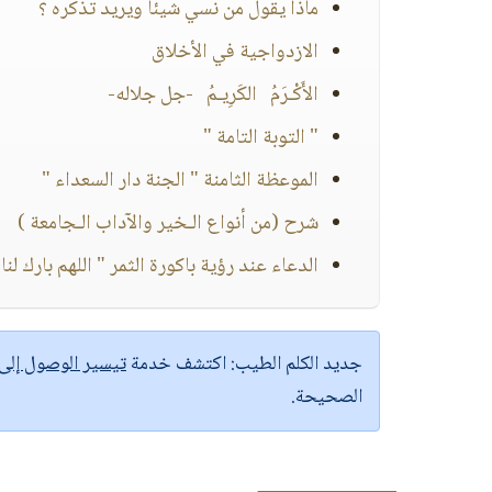
ماذا يقول من نسي شيئا ويريد تذكره ؟
الازدواجية في الأخلاق
الأَكْـرَمُ الكَرِيـمُ -جل جلاله-
" التوبة التامة "
الموعظة الثامنة " الجنة دار السعداء "
شرح (من أنواع الـخير والآداب الـجامعة )
الدعاء عند رؤية باكورة الثمر " اللهم بارك لنا 
جديد الكلم الطيب:
اكتشف خدمة
تيسير الوصول إل
الصحيحة.