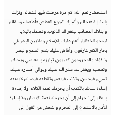
استحضار نعم الله: كم مرة مرضت فيها فشفاك، ونزلت
بك نازلة فنجاك، وألم بك الجوع العطش فأطعمك وسقاك،
وابتلاك المصائب ليغفر لك الذنوب، وقصدك بالبلايا
ليمحو الخطايا، أنعم عليك بالإسلام وملايين البشر في
بحار الكفر غارقون، وأفاض عليك بنعم السمع والبصر
والفؤاد والمحرومون كثيرون، تبارزه بالمعاصي ويحبك،
وتعصيه ويغفر لك، ستر الله عليك ويوالي أستاره عليك،
تسيء فيحسن، وتذنب فينعم، وتقطعه فيصلك، لايمنعه
إساءة لسانك بالكذب أن يحرمك نعمة الكلام، ولا إساءة
بالنظر إلى الحرام إلى أن يحرمك نعمة الإبصار، ولا إساءة
الأذن بالاستماع إلى المحرم والفحش من القول إلى