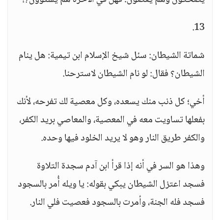
يضحكون وهم يعصون؛ فهل في الآخرة هم يستوون؟!
13.
شماتة الشيطان: سئل شيخ الإسلام ابن تيمية: هل ينام
الشيطان؟ فقال: لو نام الشيطان لاسترحنا.
أخي؛ كل ذنب منك يسعده، وكل معصية لك تفرحه، لأنك
بفعلها تساويت معه في المعصية، والمعاصي بريد الكفر،
والكفر طريق النار وهو لا يريد الخلود فيها وحده.
وهذا هو السر في أنه إذا قرأ ابن آدم سجدة التلاوة
فسجد اعتزل الشيطان يبكي بقوله: يا ويله أُمر بالسجود
فسجد فله الجنة، وأمرت بالسجود فعصيت فلي النار.