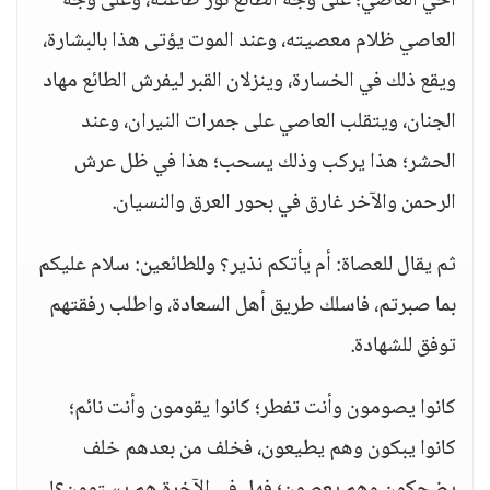
أخي العاصي؛ على وجه الطائع نور طاعته، وعلى وجه
العاصي ظلام معصيته، وعند الموت يؤتى هذا بالبشارة،
ويقع ذلك في الخسارة، وينزلان القبر ليفرش الطائع مهاد
الجنان، ويتقلب العاصي على جمرات النيران، وعند
الحشر؛ هذا يركب وذلك يسحب؛ هذا في ظل عرش
الرحمن والآخر غارق في بحور العرق والنسيان.
ثم يقال للعصاة: أم يأتكم نذير؟ وللطائعين: سلام عليكم
بما صبرتم، فاسلك طريق أهل السعادة، واطلب رفقتهم
توفق للشهادة.
كانوا يصومون وأنت تفطر؛ كانوا يقومون وأنت نائم؛
كانوا يبكون وهم يطيعون، فخلف من بعدهم خلف