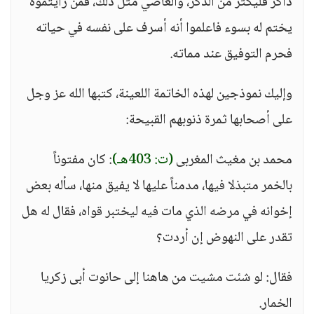
ذاكر فليكثر من الذكر، والعاصي مثل ذلك، فمن رأيتموه
يختم له بسوء فاعلموا أنه أسرف على نفسه في حياته
فحرم التوفيق عند مماته.
وإليك نموذجين لهذه الخاتمة اللعينة، كتبها الله عز وجل
على أصحابها ثمرة ذنوبهم القبيحة:
محمد بن مغيث المغربى
(ت: 403هـ)
: كان مفتوناً
بالخمر متبذلا فيها، مدمناً عليها لا يفيق منها، سأله بعض
إخوانه في مرضه الذي مات فيه ليختبر قواه، فقال له هل
تقدر على النهوض إن أردت؟
فقال: لو شئت مشيت من هاهنا إلى حانوت أبى زكريا
الخمار.