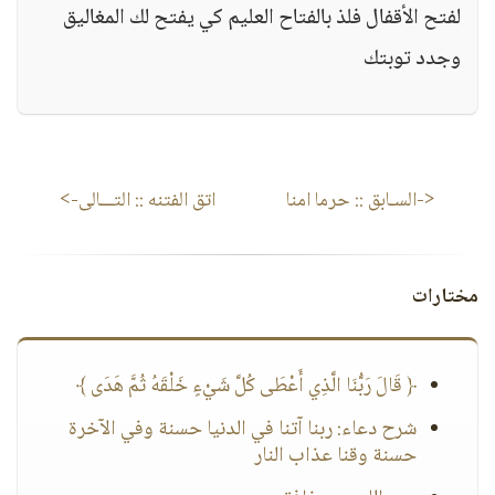
لفتح الأقفال فلذ بالفتاح العليم كي يفتح لك المغاليق
وجدد توبتك
<-السـابق ::
حرما امنا
اتق الفتنه
:: التـــالى->
مختارات
﴿ قَالَ رَبُّنَا الَّذِي أَعْطَى كُلَّ شَيْءٍ خَلْقَهُ ثُمَّ هَدَى ﴾
شرح دعاء: ربنا آتنا في الدنيا حسنة وفي الآخرة
حسنة وقنا عذاب النار