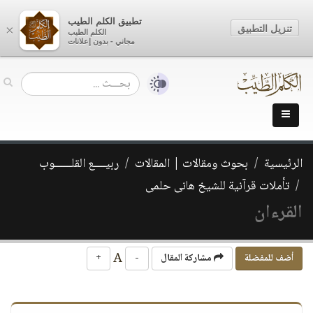
تطبيق الكلم الطيب
تنزيل التطبيق
×
الكلم الطيب
مجاني - بدون إعلانات
الرئيسية
بحوث ومقالات | المقالات
ربيــــع القلــــــوب
تأملات قرآنية للشيخ هانى حلمى
القرءان
A
أضف للمفضلة
مشاركة المقال
-
+