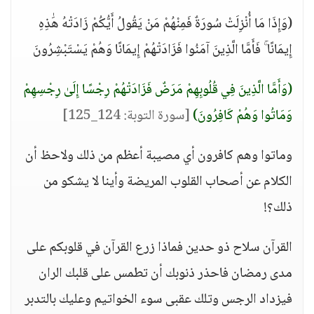
(وَإِذَا مَا أُنْزِلَتْ سُورَةٌ فَمِنْهُمْ مَنْ يَقُولُ أَيُّكُمْ زَادَتْهُ هَٰذِهِ
إِيمَانًا ۚ فَأَمَّا الَّذِينَ آمَنُوا فَزَادَتْهُمْ إِيمَانًا وَهُمْ يَسْتَبْشِرُونَ
(وَأَمَّا الَّذِينَ فِي قُلُوبِهِمْ مَرَضٌ فَزَادَتْهُمْ رِجْسًا إِلَىٰ رِجْسِهِمْ
وَمَاتُوا وَهُمْ كَافِرُونَ)
[سورة التوبة: 124_125]
وماتوا وهم كافرون أي مصيبة أعظم من ذلك ولاحظ أن
الكلام عن أصحاب القلوب المريضة وأينا لا يشكو من
ذلك؟!
القرآن سلاح ذو حدين فماذا زرع القرآن في قلوبكم على
مدى رمضان فاحذر ذنوبك أن تطمس على قلبك الران
فيزداد الرجس وتلك عقبى سوء الخواتيم وعليك بالتدبر