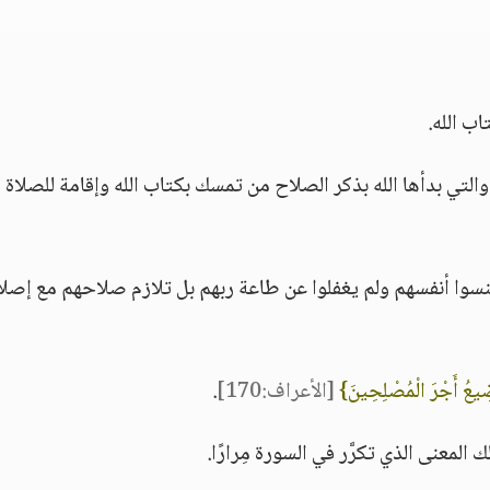
ب الله.
التي بدأها الله بذكر الصلاح من تمسك بكتاب الله وإقامة للصلاة 
ينسوا أنفسهم ولم يغفلوا عن طاعة ربهم بل تلازم صلاحهم مع إصل
نُضِيعُ أَجْرَ الْمُصْلِحِينَ}
[الأعراف:170]
.
 المعنى الذي تكرَّر في السورة مِرارًا.