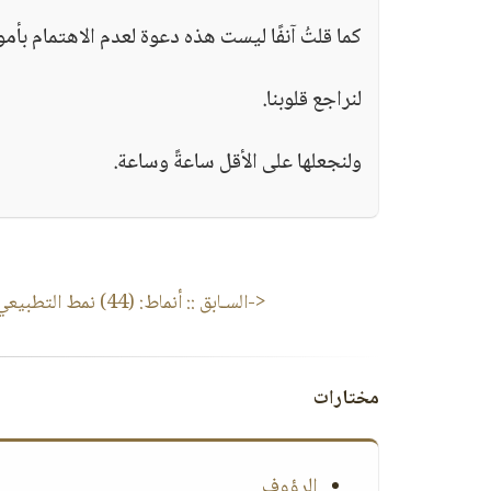
كما قلتُ آنفًا ليست هذه دعوة لعدم الاهتمام بأمو
لنراجع قلوبنا.
ولنجعلها على الأقل ساعةً وساعة.
<-السـابق ::
أنماط: (44) نمط التطبيعي
مختارات
الرؤوف