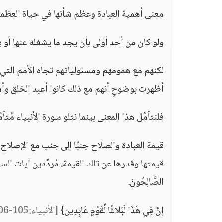
معنى أهمية العبادة وعظم شأنها في حياة العظما
ولو كان من أحد أولى بأن يجد ما يشغله عنها أو يست
لكنهم مع همومهم ومسئولياتهم تجاه الأمم التي ب
أظهرت بوضوحٍ أنهم مع ذلك كانوا أعبد الخلق و
فلنتأمَّل هذا المعنى بينما نتلو سورة الأنبياء مُتأم
قيمة العبادة والصلاح جنبًا إلى جنب مع الإصلاح 
قيمتها وقدرها عن تلك القيمة، مُردِّدين آيات السورة الكريمة: {
الصَّالِحُونَ.
إنَّ فِي هَذَا لَبَلاغًا لِّقَوْمٍ عَابِدِين}
[الأنبياء:105-106]