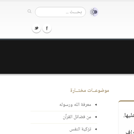
موضوعــات مختــارة
معرفة الله ورسوله
ليها.
من فضائل القرآن
تزكية النفس
راف