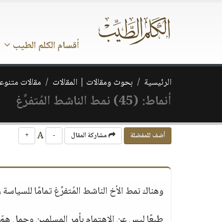
أقسام الكلم الطيب
الرئيسية
بحوث ومقالات | المقالات
مقالات متنوع
أنماط: (45) نمط الناشط المُتفرِّغ
A
أضف للمفضلة
مشاركة المقال
-
+
وهناك نمط الأخ الناشط المُتفرِّغ تمامًا للسياسة و
طبعًا ليس عن الاهتمام بأمر المسلمين وحمل همّ ال