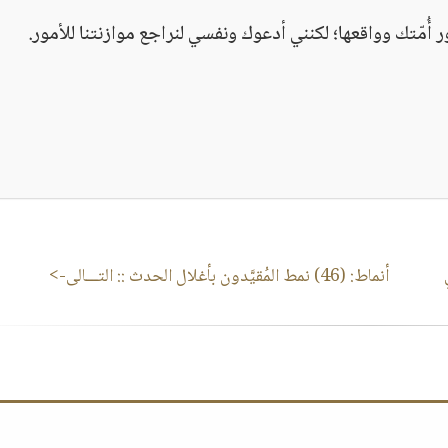
ر أُمّتك وواقعها؛ لكنني أدعوك ونفسي لنراجع موازنتنا للأمور.
أنماط: (46) نمط المُقيَّدون بأغلال الحدث
:: التـــالى->