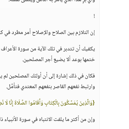
وأي برٍ هذا الذي يأمر به الناس وينسى نفسه.
!
إن التلازم بين الصلاح والإصلاح أمر مطرد في كتا
يكفيك أن تتدبر في تلك الآية من سورة الأعراف و
ختمها بوعد ألا يضيع أجر المصلحين.
فكان في ذلك إشارة إلى أن أولئك المصلحين لم 
وارتبط نفعهم القاصر بنفعهم المعتدي فتأمَّل.
{وَالَّذِينَ يُمَسِّكُونَ بِالْكِتَابِ وَأَقَامُوا الصَّلَاةَ إِنَّا لَا 
وإن من أكثر ما يلفت الانتباه في سورة الأنبياء ذلك