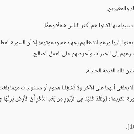
ء والمغيرين.
بدِله بها لكانوا هم أكثر الناس شغلًا وهمًّا.
عثوا إليها ورغم انشغالهم بجهادهم ودعوتهم؛ إلا أن السورة العظ
أسرعهم إلى الخيرات وأحرصهم على العمل الصالح.
ِّلين تلك القيمة الجليلة.
لا يطغى أيهما على الآخر ولا تُشغِلنا هموم أو مسئوليات مهما بلغت
وَلَقَدْ كَتَبْنَا فِي الزَّبُورِ مِن بَعْدِ الذِّكْرِ أَنَّ الأَرْضَ يَرِثُهَا عِب
.