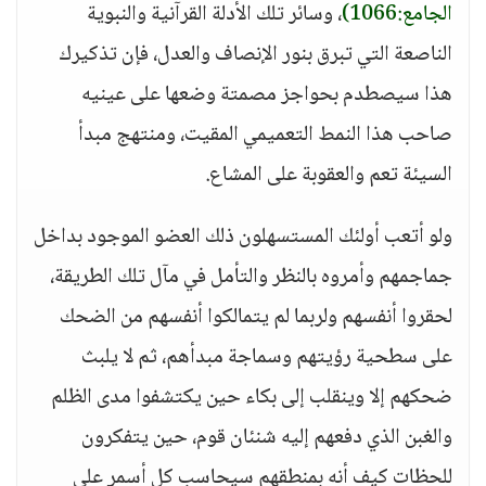
الجامع:1066)
، وسائر تلك الأدلة القرآنية والنبوية
الناصعة التي تبرق بنور الإنصاف والعدل، فإن تذكيرك
هذا سيصطدم بحواجز مصمتة وضعها على عينيه
صاحب هذا النمط التعميمي المقيت، ومنتهج مبدأ
السيئة تعم والعقوبة على المشاع.
ولو أتعب أولئك المستسهلون ذلك العضو الموجود بداخل
جماجمهم وأمروه بالنظر والتأمل في مآل تلك الطريقة،
لحقروا أنفسهم ولربما لم يتمالكوا أنفسهم من الضحك
على سطحية رؤيتهم وسماجة مبدأهم، ثم لا يلبث
ضحكهم إلا وينقلب إلى بكاء حين يكتشفوا مدى الظلم
والغبن الذي دفعهم إليه شنئان قوم، حين يتفكرون
للحظات كيف أنه بمنطقهم سيحاسب كل أسمر على