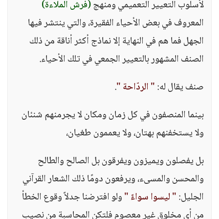
لأسلوب التعيير التعميمي ومنهج
(فرش الملاءة)
المعروف في بعض الأحياء الفقيرة، والتي ينتشر فيها
الجهل فما هم في النهاية إلا نماذج أكثر أناقة من ذلك
الصنف المشهور بالتعيير الجمعي في تلك الأحياء.
صنف يقال له:
" الردّاحة "
.
بينما المنصفون في كل زمان ومكان لا يجرمنهم شنئان
ولا يستخفنهم بهتان، ولا يعممون طغيان،
بل يفصلون ويميزون ويفرقون بل الصالح والطالح
والمحسن والمسىء، ويرفعون دومًا ذلك الشعار القرآني
الجليل:
" ليسوا سواءً "
ولو افترضنا جدلاً وقوع الخطأ
من أي مخلوق غير معصوم فلتكن المحاسبة من نصيب