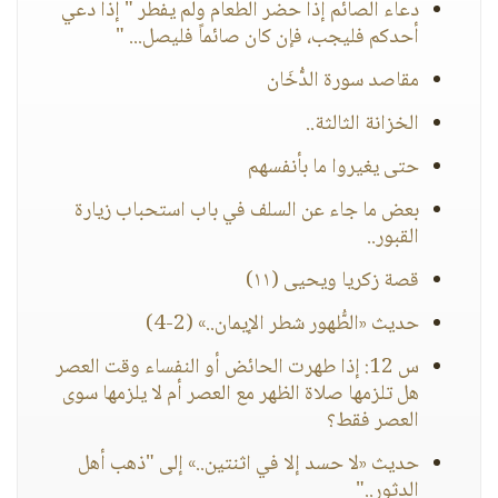
دعاء الصائم إذا حضر الطعام ولم يفطر " إذا دعي
أحدكم فليجب، فإن كان صائماً فليصل... "
مقاصد سورة الدُّخَان
الخزانة الثالثة..
حتى يغيروا ما بأنفسهم
بعض ما جاء عن السلف في باب استحباب زيارة
القبور..
قصة زكريا ويحيى (١١)
حديث «الطُّهور شطر الإيمان..» (2-4)
س 12: إذا طهرت الحائض أو النفساء وقت العصر
هل تلزمها صلاة الظهر مع العصر أم لا يلزمها سوى
العصر فقط؟
حديث «لا حسد إلا في اثنتين..» إلى "ذهب أهل
الدثور.."