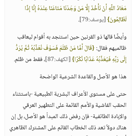
مَعَاذَ اللَّهِ أَنْ نَأْخُذَ إِلَّا مَنْ وَجَدْنَا مَتَاعَنَا عِنْدَهُ إِنَّا إِذًا
لَظَالِمُونَ}
[يوسف:79]
.
وأيضًا قالها ذو القرنين حين استنجد به أقوام ليعاقب
ظالميهم فقال:
{قَالَ أَمَّا مَنْ ظَلَمَ فَسَوْفَ نُعَذِّبُهُ ثُمَّ يُرَدُّ
إِلَى رَبِّهِ فَيُعَذِّبُهُ عَذَابًا نُكْرًا}
[الكهف:87]
، فقط من ظلم.
هذا هو الأصل والقاعدة الشرعية الواضحة
حتى على مستوى الأعراف البشرية الطبيعية -باستثناء
الحقب الفاشية والأمم القائمة على التطهير العرقي
والإبادة الطائفية- فإن رفض ذلك المبدأ هو الأصل، بل إن
هناك دولاً تعد ذلك الخطاب القائم على المشترك الظاهري