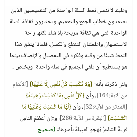
وطبعا لا ننسى نمط السلة الواحدة من التعميميين الذين
يعتمدون خطاب الجمع والتعميم، ويختارون ثقافة السلة
الواحدة التي هي ثقافة مريحة بلا شك لكنها راحة
الاستسهال واطمئنان التنطع والكسل، فلماذا ينفق هذا
النمط شيئًا من وقته وفكره في التفصيل والإنصاف بينما
هو يستطيع أن يلقي الجميع في سلة واحدة -ويخلص-.
ولئن ذكرته بأنه:
{وَلَا تَكْسِبُ كُلُّ نَفْسٍ إِلَّا عَلَيْهَا}
[الأنعام
من الآية:164]
، وأن
{كُلُّ نَفْسٍ بِمَا كَسَبَتْ رَهِينَةٌ}
[المدثر من الآية:32]
، وأن
{لَهَا مَا كَسَبَتْ وَعَلَيْهَا مَا
اكْتَسَبَتْ}
[البقرة من الآية:286]
، و«إن أعظمَ الناسِ
فريةً الشاعرُ يَهجو القبيلةَ بأسرِها»
(صحيح