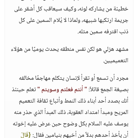
خطيئة من يشاركه لونه، وكيف سيعاقب كل أشقر على
جريمة ارتكبها شبيهه، ولماذا لا يُلام السمين على كل
ذنب اقترفه سمين مثله.
مشهد هزلي هو لكن نفس منطقه يحدث يوميًا من هؤلاء
التعميميين.
مجرد أن تسمع أو تقرأ لإنسان يتكلم مهاجمًا مخالفه
بصيغة الجمع قائلاً:
" أنتم فعلتم وسويتم "
تعلم حينئذ
أنك بصدد أحد أبناء ذلك النمط وأتباع ثقافة التعميم
المريح ومبدأ امتداد العقوبة، ذلك المبدأ الذي حذر منه
يوسف عليه السلام بكل وضوح حين عرض عليه إخوته
أن يأخذ أحدهم بدلاً من أخيهم بنيامين فقال:
{قَالَ