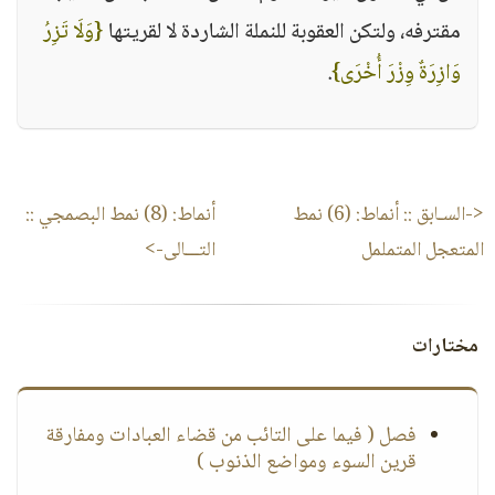
مقترفه، ولتكن العقوبة للنملة الشاردة لا لقريتها
{وَلَا تَزِرُ
وَازِرَةٌ وِزْرَ أُخْرَى}
.
<-السـابق ::
أنماط: (6) نمط
أنماط: (8) نمط البصمجي
::
المتعجل المتململ
التـــالى->
مختارات
فصل ( فيما على التائب من قضاء العبادات ومفارقة
قرين السوء ومواضع الذنوب )