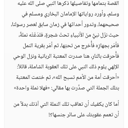
القصة بتمامها وتفاصيلها ذكرها النبي صلى الله عليه
وسلم، وأورد رواياتها الإمامان البخاري ومسلم في
صحيحهما، وتدور أحداثها في زمان سابق لعصر رسولنا،
حيث نزَل نبيٌّ منَ الأنبياءِ تحتَ شجرةٍ، فلدَغَتْه نملةٌ،
فأمَر بجهازِه فأُخرِج من تحتِها، ثم أمَر بقرية النمل
فأُحرِقت بالنارِ، هنا صدرت المعتبة الربانية ونزل الوحي
الإلهي يلوم ذلك النبي على تلك العقوبة الشاملة، قائلاً:
«أحرقت أمة من الأمم تسبح الله»، ثم ختمت المعتبة
بتلك الجملة التي صدَّرت بها مقالي: «فهلا نملة واحدة»
أما كان يكفيك أن تعاقب تلك النملة التي آذتك بدلاً من
أن تعمم عقوبتك على سائر جنسها؟!