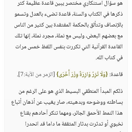
هو سؤال استنكاري مختصر يبين قاعدة عظيمة كثر
ذكرها في الكتاب والسنة، قاعدة تضىء بالعدل وتسمو
بالإنصاف وتتألق بالحكمة المفتقدة بين كثير من الناس
مع بعضهم البعض، وليس مع نملة، مجرد نملة، إنها تلك
القاعدة القرآنية التي تكررت بنفس اللفظ خمس مرات
في كتاب الله.
قاعدة:
{وَلَا تَزِرُ وَازِرَةٌ وِزْرَ أُخْرَى}
[الزمر من الآية:7]
.
ذلكم المبدأ المنطقي البسيط الذي هو على الرغم من
بساطته ووضوحه وبدهيته، صار يغيب عن أذهان أتباع
هذا النمط الأحمق الجائر، ومهما تنكر آحادهم بقناع
نخبوي أو تدثرت بدثار المثقفة ما داما قد انحدرا