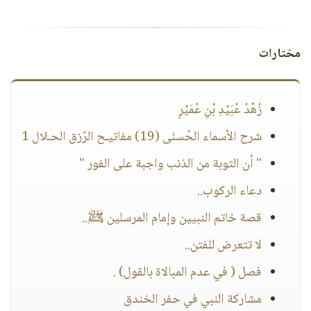
مختارات
زُهْدُ عُبَيْدِ بْنِ عُمَيْرٍ
شرح الأسماء الحُسنَى (19) مفاتيـح الرّزق الحـلال 1
" أن التوبة من الذنب واجبة على الفور "
دعاء الركوب..
قصة خاتم النبيين وإمام المرسلين ﷺ..
لا تتعرض للفتن..
فصل ( في عدم المبالاة بالقول) .
مشاركة النبي في حفر الخندق