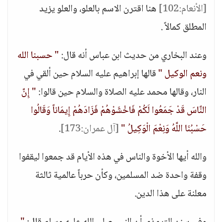
[الأنعام:102]
هنا اقترن الاسم بالعلو، والعلو يزيد
المطلق كمالاً .
وعند البخاري من حديث ابن عباس أنه قال:
" حسبنا الله
ونعم الوكيل "
قالها إبراهيم عليه السلام حين ألقي في
النار، وقالها محمد عليه الصلاة والسلام حين قالوا:
" إِنَّ
النَّاسَ قَدْ جَمَعُوا لَكُمْ فَاخْشَوْهُمْ فَزَادَهُمْ إِيمَاناً وَقَالُوا
حَسْبُنَا اللَّهُ وَنِعْمَ الْوَكِيلُ "
[آل عمران:173]
.
والله أيها الأخوة والناس في هذه الأيام قد جمعوا ليقفوا
وقفة واحدة ضد المسلمين، وكأن حرباً عالمية ثالثة
معلنة على هذا الدين.