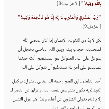
بِاللَّهِ وَكِيلاً "
[الأحزاب:84]
.
" رَبُّ الْمَشْرِقِ وَالْمَغْرِبِ لَا إِلَهَ إِلَّا هُوَ فَاتَّخِذْهُ وَكِيلاً "
[المزمل:9]
.
لكن لا بدّ من التنويه، الإنسان إذا كان يعصي الله
فمعصيته حجاب بينه وبين الله، العاصي يخجل أن
يتوكل على الله، المتوكل هو المستقيم، أنت حينما
تستقيم على أمر لله تستطيع أن تتوكل على الله.
أحد العلماء ـ ابن القيم رحمه الله تعالى ـ يقول: توكيل
العبد لربه يكون بتفويض نفسه إليه، وعزلها عن التصرف
إلا بإذنه، يتولى الشؤون عن أهله، وهذا هو عزل النفس
عن الربوبية وقيامها بالعبودية.