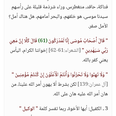
فتاكة، حاقد، متغطرس، وراء شرذمة قليلة على رأسهم
سيدنا موسى، هو خلفهم، والبحر أمامهم، هل هناك أمل؟
الأمل صفر.
" قَالَ أَصْحَابُ مُوسَى إِنَّا لَمُدْرَكُونَ
(61)
قَالَ كَلَّا إِنَّ مَعِيَ
رَبِّي سَيَهْدِينِ "
[الشعراء:61-62]
إخواننا الكرام، اليأس
يعني كفر بالله.
" وَلَا تَهِنُوا وَلَا تَحْزَنُوا وَأَنْتُمُ الْأَعْلَوْنَ إِنْ كُنْتُمْ مُؤْمِنِينَ "
[آل عمران:139]
لكن بشرط ألا يهون أمر الله علينا، من
هان أمر الله عليه هان على الله.
3 ـ الكفيل: أيها الأخوة، ربما تفسر كلمة
" الوكيل "