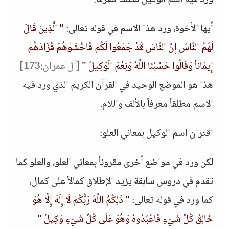
ورد فيه اسم الوكيل مطلقاً معرفاً:
أيها الأخوة، ورد هذا الاسم في قوله تعالى:
" الَّذِينَ قَالَ
لَهُمُ النَّاسُ إِنَّ النَّاسَ قَدْ جَمَعُوا لَكُمْ فَاخْشَوْهُمْ فَزَادَهُمْ
إِيمَاناً وَقَالُوا حَسْبُنَا اللَّهُ وَنِعْمَ الْوَكِيلُ "
[آل عمران:173]
هذا هو الموضع الوحيد في القرآن الكريم الذي ورد فيه
الاسم مطلقاً معرفاً بالألف واللام.
اقتران اسم الوكيل بمعاني العلو:
لكن ورد في مواضع أخرى مقروناً بمعاني العلو، والعلو كما
تقدم في دروس سابقة يزيد الإطلاق كمالاً على كمال،
كما ورد في قوله تعالى:
" ذَلِكُمُ اللَّهُ رَبُّكُمْ لَا إِلَهَ إِلَّا هُوَ
خَالِقُ كُلِّ شَيْءٍ فَاعْبُدُوهُ وَهُوَ عَلَى كُلِّ شَيْءٍ وَكِيلٌ "