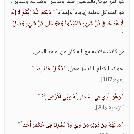
هو الذي توكل بالعالمين خلقاً، وتدبيراً، وهداية، وتقديراً،
هو المتوكل بخلقه إيجاداً وإمداداً
" ذَلِكُمُ اللَّهُ رَبُّكُمْ لَا إِلَهَ
إِلَّا هُوَ خَالِقُ كُلِّ شَيْءٍ فَاعْبُدُوهُ وَهُوَ عَلَى كُلِّ شَيْءٍ وَكِيلٌ
.
"
من كانت علاقته مع الله كان من أسعد الناس:
إخواننا الكرام، الله عز وجل:
" فَعَّالٌ لِمَا يُرِيدُ "
[هود:107]
.
" وَهُوَ الَّذِي فِي السَّمَاءِ إِلَهٌ وَفِي الْأَرْضِ إِلَهٌ "
[الزخرف:84]
.
" مَا لَهُمْ مِنْ دُونِهِ مِنْ وَلِيٍّ وَلَا يُشْرِكُ فِي حُكْمِهِ أَحَداً "