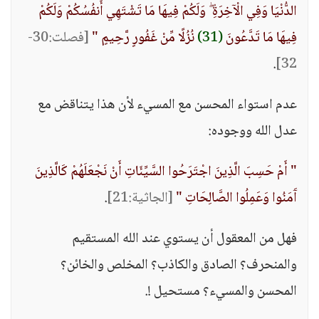
الدُّنْيَا وَفِي الْآخِرَةِ ۖ وَلَكُمْ فِيهَا مَا تَشْتَهِي أَنفُسُكُمْ وَلَكُمْ
فِيهَا مَا تَدَّعُونَ
(31)
نُزُلًا مِّنْ غَفُورٍ رَّحِيمٍ "
[فصلت:30-
.
32]
عدم استواء المحسن مع المسيء لأن هذا يتناقض مع
عدل الله ووجوده:
" أَمْ حَسِبَ الَّذِينَ اجْتَرَحُوا السَّيِّئَاتِ أَنْ نَجْعَلَهُمْ كَالَّذِينَ
آَمَنُوا وَعَمِلُوا الصَّالِحَاتِ "
[الجاثية:21]
.
فهل من المعقول أن يستوي عند الله المستقيم
والمنحرف؟ الصادق والكاذب؟ المخلص والخائن؟
المحسن والمسيء؟ مستحيل !.