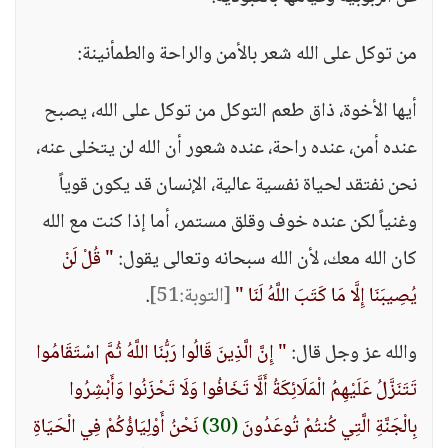
من توكل على الله شعر بالأمن والراحة والطمأنينة:
أيها الأخوة، ذاق طعم التوكل من توكل على الله، يصبح
عنده أمن، عنده راحة، عنده شعور أن الله لن يتخلى عنه،
نحن نفتقد لحياة نفسية عالية، الإنسان قد يكون قوياً
وغنياً لكن عنده خوف وقلق مستمر، أما إذا كنت مع الله
كان الله معك، لأن الله سبحانه وتعالى يقول:
" قُلْ لَنْ
يُصِيبَنَا إِلَّا مَا كَتَبَ اللَّهُ لَنَا "
[التوبة:51]
.
والله عز وجل قال:
" إِنَّ الَّذِينَ قَالُوا رَبُّنَا اللَّهُ ثُمَّ اسْتَقَامُوا
تَتَنَزَّلُ عَلَيْهِمُ الْمَلَائِكَةُ أَلَّا تَخَافُوا وَلَا تَحْزَنُوا وَأَبْشِرُوا
بِالْجَنَّةِ الَّتِي كُنتُمْ تُوعَدُونَ
(30)
نَحْنُ أَوْلِيَاؤُكُمْ فِي الْحَيَاةِ