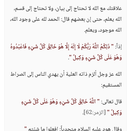
علاقتك مع الله لا تحتاج إلى بيان، ولا تحتاج إلى قسم،
الله يعلم، حتى إن بعضهم قال: الحمد لله على وجود الله،
الله موجود، ويعلم.
إذاً:
" ذَلِكُمُ اللَّهُ رَبُّكُمْ لَا إِلَهَ إِلَّا هُوَ خَالِقُ كُلِّ شَيْءٍ فَاعْبُدُوهُ
وَهُوَ عَلَى كُلِّ شَيْءٍ وَكِيلٌ "
.
الله عز وجل ألزم ذاته العلية أن يهدي الناس إلى الصراط
المستقيم:
قال تعالى:
" اللَّهُ خَالِقُ كُلِّ شَيْءٍ وَهُوَ عَلَى كُلِّ شَيْءٍ
وَكِيلٌ "
[الزمر:62]
.
وقال هود عليه السلام متحدياً: افعلوا ما شئتم
"