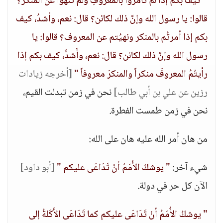
" كيف بكم إذا لمْ تأمروا بالمعروفِ ولم تَنْهَوْا عن المنكر؟
قالوا: يا رسول الله وإنَّ ذلك لكائن؟ قال: نعم، وأشدُ، كيف
بكم إذا أمرتُم بالمنكر ونهيُتم عن المعروف؟ قالوا: يا
رسول الله وإنَّ ذلك لكائن؟ قال: نعم، وأَشدُّ، كيف بكم إذا
رأيتُمُ المعروفَ منكراً والمنكرَ معروفاً "
[أخرجه زيادات
رزين عن علي بن أبي طالب]
نحن في زمن تبدلت القيم،
نحن في زمن طمست الفطرة.
من هان أمر الله عليه هان على الله:
شيء آخر:
" يوشكُ الأُمَمُ أنْ تَدَاعَى عليكم "
[أبو داود]
الآن كل حر في دولة.
" يوشكُ الأُمَمُ أنْ تَدَاعَى عليكم كما تَدَاعَى الأَكَلةُ إلى