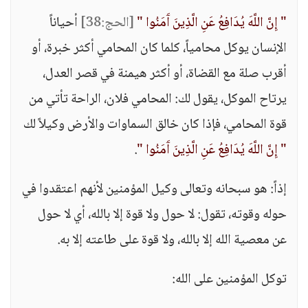
" إِنَّ اللَّهَ يُدَافِعُ عَنِ الَّذِينَ آَمَنُوا "
[الحج:38]
أحياناً
الإنسان يوكل محامياً، كلما كان المحامي أكثر خبرة، أو
أقرب صلة مع القضاة، أو أكثر هيمنة في قصر العدل،
يرتاح الموكل، يقول لك: المحامي فلان، الراحة تأتي من
قوة المحامي، فإذا كان خالق السماوات والأرض وكيلاً لك
" إِنَّ اللَّهَ يُدَافِعُ عَنِ الَّذِينَ آَمَنُوا "
.
إذاً: هو سبحانه وتعالى وكيل المؤمنين لأنهم اعتقدوا في
حوله وقوته، تقول: لا حول ولا قوة إلا بالله، أي لا حول
عن معصية الله إلا بالله، ولا قوة على طاعته إلا به.
توكل المؤمنين على الله: