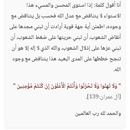
أنا أقول كلمة: إذا استوى المحسن والمسيء هذا
الاستواء لا يتناقض مع عدل الله فحسب بل يتناقض مع
وجوده، اطمئن أية جهة قوية أرادت أن تبني مجدها على
أنقاض الشعوب، أن تبني حريتها على ضغط الشعوب، أن
تبني عزها على إذلال الشعوب، والله الذي لا إله إلا هو أن
تنجح خططها على المدى البعيد هذا يتناقض مع وجود
الله.
" وَلَا تَهِنُوا وَلَا تَحْزَنُوا وَأَنْتُمُ الْأَعْلَوْنَ إِنْ كُنْتُمْ مُؤْمِنِينَ "
[آل عمران:139]
.
والحمد لله رب العالمين