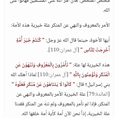
مخلصُ الملخص: هان أمر الله على المسلمين فهانوا على
الله.
الأمر بالمعروف والنهي عن المنكر علة خيرية هذه الأمة:
أيها الأخوة، حينما قال الله عز وجل:
" كُنْتُمْ خَيْرَ أُمَّةٍ
أُخْرِجَتْ لِلنَّاسِ "
[آل عمران:110]
.
هذه الخيرية لها علة:
" تَأْمُرُونَ بِالْمَعْرُوفِ وَتَنْهَوْنَ عَنِ
الْمُنْكَرِ وَتُؤْمِنُونَ بِاللَّهِ "
[آل عمران:110]
لماذا أهلك الله
بني إسرائيل؟ قال:
" كَانُوا لَا يَتَنَاهَوْنَ عَنْ مُنْكَرٍ فَعَلُوهُ "
[المائدة:79]
علة الخيرية الأمر بالمعروف والنهي عن
المنكر، فإذا لم نأمر بالمعروف ولم ننهَ عن المنكر فقدنا
علة الخيرية، إذاً نحن الآن أمة كأية أمة خلقها الله.