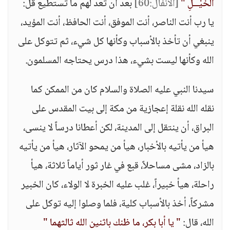
الْخَيْــلِ "
[الأنفال:60]
بعد أن تعد لهم ما تستطيع قل:
يا رب أنت الناصر، أنت الموفق، أنت الحافظ، أنت المؤيد،
ينبغي أن تأخذ بالأسباب وكأنها كل شيء، ثم تتوكل على
الله وكأنها ليست بشيء، هذا درس يحتاجه المسلمون.
سيدنا النبي عليه الصلاة والسلام كان من الممكن كما
نقله الله نقلة إعجازية من مكة إلى بيت المقدس على
البراق، أن ينتقل إلى المدينة، لكن أعطانا درساً لا ينسى،
هيأ من يأتيه بالأخبار، هيأ من يمحو الآثار، هيأ من يأتيه
بالزاد، مشى مساحلاً، قبع في غار ثور أياماً ثلاثة، هيأ
راحلة، هيأ خبيراً، غلب عليه الخبرة لا الولاء، كان الخبير
مشركاً، أخذ بالأسباب كلية، فلما وصلوا إليه توكل على
الله، قال:
" يا أبا بكر، ما ظنك باثنين الله ثالثهما "