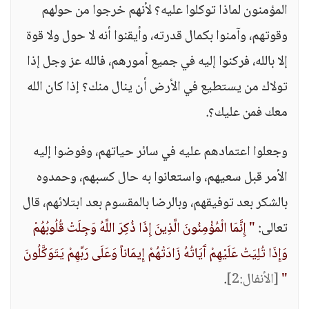
المؤمنون لماذا توكلوا عليه؟ لأنهم خرجوا من حولهم
وقوتهم، وآمنوا بكمال قدرته، وأيقنوا أنه لا حول ولا قوة
إلا بالله، فركنوا إليه في جميع أمورهم، فالله عز وجل إذا
تولاك من يستطيع في الأرض أن ينال منك؟ إذا كان الله
معك فمن عليك؟.
وجعلوا اعتمادهم عليه في سائر حياتهم، وفوضوا إليه
الأمر قبل سعيهم، واستعانوا به حال كسبهم، وحمدوه
بالشكر بعد توفيقهم، وبالرضا بالمقسوم بعد ابتلائهم، قال
تعالى:
" إِنَّمَا الْمُؤْمِنُونَ الَّذِينَ إِذَا ذُكِرَ اللَّهُ وَجِلَتْ قُلُوبُهُمْ
وَإِذَا تُلِيَتْ عَلَيْهِمْ آَيَاتُهُ زَادَتْهُمْ إِيمَاناً وَعَلَى رَبِّهِمْ يَتَوَكَّلُونَ
"
[الأنفال:2]
.