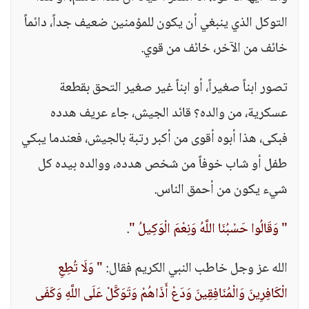
التوكل الذي ينبغي أن يكون للمؤمنين ضعيف جداً، دائماً
خائف من الآخر، خائف من قوي.
تصور ابناً صغيراً، أو ابناً غير صغير التحق بقطعة
عسكرية، من والده؟ قائد الجيش، جاء عريف هدده
فبكى، هذا أبوه أقوى من أكبر رتبة بالجيش، فعندما يبكي
طفل أو شاب خوفاً من شخص هدده، ووالده بيده كل
شيء يكون من أحمق الناس.
" وَقَالُوا حَسْبُنَا اللَّهُ وَنِعْمَ الْوَكِيلُ "
.
الله عز وجل خاطب النبي الكريم فقال:
" وَلَا تُطِعِ
الْكَافِرِينَ وَالْمُنَافِقِينَ وَدَعْ أَذَاهُمْ وَتَوَكَّلْ عَلَى اللَّهِ وَكَفَى