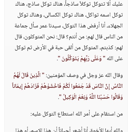
عليك ألا تتوكل توكلاً ساذجاً، هناك توكل ساذج، هناك
توكل اسمه تواكل، هناك توكل الكسالى، وهناك توكل
الجهلاء، أنا أرفض هذا التوكل، سيدنا عمر سأل جماعة
من الناس قال لهم: من أنتم؟ قال: نحن المتوكلون، قال
لهم: كذبتم، المتوكل من ألقى حبة في الأرض ثم توكل
على الله
" وَعَلَى رَبِّهِمْ يَتَوَكَّلُونَ "
.
وقال الله عز وجل في وصف المؤمنين:
" الَّذِينَ قَالَ لَهُمُ
النَّاسُ إِنَّ النَّاسَ قَدْ جَمَعُوا لَكُمْ فَاخْشَوْهُمْ فَزَادَهُمْ إِيمَاناً
وَقَالُوا حَسْبُنَا اللَّهُ وَنِعْمَ الْوَكِيلُ "
.
من استقام على أمر الله استطاع التوكل عليه:
والله أيها الأخوة، أنا أشعر أحياناً أن هذا الاسم، أو هذا