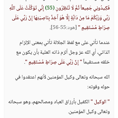
فَكِيدُونِي جَمِيعاً ثُمَّ لَا تُنْظِرُونِ
(55)
إِنِّي تَوَكَّلْتُ عَلَى اللَّهِ
رَبِّي وَرَبِّكُمْ مَا مِنْ دَابَّةٍ إِلَّا هُوَ آَخِذٌ بِنَاصِيَتِهَا إِنَّ رَبِّي عَلَى
صِرَاطٍ مُسْتَقِيمٍ "
[هود:55-56]
.
عندما تأتي على مع لفظ الجلالة تأتي بمعنى الإلزام
الذاتي، أي الله عز وجل ألزم ذاته العلية بأن يكون مع
خلقه مستقيماً
" إِنَّ رَبِّي عَلَى صِرَاطٍ مُسْتَقِيمٍ "
.
الله سبحانه وتعالى وكيل المؤمنين لأنهم اعتقدوا في
حوله وقوته:
" الوكيل "
الكفيل بأرزاق العباد ومصالحهم، وهو سبحانه
وتعالى وكيل المؤمنين.