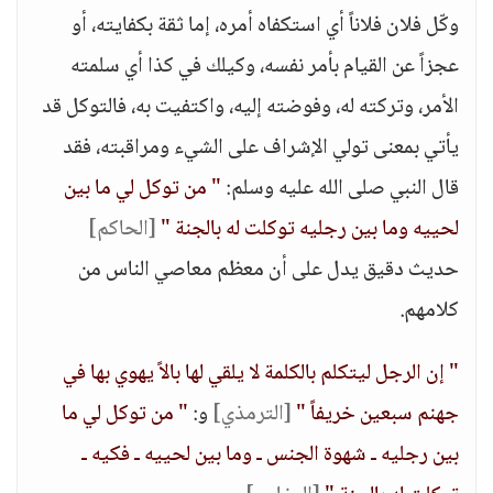
وكّل فلان فلاناً أي استكفاه أمره، إما ثقة بكفايته، أو
عجزاً عن القيام بأمر نفسه، وكيلك في كذا أي سلمته
الأمر، وتركته له، وفوضته إليه، واكتفيت به، فالتوكل قد
يأتي بمعنى تولي الإشراف على الشيء ومراقبته، فقد
قال النبي صلى الله عليه وسلم:
" من توكل لي ما بين
لحييه وما بين رجليه توكلت له بالجنة "
[الحاكم]
حديث دقيق يدل على أن معظم معاصي الناس من
كلامهم.
" إن الرجل ليتكلم بالكلمة لا يلقي لها بالاً يهوي بها في
جهنم سبعين خريفاً "
[الترمذي]
و:
" من توكل لي ما
بين رجليه ـ شهوة الجنس ـ وما بين لحييه ـ فكيه ـ