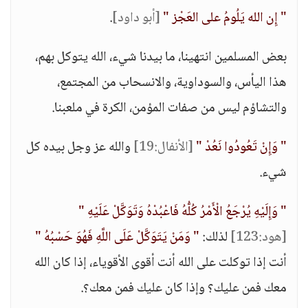
" إِن الله يَلُومُ على العَجْز "
[أبو داود]
.
بعض المسلمين انتهينا، ما بيدنا شيء، الله يتوكل بهم،
هذا اليأس، والسوداوية، والانسحاب من المجتمع،
والتشاؤم ليس من صفات المؤمن، الكرة في ملعبنا.
" وَإِنْ تَعُودُوا نَعُدْ "
[الأنفال:19]
والله عز وجل بيده كل
شيء.
" وَإِلَيْهِ يُرْجَعُ الْأَمْرُ كُلُّهُ فَاعْبُدْهُ وَتَوَكَّلْ عَلَيْهِ "
[هود:123]
لذلك:
" وَمَنْ يَتَوَكَّلْ عَلَى اللَّهِ فَهُوَ حَسْبُهُ "
أنت إذا توكلت على الله أنت أقوى الأقوياء، إذا كان الله
معك فمن عليك؟ وإذا كان عليك فمن معك؟.