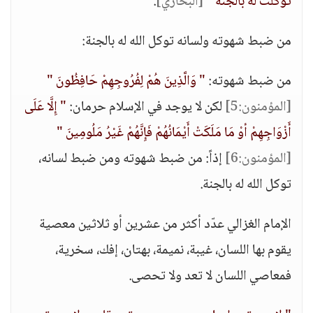
توكلت له بالجنة "
[البخاري]
.
من ضبط شهوته ولسانه توكل الله له بالجنة:
من ضبط شهوته:
" وَالَّذِينَ هُمْ لِفُرُوجِهِمْ حَافِظُونَ "
[المؤمنون:5]
لكن لا يوجد في الإسلام حرمان:
" إِلَّا عَلَى
أَزْوَاجِهِمْ أوْ مَا مَلَكَتْ أَيْمَانُهُمْ فَإِنَّهُمْ غَيْرُ مَلُومِينَ "
[المؤمنون:6]
إذاً: من ضبط شهوته ومن ضبط لسانه،
توكل الله له بالجنة.
الإمام الغزالي عدّد أكثر من عشرين أو ثلاثين معصية
يقوم بها اللسان، غيبة، نميمة، بهتان، إفك، سخرية،
فمعاصي اللسان لا تعد ولا تحصى.