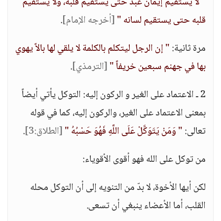
" لا يستقيم إيمان عبد حتى يستقيم قلبه، ولا يستقيم
قلبه حتى يستقيم لسانه "
[أخرجه الإمام]
.
مرة ثانية:
" إن الرجل ليتكلم بالكلمة لا يلقي لها بالاً يهوي
بها في جهنم سبعين خريفاً "
[الترمذي]
.
2 ـ الاعتماد على الغير و الركون إليه: التوكل يأتي أيضاً
بمعنى الاعتماد على الغير، والركون إليه، كما في قوله
تعالى:
" وَمَنْ يَتَوَكَّلْ عَلَى اللَّهِ فَهُوَ حَسْبُهُ "
[الطلاق:3]
.
من توكل على الله فهو أقوى الأقوياء:
لكن أيها الأخوة، لا بدّ من التنويه إلى أن التوكل محله
القلب، أما الأعضاء ينبغي أن تسعى.