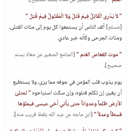
الغنم "
[لجامع الصغير عن معاذ بسند صحيح]
.
" لاَ يَدْرِى الْقَاتِلُ فِيمَ قَتَلَ وَلاَ الْمَقْتُولُ فِيمَ قُتِلَ "
[مسلم]
ألف الناس أن يستمعوا كل يوم إلى مئات القتلى،
ومئات الجرحى وكأنه خبر عادي.
" موت كقعاص الغنم "
[الجامع الصغير عن معاذ بسند
صحيح]
.
يوم يذوب قلب المؤمن في جوفه مما يرى، ولا يستطيع
أن يغير، إن تكلم قتلوه، وإن سكت استباحوه
" تمتلئ
الأرض ظلماً وعدواناً حتى يأتي أخي عيسى فيملؤها
قسطاً وعدلاً "
[ابن ماجه عن عبد الله بلفظ قريب منه]
.