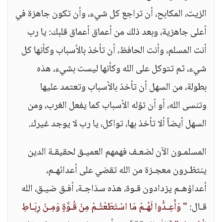
الزيت، المكابح، أن تراجع كل شيء، وأن تكون جاهزة في
أعلى جاهزية، وبعد ذلك من أعماق أعماق قلبك: يا رب
أنت المسلم، وأنت الحافظ، أن تأخذ بالأسباب وكأنها كل
شيء، ثم تتوكل على الله وكأنها ليست بشيء، هذه
بطولة، من السهل أن تأخذ بالأسباب وتعتمد عليها
وتنسى الله، أو أن تؤله الأسباب كما يفعل الغرب، ومن
السهل أيضاً ألا تأخذ بها، تواكل، يا رب لا يوجد غيرك.
المسلمـون الآن لضعـف فهمهم العميـق لحقيقـة الدين
ينتظـرون معجـزة من الله تقضي على أعدائهـم،
أعداؤهـم يزدادون قـوة، هذه سذاجـة، أفـق ضيـق، الله
قـال:
" وَأَعِـدُّوا لَهُـمْ مَا اسْتَطَعْتُـمْ مِنْ قُـوَّةٍ وَمِـنْ رِبَـاطِ