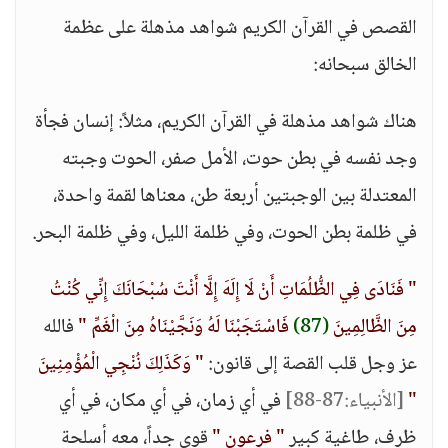
القصص في القرآن الكريم شواهد مذهلة على عظمة
الخالق سبحانه:
هناك شواهد مذهلة في القرآن الكريم، مثلاً: إنسان فجأة
وجد نفسه في بطن حوت، الأمل صفر، الحوت وجبته
المعتدلة بين الوجبتين أربعة طن، معناها لقمة واحدة،
في ظلمة بطن الحوت، وفي ظلمة الليل، وفي ظلمة البحر.
" فَنَادَى فِي الظُّلُمَاتِ أَنْ لَا إِلَهَ إِلَّا أَنْتَ سُبْحَانَكَ إِنِّي كُنْتُ
مِنَ الظَّالِمِينَ
(87)
فَاسْتَجَبْنَا لَهُ وَنَجَّيْنَاهُ مِنَ الْغَمِّ "
فالله
عز وجل قلب القصة إلى قانون:
" وَكَذَلِكَ نُنْجِي الْمُؤْمِنِينَ
"
[الأنبياء:87-88]
في أي زمان، في أي مكان، في أي
ظرف، طاغية كبير
" فرعون "
قوي جداً، معه أسلحة