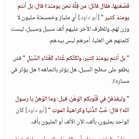
قَصْعَتِها، فقال قائل: من قِلَّة نحن يومئذ؟ قال: بل أنتم
يومئذ كثير "
[أبو داود]
أي مليار وخمسمئة مليون لا
وزن لهم، وللطرف الآخر عليهم ألف سبيل وسبيل، ليست
كلمتهم هي العليا، أمرهم ليس بيدهم.
" بل أنتم يومئذ كثير، ولكنَّكم غُثاء كَغُثَاءِ السَّيْلِ "
قش
يطفو على سطح السيل، هل يؤثر باتجاهه؟ هل يؤثر في
مساره؟.
" وليقذفنَّ في قُلُوبكم الوَهْنَ، قيل: وما الوْهنُ يا رسول
الله؟ قال: حُبُّ الدُّنيا وكراهيَةُ الموتِ "
[أبو داود]
كان
الواحد بمليون، بألف، الآن الألف أو المليون بأف.