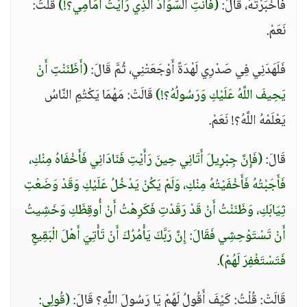
فَأَخْبَرْتُهُ، قَالَ:
(فَأَنْتِ السَّوَادُ الَّذِي رَأَيْتُ أَمَامِي؟!)
قُلْتُ:
نَعَمْ.
فَلَهَدَنِي فِي صَدْرِي لَهْدَةً أَوْجَعَتْنِي، ثُمَّ قَالَ:
(أَظَنَنْتِ أَنْ
يَحِيفَ اللَّهُ عَلَيْكِ وَرَسُولُهُ؟!)
قَالَتْ: مَهْمَا يَكْتُمِ النَّاسُ
يَعْلَمْهُ اللَّهُ؟! نَعَمْ.
قَالَ:
(فَإِنَّ جِبْرِيلَ أَتَانِي حِينَ رَأَيْتِ فَنَادَانِي فَأَخْفَاهُ مِنْكِ،
فَأَجَبْتُهُ فَأَخْفَيْتُهُ مِنْكِ، وَلَمْ يَكُنْ يَدْخُلُ عَلَيْكِ وَقَدْ وَضَعْتِ
ثِيَابَكِ، وَظَنَنْتُ أَنْ قَدْ رَقَدْتِ فَكَرِهْتُ أَنْ أُوقِظَكِ وَخَشِيتُ
أَنْ تَسْتَوْحِشِي فَقَالَ: إِنَّ رَبَّكَ يَأْمُرُكَ أَنْ تَأْتِيَ أَهْلَ الْبَقِيعِ
فَتَسْتَغْفِرَ لَهُمْ)
.
قَالَتْ: قُلْتُ: كَيْفَ أَقُولُ لَهُمْ يَا رَسُولَ اللَّهِ؟ قَالَ:
(قُولِي: