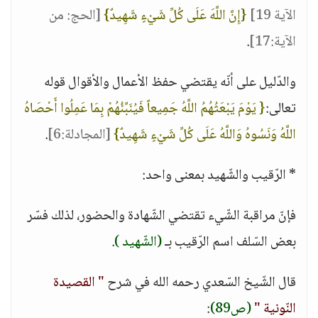
الآية 19]
{إِنَّ اللَّهَ عَلَى كُلِّ شَيْءٍ شَهِيدٌ}
[الحج: من
الآية:17]
.
والدّليل على أنّه يقتضي حفظ الأعمال والأقوال قوله
تعالى:
{ يَوْمَ يَبْعَثُهُمُ اللَّهُ جَمِيعاً فَيُنَبِّئُهُمْ بِمَا عَمِلُوا أَحْصَاهُ
اللَّهُ وَنَسُوهُ وَاللَّهُ عَلَى كُلِّ شَيْءٍ شَهِيدٌ}
[المجادلة:6]
.
* الرّقيب والشّهيد بمعنى واحد:
فإنّ مراقبة الشّيء تقتضي الشّهادة والحضور، لذلك فسّر
بعض السّلف اسم الرّقيب بـ
(الشّهيد )
.
قال الشّيخ السّعدي رحمه الله في شرح
" القصيدة
النّونية "
(ص89)
: