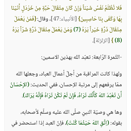
فَلا تُظْلَمُ نَفْسٌ شَيْئاً وَإِنْ كَانَ مِثْقَالَ حَبَّةٍ مِنْ خَرْدَلٍ أَتَيْنَا
بِهَا وَكَفَى بِنَا حَاسِبِينَ}
[الأنبياء:47]
، وقال:
{فَمَنْ يَعْمَلْ
مِثْقَالَ ذَرَّةٍ خَيْراً يَرَهُ
(7)
وَمَنْ يَعْمَلْ مِثْقَالَ ذَرَّةٍ شَرّاً يَرَهُ
(8)
}
[الزلزلة]
.
-الثّمرة الرّابعة: تعبّد الله بهذين الاسمين:
ولهذا كانت المراقبة من أجلّ أعمال العباد، وجعلها الله
ممّا يرفعهم إلى مرتبة الإحسان، ففي الحديث:
(الإِحْسَانُ
أَنْ تَعْبُدَ اللهَ كَأَنَّكَ تَرَاهُ، فَإِنْ لَمْ تَكُنْ تَرَاهُ فَإِنَّهُ يَرَاكَ)
.
وها هي وصيّة النبيّ صلّى الله عليه وسلّم لأصحابه،
بقوله:
(اِتَّقِ اللهَ حَيْثُمَا كُنْتَ)
، فإنّ العبد إذا استحضر في