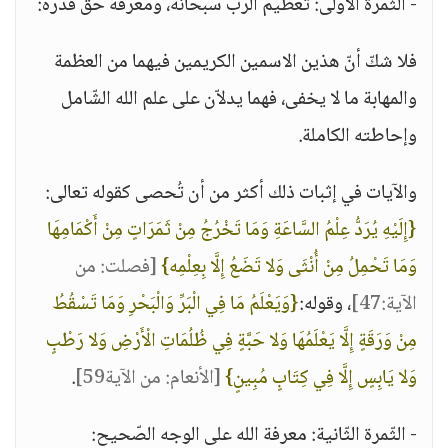
- الثّمرة الأولى: تعظيم الربّ سبحانه، ومعرفة حقّ قدره:
فلا شكّ أنّ هذين الاسمين الكريمين فيهما من العظمة
والمهابة ما لا يخفى، فهما يدلاّن على علم الله الشّامل
وإحاطته الكاملة.
والآيات في إثبات ذلك أكثر من أن تُحصى كقوله تعالى:
{إِلَيْهِ يُرَدُّ عِلْمُ السَّاعَةِ وَمَا تَخْرُجُ مِنْ ثَمَرَاتٍ مِنْ أَكْمَامِهَا
وَمَا تَحْمِلُ مِنْ أُنْثَى وَلا تَضَعُ إِلَّا بِعِلْمِه}
[فصلت: من
الآية:47]
، وقوله:
{وَيَعْلَمُ مَا فِي الْبَرِّ وَالْبَحْرِ وَمَا تَسْقُطُ
مِنْ وَرَقَةٍ إِلَّا يَعْلَمُهَا وَلا حَبَّةٍ فِي ظُلُمَاتِ الْأَرْضِ وَلا رَطْبٍ
وَلا يَابِسٍ إِلَّا فِي كِتَابٍ مُبِينٍ}
[الأنعام: من الآية59]
.
- الثّمرة الثّانية: معرفة الله على الوجه الصّحيح: