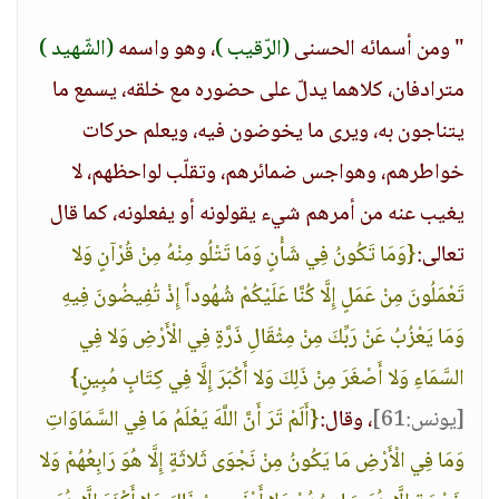
" ومن أسمائه الحسنى
(الرّقيب )
، وهو واسمه
(الشّهيد )
مترادفان، كلاهما يدلّ على حضوره مع خلقه، يسمع ما
يتناجون به، ويرى ما يخوضون فيه، ويعلم حركات
خواطرهم، وهواجس ضمائرهم، وتقلّب لواحظهم، لا
يغيب عنه من أمرهم شيء يقولونه أو يفعلونه، كما قال
تعالى:
{وَمَا تَكُونُ فِي شَأْنٍ وَمَا تَتْلُو مِنْهُ مِنْ قُرْآنٍ وَلا
تَعْمَلُونَ مِنْ عَمَلٍ إِلَّا كُنَّا عَلَيْكُمْ شُهُوداً إِذْ تُفِيضُونَ فِيهِ
وَمَا يَعْزُبُ عَنْ رَبِّكَ مِنْ مِثْقَالِ ذَرَّةٍ فِي الْأَرْضِ وَلا فِي
السَّمَاءِ وَلا أَصْغَرَ مِنْ ذَلِكَ وَلا أَكْبَرَ إِلَّا فِي كِتَابٍ مُبِينٍ}
[يونس:61]
، وقال:
{أَلَمْ تَرَ أَنَّ اللَّهَ يَعْلَمُ مَا فِي السَّمَاوَاتِ
وَمَا فِي الْأَرْضِ مَا يَكُونُ مِنْ نَجْوَى ثَلاثَةٍ إِلَّا هُوَ رَابِعُهُمْ وَلا