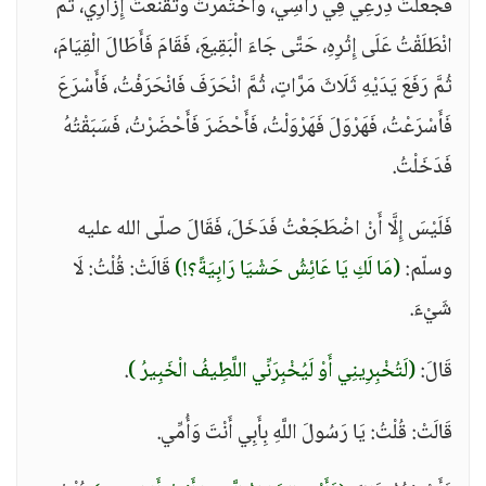
فَجَعَلْتُ دِرْعِي فِي رَأْسِي، وَاخْتَمَرْتُ وَتَقَنَّعْتُ إِزَارِي، ثُمَّ
انْطَلَقْتُ عَلَى إِثْرِهِ، حَتَّى جَاءَ الْبَقِيعَ، فَقَامَ فَأَطَالَ الْقِيَامَ،
ثُمَّ رَفَعَ يَدَيْهِ ثَلَاثَ مَرَّاتٍ، ثُمَّ انْحَرَفَ فَانْحَرَفْتُ، فَأَسْرَعَ
فَأَسْرَعْتُ، فَهَرْوَلَ فَهَرْوَلْتُ، فَأَحْضَرَ فَأَحْضَرْتُ، فَسَبَقْتُهُ
فَدَخَلْتُ.
فَلَيْسَ إِلَّا أَنْ اضْطَجَعْتُ فَدَخَلَ، فَقَالَ صلّى الله عليه
وسلّم:
(مَا لَكِ يَا عَائِشُ حَشْيَا رَابِيَةً؟!)
قَالَتْ: قُلْتُ: لَا
شَيْءَ.
قَالَ:
(لَتُخْبِرِينِي أَوْ لَيُخْبِرَنِّي اللَّطِيفُ الْخَبِيرُ )
.
قَالَتْ: قُلْتُ: يَا رَسُولَ اللَّهِ بِأَبِي أَنْتَ وَأُمِّي.