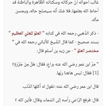
غالب أحواله أنّ حركاته وسكناته الظّاهرة والباطنة قد
أحاط الله بعلمها، فلا شكّ أنّه سيصلح حاله، ويحسن
مآله.
- ذكر الذّهبي رحمه الله في كتابه
" العلوّ للعليّ العظيم "
بسند صحيح - كما قال الشّيخ الألباني رحمه الله في
"
مختصر العلوّ "
- عن زيد بن أسلم قال:
" مرّ ابن عمر رضي الله عنه براعٍ، فقال: هَلْ مِنْ جَزْرَةٍ؟
[1]
فقال: ليس هاهنا ربّها.
قال ابن عمر رضي الله عنه: تقول له أكلها الذّئب.
قال: فرفع الرّاعي رأسه إلى السّماء، وقال: فأين الله ؟