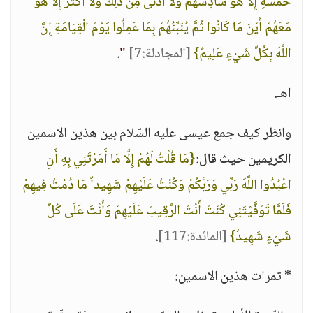
خَمْسَةٍ إِلَّا هُوَ سَادِسُهُمْ وَلا أَدْنَى مِنْ ذَلِكَ وَلا أَكْثَرَ إِلَّا هُوَ
مَعَهُمْ أَيْنَ مَا كَانُوا ثُمَّ يُنَبِّئُهُمْ بِمَا عَمِلُوا يَوْمَ الْقِيَامَةِ إِنَّ
اللَّهَ بِكُلِّ شَيْءٍ عَلِيمٌ}
[المجادلة:7]
"
.
اهـ.
وانظر كيف جمع عيسى عليه السّلام بين هذين الاسمين
الكريمين حيث قال:
{مَا قُلْتُ لَهُمْ إِلَّا مَا أَمَرْتَنِي بِهِ أَنِ
اعْبُدُوا اللَّهَ رَبِّي وَرَبَّكُمْ وَكُنْتُ عَلَيْهِمْ شَهِيداً مَا دُمْتُ فِيهِمْ
فَلَمَّا تَوَفَّيْتَنِي كُنْتَ أَنْتَ الرَّقِيبَ عَلَيْهِمْ وَأَنْتَ عَلَى كُلِّ
شَيْءٍ شَهِيدٌ}
[المائدة:117]
.
* ثمرات هذين الاسمين: