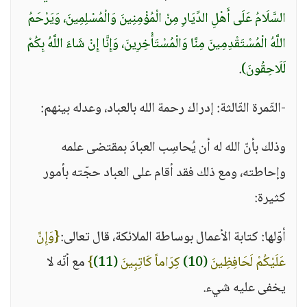
السَّلَامُ عَلَى أَهْلِ الدِّيَارِ مِنْ الْمُؤْمِنِينَ وَالْمُسْلِمِينَ، وَيَرْحَمُ
اللَّهُ الْمُسْتَقْدِمِينَ مِنَّا وَالْمُسْتَأْخِرِينَ، وَإِنَّا إِنْ شَاءَ اللَّهُ بِكُمْ
لَلَاحِقُونَ)
.
-الثّمرة الثّالثة: إدراك رحمة الله بالعباد، وعدله بينهم:
وذلك بأنّ الله له أن يُحاسِب العبادَ بمقتضى علمه
وإحاطته، ومع ذلك فقد أقام على العباد حجّته بأمور
كثيرة:
أوّلها: كتابة الأعمال بوساطة الملائكة، قال تعالى:
{وَإِنَّ
عَلَيْكُمْ لَحَافِظِينَ
(10)
كِرَاماً كَاتِبِينَ
(11)
}
مع أنّه لا
يخفى عليه شيء.