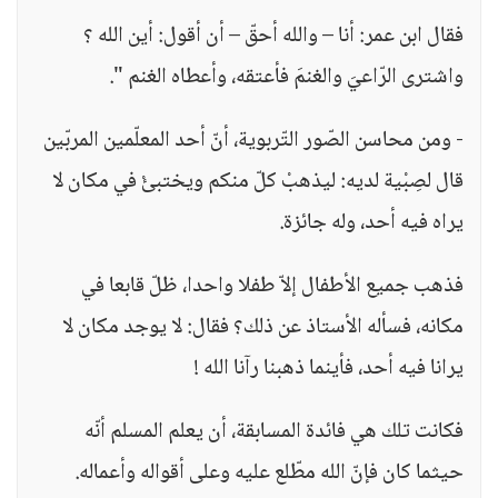
فقال ابن عمر: أنا – والله أحقّ – أن أقول: أين الله ؟
واشترى الرّاعيَ والغنمَ فأعتقه، وأعطاه الغنم ".
- ومن محاسن الصّور التّربوية، أنّ أحد المعلّمين المربّين
قال لصِبْية لديه: ليذهبْ كلّ منكم ويختبئْ في مكان لا
يراه فيه أحد، وله جائزة.
فذهب جميع الأطفال إلاّ طفلا واحدا، ظلّ قابعا في
مكانه، فسأله الأستاذ عن ذلك؟ فقال: لا يوجد مكان لا
يرانا فيه أحد، فأينما ذهبنا رآنا الله !
فكانت تلك هي فائدة المسابقة، أن يعلم المسلم أنّه
حيثما كان فإنّ الله مطّلع عليه وعلى أقواله وأعماله.