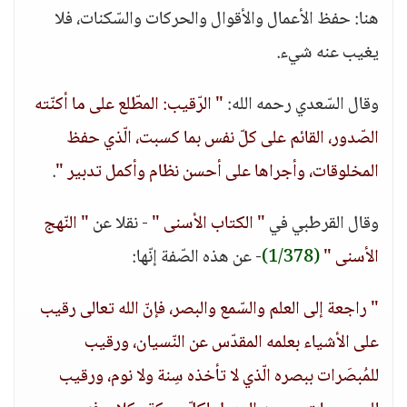
هنا: حفظ الأعمال والأقوال والحركات والسّكنات، فلا
يغيب عنه شيء.
وقال السّعدي رحمه الله:
" الرّقيب: المطّلع على ما أكنّته
الصّدور، القائم على كلّ نفس بما كسبت، الّذي حفظ
المخلوقات، وأجراها على أحسن نظام وأكمل تدبير "
.
وقال القرطبي في
" الكتاب الأسنى "
- نقلا عن
" النّهج
الأسنى "
(1/378)
- عن هذه الصّفة إنّها:
" راجعة إلى العلم والسّمع والبصر، فإنّ الله تعالى رقيب
على الأشياء بعلمه المقدّس عن النّسيان، ورقيب
للمُبصَرات ببصره الّذي لا تأخذه سِنة ولا نوم، ورقيب