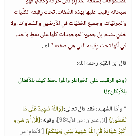
للمسموعات بسمعه المدرِكِ لكلّ حركة وكلام، فهو
سبحانه رقيب عليها بهذه الصّفات، تحت رِقبته الكلّيات
والجزئيّات، وجميع الخفيّات في الأرضين والسّماوات، ولا
خفيّ عنده، بل جميع الموجودات كلّها على نمطٍ واحد،
في أنّها تحت رِقبته التي هي صفته "
اهـ.
قال ابن القيّم رحمه الله:
(وهو الرّقيب على الخواطر واللّوا ـحظ كيف بالأفعال
بالأركان؟!)
* وأمّا الشّهيد: فقد قال تعالى:
{وَاللَّهُ شَهِيدٌ عَلَى مَا
تَعْمَلُونَ}
[آل عمران: من الآية98]
، وقوله:
{قُلْ أَيُّ شَيْءٍ
أَكْبَرُ شَهَادَةً قُلِ اللَّهُ شَهِيدٌ بَيْنِي وَبَيْنَكُمْ}
[الأنعام: من