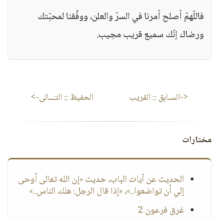
فاللّهمّ أصلح أمرنا في السرّ والعلن، ووفِّقنا لمحبّتك
ورضاك إنّك سميع قريب مجيب.
<-السـابق ::
القريب
الحفيظ
:: التـــالى->
مختارات
الحديث عن آيات الباب، حديث «إن الله تعالى أوحى
إلي أن تواضعوا..»، «إذا قال الرجل: هلك الناس..»
غرق فرعون 2