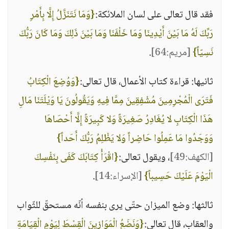
فقد قال تعالى على لسان الملائكة:
{وَمَا نَتَنَزَّلُ إِلَّا بِأَمْرِ
رَبِّكَ لَهُ مَا بَيْنَ أَيْدِينَا وَمَا خَلْفَنَا وَمَا بَيْنَ ذَلِكَ وَمَا كَانَ رَبُّكَ
نَسِيّاً}
[مريم:64]
.
ثانيها: قراءة كتاب الأعمال، قال تعالى:
{وَوُضِعَ الْكِتَابُ
فَتَرَى الْمُجْرِمِينَ مُشْفِقِينَ مِمَّا فِيهِ وَيَقُولُونَ يَا وَيْلَتَنَا مَالِ
هَذَا الْكِتَابِ لا يُغَادِرُ صَغِيرَةً وَلا كَبِيرَةً إِلَّا أَحْصَاهَا
وَوَجَدُوا مَا عَمِلُوا حَاضِراً وَلا يَظْلِمُ رَبُّكَ أَحَداً}
[الكهف:49]
، ويقول تعالى:
{اقْرَأْ كِتَابَكَ كَفَى بِنَفْسِكَ
الْيَوْمَ عَلَيْكَ حَسِيباً}
[الإسراء:14]
.
ثالثها: وضع الميزان حتّى يرى بنفسه أنّه مستحقّ للثّواب
والعقاب، قال تعالى:
{وَنَضَعُ الْمَوَازِينَ الْقِسْطَ لِيَوْمِ الْقِيَامَةِ