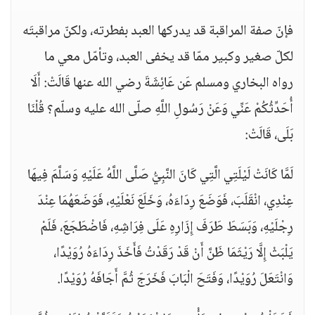
فإنّ صفة المراقبة قد يدركها العبد بفطرته، ولكنّ مراقبتَه
لكلّ صغير وكبير ممّا قد يخفى العبد، وتأمّل معي ما
رواه البخاري ومسلم عَن عَائِشَةَ رضي الله عنها قَالَتْ: أَلَا
أُحَدِّثُكُمْ عَنِّي وَعَنْ رَسُولِ اللَّهِ صلّى الله عليه وسلّم؟ قُلْنَا
بَلَى، قَالَتْ:
لَمَّا كَانَتْ لَيْلَتِي الَّتِي كَانَ النَّبِيُّ صَلَّى اللَّهُ عَلَيْهِ وَسَلَّمَ فِيهَا
عِنْدِي، انْقَلَبَ، فَوَضَعَ رِدَاءَهُ، وَخَلَعَ نَعْلَيْهِ، فَوَضَعَهُمَا عِنْدَ
رِجْلَيْهِ، وَبَسَطَ طَرَفَ إِزَارِهِ عَلَى فِرَاشِهِ، فَاضْطَجَعَ، فَلَمْ
يَلْبَثْ إِلَّا رَيْثَمَا ظَنَّ أَنْ قَدْ رَقَدْتُ فَأَخَذَ رِدَاءَهُ رُوَيْدًا،
وَانْتَعَلَ رُوَيْدًا، وَفَتَحَ الْبَابَ فَخَرَجَ ثُمَّ أَجَافَهُ رُوَيْدًا.