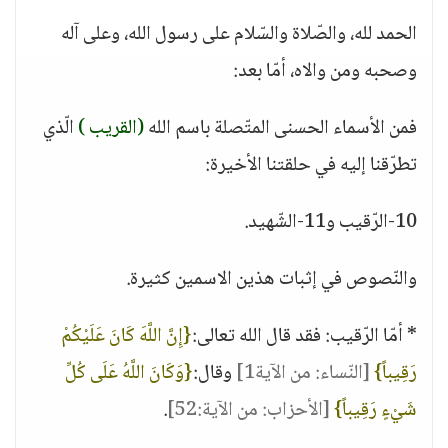
الحمد لله، والصّلاة والسّلام على رسول الله، وعلى آله
وصحبه ومن والاه، أمّا بعد:
فمن الأسماء الحسنى المتّصلة باسم الله
(القريب )
الّذي
تطرّقنا إليه في حلقتنا الأخيرة:
10-الرّقيب و11-الشّهيد.
والنّصوص في إثبات هذين الاسمين كثيرة.
* أمّا الرّقيب: فقد قال الله تعالى:
{إِنَّ اللَّهَ كَانَ عَلَيْكُمْ
رَقِيباً}
[النّساء: من الآية1]
وقال:
{وَكَانَ اللَّهُ عَلَى كُلِّ
شَيْءٍ رَقِيباً}
[الأحزاب: من الآية:52]
.