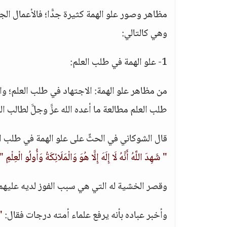
مظاهر وصور علو الهمة كثيرة جدًّا؛ فالأعمال ال
وهي كالتالي:
1- علو الهمة في طلب العلم:
من مظاهر علو الهمة: الاجتهاد في طلب العلم؛ و
طلب العلم مطالعة ما أعده الله عزَّ وجلَّ لطالب الع
قال الشوكاني في الحثِّ على علو الهمة في طلب الع
" شَهِدَ اللَّهُ أَنَّهُ لَا إِلَهَ إِلَّا هُوَ وَالْمَلَائِكَةُ وَأُولُو الْعِلْمِ "
وقصر الخشية له التي هي سبب الفوز لديه عليهم
وأخبر عباده بأنه يرفع علماء أمته درجات فقال:
" 