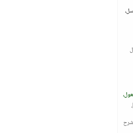
سل،
ل
عول،
.
شرح