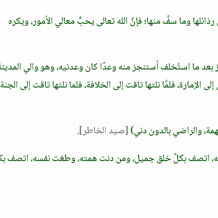
ذائلها وما سفَّ منها؛ فإنَّ الله تعالى يحبُّ معالي الأمور، ويكره
 بعد ما استُخلف أستنجز منه وعدًا كان وعدنيه، وهو والي المدينة
إلى الإمارة، فلمَّا نلتها تاقت إلى الخلافة، فلما نلتها تاقت إلى الجنة
لهمة، والراضي بالدون دني)
[صيد الخاطر]
.
 اتصف بكلِّ خلق جميل، ومن دنت همته، وطغت نفسه، اتصف بكلّ