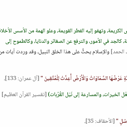
 الكريمة، وتهفو إليه الفطر القويمة، وعلو الهمة من الأسس الأخلا
 كالجد في الأمور، والترفع عن الصغائر والدنايا، وكالطموح إلى
 الحمد]
والإسلام يحثُّ على هذا الخلق النبيل، وقد وردت آيات من
َةٍ عَرْضُهَا السَّمَاوَاتُ وَالْأَرْضُ أُعِدَّتْ لِلْمُتَّقِينَ "
[آل عمران: 133]
.
ْل الخيرات، والمسارعة إلى نَيْل القُرُبات)
[تقسير القرآن العظيم]
و
ُّسُلِ "
[الأحقاف: 35]
.