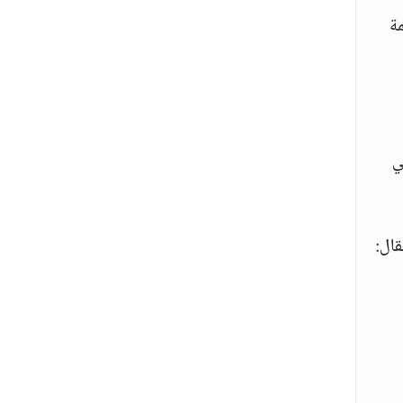
مة
ي
قال: