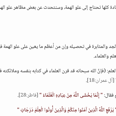
جادة كلها تحتاج إلى علو الهمة، وسنتحدث عن بعض مظاهر علو اله
الجد والمثابرة في تحصيله وإن من أعظم ما يعين على علو الهمة ف
لم والعلماء.
لم: (فإنَّ الله سبحانه قد قرن العلماء في كتابه بنفسه وملائكته ف
[آل عمران:18]
.
 فقال:
" إِنَّمَا يَخْشَى اللَّهَ مِنْ عِبَادِهِ الْعُلَمَاءُ "
[فاطر:28]
.
يَرْفَعِ اللَّهُ الَّذِينَ آمَنُوا مِنْكُمْ وَالَّذِينَ أُوتُوا الْعِلْمَ دَرَجَاتٍ "