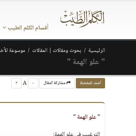
أقسام الكلم الطيب
الرئيسية
بحوث ومقالات | المقالات
موسوعة الأخل
" علو الهمة "
A
أضف للمفضلة
مشاركة المقال
-
+
" علو الهمة "
الترغيب في علو الهمة: