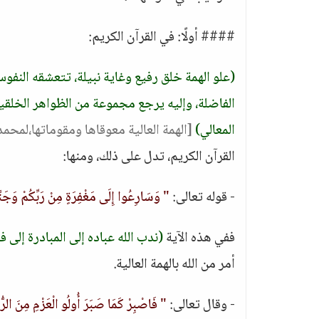
#### أولًا: في القرآن الكريم:
(علو الهمة خلق رفيع وغاية نبيلة، تتعشقه النفوس
الفاضلة، وإليه يرجع مجموعة من الظواهر الخلقية،
المعالي)
[الهمة العالية معوقاها ومقوماتها،لمحمد
القرآن الكريم، تدل على ذلك، ومنها:
- قوله تعالى:
" وَسَارِعُوا إِلَى مَغْفِرَةٍ مِنْ رَبِّكُمْ وَجَنّ
ففي هذه الآية
(ندب الله عباده إلى المبادرة إلى فع
أمر من الله بالهمة العالية.
- وقال تعالى:
" فَاصْبِرْ كَمَا صَبَرَ أُولُو الْعَزْمِ مِنَ الر