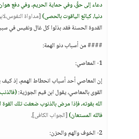
دعاء إلى حقٍّ، وفي حماية الحريم، وفي دفع هو
دنيا، كبائع الياقوت بالحصى)
[مداواة النفوس،لاب
القدوة الحسنة فقد بذلوا كل غال ونفيس في سبيل 
#### من أسباب دنو الهمة:
1- المعاصي:
إن المعاصي أحد أسباب انحطاط الهمم، إذ كيف ين
القوى بالمعاصي، يقول ابن قيم الجوزية:
(فالذنب 
الله بقوته، فإذا مرض بالذنوب ضعفت تلك القوة الت
فالله المستعان)
[الجواب الكافى]
.
2- الخوف والهم والحزن: