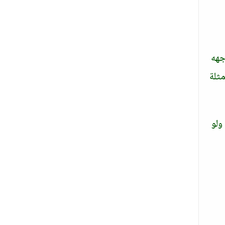
جهه
مثلة
ولو