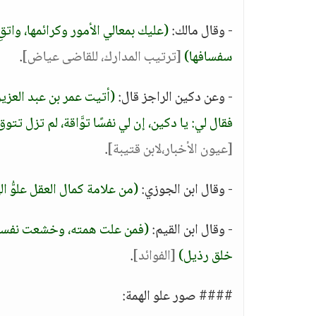
- وقال مالك:
(عليك بمعالي الأمور وكرائمها، واتقِ ر
سفسافها)
[ترتيب المدارك، للقاضى عياض]
.
- وعن دكين الراجز قال:
(أتيت عمر بن عبد العزيز
فقال لي: يا دكين، إن لي نفسًا توَّاقة، لم تزل تتوق 
[عيون الأخبار،لابن قتيبة]
.
- وقال ابن الجوزي:
(من علامة كمال العقل علوُّ ا
- وقال ابن القيم:
(فمن علت همته، وخشعت نفسه،
خلق رذيل)
[الفوائد]
.
#### صور علو الهمة: