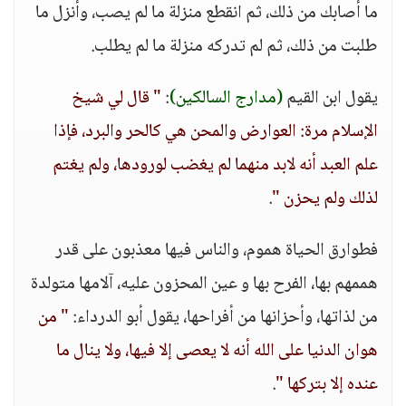
ما أصابك من ذلك، ثم انقطع منزلة ما لم يصب، وأنزل ما
طلبت من ذلك، ثم لم تدركه منزلة ما لم يطلب.
يقول ابن القيم
(مدارج السالكين)
:
" قال لي شيخ
الإسلام مرة: العوارض والمحن هي كالحر والبرد، فإذا
علم العبد أنه لابد منهما لم يغضب لورودها، ولم يغتم
لذلك ولم يحزن "
.
فطوارق الحياة هموم، والناس فيها معذبون على قدر
هممهم بها، الفرح بها و عين المحزون عليه، آلامها متولدة
من لذاتها، وأحزانها من أفراحها، يقول أبو الدرداء:
" من
هوان الدنيا على الله أنه لا يعصى إلا فيها، ولا ينال ما
عنده إلا بتركها "
.