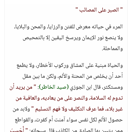
" الصبر على المصائب "
المرء في حياته معرض للفتن والرزايا، والمحن والبلايا،
ولا ينصع نور الإيمان ويرسخ اليقين إلا بالتمحيص
والمماحلة.
والحياة مبنية على المشاق وركوب الأخطار، ولا يطمع
أحد أن يخلص من المحنة والألم، ولكن ما بين مقل
ومستكثر، قال ابن الجوزي
(صيد الخاطر)
:
" من يريد أن
تدوم له السلامة، والنصر على من يعاديه، والعافية من
غير بلاء، فما عرف التكليف ولا فهم التسليم "
ولابد من
حصول الألم لكل نفس سواء آمنت أم كفرت، والقواطع
ممن يتبين بها الصادق من الكاذب قال سبحانه:
" أَحَسِبَ