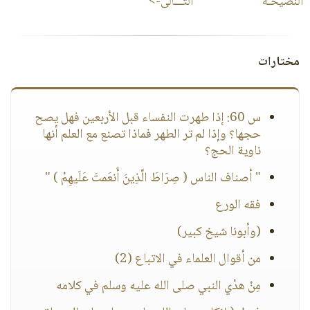
النصيحـة "
التـــالى->
مختارات
س 60: إذا طهرت النفساء قبل الأربعين فهل يصح
حجها؟ وإذا لم تر الطهر فماذا تصنع مع العلم أنها
ناوية الحج؟
" أصناف الناس ( صِرَاطَ الَّذِينَ أَنعَمتَ عَلَيهِمْ ) "
فقه الورع
(وأبونا شيخ كبير)
من أقوال العلماء في الاتباع (2)
مِنْ هدْي النبي صلى الله عليه وسلم في كلامه