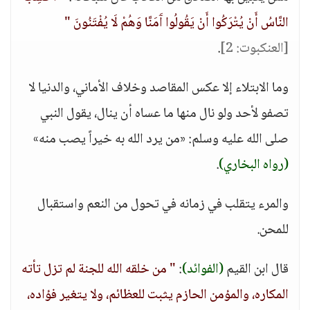
النَّاسُ أَنْ يُتْرَكُوا أَنْ يَقُولُوا آَمَنَّا وَهُمْ لَا يُفْتَنُونَ "
[العنكبوت: 2]
.
وما الابتلاء إلا عكس المقاصد وخلاف الأماني، والدنيا لا
تصفو لأحد ولو نال منها ما عساه أن ينال، يقول النبي
صلى الله عليه وسلم: «من يرد الله به خيراً يصب منه»
(رواه البخاري)
.
والمرء يتقلب في زمانه في تحول من النعم واستقبال
للمحن.
قال ابن القيم
(الفوائد)
:
" من خلقه الله للجنة لم تزل تأته
المكاره، والمؤمن الحازم يثبت للعظائم، ولا يتغير فؤاده،