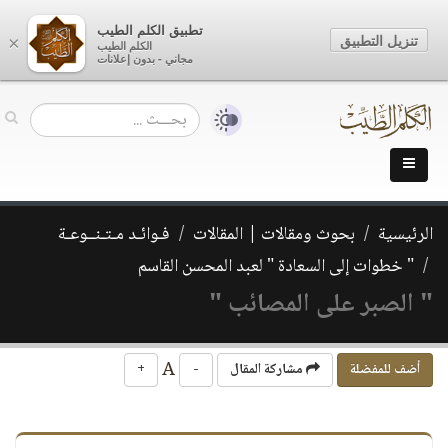
تطبيق الكلم الطيب
تنزيل التطبيق
×
الكلم الطيب
مجاني - بدون إعلانات
الرئيسية
بحوث ومقالات | المقالات
فـوائـد مـتـنــوعـة
" خطوات إلى السعادة " لعبد المحسن القاسم
" الصبر على المصائب "
A
أضف للمفضلة
مشاركة المقال
-
+