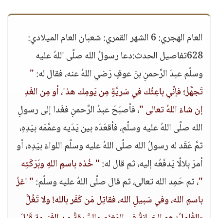
العام الهجري: 6 الشهر القمري: شعبان العام الميلادي:
628تفاصيل الحدث:دعا رسولُ الله صلَّى اللهُ عليه
وسلَّم عبدَ الرَّحمنِ بنَ عوفٍ رَضي اللهُ عنه، فقال له:
"
تَجهَّزْ؛ فإنِّي باعِثُك في سَريَّةٍ مِن يَومِك هذا، أو مِن الغَدِ
إن شاءَ اللهُ تعالى "
، فأصبَحَ عبدُ الرَّحمنِ فغَدا إلى رسولِ
الله صلَّى اللهُ عليه وسلَّم، فأقعَدَه بين يَدَيه وعمَّمَه بيَدِهِ،
ثمَّ عَقَد له رسولُ الله صلَّى اللهُ عليه وسلَّم اللواءَ بيَدِه، أو
أمرَ بلالًا يَدفَعُه إليه، ثم قال له:
" خُذه باسمِ اللهِ وبَرَكَتِه
"
، ثم حَمِد الله تعالى، ثم قال صلَّى اللهُ عليه وسلَّم:
" اغزُ
باسمِ الله، وفي سَبيلِ الله، فقاتِل مَن كَفَر بالله! ولا تَغُلَّ