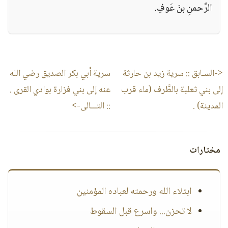
الرَّحمنِ بنَ عَوفٍ.
<-السـابق ::
سرية زيد بن حارثة
سرية أبي بكر الصديق رضي الله
إلى بني ثعلبة بالطَّرف (ماء قرب
عنه إلى بني فزارة بوادي القرى .
المدينة) .
:: التـــالى->
مختارات
ابتلاء الله ورحمته لعباده المؤمنين
لا تحزن... واسرع قبل السقوط