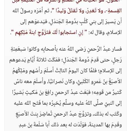
-الغُلولُ: هو الخيانةُ في المَغنَمِ والسَّرِقةُ من الغَنيمةِ قَبْلَ
القِسمةِ-، ولا تَغدِرْ، ولا تَقتُلْ وَليدًا "
، ثم أمَرَه رسولُ الله
أن يَسيرَ إلى بني كَلْبٍ بدُومةِ الجَندَلِ، فيَدعوَهم إلى
الإسلامِ، وقال له:
" إنِ استَجابوا لَكَ فتَزَوَّجِ ابنةَ مَلِكِهِم "
.
فسار عبدُ الرَّحمنِ رَضي اللهُ عنه بأصحابِه وكانوا سَبعَمِئةِ
رَجلٍ، حتى قَدِمَ دُومةَ الجَندَلِ؛ فمَكَث ثلاثةَ أيَّامٍ يَدعوهم
إلى الإسلامِ؛ فلمَّا كان اليومُ الثالِثُ أسلَمَ رأسُهم ومَلِكُهمُ
الأصبَغُ بنُ عَمرٍو الكَلبيُّ، وكان نَصرانيًّا، وأسلَمَ معه ناسٌ
كَثيرٌ من قَومِه؛ فبَعَث عبدُ الرحمنِ رافِعَ بنَ مَكيثٍ بَشيرًا
إلى النبيِّ صلَّى اللهُ عليه وسلَّم يُخبِرُه بما فَتَح الله عليه
وكَتَب له بذلك، وتزوَّجَ عبدُ الرحمنِ تُماضِرَ بِنتَ الأصبَغِ
وقَدِمَ بها المدينةَ، فوَلَدَت له بعد ذلك أبا سَلَمةَ بنَ عبدِ