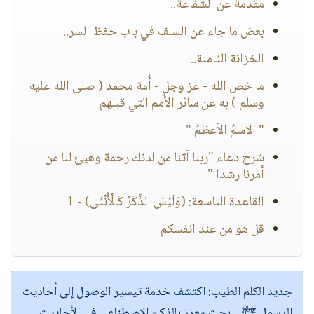
مقدمة عن الشفاعة..
بعض ما جاء عن السلف في باب حفظ السر..
الخزانة الثامنة..
ما خص الله - عز وجل - أُمة محمد ( صلى الله عليه
وسلم ) به عن سائر الأُمم التي قبلهم
" الاسمُ الأعظمُ "
شرح دعاء "ربنا آتنا من لدنك رحمة وهيئ لنا من
أمرنا رشدا "
القاعدة التاسعة: (وَلَيْسَ الذَّكَرُ كَالْأُنْثَى) - 1
قل هو من عند انفسكم
جديد الكلم الطيب:
اكتشف خدمة
تيسير الوصول إلى أحاديث
الرسول ﷺ
- بحث معزز بالذكاء الاصطناعي في الأحاديث