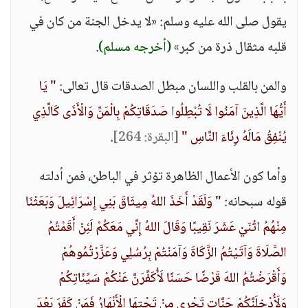
يقول صلى الله عليه وسلم: «لا يدخل الجنة من كان في
قلبه مثقال ذرة من كبر»
(أخرجه مسلم)
.
والمن بالقلب واللسان مبطل الصدقات قال تعالى:
" يَا
أَيُّهَا الَّذِينَ آمَنُوا لَا تُبْطِلُوا صَدَقَاتِكُمْ بِالْمَنِّ وَالْأَذَى كَالَّذِي
يُنْفِقُ مَالَهُ رِئَاءَ النَّاسِ "
[البقرة: 264]
.
وأما كون الأعمال الظاهرة تؤثر في الباطن، فمن أدلته
قوله سبحانه:
" وَلَقَدْ أَخَذَ اللهُ مِيثَاقَ بَنِي إِسْرَائِيلَ وَبَعَثْنَا
مِنْهُمُ اثْنَيْ عَشَرَ نَقِيبًا وَقَالَ اللهُ إِنِّي مَعَكُمْ لَئِنْ أَقَمْتُمُ
الصَّلَاةَ وَآتَيْتُمُ الزَّكَاةَ وَآمَنْتُمْ بِرُسُلِي وَعَزَّرْتُمُوهُمْ
وَأَقْرَضْتُمُ اللهَ قَرْضًا حَسَنًا لَأُكَفِّرَنَّ عَنْكُمْ سَيِّئَاتِكُمْ
وَلَأُدْخِلَنَّكُمْ جَنَّاتٍ تَجْرِي مِنْ تَحْتِهَا الْأَنْهَارُ فَمَنْ كَفَرَ بَعْدَ