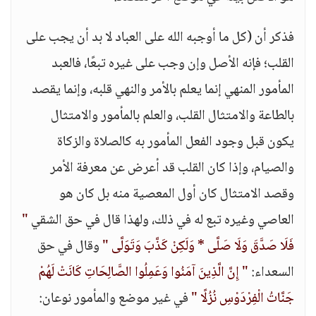
فذكر أن (كل ما أوجبه الله على العباد لا بد أن يجب على
القلب؛ فإنه الأصل وإن وجب على غيره تبعًا، فالعبد
المأمور المنهي إنما يعلم بالأمر والنهي قلبه، وإنما يقصد
بالطاعة والامتثال القلب، والعلم بالمأمور والامتثال
يكون قبل وجود الفعل المأمور به كالصلاة والزكاة
والصيام، وإذا كان القلب قد أعرض عن معرفة الأمر
وقصد الامتثال كان أول المعصية منه بل كان هو
العاصي وغيره تبع له في ذلك، ولهذا قال في حق الشقي
"
فَلَا صَدَّقَ وَلَا صَلَّى * وَلَكِنْ كَذَّبَ وَتَوَلَّى "
وقال في حق
السعداء:
" إِنَّ الَّذِينَ آمَنُوا وَعَمِلُوا الصَّالِحَاتِ كَانَتْ لَهُمْ
جَنَّاتُ الْفِرْدَوْسِ نُزُلًا "
في غير موضع والمأمور نوعان: