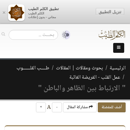
تطبيق الكلم الطيب
تنزيل التطبيق
×
الكلم الطيب
مجاني - بدون إعلانات
الرئيسية
بحوث ومقالات | المقالات
طــــب القلــــــوب
عمل القلب - الفريضة الغائبة
" الارتباط بين الظاهر والباطن "
A
أضف للمفضلة
مشاركة المقال
-
+