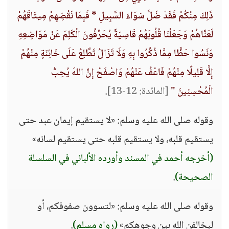
ذَلِكَ مِنْكُمْ فَقَدْ ضَلَّ سَوَاءَ السَّبِيلِ * فَبِمَا نَقْضِهِمْ مِيثَاقَهُمْ
لَعَنَّاهُمْ وَجَعَلْنَا قُلُوبَهُمْ قَاسِيَةً يُحَرِّفُونَ الْكَلِمَ عَنْ مَوَاضِعِهِ
وَنَسُوا حَظًّا مِمَّا ذُكِّرُوا بِهِ وَلَا تَزَالُ تَطَّلِعُ عَلَى خَائِنَةٍ مِنْهُمْ
إِلَّا قَلِيلًا مِنْهُمْ فَاعْفُ عَنْهُمْ وَاصْفَحْ إِنَّ اللهَ يُحِبُّ
الْمُحْسِنِينَ "
[المائدة: 12-13]
.
وقوله صلى الله عليه وسلم: «لا يستقيم إيمان عبد حتى
يستقيم قلبه، ولا يستقيم قلبه حتى يستقيم لسانه»
(أخرجه أحمد في المسند وأورده الألباني في السلسلة
الصحيحة)
.
وقوله صلى الله عليه وسلم: «لتسوون صفوفكم، أو
ليخالفن الله بين وجوهكم»
(رواه مسلم)
.