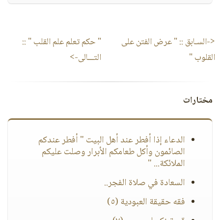
<-السـابق ::
" عرض الفتن على
" حكم تعلم علم القلب "
::
القلوب "
التـــالى->
مختارات
الدعاء إذا أفطر عند أهل البيت " أفطر عندكم
الصائمون وأكل طعامكم الأبرار وصلت عليكم
الملائكة... "
السعادة في صلاة الفجر..
فقه حقيقة العبودية (٥)