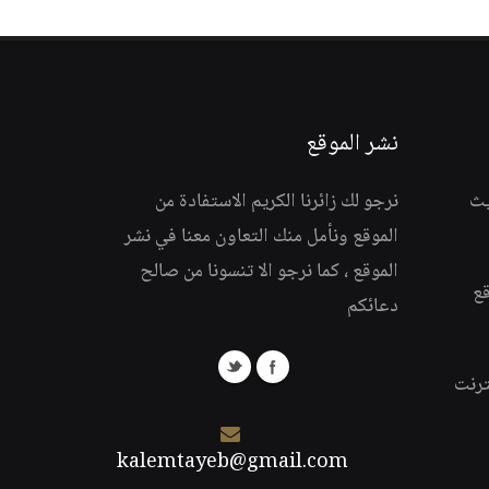
نشر الموقع
يث
نرجو لك زائرنا الكريم الاستفادة من
الموقع ونأمل منك التعاون معنا في نشر
الموقع ، كما نرجو الا تنسونا من صالح
قع
دعائكم
ترنت
kalemtayeb@gmail.com