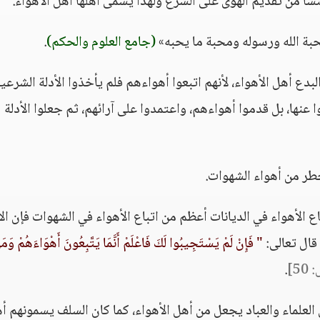
نشأ من تقديم الهوى على الشرع ولهذا يسمى أهلها أهل الأهواء.
بة الله ورسوله ومحبة ما يحبه»
(جامع العلوم والحكم)
.
دع أهل الأهواء، لأنهم اتبعوا أهواءهم فلم يأخذوا الأدلة الشرعي
 عنها، بل قدموا أهواءهم، واعتمدوا على آرائهم، ثم جعلوا الأدلة
طر من أهواء الشهوات.
اع الأهواء في الديانات أعظم من اتباع الأهواء في الشهوات فإن ال
قال تعالى:
" فَإِنْ لَمْ يَسْتَجِيبُوا لَكَ فَاعْلَمْ أَنَّمَا يَتَّبِعُونَ أَهْوَاءَهُمْ وَمَ
5]
.
علماء والعباد يجعل من أهل الأهواء، كما كان السلف يسمونهم أ