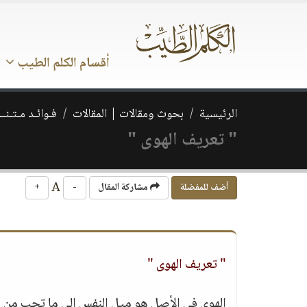
أقسام الكلم الطيب
الرئيسية
بحوث ومقالات | المقالات
فـوائـد مـتـنــ
" تعريف الهوى "
A
أضف للمفضلة
مشاركة المقال
-
+
" تعريف الهوى "
الهوى في الأصل هو ميل النفس إلى ما تحب من ال