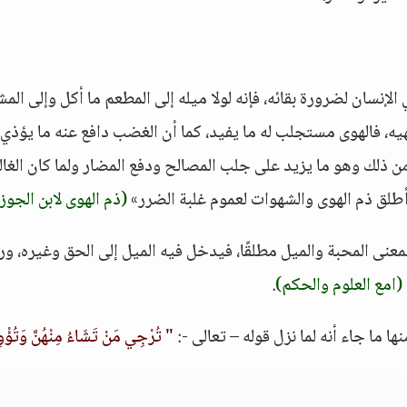
الإنسان لضرورة بقائه، فإنه لولا ميله إلى المطعم ما أكل وإلى الم
ه، فالهوى مستجلب له ما يفيد، كما أن الغضب دافع عنه ما يؤذي، 
من ذلك وهو ما يزيد على جلب المصالح ودفع المضار ولما كان الغا
 أطلق ذم الهوى والشهوات لعموم غلبة الضرر»
(ذم الهوى لابن الجوز
عنى المحبة والميل مطلقًا، فيدخل فيه الميل إلى الحق وغيره، ورب
(امع العلوم والحكم)
.
ا ما جاء أنه لما نزل قوله – تعالى -:
" تُرْجِي مَنْ تَشَاءُ مِنْهُنَّ وَتُؤْ