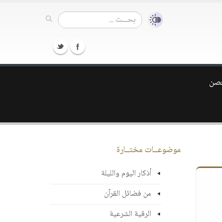
غصن
موضوعــات مختــارة
أذكار اليوم والليلة
من فضائل القرآن
الرقية الشرعية