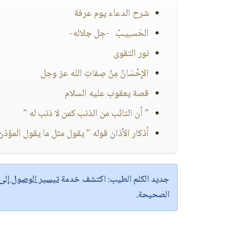
شرح الدعاء يوم عرفة
الحَسـِيـبُ -جل جلاله-
نور التقوى
الإِحْسَانُ مِنْ صِفاتِ الله عز وجل
قصة يعقوب عليه السلام
" أن التائب من الذنب كمن لا ذنب له "
أذكار الأذان قوله " يقول مثل ما يقول المؤذن 
جديد الكلم الطيب:
اكتشف خدمة
تيسير الوصول إل
الصحيحة.