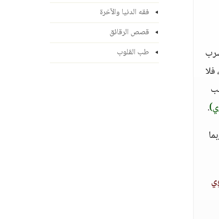
فقه الدنيا والآخرة
قصص الرقائق
شرب
طب القلوب
فلا
لب
ي)
.
ما
وِي