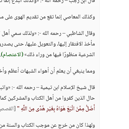
قال ابن رجب – رحمه الله -: «وكذلك البدع إنما ت
وكذلك المعاصي إنما تقع من تقديم الهوى على مح
وقال الشاطبي – رحمه الله -: «ولذلك سمي أهل الب
مأخذ الافتقار إليها، والتعويل عليها، حتى يصدروا
الشرعية منظورًا فيها من وراء ذلك»
(الاعتصام)
.
ومما ينبغي أن يعلم أن أهواء الشبهات أعظم وأخ
قال شيخ الإسلام ابن تيمية – رحمه الله -: «واتب
حال الذين كفروا من أهل الكتاب والمشركين كما 
أَضَلُّ مِمَّنَ اتَّبَعَ هَوَاهُ بِغَيْرِ هُدًى مِنَ اللَّهِ "
[القصص: 0
ولهذا كان من خرج عن موجب الكتاب والسنة من ال