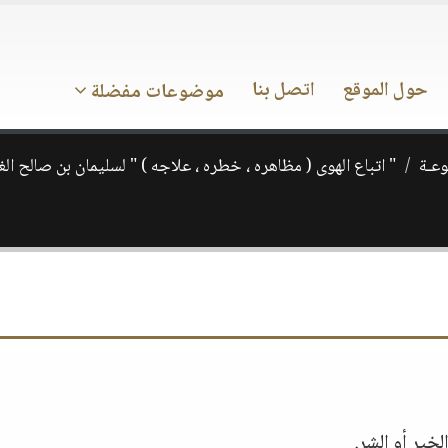
حول الموقع
اتصل بنا
موضوعات مفضلة
وعـة
" اتباع الهوى ( مظاهره ، خطره ، علاجه ) " لسليمان بن صالح ال
خير أو الشر.