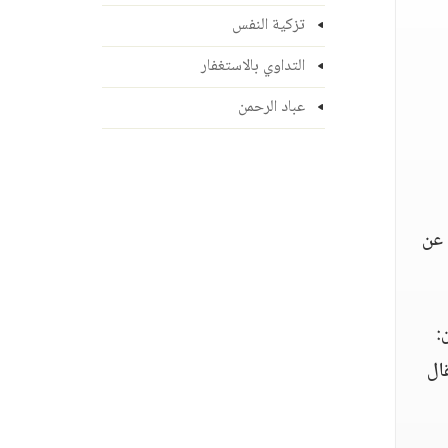
تزكية النفس
التداوي بالاستغفار
عباد الرحمن
 عن
:
قال