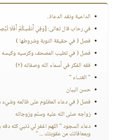
الداعية ونقد الدعاة..
في رحاب قال تعالى: [وَفِي أَنفُسِكُمْ أَفَلَا تُبْصِر
فصل ( في حقيقة التوبة وشروطها )
فصل ( في تطيب المصحف وكرسيه وكيسه ) 
فقه الفكر في أسماء الله وصفاته (٢)
" الغنــاء "
حسن البيان
فصل ( في دعاء المظلوم على ظالمه وشيء م
زواجه صلى الله عليه وسلم وزوجاته
دعاء السجود " اللهم اغفر لي ذنبي كله دقه
وبمعافاتك من عقوبتك ... "