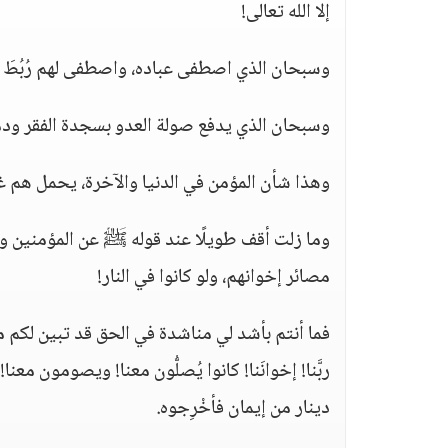
إلا الله تعالى!
وسبحان الذي اصطفى عباده، واصطفى لهم رُبُطَ
وسبحان الذي يدفع صولة العدو بسجدة الفقر ودم
وهذا شأن المؤمن في الدنيا والآخرة، يحمل هم غي
وما زلت أقف طويلًا عند قوله ﷺ عن المؤمنين وق
مصائر إخوانهم، ولو كانوا في النار!
فما أنتم بأشد لي مناشدة في الحق قد تبين لكم من
ربَّنا! إخوانَنا! كانوا يُصلُّون معنا! ويصومون م
دينار من إيمان فأخْرِجوه.