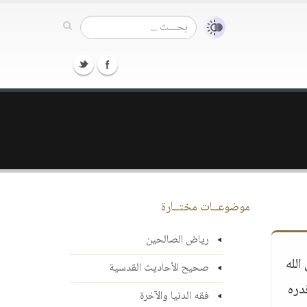
موضوعــات مختــارة
رياض الصالحين
الله
صحيح الأحاديث القدسية
دره
فقه الدنيا والآخرة