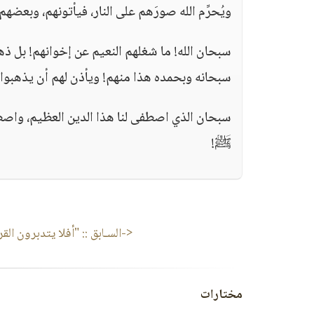
ويُحرِّم الله صورَهم على النار، فيأتونهم، وبع
سبحان الله! ما شغلهم النعيم عن إخوانهم! بل ذه
سبحانه وبحمده هذا منهم! ويأذن لهم أن يذهبوا
سبحان الذي اصطفى لنا هذا الدين العظيم، واصطف
ﷺ!
<-السـابق ::
"أفلا يتدبرون القرآ
مختارات