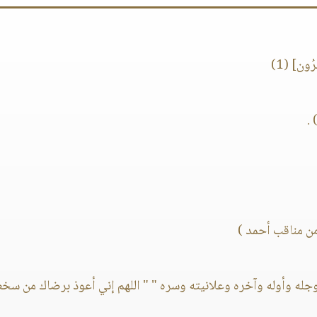
ُون] (1)
.
ن مناقب أحمد )
 وجله وأوله وآخره وعلانيته وسره " " اللهم إني أعوذ برضاك من س