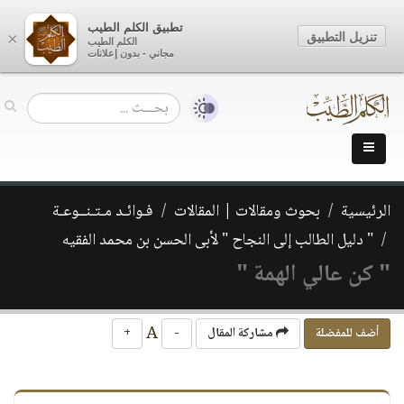
تطبيق الكلم الطيب
تنزيل التطبيق
×
الكلم الطيب
مجاني - بدون إعلانات
الرئيسية
بحوث ومقالات | المقالات
فـوائـد مـتـنــوعـة
" دليل الطالب إلى النجاح " لأبى الحسن بن محمد الفقيه
" كن عالي الهمة "
A
أضف للمفضلة
مشاركة المقال
-
+