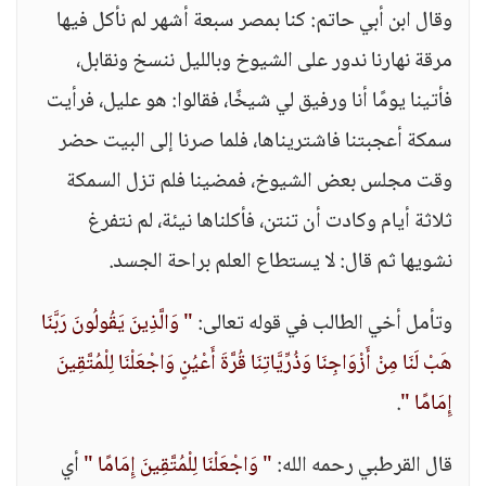
وقال ابن أبي حاتم: كنا بمصر سبعة أشهر لم نأكل فيها
مرقة نهارنا ندور على الشيوخ وبالليل ننسخ ونقابل،
فأتينا يومًا أنا ورفيق لي شيخًا، فقالوا: هو عليل، فرأيت
سمكة أعجبتنا فاشتريناها، فلما صرنا إلى البيت حضر
وقت مجلس بعض الشيوخ، فمضينا فلم تزل السمكة
ثلاثة أيام وكادت أن تنتن، فأكلناها نيئة، لم نتفرغ
نشويها ثم قال: لا يستطاع العلم براحة الجسد.
وتأمل أخي الطالب في قوله تعالى:
" وَالَّذِينَ يَقُولُونَ رَبَّنَا
هَبْ لَنَا مِنْ أَزْوَاجِنَا وَذُرِّيَّاتِنَا قُرَّةَ أَعْيُنٍ وَاجْعَلْنَا لِلْمُتَّقِينَ
إِمَامًا "
.
قال القرطبي رحمه الله:
" وَاجْعَلْنَا لِلْمُتَّقِينَ إِمَامًا "
أي