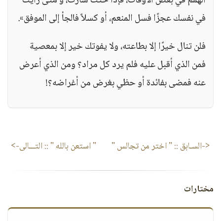
الهمم في بعض الأوقات، فإذا حثت سارت، و متى رأيت
في نفسك عجزًا فسل المنعم، أو كسلاً فالجأ إلى الموفق».
فلن تنال خيرًا إلا بطاعته، ولا يفوتك خير إلا بمعصية
فمن الذي أقبل عليه فلم يرد كل مراد؟ ومن الذي أعرض
عنه فمضى بفائدة أو حظي بغرض من أغراضه؟!
<-السـابق ::
" اختر من تجالس "
" استعن بالله "
:: التـــالى->
مختارات