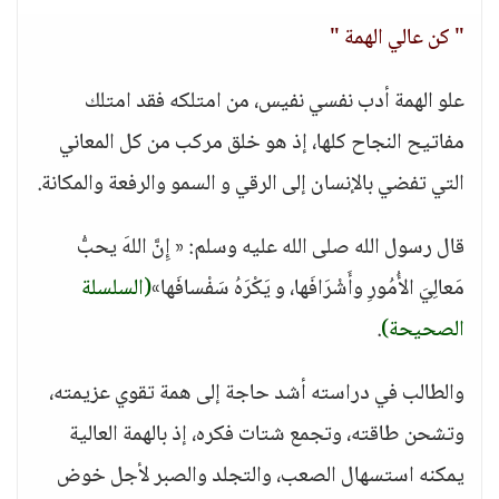
" كن عالي الهمة "
علو الهمة أدب نفسي نفيس، من امتلكه فقد امتلك
مفاتيح النجاح كلها، إذ هو خلق مركب من كل المعاني
التي تفضي بالإنسان إلى الرقي و السمو والرفعة والمكانة.
قال رسول الله صلى الله عليه وسلم: « إِنَّ اللهَ يحبُّ
مَعالِيَ الأُمُورِ وأَشْرَافَها، و يَكْرَهُ سَفْسافَها»
(السلسلة
الصحيحة)
.
والطالب في دراسته أشد حاجة إلى همة تقوي عزيمته،
وتشحن طاقته، وتجمع شتات فكره، إذ بالهمة العالية
يمكنه استسهال الصعب، والتجلد والصبر لأجل خوض