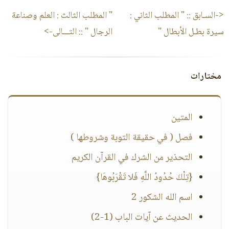
<-السـابق ::
" المطلب الثاني :
" المطلب الثالث : العلم وصناعة
سيرة بطـل الأبطال "
الرجال "
:: التـــالى->
مختارات
المتين
فصل ( في حقيقة التوبة وشروطها )
التحذير من الشرك في القرآن الكريم
{تِلْكَ حُدُودُ اللَّهِ فَلا تَقْرَبُوهَا}
اسم الله الشكور 2
الحديث عن آيات الباب (1-2)