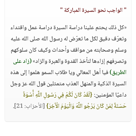
" الواجب نحو السيرة المباركة "
«كل ذلك يحتم علينا دراسة السيرة دراسة عمل واقتداء
وتعرّف دقيق لكل ما تعرّض له رسول الله صلى الله عليه
وسلم وصحابته من مواقف وأحداث وكيف كان سلوكهم
وتصرفهم إزاءها لنأخذ القدوة والعبرة والزاد»
(زاد على
الطريق)
فيا أهل المعالي ويا طلاب السمو هلموا إلى هذه
السيرة الذكية والمنهل العذب متمثلين قول الله عز وجل
داعيًا المؤمنين:
{لَقَدْ كَانَ لَكُمْ فِي رَسُولِ اللَّهِ أُسْوَةٌ
حَسَنَةٌ لِمَنْ كَانَ يَرْجُو اللَّهَ وَالْيَوْمَ الْآَخِرَ}
[الأحزاب: 21]
.