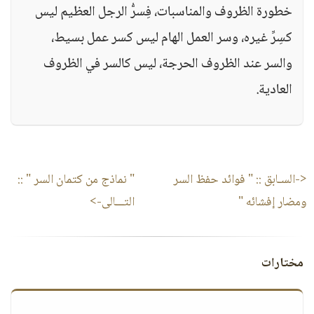
خطورة الظروف والمناسبات، فِسرُّ الرجل العظيم ليس
كسِرِّ غيره، وسر العمل الهام ليس كسر عمل بسيط،
والسر عند الظروف الحرجة، ليس كالسر في الظروف
العادية.
<-السـابق ::
" فوائد حفظ السر
" نماذج من كتمان السر "
::
ومضار إفشائه "
التـــالى->
مختارات