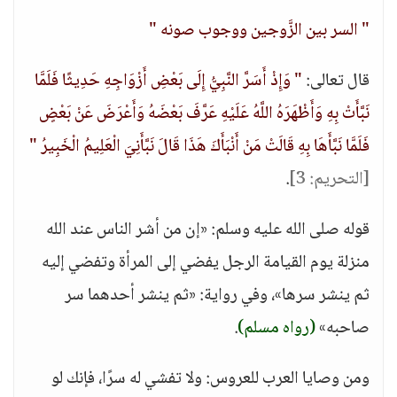
" السر بين الزَّوجين ووجوب صونه "
قال تعالى:
" وَإِذْ أَسَرَّ النَّبِيُّ إِلَى بَعْضِ أَزْوَاجِهِ حَدِيثًا فَلَمَّا
نَبَّأَتْ بِهِ وَأَظْهَرَهُ اللَّهُ عَلَيْهِ عَرَّفَ بَعْضَهُ وَأَعْرَضَ عَنْ بَعْضٍ
فَلَمَّا نَبَّأَهَا بِهِ قَالَتْ مَنْ أَنْبَأَكَ هَذَا قَالَ نَبَّأَنِيَ الْعَلِيمُ الْخَبِيرُ "
[التحريم: 3]
.
قوله صلى الله عليه وسلم: «إن من أشر الناس عند الله
منزلة يوم القيامة الرجل يفضي إلى المرأة وتفضي إليه
ثم ينشر سرها»، وفي رواية: «ثم ينشر أحدهما سر
صاحبه»
(رواه مسلم)
.
ومن وصايا العرب للعروس: ولا تفشي له سرًا، فإنك لو