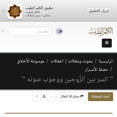
تطبيق الكلم الطيب
تنزيل التطبيق
×
الكلم الطيب
مجاني - بدون إعلانات
الرئيسية
بحوث ومقالات | المقالات
موسوعة الأخلاق
حفـظ الأسـرار
" السر بين الزَّوجين ووجوب صونه "
A
أضف للمفضلة
مشاركة المقال
-
+