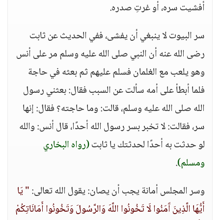
أفشيت سره، أو غرتِ صدره.
سر البيوت لا ينبغي أن يفشى، ففي الحديث عن ثابت
رضى الله عنه أن النبي صلى الله عليه وسلم مر على أنس
وهو يلعب مع الغلمان فسلم عليهم ثم بعثه في حاجة
فلما أبطأ على أمه سألت عن السبب فقال: بعثني رسول
الله صلى الله عليه وسلم، قالت: وما حاجته؟ فقال: إنها
سر، فقالت: لا تخبر بسر رسول الله أحدًا، قال أنس: والله
لو حدثت به أحدًا لحدثتك يا ثابت
(رواه البخاري
ومسلم)
.
وسر المجلس أمانة يجب أن يصان: يقول الله تعالى:
" يَا
أَيُّهَا الَّذِينَ آَمَنُوا لَا تَخُونُوا اللَّهَ وَالرَّسُولَ وَتَخُونُوا أَمَانَاتِكُمْ