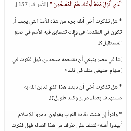
الَّذِي أُنْزِلَ مَعَهُ أُولَئِكَ هُمُ الْمُفْلِحُونَ "
[الأعراف: 157]
.
* هل تذكرت أخي أنك جزء من هذه الأمة التي يجب أن
تكون في المقدمة في وقٍٍِت تتسابق فيه الأمم في صنع
المستقبل؟!.
إننا في عصر ينبغي أن نقتحمه متحدين، فهل فكرت في
إسهام حقيقي منك في ذلك؟!.
* هل تذكرت أخي أن دينك هذا الذي تدين الله به
مستهدف بعداء مرير وكيد طويل؟!.
* واقرأ إن شئت «قادة الغرب يقولون: دمروا الإسلام
أبيدوا أهله» لتقف على طرف من هذا العداء فهل فكرت