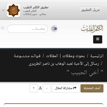
تطبيق الكلم الطيب
تنزيل التطبيق
×
الكلم الطيب
مجاني - بدون إعلانات
الرئيسية
بحوث ومقالات | المقالات
فـوائـد مـتـنــوعـة
رسائل إلى الآحبة لعبد الوهاب بن ناصر الطريرى
" أخي الحبيب "
A
أضف للمفضلة
مشاركة المقال
-
+