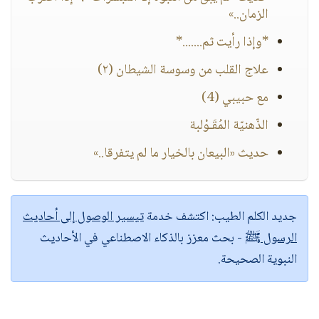
الزمان..»
*وإذا رأيت ثم.......*
علاج القلب من وسوسة الشيطان (٢)
مع حبيبي (4)
الذّهنيّة المُقَـوْلبة
حديث «البيعان بالخيار ما لم يتفرقا..»
جديد الكلم الطيب:
اكتشف خدمة
تيسير الوصول إلى أحاديث
الرسول ﷺ
- بحث معزز بالذكاء الاصطناعي في الأحاديث
النبوية الصحيحة.