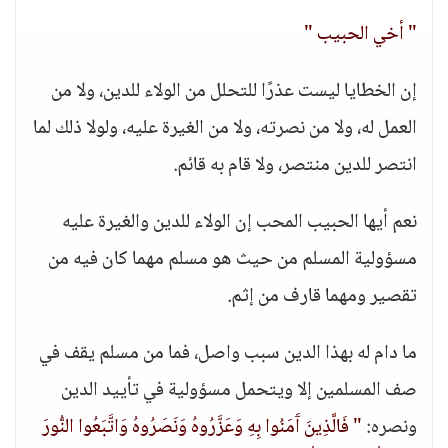
" أخي الحبيب "
إن الخطايا ليست عذرًا للتحلل من الولاء للدين، ولا من
العمل له، ولا من نصرته، ولا من الغيرة عليه، ولولا ذلك لما
انتصر للدين منتصر، ولا قام به قائم.
نعم أيها الحبيب المحب إن الولاء للدين والغيرة عليه
مسؤولية المسلم من حيث هو مسلم مهما كان فيه من
تقصير ومهما قارف من إثم.
ما دام له بهذا الدين سبب واصل، فما من مسلم يقف في
صف المسلمين إلا ويتحمل مسؤولية في تأييد الدين
ونصره:
" فَالَّذِينَ آَمَنُوا بِهِ وَعَزَّرُوهُ وَنَصَرُوهُ وَاتَّبَعُوا النُّورَ