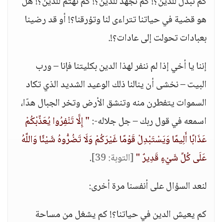
كم نبذل للدين؟! كم نجهد للدين؟! كم نهتم للدين؟! هل
هو قضية في حياتنا تتراءى لنا وتؤرقنا؟! أو قد رضينا
بعبادات تحولت إلى عادات؟!.
إننا يا أخي إذا لم ننفر لهذا الدين بكليتنا فإنا – ورب
البيت – نخشى أن ينالنا ذلك الوعيد الشديد الذي تكاد
السموات يتفطرن منه وتنشق الأرض وتخر الجبال هدّا،
اسمعه في قول ربك – جل جلاله-:
" إِلَّا تَنْفِرُوا يُعَذِّبْكُمْ
عَذَابًا أَلِيمًا وَيَسْتَبْدِلْ قَوْمًا غَيْرَكُمْ وَلَا تَضُرُّوهُ شَيْئًا وَاللَّهُ
عَلَى كُلِّ شَيْءٍ قَدِيرٌ "
[التوبة: 39]
.
لنعد السؤال على أنفسنا مرة أخرى:
كم يعيش الدين في حياتنا؟! كم يشغل من مساحة