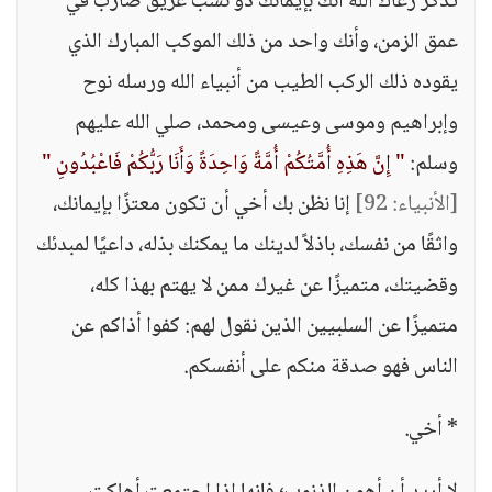
تذكر رعاك الله أنك بإيمانك ذو نسب عريق ضارب في
عمق الزمن، وأنك واحد من ذلك الموكب المبارك الذي
يقوده ذلك الركب الطيب من أنبياء الله ورسله نوح
وإبراهيم وموسى وعيسى ومحمد، صلي الله عليهم
وسلم:
" إِنَّ هَذِهِ أُمَّتُكُمْ أُمَّةً وَاحِدَةً وَأَنَا رَبُّكُمْ فَاعْبُدُونِ "
[الأنبياء: 92]
إنا نظن بك أخي أن تكون معتزًا بإيمانك،
واثقًا من نفسك، باذلاً لدينك ما يمكنك بذله، داعيًا لمبدئك
وقضيتك، متميزًا عن غيرك ممن لا يهتم بهذا كله،
متميزًا عن السلبيين الذين نقول لهم: كفوا أذاكم عن
الناس فهو صدقة منكم على أنفسكم.
* أخي.