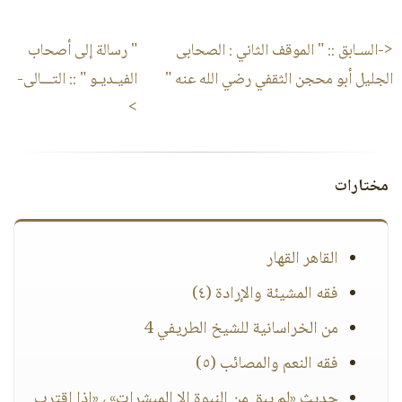
<-السـابق ::
" الموقف الثاني : الصحابى
" رسالة إلى أصحاب
الجليل أبو محجن الثقفي رضي الله عنه "
الفيـديـو "
:: التـــالى-
>
مختارات
القاهر القهار
فقه المشيئة والإرادة (٤)
من الخراسانية للشيخ الطريفي 4
فقه النعم والمصائب (٥)
حديث «لم يبق من النبوة إلا المبشرات» ، «إذا اقترب