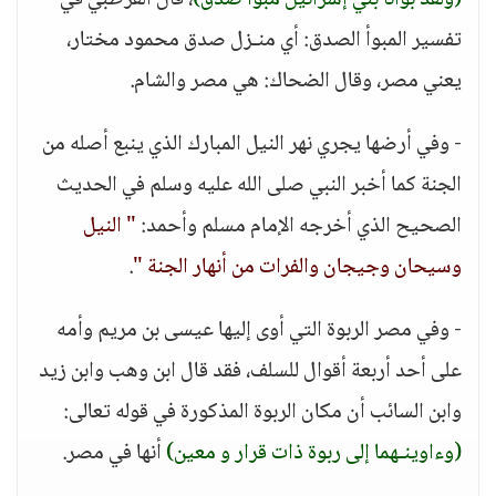
(ولقد بوأنا بني إسرائيل مبوأ صدق)
، قال القرطبي في
تفسير المبوأ الصدق: أي منـزل صدق محمود مختار،
يعني مصر، وقال الضحاك: هي مصر والشام.
- وفي أرضها يجري نهر النيل المبارك الذي ينبع أصله من
الجنة كما أخبر النبي صلى الله عليه وسلم في الحديث
الصحيح الذي أخرجه الإمام مسلم وأحمد:
" النيل
وسيحان وجيجان والفرات من أنهار الجنة "
.
- وفي مصر الربوة التي أوى إليها عيسى بن مريم وأمه
على أحد أربعة أقوال للسلف، فقد قال ابن وهب وابن زيد
وابن السائب أن مكان الربوة المذكورة في قوله تعالى:
(وءاوينـهما إلى ربوة ذات قرار و معين)
أنها في مصر.