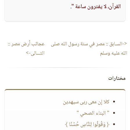
القرآن، لا يفترون ساعة "
.
<-السـابق ::
مصر في سنة رسول الله صلى
عجائب أرض مصر
::
الله عليه وسلم
التـــالى->
مختارات
كلا إن معى ربى سيهدين
" البناء الصحي "
﴿ وَقُولُوا لِلنَّاسِ حُسْنًا ﴾