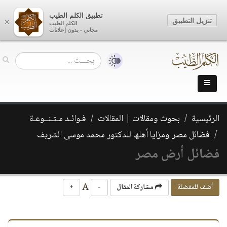
تطبيق الكلم الطيب
تنزيل التطبيق
×
الكلم الطيب
مجاني - بدون إعلانات
الرئيسية
بحوث ومقالات | المقالات
فـوائـد مـتـنــوعـة
فضائل مصر ومزايا أهلها للدكتور محمد موسى الشريف
فضائل أرض مصر
A
أضف للمفضلة
مشاركة المقال
-
+