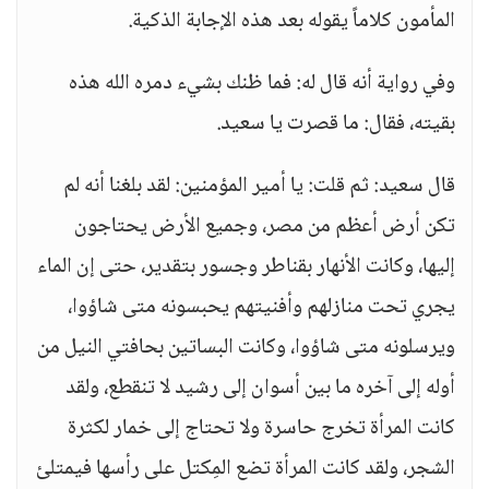
المأمون كلاماً يقوله بعد هذه الإجابة الذكية.
وفي رواية أنه قال له: فما ظنك بشيء دمره الله هذه
بقيته، فقال: ما قصرت يا سعيد.
قال سعيد: ثم قلت: يا أمير المؤمنين: لقد بلغنا أنه لم
تكن أرض أعظم من مصر، وجميع الأرض يحتاجون
إليها، وكانت الأنهار بقناطر وجسور بتقدير، حتى إن الماء
يجري تحت منازلهم وأفنيتهم يحبسونه متى شاؤوا،
ويرسلونه متى شاؤوا، وكانت البساتين بحافتي النيل من
أوله إلى آخره ما بين أسوان إلى رشيد لا تنقطع، ولقد
كانت المرأة تخرج حاسرة ولا تحتاج إلى خمار لكثرة
الشجر، ولقد كانت المرأة تضع المِكتل على رأسها فيمتلئ