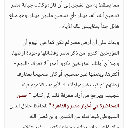
مما يسقط به من الشجر، إلى أن قال: وكانت جباية مصر
تسعين ألف ألف دينار -أي تسعين مليون دينار، وهو مبلغ
هائل جداً بمقاييس تلك الأيام-.
ويدلنا على أن أرض مصر لم تكن كما هي اليوم أن
المؤرخين أكثروا من ذكر مصر وفضائلها وجودة أرضها،
ولولا أن أولئك المؤرخين ذكروا أموراً لا تعرف -اليوم -
أكثرها، وبعضها غير صحيح، أو كان صحيحاً بمعارف
زمانهم ثم ثبت غيره، لولا ذلك لأوردت كلامهم فإنه
عجيب، ويرجع من أراد معرفة ذلك إلى كتاب
" حسن
المحاضرة في أخبار مصر والقاهرة "
للحافظ جلال الدين
السيوطي فيما نقله عن الكندي، وابن فضل الله،
والتيفاشي وابن زولاق وجماعة كثيرين غير هؤلاء.