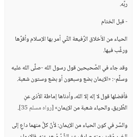
ربِّه.
- قبل الختام
الحياء من الأخلاق الرَّفيعة التَّي أمر بها الإسلام وأقرَّها
ورغَّب فيها.
وقد جاء في الصَّحيحين قول رسول الله -صلَّى الله عليه
وسلَّم-: «الإيمان بضع وسبعون أو بضع وستون شعبة.
فأفضلها قول لا إله إلا الله، وأدناها إماطة الأذى عنِ
الطَّريق، والحياء شعبة من الإيمان»
[رواه مسلم 35]
.
والسِّر في كون الحياء من الإيمان: لأنَّ كلَّ منهما داعٍ إلى