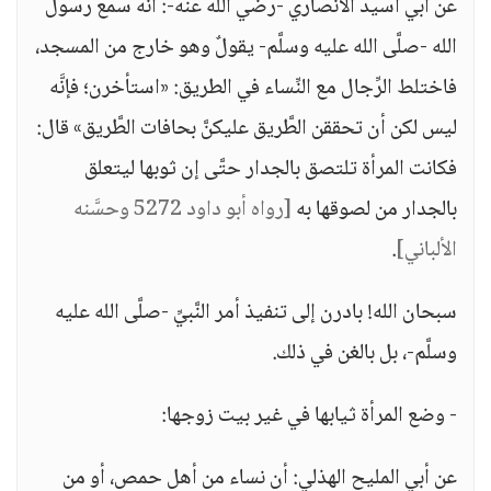
عن أبي أسيد الأنصاري -رضي الله عنه-: أنَّه سمع رسول
الله -صلَّى الله عليه وسلَّم- يقولٌ وهو خارج من المسجد،
فاختلط الرِّجال مع النِّساء في الطريق: «استأخرن؛ فإنَّه
ليس لكن أن تحققن الطَّريق عليكنَّ بحافات الطَّريق» قال:
فكانت المرأة تلتصق بالجدار حتَّى إن ثوبها ليتعلق
بالجدار من لصوقها به
[رواه أبو داود 5272 وحسَّنه
الألباني]
.
سبحان الله! بادرن إلى تنفيذ أمر النَّبيِّ -صلَّى الله عليه
وسلَّم-، بل بالغن في ذلك.
- وضع المرأة ثيابها في غير بيت زوجها:
عن أبي المليح الهذلي: أن نساء من أهل حمص، أو من