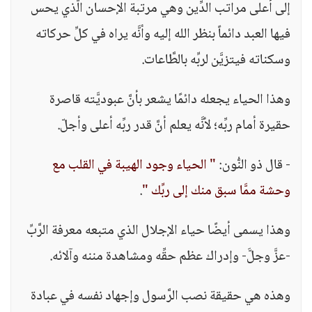
إلى أعلى مراتب الدِّين وهي مرتبة الإحسان الَّذي يحس
فيها العبد دائماً بنظر الله إليه وأنَّه يراه في كلِّ حركاته
وسكناته فيتزيَّن لربِّه بالطَّاعات.
وهذا الحياء يجعله دائمًا يشعر بأنَّ عبوديَّته قاصرة
حقيرة أمام ربِّه؛ لأنَّه يعلم أنَّ قدر ربِّه أعلى وأجلّ.
- قال ذو النُّون:
" الحياء وجود الهيبة في القلب مع
وحشة ممَّا سبق منك إلى ربِّك "
.
وهذا يسمى أيضًا حياء الإجلال الذي متبعه معرفة الرَّبِّ
-عزَّ وجلَّ- وإدراك عظم حقِّه ومشاهدة مننه وآلائه.
وهذه هي حقيقة نصب الرَّسول وإجهاد نفسه في عبادة