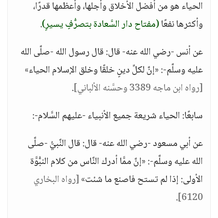
الحياء هو من أفضل الأخلاق وأجلها، وأعظمها قدرًا،
وأكثرها نفعًا
(مفتاح دار السَّعادة بتصرُّفٍ يسيرٍ)
.
عن أنس -رضي الله عنه- قال: قال رسول الله -صلَّى الله
عليه وسلَّم-: «إنَّ لكلِّ دينٍ خلقًا وخلق الإسلام الحياء»
[رواه ابن ماجه 3389 وحسَّنه الألباني]
.
سابعًا: الحياء شريعة جميع الأنبياء -عليهم السَّلام-:
عن أبي مسعود -رضي الله عنه- قال: قال النَّبيُّ -صلَّى
الله عليه وسلَّم-: «إنَّ ممَّا أدرك النَّاس من كلام النبُّوَّة
الأولى: إذا لم تستح فاصنع ما شئت»
[رواه البخاري
.
6120]