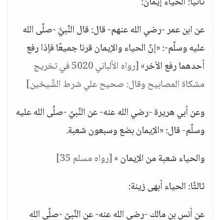
ثانيًا: الحياء إيمانٌ:
عن ابن عمر -رضي الله عنهم- قال: قال النَّبيُّ -صلَّى الله
عليه وسلَّم-: «إنَّ الحياء والإيمان قرنا جميعًا فإذا رفع
أحدهما رفع الآخر»
[رواه الألباني 5020 في تخريج
مشكاة المصابيح وقال: صحيح علي شرط الشَّيخين]
وعن أبي هريرة -رضي الله عنه- عن النَّبيِّ -صلَّى الله عليه
وسلَّم- قال: «الإيمان بضع وسبعون شعبة.
والحياء شعبة من الإيمان »
[رواه مسلم 35]
ثالثًا: الحياء أبهى زينة:
عن أنس بن مالك -رضي الله عنه- عن النَّبيِّ -صلَّى الله