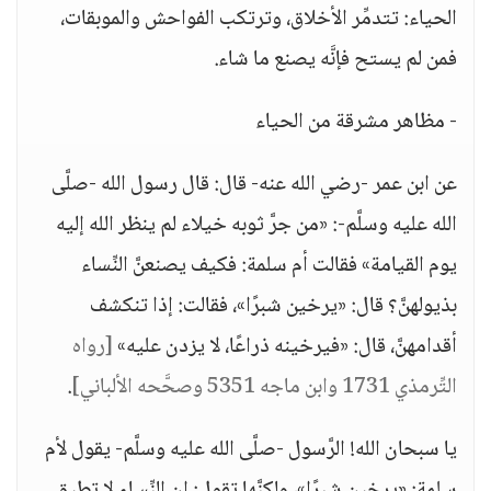
الحياء: تتدمِّر الأخلاق، وترتكب الفواحش والموبقات،
فمن لم يستح فإنَّه يصنع ما شاء.
- مظاهر مشرقة من الحياء
عن ابن عمر -رضي الله عنه- قال: قال رسول الله -صلَّى
الله عليه وسلَّم-: «من جرَّ ثوبه خيلاء لم ينظر الله إليه
يوم القيامة» فقالت أم سلمة: فكيف يصنعنَّ النِّساء
بذيولهنَّ؟ قال: «يرخين شبرًا»، فقالت: إذا تنكشف
أقدامهنَّ، قال: «فيرخينه ذراعًا، لا يزدن عليه»
[رواه
التِّرمذي 1731 وابن ماجه 5351 وصحَّحه الألباني]
.
يا سبحان الله! الرَّسول -صلَّى الله عليه وسلَّم- يقول لأم