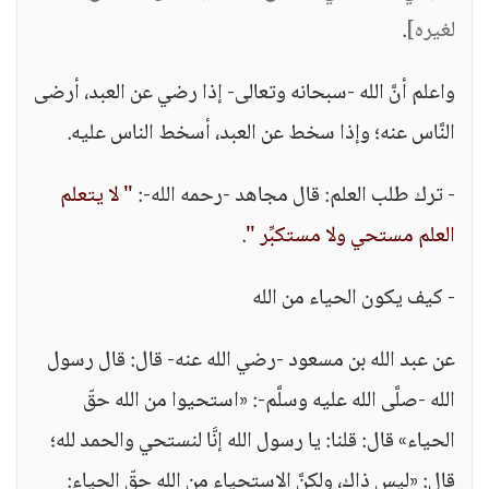
لغيره]
.
واعلم أنَّ الله -سبحانه وتعالى- إذا رضي عن العبد، أرضى
النَّاس عنه؛ وإذا سخط عن العبد، أسخط الناس عليه.
- ترك طلب العلم: قال مجاهد -رحمه الله-:
" لا يتعلم
العلم مستحي ولا مستكبِّر "
.
- كيف يكون الحياء من الله
عن عبد الله بن مسعود -رضي الله عنه- قال: قال رسول
الله -صلَّى الله عليه وسلَّم-: «استحيوا من الله حقّ
الحياء» قال: قلنا: يا رسول الله إنَّا لنستحي والحمد لله؛
قال: «ليس ذاك، ولكنَّ الاستحياء من الله حقّ الحياء: