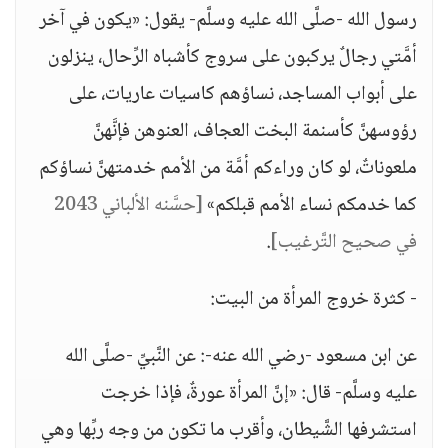
رسول الله -صلَّى الله عليه وسلَّم- يقول: «يكون في آخر
أمَّتي رجالٌ يركبون على سروج كأشباه الرِّحال، ينزلون
على أبواب المساجد، نساؤهم كاسيات عاريات، على
رؤوسهنَّ كأسنمة البخت العجاف، العنوهن فإنَّهنَّ
ملعوناتٌ، لو كان وراءكم أمَّة من الأمم خدمتهنَّ نساؤكم
كما خدمكم نساء الأمم قبلكم»
[حسَّنه الألباني 2043
في صحيح التَّرغيب]
.
- كثرة خروج المرأة من البيت:
عن ابن مسعود -رضي الله عنه-: عن النَّبيِّ -صلَّى الله
عليه وسلَّم- قال: «إنَّ المرأة عورةٌ، فإذا خرجت
استشرفها الشَّيطان، وأقرب ما تكون من وجه ربِّها وهي