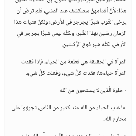
سلمة: «يرخين شبرًا»، ولكنَّها تقول: إن النِّساء لا تطيق
هذا؛ لأنَّ أقدامهنَّ ستنكشف عند المشي، فلم ترضَ أن
يرخى الثَّوب شبرًا يجرجر في الأرض؛ ولكنَّ فتيات هذا
الزَّمان رضين بهذا الشِّبر، ولكنَّه ليس شبرًا يجرجر في
الأرض، لكنَّه شبر فوق الرُّكبتين.
المرأة في الحقيقة هي قطعة من الحياء، فإذا فقدت
المرأة حياءها؛ فقدت كلَّ شيءٍ، وفعلت كلَّ شيءٍ.
- خلوة الَّذين لا يستحون من الله
لما غاب الحياء من الله عند كثير من النَّاس، تجرؤوا على
محارم الله.