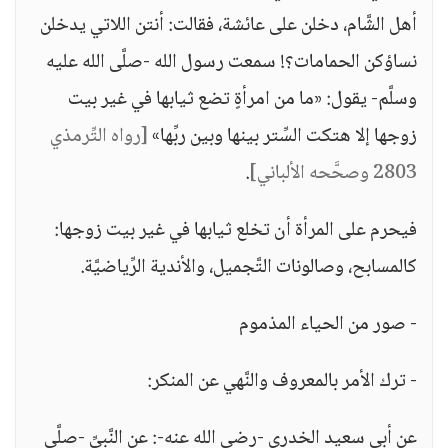
أهل الشَّام، دخلن على عائشة، فقالت: أنتن اللاتي يدخلن
نساؤكن الحمامات؟! سمعت رسول الله -صلَّى الله عليه
وسلَّم- يقول: «ما من امرأةٍ تضع ثيابها في غير بيت
زوجها إلا هتكت السِّتر بينها وبين ربِّها»
[رواه التِّرمذي
2803 وصحَّحه الألباني]
.
فيحرم على المرأة أن تخلع ثيابها في غير بيت زوجها:
كالمسابح، وصالونات التَّجميل، والأندية الرِّياضيَّة.
- صور من الحياء المذموم
- ترك الأمر بالمعروف والنَّهي عن المنكر:
عن أبي سعيد الخدري -رضي الله عنه-: عن النَّبيِّ -صلَّى