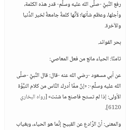
رفع النَّبيُّ -صلَّى الله عليه وسلَّم- قدر هذه الكلمة،
وأجلها، وعظم شأنها؛ لأنَّها كلمةٌ جامعةٌ لخير الدُّنيا
والآخرة.
بحر الفوائد.
ثامنًا: الحياء مانع من فعل المعاصي:
عن أبي مسعود -رضي الله عنه -قال: قال النَّبيُّ -صلَّى
الله عليه وسلَّم-: «إنَّ ممَّا أدرك النَّاس من كلام النبُّوَّة
الأولى: إذا لم تستح فاصنع ما شئت»
[رواه البخاري
.
6120]
والمعنى: أنّ الرَّادع عن القبيح إنَّما هو الحياء، وبغياب