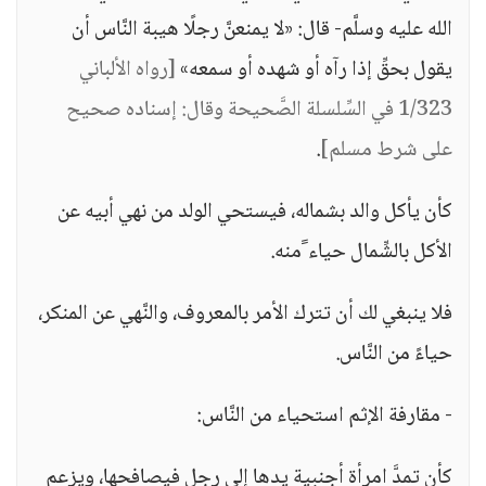
الله عليه وسلَّم- قال: «لا يمنعنَّ رجلًا هيبة النَّاس أن
يقول بحقِّ إذا رآه أو شهده أو سمعه»
[رواه الألباني
1/323 في السِّلسلة الصَّحيحة وقال: إسناده صحيح
على شرط مسلم]
.
كأن يأكل والد بشماله، فيستحي الولد من نهي أبيه عن
الأكل بالشِّمال حياء ًمنه.
فلا ينبغي لك أن تترك الأمر بالمعروف، والنَّهي عن المنكر،
حياءً من النَّاس.
- مقارفة الإثم استحياء من النَّاس:
كأن تمدَّ امرأة أجنبية يدها إلى رجلٍ فيصافحها، ويزعم