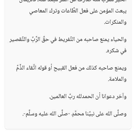
الخير مُقرب منه صارف عن الشَّرِّ مُبعد عنه، فالإيمان
يبعث المؤمن على فعل الطَّاعات وترك المعاصي
والمنكرات.
والحياء يمنع صاحبه من التَّفريط في حقِّ الرَّبِّ والتَّقصير
في شكره.
ويمنع صاحبه كذلك من فعل القبيح أو قوله اتَّقاء الذَّمِّ
والملامة.
وآخر دعوانا أن الحمدلله ربِّ العالمين.
وصلَّى الله على نبيِّنا محمَّدٍ -صلَّى الله عليه وسلَّم-.