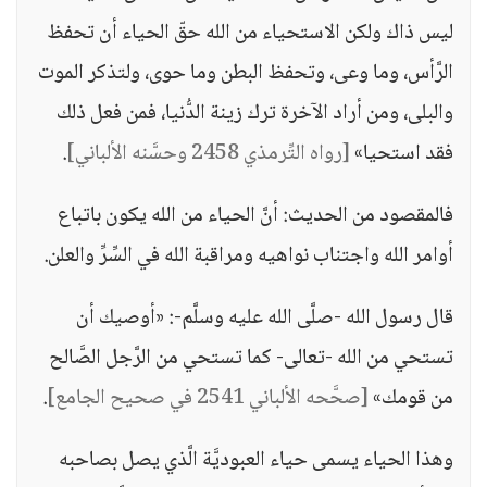
ليس ذاك ولكن الاستحياء من الله حقّ الحياء أن تحفظ
الرَّأس، وما وعى، وتحفظ البطن وما حوى، ولتذكر الموت
والبلى، ومن أراد الآخرة ترك زينة الدُّنيا، فمن فعل ذلك
فقد استحيا»
[رواه التِّرمذي 2458 وحسَّنه الألباني]
.
فالمقصود من الحديث: أنَّ الحياء من الله يكون باتباع
أوامر الله واجتناب نواهيه ومراقبة الله في السِّرِّ والعلن.
قال رسول الله -صلَّى الله عليه وسلَّم-: «أوصيك أن
تستحي من الله -تعالى- كما تستحي من الرَّجل الصَّالح
من قومك»
[صحَّحه الألباني 2541 في صحيح الجامع]
.
وهذا الحياء يسمى حياء العبوديَّة الَّذي يصل بصاحبه