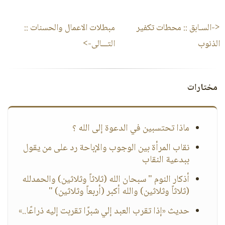
<-السـابق ::
محطات تكفير
مبطلات الاعمال والحسنات
::
الذنوب
التـــالى->
مختارات
ماذا تحتسبين في الدعوة إلى الله ؟
نقاب المرأة بين الوجوب والإباحة رد على من يقول
ببدعية النقاب
أذكار النوم " سبحان الله (ثلاثاً وثلاثين) والحمدلله
(ثلاثاً وثلاثين) والله أكبر (أربعاً وثلاثين) "
حديث «إذا تقرب العبد إلي شبرًا تقربت إليه ذراعًا..»