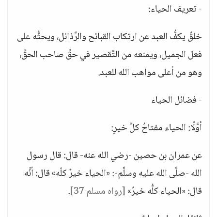
- تعريف الحياء:
خلقٌ يكفُّ العبد عن ارتكاب القبائح والرَّذائل، ويحثُّه على
فعل الجميل، ويمنعه من التَّقصير في حقِّ صاحب الحقِّ،
وهو من أعلى مواهب الله للعبد.
- فضائل الحياء
أوَّلًا: الحياء مفتاحُ كلِّ خيرٍ:
عن عمران بن حصين -رضي الله عنه- قال: قال رسول
الله -صلَّى الله عليه وسلَّم-: «الحياء خيرٌ كلّه» قال: أنَّه
قال: «الحياء كلُّه خيرٌ»
[رواه مسلم 37]
.