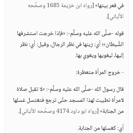
في قعر بيتها»
[رواه ابن خزيمة 1685 وصحَّحه
الألباني]
.
قوله -صلَّى الله عليه وسلَّم-: «فإذا خرجت استشرفها
الشَّيطان»؛ أي: زينها في نظر الرجال، وقيل: أي: نظر
إليها، ليغويها ويغوي بها.
- خروج المرأة متعطرة:
قال رسول الله -صلَّى الله عليه وسلَّم-: «لا تقبل صلاة
لامرأة تطيبت لهذا المسجد حتَّى ترجع فتغتسل غسلها
من الجنابة»
[رواه ابو داود 4174 وصحَّحه الألباني]
.
أي: كغسلها من الجنابة.