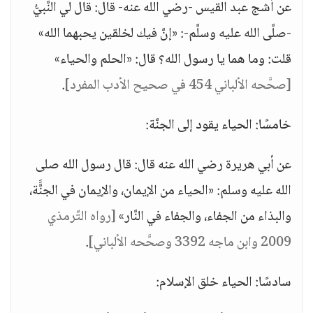
عن أشج عبد القيس -رضي الله عنه- قال: قال لي النَّبيُّ
-صلَّى الله عليه وسلَّم-: «إنَّ فيك لخلقين يحبهما الله»
قلت: وما هما يا رسول الله؟ قال: «الحلم والحياء»
[صحَّحه الألباني 454 في صحيح الأدب المفرد]
.
خامسًا: الحياء يقود إلى الجنَّة:
عن أبي هريرة رضي الله عنه قال: قال رسول الله صلى
الله عليه وسلم: «الحياء من الإيمان، والإيمان في الجنَََّة،
والبذاء من الجفاء، والجفاء في النَّار»
[رواه التِّرمذي
2009 وابن ماجه 3392 وصحَّحه الألباني]
.
سادسًا: الحياء خلق الإسلام: