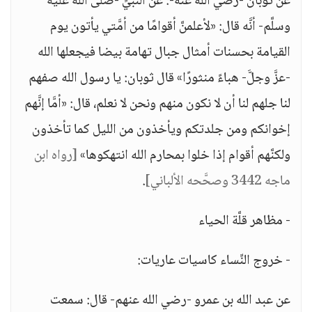
عن ثوبان -رضي الله عنه-: عن النَّبيِّ -صلَّى الله عليه
وسلَّم- أنَّه قال: «لأعلمنَّ أقوامًا من أمَّتي يأتون يوم
القيامة بحسنات أمثال جبال تهامة بيضا فيجعلها الله
-عزَّ وجلَّ- هباءً منثورًا» قال ثوبان: يا رسول الله صفهم
لنا جلهم لنا أن لا نكون منهم ونحن لا نعلم، قال: «أمَّا إنَّهم
إخوانكم ومن جلدتكم ويأخذون من الليل كما تأخذون
ولكنَّهم أقوام إذا خلوا بمحارم الله انتهكوها»
[رواه ابن
ماجه 3442 وصحَّحه الألباني]
.
- مظاهر قلَّة الحياء
- خروج النِّساء كاسيات عاريات:
عن عبد الله بن عمرو -رضي الله عنهم- قال: سمعت