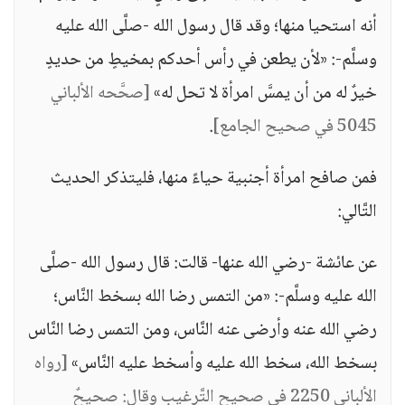
أنه استحيا منها؛ وقد قال رسول الله -صلَّى الله عليه
وسلَّم-: «لأن يطعن في رأس أحدكم بمخيطٍ من حديدٍ
خيرٌ له من أن يمسَّ امرأة لا تحل له»
[صحَّحه الألباني
5045 في صحيح الجامع]
.
فمن صافح امرأة أجنبية حياءً منها، فليتذكر الحديث
التَّالي:
عن عائشة -رضي الله عنها- قالت: قال رسول الله -صلَّى
الله عليه وسلَّم-: «من التمس رضا الله بسخط النَّاس؛
رضي الله عنه وأرضى عنه النَّاس، ومن التمس رضا النَّاس
بسخط الله، سخط الله عليه وأسخط عليه النَّاس»
[رواه
الألباني 2250 في صحيح التَّرغيب وقال: صحيحٌ