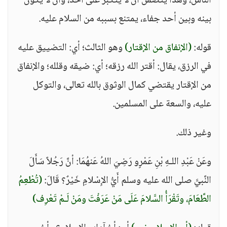
الناس، وهذا يتضمن أن لا يتكبر على أحد، وأن لا يكون
بينه وبين أحد جفاء، يمتنع بسببه من السلام عليه.
قوله:
(الإنفاق من الإقتار)
وهو الثالث؛ أي: التضييق عليه
في الرزق، يقال: أقتر الله رزقه؛ أي: ضيقه وقلله؛ والإنفاق
من الإقتار يقتضي كمال الوثوق بالله تعالى، والتوكل
عليه، والسعة على المسلمين.
وغير ذلك.
وعَنْ عَبْدِ اللـهِ بْنِ عَمْرٍو رَضِيَ اللهُ عَنهُمَا: أنَّ رَجُلاً سَأَلَ
النَّبيَّ صلى الله عليه وسلم أَيُّ الإِسْلامِ خَيْرٌ؟ قَالَ:
(تُطْعِمُ
الطَّعَامَ، وتَقْرَأُ السَّلامَ عَلَى مَنْ عَرَفْتَ ومَنْ لَـمْ تَعْرِف)