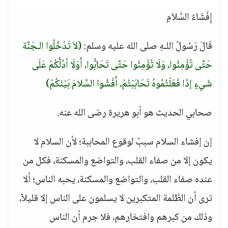
إِفْشَاءُ السَّلاَمِ
قَالَ رَسُولُ اللـهِ صلى الله عليه وسلم:
(لاَ تَدْخُلُوا الـجَنَّة
حَتَّى تُؤْمِنُوا، وَلَا تُؤْمِنُوا حَتَّى تَحَابُّوا، أَوَلَا أدُلُّكُمْ عَلَى
شَيءٍ إذَا فَعَلْتُمُوهُ تَحَابَبْتُمْ، أَفْشُوا السَّلامَ بَيْنَكُمْ)
صحابي الحديث هو أبو هريرة رضى الله عنه.
إن إفشاء السلام سببٌ لوقوع المحاببة؛ لأن السلام لا
يكون إلا من صفاء القلب، والتواضع والمسكنة، فكل من
عنده صفاء القلب، والتواضع والمسكنة، يحبه الناس؛ ألا
ترى أن الظَلمة المتكبرين لا يسلمون على الناس إلا قليلاً،
وذلك من كبرهم وافتخارهم، فلا جرم أن الناس