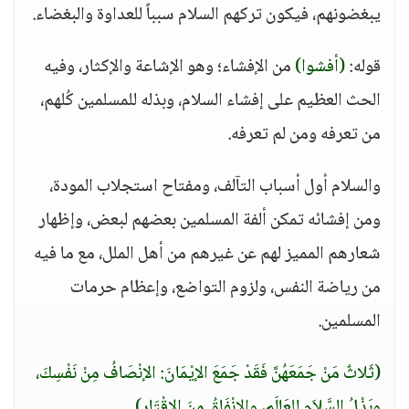
يبغضونهم، فيكون تركهم السلام سبباً للعداوة والبغضاء.
قوله:
(أفشوا)
من الإفشاء؛ وهو الإشاعة والإكثار، وفيه
الحث العظيم على إفشاء السلام، وبذله للمسلمين كُلهم،
من تعرفه ومن لم تعرفه.
والسلام أول أسباب التآلف، ومفتاح استجلاب المودة،
ومن إفشائه تمكن ألفة المسلمين بعضهم لبعض، وإظهار
شعارهم المميز لهم عن غيرهم من أهل الملل، مع ما فيه
من رياضة النفس، ولزوم التواضع، وإعظام حرمات
المسلمين.
(ثَلاثٌ مَنْ جَمَعَهُنَّ فَقَدْ جَمَعَ الإيْمَانَ: الإنْصَافُ مِنْ نَفْسِكَ،
وبَذْلُ السَّلاَمِ للعَالَمِ، والإنْفَاقُ مِنَ الإِقْتَارِ)