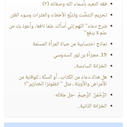
فقه التعبد بأسماء الله وصفاته (٣)
تحريم التنصُّت وتتبُّع الأخطاء والعثرات وسوء الظن
شرح دعاء" اللهم إني أسألك علما نافعا، وأعوذ بك من
علم لا ينفع"
نماذج احتسابية من حياة المرأة المسلمة
19. مجزأة بن ثور السدوسي
الخزانة السادسة..
هل هناك دعاء من الكتاب ، أو السنَّة ، للوقاية من
الأمراض والأوبئة ، مثل " انفلونزا الخنازير"؟
الرَّحْمَنُ الرَّحِيمُ -جل جلاله-
الخزانة الثانية..