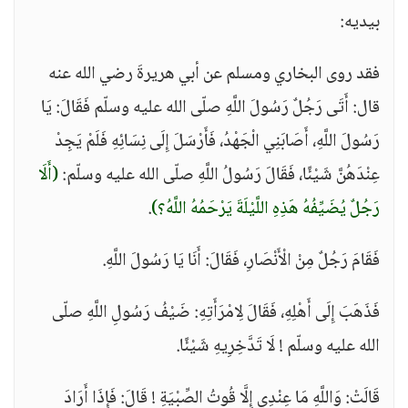
بيديه:
فقد روى البخاري ومسلم عن أبي هريرةَ رضي الله عنه
قال: أَتَى رَجُلٌ رَسُولَ اللَّهِ صلّى الله عليه وسلّم فَقَالَ: يَا
رَسُولَ اللَّهِ، أَصَابَنِي الْجَهْدُ، فَأَرْسَلَ إِلَى نِسَائِهِ فَلَمْ يَجِدْ
عِنْدَهُنَّ شَيْئًا، فَقَالَ رَسُولُ اللَّهِ صلّى الله عليه وسلّم:
(أَلَا
رَجُلٌ يُضَيِّفُهُ هَذِهِ اللَّيْلَةَ يَرْحَمُهُ اللَّهُ؟)
.
فَقَامَ رَجُلٌ مِنْ الْأَنْصَارِ، فَقَالَ: أَنَا يَا رَسُولَ اللَّهِ.
فَذَهَبَ إِلَى أَهْلِهِ، فَقَالَ لِامْرَأَتِهِ: ضَيْفُ رَسُولِ اللَّهِ صلّى
الله عليه وسلّم ! لَا تَدَّخِرِيهِ شَيْئًا.
قَالَتْ: وَاللَّهِ مَا عِنْدِي إِلَّا قُوتُ الصِّبْيَةِ ! قَالَ: فَإِذَا أَرَادَ