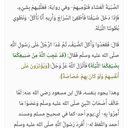
الصِّبْيَةُ الْعَشَاءَ فَنَوِّمِيهِمْ- وفي رواية: فَعَلِّلِيهِمْ بِشَيْءٍ،
فَإِذَا دَخَلَ ضَيْفُنَا فَأَطْفِئْ السِّرَاجَ وَأَرِيهِ أَنَّا نَأْكُلُ- وَنَطْوِي
بُطُونَنَا اللَّيْلَةَ.
قَالَ: فَقَعَدُوا وَأَكَلَ الضَّيْفُ، ثُمَّ غَدَا الرَّجُلُ عَلَى رَسُولِ اللَّهِ
صلّى الله عليه وسلّم فَقَالَ:
(قَدْ عَجِبَ اللَّهُ مِنْ صَنِيعِكُمَا
بِضَيْفِكُمَا اللَّيْلَةَ)
فَأَنْزَلَ اللَّهُ عَزَّ وَجَلَّ:
{وَيُؤْثِرُونَ عَلَى
أَنْفُسِهِمْ وَلَوْ كَانَ بِهِمْ خَصَاصَةٌ}
.
وهذا يجود بنفسه، قال ابن مسعود رضي الله عنه: لَمَّا
خَالَفَ أَصْحَابُ النَّبِيِّ صلّى الله عليه وسلّم وَعَصَوْا مَا
أُمِرُوا بِهِ- أي:يوم أحد-كما في صحيح مسلم ومسند
أحمد واللّفظ له-: أُفْرِدَ رَسُولُ اللَّهِ صلّى الله عليه وسلّم