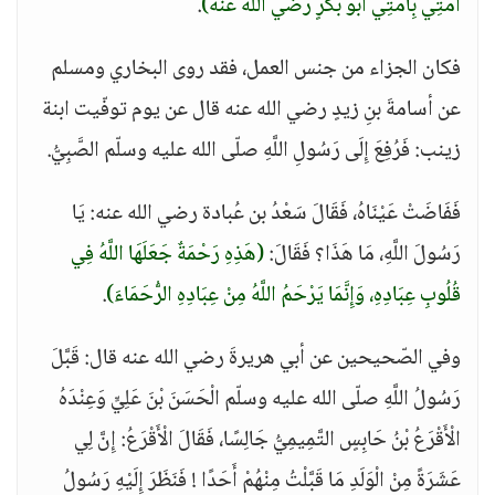
أُمَّتِي بِأُمَّتِي أَبُو بَكْرٍ رضي الله عنه)
.
فكان الجزاء من جنس العمل، فقد روى البخاري ومسلم
عن أسامةَ بنِ زيدٍ رضي الله عنه قال عن يوم توفّيت ابنة
زينب: فَرُفِعَ إِلَى رَسُولِ اللَّهِ صلّى الله عليه وسلّم الصَّبِيُّ.
فَفَاضَتْ عَيْنَاهُ، فَقَالَ سَعْدُ بن عُبادة رضي الله عنه: يَا
رَسُولَ اللَّهِ، مَا هَذَا؟ فَقَالَ:
(هَذِهِ رَحْمَةٌ جَعَلَهَا اللَّهُ فِي
قُلُوبِ عِبَادِهِ، وَإِنَّمَا يَرْحَمُ اللَّهُ مِنْ عِبَادِهِ الرُّحَمَاءَ)
.
وفي الصّحيحين عن أبي هريرةَ رضي الله عنه قال: قَبَّلَ
رَسُولُ اللَّهِ صلّى الله عليه وسلّم الْحَسَنَ بْنَ عَلِيٍّ وَعِنْدَهُ
الْأَقْرَعُ بْنُ حَابِسٍ التَّمِيمِيُّ جَالِسًا، فَقَالَ الْأَقْرَعُ: إِنَّ لِي
عَشَرَةً مِنْ الْوَلَدِ مَا قَبَّلْتُ مِنْهُمْ أَحَدًا ! فَنَظَرَ إِلَيْهِ رَسُولُ