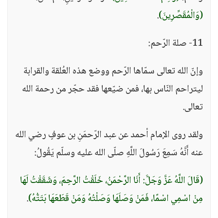
(وَالْمُقَصِّرِينَ)
.
11- صلة الرّحم:
وإنّ الله تعالى سمّاها الرّحم ووضع هذه العُلقة والقرابة
ليتراحم النّاس بها، فمن ضيّعها فقد حجّر من رحمة الله
تعالى.
ولقد روى الإمام أحمد عن عبد الرّحمَنِ بن عوفٍ رضي الله
عنه أَنَّهُ سَمِعَ رَسُولَ اللَّهِ صلّى الله عليه وسلّم يَقُولُ:
(قَالَ اللَّهُ عَزَّ وَجَلَّ: أَنَا الرَّحْمَنُ، خَلَقْتُ الرَّحِمَ، وَشَقَقْتُ لَهَا
مِنْ اسْمِي اسْمًا، فَمَنْ وَصَلَهَا وَصَلْتُهُ وَمَنْ قَطَعَهَا بَتَتُّهُ)
.