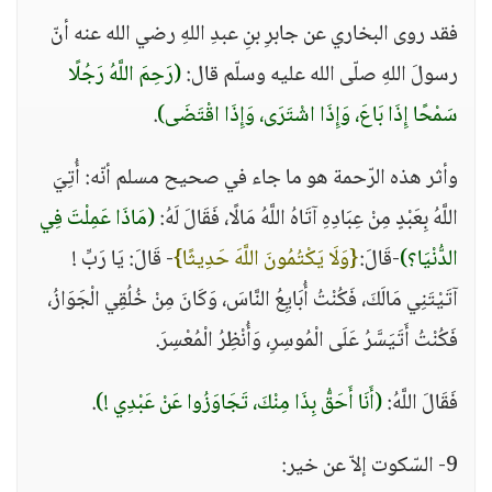
فقد روى البخاري عن جابرِ بنِ عبدِ اللهِ رضي الله عنه أنّ
رسولَ اللهِ صلّى الله عليه وسلّم قال:
(رَحِمَ اللَّهُ رَجُلًا
سَمْحًا إِذَا بَاعَ، وَإِذَا اشْتَرَى، وَإِذَا اقْتَضَى)
.
وأثر هذه الرّحمة هو ما جاء في صحيح مسلم أنّه: أُتِيَ
اللَّهُ بِعَبْدٍ مِنْ عِبَادِهِ آتَاهُ اللَّهُ مَالًا، فَقَالَ لَهُ:
(مَاذَا عَمِلْتَ فِي
الدُّنْيَا؟)
-قَالَ:
{وَلَا يَكْتُمُونَ اللَّهَ حَدِيثًا}
- قَالَ: يَا رَبِّ !
آتَيْتَنِي مَالَكَ، فَكُنْتُ أُبَايِعُ النَّاسَ، وَكَانَ مِنْ خُلُقِي الْجَوَازُ،
فَكُنْتُ أَتَيَسَّرُ عَلَى الْمُوسِرِ، وَأُنْظِرُ الْمُعْسِرَ.
فَقَالَ اللَّهُ:
(أَنَا أَحَقُّ بِذَا مِنْكَ، تَجَاوَزُوا عَنْ عَبْدِي !)
.
9- السّكوت إلاّ عن خير: