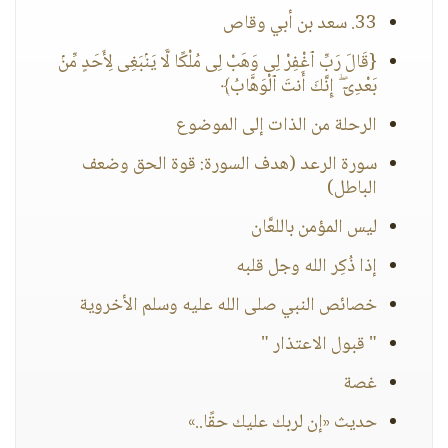
33. سعد بن أبي وقاص
{قَالَ رَبِّ ٱغْفِرْ لِى وَهَبْ لِى مُلْكًا لَّا يَنۢبَغِى لِأَحَدٍ مِّنۢ
بَعْدِىٓ ۖ إِنَّكَ أَنتَ ٱلْوَهَّابُ﴾
الرحلة من الذات إلى الموضوع
سورة الرعد (هدف السورة: قوة الحق وضعف
الباطل)
ليس المؤمن باللعَّان
إذا ذُكِر الله وجل قلبه
خصائص النبي صلى الله عليه وسلم الأخروية
" قبول الاعتذار "
غصة
حديث «إن لربك عليك حقًا..»