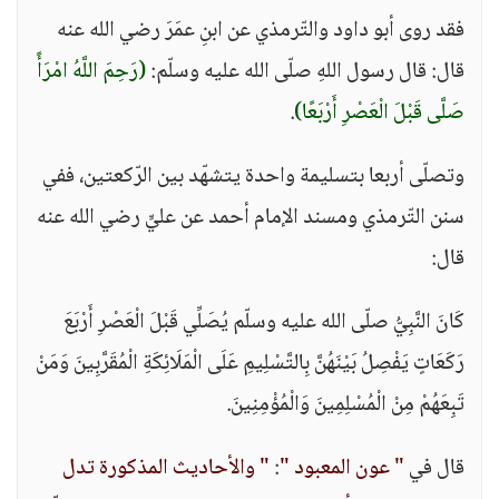
فقد روى أبو داود والتّرمذي عن ابنِ عمَرَ رضي الله عنه
قال: قال رسول اللهِ صلّى الله عليه وسلّم:
(رَحِمَ اللَّهُ امْرَأً
صَلَّى قَبْلَ الْعَصْرِ أَرْبَعًا)
.
وتصلّى أربعا بتسليمة واحدة يتشهّد بين الرّكعتين، ففي
سنن التّرمذي ومسند الإمام أحمد عن عليٍّ رضي الله عنه
قال:
كَانَ النَّبِيُّ صلّى الله عليه وسلّم يُصَلِّي قَبْلَ الْعَصْرِ أَرْبَعَ
رَكَعَاتٍ يَفْصِلُ بَيْنَهُنَّ بِالتَّسْلِيمِ عَلَى الْمَلَائِكَةِ الْمُقَرَّبِينَ وَمَنْ
تَبِعَهُمْ مِنْ الْمُسْلِمِينَ وَالْمُؤْمِنِينَ.
قال في
" عون المعبود "
:
" والأحاديث المذكورة تدل