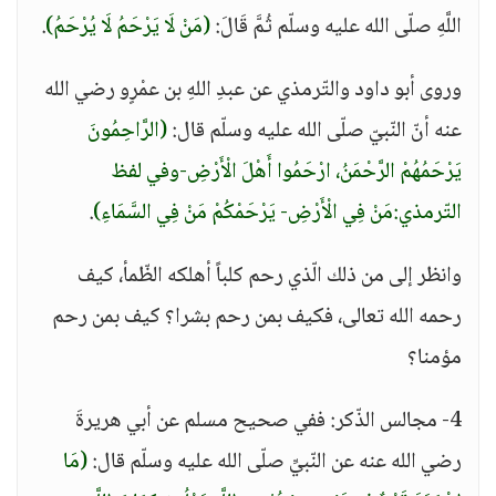
اللَّهِ صلّى الله عليه وسلّم ثُمَّ قَالَ:
(مَنْ لَا يَرْحَمُ لَا يُرْحَمُ)
.
وروى أبو داود والتّرمذي عن عبدِ اللهِ بن عمْرٍو رضي الله
عنه أنّ النّبيّ صلّى الله عليه وسلّم قال:
(الرَّاحِمُونَ
يَرْحَمُهُمْ الرَّحْمَنُ، ارْحَمُوا أَهْلَ الْأَرْضِ-وفي لفظ
التّرمذي:مَنْ فِي الْأَرْضِ- يَرْحَمْكُمْ مَنْ فِي السَّمَاءِ)
.
وانظر إلى من ذلك الّذي رحم كلباً أهلكه الظّمأ، كيف
رحمه الله تعالى، فكيف بمن رحم بشرا؟ كيف بمن رحم
مؤمنا؟
4- مجالس الذّكر: ففي صحيح مسلم عن أبي هريرةَ
رضي الله عنه عن النّبيِّ صلّى الله عليه وسلّم قال:
(مَا