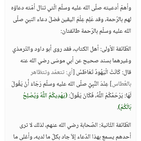
وأهمّ أدعيته صلّى الله عليه وسلّم الّتي تنال أمّته دعاؤه
لهم بالرّحمة، وقد عَلِم عِلْمَ اليقين فضلَ دعاء النبيّ صلّى
الله عليه وسلّم بالرّحمة طائفتان:
الطّائفة الأولى: أهل الكتاب، فقد روى أبو داود والتّرمذي
وغيرهما بسند صحيح عن أبي موسَى رضي الله عنه
قال: كَانَتْ الْيَهُودُ تَعَاطَسُ
[أي: تتعمّد وتتظاهر
بالعُطاس]
عِنْدَ النَّبِيِّ صلّى الله عليه وسلّم رَجَاءَ أَنْ يَقُولَ
لَهَا: يَرْحَمُكُمْ اللَّهُ، فَكَانَ يَقُولُ:
(يَهْدِيكُمُ اللَّهُ وَيُصْلِحُ
بَالَكُمْ)
.
الطّائفة الثّانية: الصّحابة رضي الله عنهم، لذلك لا ترى
أحدهم يسمع بهذا الدّعاء إلاّ جاد بكلّ ما لديه، وأغلى ما