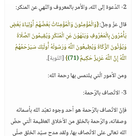
2- الدّعوة إلى الله، والأمر بالمعروف والنّهي عن المنكر:
قال عزّ وجلّ:
{وَالْمُؤْمِنُونَ وَالْمُؤْمِنَاتُ بَعْضُهُمْ أَوْلِيَاءُ بَعْضٍ
يَأْمُرُونَ بِالْمَعْرُوفِ وَيَنْهَوْنَ عَنِ الْمُنْكَرِ وَيُقِيمُونَ الصَّلَاةَ
وَيُؤْتُونَ الزَّكَاةَ وَيُطِيعُونَ اللَّهَ وَرَسُولَهُ أُولَئِكَ سَيَرْحَمُهُمُ
اللَّهُ إِنَّ اللَّهَ عَزِيزٌ حَكِيمٌ
(71)
}
[التّوبة]
.
ومن الأمور الّتي يلتمس بها رحمة الله:
3- الاتّصاف بالرّحمة:
فإنّ الاتّصاف بالرّحمة هو أحد وجوه تعبّد الله بأسمائه
وصفاته، والرّحمة بالخلق من الأخلاق العظيمة الّتي حضّ
الله تعالى على الاتّصاف بها، ولقد مدح سيّد الخلق صلّى