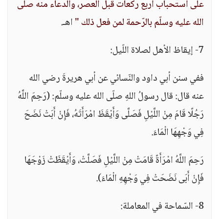
على استحباب أربع ركعات قبل العصر، والدعاء منه صلّى
الله عليه وسلّم بالرّحمة لمن فعل ذلك "
اهـ.
7- إيقاظ الأهل لصلاة اللّيل:
ففي سنن أبي داود والنّسائي عن أبي هريرةَ رضي الله
عنه قال: قال رسولُ اللهِ صلّى الله عليه وسلّم: (رَحِمَ اللَّهُ
رَجُلًا قَامَ مِنْ اللَّيْلِ فَصَلَّى وَأَيْقَظَ امْرَأَتَهُ، فَإِنْ أَبَتْ نَضَحَ
فِي وَجْهِهَا الْمَاءَ.
رَحِمَ اللَّهُ امْرَأَةً قَامَتْ مِنْ اللَّيْلِ فَصَلَّتْ، وَأَيْقَظَتْ زَوْجَهَا
فَإِنْ أَبَى نَضَحَتْ فِي وَجْهِهِ الْمَاءَ).
8- السّماحة في المعاملة: