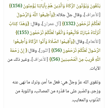
يَتَّقُونَ وَيُؤْتُونَ الزَّكَاةَ وَالَّذِينَ هُمْ بِآَيَاتِنَا يُؤْمِنُونَ
(156)
}
[الأعراف]
، وقال جلّ جلاله:
{وَأَطِيعُوا اللَّهَ وَالرَّسُولَ
لَعَلَّكُمْ تُرْحَمُونَ
(132)
}
[آل عمران]
، وقال:
{وَهَذَا كِتَابٌ
أَنْزَلْنَاهُ مُبَارَكٌ فَاتَّبِعُوهُ وَاتَّقُوا لَعَلَّكُمْ تُرْحَمُونَ
(155)
}
[الأنعام]
، وقال:
{وَأَقِيمُوا الصَّلَاةَ وَآَتُوا الزَّكَاةَ وَأَطِيعُوا
الرَّسُولَ لَعَلَّكُمْ تُرْحَمُونَ
(56)
}
[النّور]
، وقال:
{ إِنَّ رَحْمَةَ
اللَّهِ قَرِيبٌ مِنَ الْمُحْسِنِينَ
(56)
}
[الأعراف]
، وغير ذلك من
الآيات.
وتقوى الله عزّ وجلّ هي: فعل ما أمر، وترك ما نهى عنه
وزجر، والصّبر على ما قدّره من المصائب، والتّوبة من
الذّنوب والمعايب.