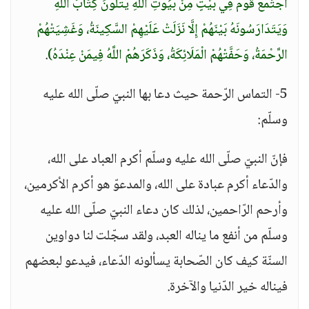
اجْتَمَعَ قَوْمٌ فِي بَيْتٍ مِنْ بُيُوتِ اللَّهِ يَتْلُونَ كِتَابَ اللَّهِ
وَيَتَدَارَسُونَهُ بَيْنَهُمْ إِلَّا نَزَلَتْ عَلَيْهِمْ السَّكِينَةُ، وَغَشِيَتْهُمْ
الرَّحْمَةُ، وَحَفَّتْهُمْ الْمَلَائِكَةُ، وَذَكَرَهُمْ اللَّهُ فِيمَنْ عِنْدَهُ)
.
5- التماس الرّحمة حيث دعا بها النبيّ صلّى الله عليه
وسلّم:
فإنّ النبيّ صلّى الله عليه وسلّم أكرم العباد على الله،
والدّعاء أكرم عبادة على الله، والمدعوّ هو أكرم الأكرمين،
وأرحم الرّاحمين، لذلك كان دعاء النبيّ صلّى الله عليه
وسلّم من أنفع ما يناله العبد، ولقد سجّلت لنا دواوين
السنّة كيف كان الصّحابة يسألونه الدّعاء، فيدعو لبعضهم
فيناله خير الدّنيا والآخرة.