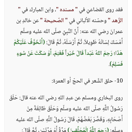
فقد روى القضاعيّ في
" مسنده "
، وابن المبارك في
"
الزّهد "
وحسّنه الألباني في
" الصّحيحة "
عن خالدِ بن
عمرانَ رضي الله عنه: أَنَّ النَّبِيَّ صلّى الله عليه وسلّم
أَمْسَكَ لِسَانَهُ طَوِيلاً، ثُمَّ أَرْسَلَهُ، ثُمَّ قَالَ:
(أَتَخَوَّفُ عَلَيْكُمْ
هَذَا؛ رَحِمَ اللهُ عَبْداً قَالَ خَيْراً فَغَنِمَ، أَوْ سَكَتَ عَنْ سُوءٍ
فَسَلِمَ)
.
10- حلق الشّعر في الحجّ أو العمرة:
روى البخاري ومسلم عن عبدِ اللهِ رضي الله عنه قال: حَلَقَ
رَسُولُ اللَّهِ صلّى الله عليه وسلّم وَحَلَقَ طَائِفَةٌ مِنْ
أَصْحَابِهِ، وَقَصَّرَ بَعْضُهُمْ، قَالَ رَسُولُ اللَّهِ صلّى الله عليه
وسلّم:
(رَحِمَ اللَّهُ الْمُحَلِّقِينَ)
مَرَّةً أَوْ مَرَّتَيْنِ، ثُمَّ قَالَ: