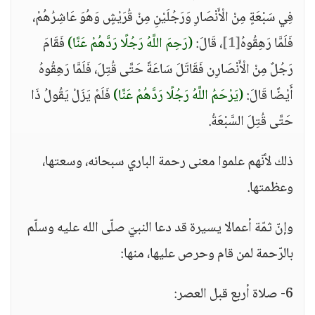
فِي سَبْعَةٍ مِنْ الْأَنْصَارِ وَرَجُلَيْنِ مِنْ قُرَيْشٍ وَهُوَ عَاشِرُهُمْ،
فَلَمَّا رَهِقُوهُ
[1]
، قَالَ:
(رَحِمَ اللَّهُ رَجُلًا رَدَّهُمْ عَنَّا)
فَقَامَ
رَجُلٌ مِنْ الْأَنْصَارِن فَقَاتَلَ سَاعَةً حَتَّى قُتِلَ، فَلَمَّا رَهِقُوهُ
أَيْضًا قَالَ:
(يَرْحَمُ اللَّهُ رَجُلًا رَدَّهُمْ عَنَّا)
فَلَمْ يَزَلْ يَقُولُ ذَا
حَتَّى قُتِلَ السَّبْعَةُ.
ذلك لأنّهم علموا معنى رحمة الباري سبحانه، وسعتها،
وعظمتها.
وإنّ ثمّة أعمالا يسيرة قد دعا النبيّ صلّى الله عليه وسلّم
بالرّحمة لمن قام وحرص عليها، منها:
6- صلاة أربع قبل العصر: