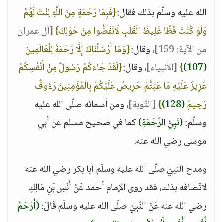
الله عليه وسلّم بذلك فقال:
{فَبِمَا رَحْمَةٍ مِنَ اللَّهِ لِنْتَ لَهُمْ
وَلَوْ كُنْتَ فَظًّا غَلِيظَ الْقَلْبِ لَانْفَضُّوا مِنْ حَوْلِكَ}
[آل عمران
من الآية: 159]
، وقال:
{وَمَا أَرْسَلْنَاكَ إِلَّا رَحْمَةً لِلْعَالَمِينَ
(107)
}
[الأنبياء]
، وقال:
{لَقَدْ جَاءَكُمْ رَسُولٌ مِنْ أَنْفُسِكُمْ
عَزِيزٌ عَلَيْهِ مَا عَنِتُّمْ حَرِيصٌ عَلَيْكُمْ بِالْمُؤْمِنِينَ رَءُوفٌ
رَحِيمٌ
(128)
}
[التّوبة]
، ومن أسمائه صلّى الله عليه
وسلّم:
(نَبِيُّ الرَّحْمَةِ)
كما في صحيح مسلم عن أبي
موسى رضي الله عنه.
ومدح النبيّ صلّى الله عليه وسلّم أبا بكر رضي الله عنه
لاتّصافه بذلك، فقد روى الإمام أحمد عَنْ أَنَسِ بْنِ مَالِكٍ
رضي الله عنه عَنْ النَّبِيِّ صلّى الله عليه وسلّم قَالَ:
(أَرْحَمُ