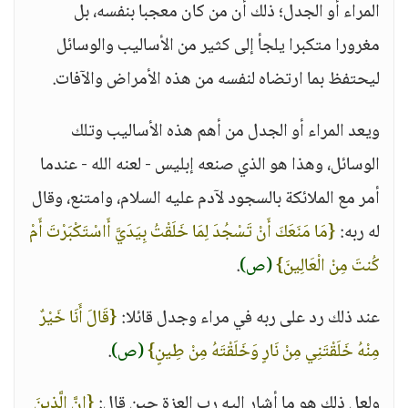
المراء أو الجدل؛ ذلك أن من كان معجبا بنفسه، بل
مغرورا متكبرا يلجأ إلى كثير من الأساليب والوسائل
ليحتفظ بما ارتضاه لنفسه من هذه الأمراض والآفات.
ويعد المراء أو الجدل من أهم هذه الأساليب وتلك
الوسائل، وهذا هو الذي صنعه إبليس - لعنه الله - عندما
أمر مع الملائكة بالسجود لآدم عليه السلام، وامتنع، وقال
له ربه:
{مَا مَنَعَكَ أَنْ تَسْجُدَ لِمَا خَلَقْتُ بِيَدَيَّ أَاسْتَكْبَرْتَ أَمْ
كُنتَ مِنْ الْعَالِينَ}
(ص)
.
عند ذلك رد على ربه في مراء وجدل قائلا:
{قَالَ أَنَا خَيْرٌ
مِنْهُ خَلَقْتَنِي مِنْ نَارٍ وَخَلَقْتَهُ مِنْ طِينٍ}
(ص)
.
ولعل ذلك هو ما أشار إليه رب العزة حين قال:
{إِنَّ الَّذِينَ