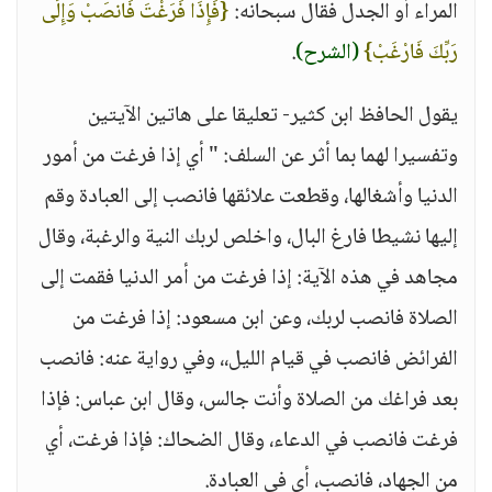
المراء أو الجدل فقال سبحانه:
{فَإِذَا فَرَغْتَ فَانصَبْ وَإِلَى
رَبِّكَ فَارْغَبْ}
(الشرح)
.
يقول الحافظ ابن كثير- تعليقا على هاتين الآيتين
وتفسيرا لهما بما أثر عن السلف: " أي إذا فرغت من أمور
الدنيا وأشغالها، وقطعت علائقها فانصب إلى العبادة وقم
إليها نشيطا فارغ البال، واخلص لربك النية والرغبة، وقال
مجاهد في هذه الآية: إذا فرغت من أمر الدنيا فقمت إلى
الصلاة فانصب لربك، وعن ابن مسعود: إذا فرغت من
الفرائض فانصب في قيام الليل،، وفي رواية عنه: فانصب
بعد فراغك من الصلاة وأنت جالس، وقال ابن عباس: فإذا
فرغت فانصب في الدعاء، وقال الضحاك: فإذا فرغت، أي
من الجهاد، فانصب، أي في العبادة.