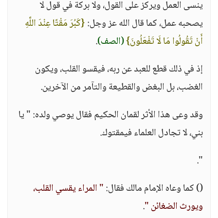
ينسى العمل ويركز على القول، ولا بركة في قول لا
يصحبه عمل، كما قال الله عز وجل:
{كَبُرَ مَقْتًا عِنْدَ اللَّهِ
أَنْ تَقُولُوا مَا لَا تَفْعَلُونَ}
(الصف)
.
إذ في ذلك قطع للعبد عن ربه، فيقسو القلب، ويكون
الغضب، بل البغض والقطيعة والتآمر من الآخرين.
وقد وعى هذا الأثر لقمان الحكيم فقال يوصي ولده: " يا
بني، لا تجادل العلماء فيمقتوك.
".
() كما وعاه الإمام مالك فقال:
" المراء يقسي القلب،
ويورث الضغائن "
.