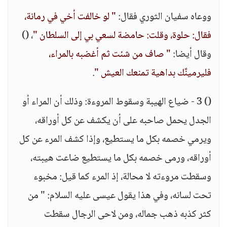
ووعاه سفيان الثوري فقال:
" لو خالفت أخي في رمانة،
فقال: حلوة، وقلت: حامضة لسعي بي إلى السلطان "
، ()
وقال أيضا:
" صاف من شئت ثم أغضبه بالمراء،
فليرمينَّك بداهية تمنعك العيش "
.
() 3 - ضياع الهيبة وسقوط المروءة: وذلك أن المراء أو
الجدل يحمل صاحبه على أن يكشف عن كل أوراقه،
ويرمي خصمه بكل ما يستطيع، وإذا كشف المرء عن كل
أوراقه، ورمى خصمه بكل ما يستطيع ضاعت هيبته،
وسقطت مروءته لا محالة، إذ المرء كما قيل: مخبوء
تحت لسانه، وفي هذا يقول عيسى عليه السلام: " من
كثر كذبه ذهب جماله، ومن لاحى الرجال سقطت