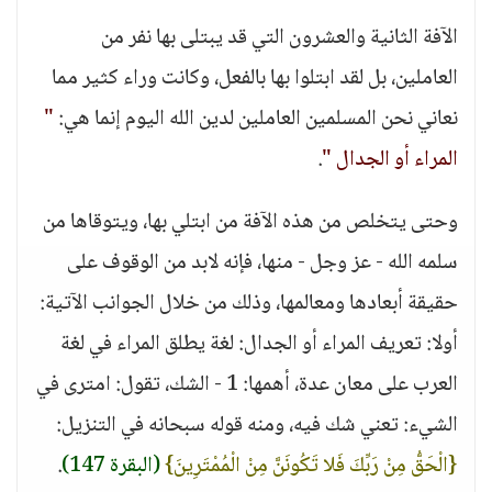
الآفة الثانية والعشرون التي قد يبتلى بها نفر من
العاملين، بل لقد ابتلوا بها بالفعل، وكانت وراء كثير مما
نعاني نحن المسلمين العاملين لدين الله اليوم إنما هي:
"
المراء أو الجدال "
.
وحتى يتخلص من هذه الآفة من ابتلي بها، ويتوقاها من
سلمه الله - عز وجل - منها، فإنه لابد من الوقوف على
حقيقة أبعادها ومعالمها، وذلك من خلال الجوانب الآتية:
أولا: تعريف المراء أو الجدال: لغة يطلق المراء في لغة
العرب على معان عدة، أهمها: 1 - الشك، تقول: امترى في
الشيء: تعني شك فيه، ومنه قوله سبحانه في التنزيل:
{الْحَقُّ مِنْ رَبِّكَ فَلا تَكُونَنَّ مِنْ الْمُمْتَرِينَ}
(البقرة 147)
.