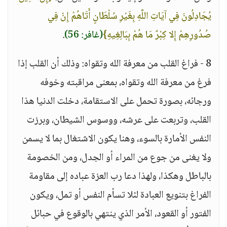
يُجَادِلُونَ فِي آيَاتِ اللَّهِ بِغَيْرِ سُلْطَانٍ أَتَاهُمْ إِنْ فِي
صُدُورِهِمْ إِلا كِبْرٌ مَا هُمْ بِبَالِغِيهِ}
(غافر: 56)
.
8 - فراغ القلب من معرفة الله وتقواه: وذلك أن القلب إذا
فرغ من معرفة الله وتقواه، بمعنى مراقبته وخوفه
ورجائه، بصورة تحمل على الاستقامة، دخلت الدنيا هذا
القلب، وتربعت على عرشه، ووسوس الشيطان، وبرزت
النفس الأمارة بالسوء، وهنا يكون الاشتغال بما لا يسمن
ولا يغنى من جوع من المراء أو الجدل، ومن الخصومة
بالباطل وهكذا، ولهذا دعا رب العزة عباده إلى مقاومة
الفراغ بتنويع العبادة لئلا تسأم النفس أو تمل، ويكون
الفتور أو القعود، الأمر الذي ينتهي بالوقوع في حبائل