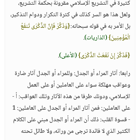
كثيرة في التشريع الإسلامي مقرونة بحكمة التشريع،
ولعل هذا هو السر كذلك في كثرة التكرار ودوام التذكير،
بل الأمر به في قوله سبحانه:
{وَذَكِّرْ فَإِنَّ الذِّكْرَى تَنفَعُ
الْمُؤْمِنِينَ}
(الذاريات)
.
{فَذَكِّرْ إِنْ نَفَعَتْ الذِّكْرَى}
(الأعلى)
.
رابعا: آثار المراء أو الجدل: وللمراء أو الجدل آثار ضارة
وعواقب مهلكة سواء على العاملين أو على العمل
الإسلامي، ودونك طرفا من هذه الآثار وتلك العواقب: أ -
على العاملين: فمن آثار المراء أو الجدل على العاملين: 1
- قسوة القلب: ذلك أن المراء أو الجدل مبني على الكلام
الكثير الذي لا فائدة ترجى من ورائه، ولا طائل تحته