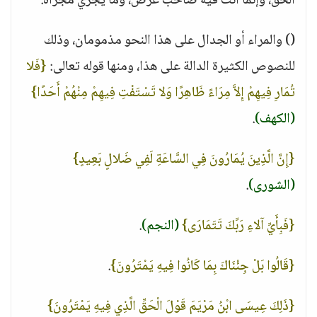
الحق، وإنما أنت فيه صاحب غرض، وما يجري مجراه.
() والمراء أو الجدال على هذا النحو مذمومان، وذلك
للنصوص الكثيرة الدالة على هذا، ومنها قوله تعالى:
{فَلا
تُمَارِ فِيهِمْ إِلاَّ مِرَاءً ظَاهِرًا وَلا تَسْتَفْتِ فِيهِمْ مِنْهُمْ أَحَدًا}
(الكهف)
.
{إِنَّ الَّذِينَ يُمَارُونَ فِي السَّاعَةِ لَفِي ضَلالٍ بَعِيدٍ}
(الشورى)
.
{فَبِأَيِّ آلاءِ رَبِّكَ تَتَمَارَى}
(النجم)
.
{قَالُوا بَلْ جِئْنَاكَ بِمَا كَانُوا فِيهِ يَمْتَرُونَ}
.
{ذَلِكَ عِيسَى ابْنُ مَرْيَمَ قَوْلَ الْحَقِّ الَّذِي فِيهِ يَمْتَرُونَ}