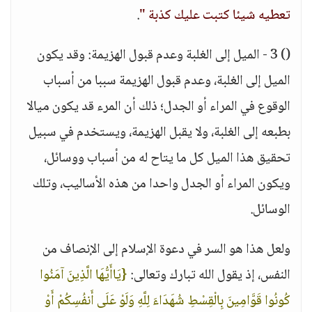
تعطيه شيئا كتبت عليك كذبة "
.
() 3 - الميل إلى الغلبة وعدم قبول الهزيمة: وقد يكون
الميل إلى الغلبة، وعدم قبول الهزيمة سببا من أسباب
الوقوع في المراء أو الجدل؛ ذلك أن المرء قد يكون ميالا
بطبعه إلى الغلبة، ولا يقبل الهزيمة، ويستخدم في سبيل
تحقيق هذا الميل كل ما يتاح له من أسباب ووسائل،
ويكون المراء أو الجدل واحدا من هذه الأساليب، وتلك
الوسائل.
ولعل هذا هو السر في دعوة الإسلام إلى الإنصاف من
النفس، إذ يقول الله تبارك وتعالى:
{يَاأَيُّهَا الَّذِينَ آمَنُوا
كُونُوا قَوَّامِينَ بِالْقِسْطِ شُهَدَاءَ لِلَّهِ وَلَوْ عَلَى أَنفُسِكُمْ أَوْ