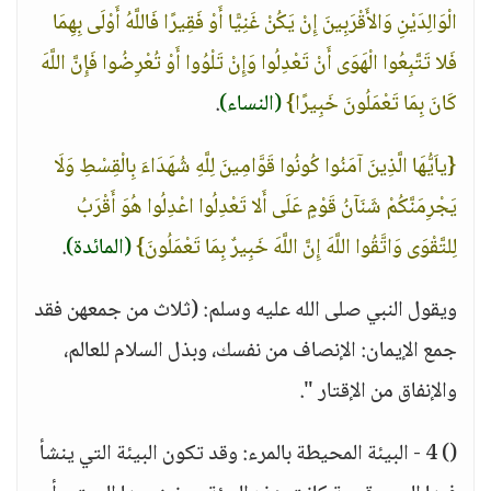
الْوَالِدَيْنِ وَالأَقْرَبِينَ إِنْ يَكُنْ غَنِيًّا أَوْ فَقِيرًا فَاللَّهُ أَوْلَى بِهِمَا
فَلا تَتَّبِعُوا الْهَوَى أَنْ تَعْدِلُوا وَإِنْ تَلْوُوا أَوْ تُعْرِضُوا فَإِنَّ اللَّهَ
كَانَ بِمَا تَعْمَلُونَ خَبِيرًا}
(النساء)
.
{ياَيُّهَا الَّذِينَ آمَنُوا كُونُوا قَوَّامِينَ لِلَّهِ شُهَدَاءَ بِالْقِسْطِ وَلَا
يَجْرِمَنَّكُمْ شَنَآنُ قَوْمٍ عَلَى أَلا تَعْدِلُوا اعْدِلُوا هُوَ أَقْرَبُ
لِلتَّقْوَى وَاتَّقُوا اللَّهَ إِنَّ اللَّهَ خَبِيرٌ بِمَا تَعْمَلُونَ}
(المائدة)
.
ويقول النبي صلى الله عليه وسلم: (ثلاث من جمعهن فقد
جمع الإيمان: الإنصاف من نفسك، وبذل السلام للعالم،
والإنفاق من الإقتار ".
() 4 - البيئة المحيطة بالمرء: وقد تكون البيئة التي ينشأ