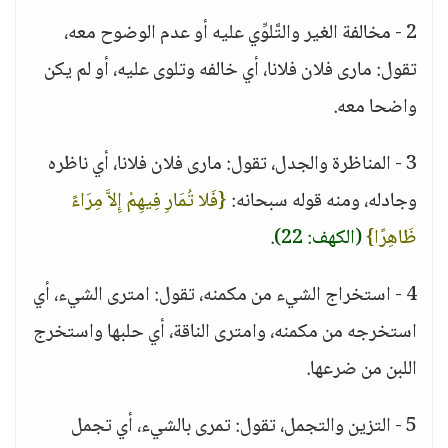
2 - مخالفة الغير والتَّلوِّي عليه أو عدم الوضوح معه،
تقول: مارى فلان فلانا، أي خالفه وتلوى عليه، أو لم يكن
واضحا معه.
3 - المناظرة والجدل، تقول: مارى فلان فلانا، أي ناظره
وجادله، ومنه قوله سبحانه:
{فَلا تُمَارِ فِيهِمْ إِلاَّ مِرَاءً
ظَاهِرًا}
(الكهف: 22)
.
4 - استخراج الشيء من مكمنه، تقول: امترى الشيء، أي
استخرجه من مكمنه، وامترى الناقة، أي حلبها واستخرج
اللبن من ضرعها.
5 - التزين والتجمل، تقول: تمرى بالشيء، أي تجمل