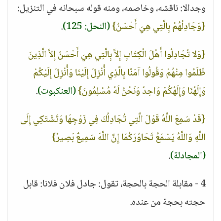
وجدالا: ناقشه، وخاصمه، ومنه قوله سبحانه في التنزيل:
{وَجَادِلْهُمْ بِالَّتِي هِيَ أَحْسَنُ}
(النحل: 125)
.
{وَلا تُجَادِلُوا أَهْلَ الْكِتَابِ إِلاَّ بِالَّتِي هِيَ أَحْسَنُ إِلاَّ الَّذِينَ
ظَلَمُوا مِنْهُمْ وَقُولُوا آمَنَّا بِالَّذِي أُنْزِلَ إِلَيْنَا وَأُنْزِلَ إِلَيْكُمْ
وَإِلَهُنَا وَإِلَهُكُمْ وَاحِدٌ وَنَحْنُ لَهُ مُسْلِمُونَ}
(العنكبوت)
.
{قَدْ سَمِعَ اللَّهُ قَوْلَ الَّتِي تُجَادِلُكَ فِي زَوْجِهَا وَتَشْتَكِي إِلَى
اللَّهِ وَاللَّهُ يَسْمَعُ تَحَاوُرَكُمَا إِنَّ اللَّهَ سَمِيعٌ بَصِيرٌ}
(المجادلة)
.
4 - مقابلة الحجة بالحجة، تقول: جادل فلان فلانا: قابل
حجته بحجة من عنده.