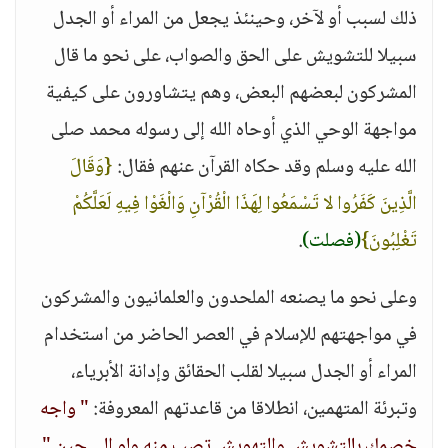
ذلك لسبب أو لآخر، وحينئذ يجعل من المراء أو الجدل
سبيلا للتشويش على الحق والصواب، على نحو ما قال
المشركون لبعضهم البعض، وهم يتشاورون على كيفية
مواجهة الوحي الذي أوحاه الله إلى رسوله محمد صلى
الله عليه وسلم وقد حكاه القرآن عنهم فقال:
{وَقَالَ
الَّذِينَ كَفَرُوا لا تَسْمَعُوا لِهَذَا الْقُرْآنِ وَالْغَوْا فِيهِ لَعَلَّكُمْ
تَغْلِبُونَ}
(فصلت)
.
وعلى نحو ما يصنعه الملحدون والعلمانيون والمشركون
في مواجهتهم للإسلام في العصر الحاضر من استخدام
المراء أو الجدل سبيلا لقلب الحقائق وإدانة الأبرياء،
وتبرئة المتهمين، انطلاقا من قاعدتهم المعروفة:
" واجه
خصمك بالتشويش والتهويش تصب منه ولو إلى حين "
.