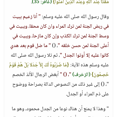
مَقْتًا عِنْدَ اللَّهِ وَعِنْدَ الَّذِينَ آمَنُوا}
(غافر: 35)
.
وقال رسول الله صلى الله عليه وسلم:
" أنا زعيم ببيت
في ربض الجنة لمن ترك المراء وان كان محقا، وببيت في
وسط الجنة لمن ترك الكذب وإن كان مازحا، وببيت في
أعلى الجنة لمن حسن خلقه "
، ()
" ما ضل قوم بعد هدي
كانوا عليه إلا أوتوا الجدل "
، ثم تلا رسول الله صلى الله
عليه وسلم هذه الآية:
{مَا ضَرَبُوهُ لَكَ إِلاَّ جَدَلا بَلْ هُمْ قَوْمٌ
خَصِمُونَ}
(الزخرف)
"، () "
أبغض الرجال الألذ الخصم
"، () إلى غير ذلك من النصوص الدالة بصراحة ووضوح
على ذم المراء أو الجدل.
" وهذا لا يمنع أن هناك نوعا من الجدل محمود، وهو ما