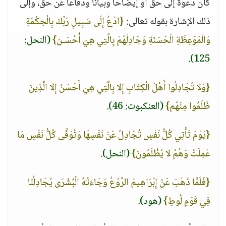
كان دعوة إلى حق أو إيضاحا وبيانا ودفاعا عن حق، وإلى
ذلك الإشارة بقوله تعالى:
{ادْعُ إِلَى سَبِيلِ رَبِّكَ بِالْحِكْمَةِ
وَالْمَوْعِظَةِ الْحَسَنَةِ وَجَادِلْهُمْ بِالَّتِي هِيَ أَحْسَـن}
(النحل:
.
125)
{وَلا تُجَادِلُوا أَهْلَ الْكِتَابِ إِلا بِالَّتِي هِيَ أَحْسَنُ إِلا الَّذِينَ
ظَلَمُوا مِنْهُم}
(العنكبوت: 46)
.
{يَوْمَ تَأْتِي كُلُّ نَفْسٍ تُجَادِلُ عَنْ نَفْسِهَا وَتُوَفَّى كُلُّ نَفْسٍ مَا
عَمِلَتْ وَهُمْ لا يُظْلَمُونَ}
(النحل)
.
{فَلَمَّا ذَهَبَ عَنْ إِبْرَاهِيمَ الرَّوْعُ وَجَاءَتْهُ الْبُشْرَى يُجَادِلُنَا
فِي قَوْمِ لُوطٍ}
(هود)
.