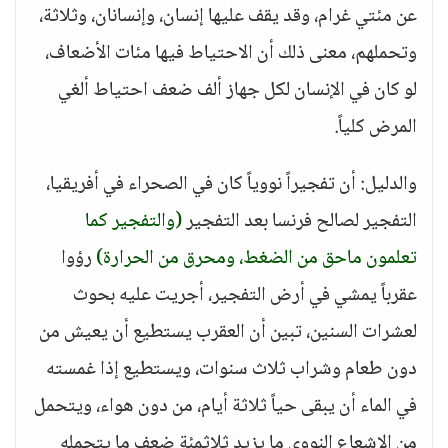
عن مئتي غرام، وقد يقف عليها إنسان، وإنسانان، وثلاثة،
وتحملهم، معنى ذلك أن الاحتياط فيها مئات الأضعاف،
لو كان في الإنسان لكل جهاز ألف ضعف احتياط ألغي
المرض كلياً.
والدليل: أن تفجيراً نووياً كان في الصحراء في أفريقيا،
التفجير لصالح فرنسا بعد التفجير
(والتفجير كما
تعلمون ماحق من الضغط، ومحرق من الحرارة)
رؤوا
عقرباً يمشي في أرض التفجير، أجريت عليه بحوث
لعشرات السنين، تبين أن العقرب يستطيع أن يعيش من
دون طعام وشراب ثلاث سنوات، ويستطيع إذا غمسته
في الماء أن يبقى حياً ثلاثة أيام، من دون هواء، ويتحمل
من الإشعاع النووي ما يزيد ثلاثمئة ضعف ما يتحمله