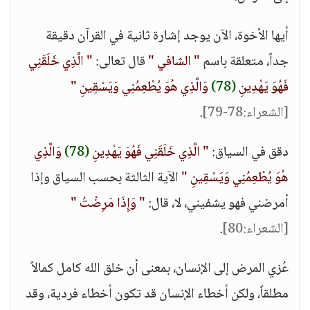
أيها الأخوة، الآن يوجد إشارة ثانية في القرآن دقيقة
جداً، متعلقة باسم
" الشافي "
قال تعالى:
" الَّذِي خَلَقَنِي
فَهُوَ يَهْدِينِ
(78)
وَالَّذِي هُوَ يُطْعِمُنِي وَيَسْقِينِ "
[الشعراء:78-79]
.
دقق في السياق:
" الَّذِي خَلَقَنِي فَهُوَ يَهْدِينِ
(78)
وَالَّذِي
هُوَ يُطْعِمُنِي وَيَسْقِينِ "
الآية الثالثة بحسب السياق وإذا
أمرضني فهو يشفيني، لا، قال:
" وَإِذَا مَرِضْتُ "
[الشعراء:80]
.
عُزي المرض إلى الإنسان، بمعنى أن خلق الله كامل كمالاً
مطلقاً، ولكن أخطاء الإنسان قد تكون أخطاء فردية، وقد