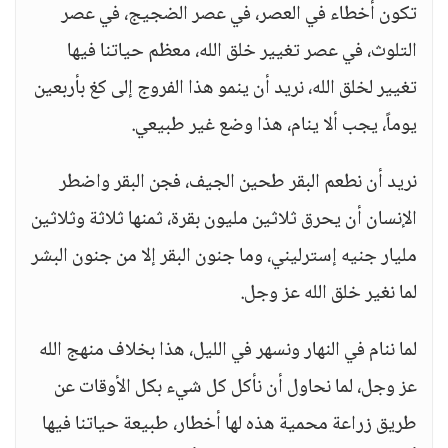
تكون أخطاء في العصر، في عصر الضجيج، في عصر
التلوث، في عصر تغيير خلق الله، معظم حياتنا فيها
تغيير لخلق الله، نريد أن ينمو هذا الفروج إلى كغ بأربعين
يوماً، يجب ألا ينام، هذا وضع غير طبيعي.
نريد أن نطعم البقر طحين الجيف، فجن البقر واضطر
الإنسان أن يحرق ثلاثين مليون بقرة، ثمنها ثلاثة وثلاثين
مليار جنيه إسترليني، وما جنون البقر إلا من جنون البشر
لما نغير خلق الله عز وجل.
لما ننام في النهار ونسهر في الليل، هذا بخلاف منهج الله
عز وجل، لما نحاول أن نأكل كل شيء بكل الأوقات عن
طريق زراعة محمية هذه لها أخطار، طبيعة حياتنا فيها