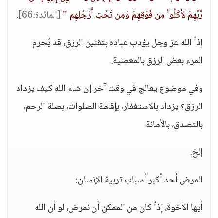
رَّبِّهِمْ لأكَلُواْ مِن فَوْقِهِمْ وَمِن تَحْتِ أَرْجُلِهِم "
[المائدة:66]
.
إذاً الله عز وجل يؤدب عباده بتقنين الرزق، قد يُحرم
المرء بعض الرزق بالمعصية.
وفي موضوع يعالج في وقت آخر إن شاء الله كيف يزداد
الرزق؟ يزداد بالاستغفار، بإقامة الصلوات، بصلة الرحم،
بالتصدق، بالأمانة.
إلخ.
المرض أحد أكبر أسباب تربية الإنسان:
أيها الأخوة، إذاً كان من الممكن أن نمرض، لو أن الله