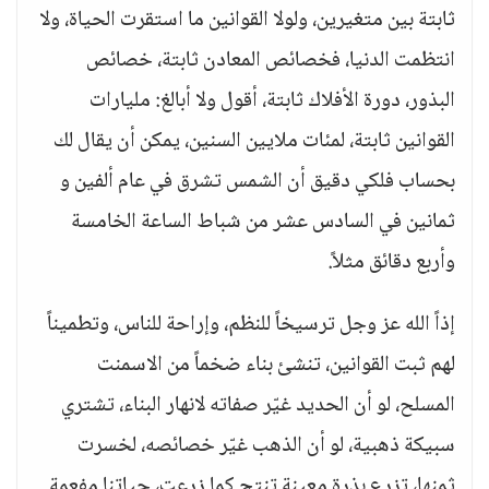
ثابتة بين متغيرين، ولولا القوانين ما استقرت الحياة، ولا
انتظمت الدنيا، فخصائص المعادن ثابتة، خصائص
البذور، دورة الأفلاك ثابتة، أقول ولا أبالغ: مليارات
القوانين ثابتة، لمئات ملايين السنين، يمكن أن يقال لك
بحساب فلكي دقيق أن الشمس تشرق في عام ألفين و
ثمانين في السادس عشر من شباط الساعة الخامسة
وأربع دقائق مثلاً.
إذاً الله عز وجل ترسيخاً للنظم، وإراحة للناس، وتطميناً
لهم ثبت القوانين، تنشئ بناء ضخماً من الاسمنت
المسلح، لو أن الحديد غيّر صفاته لانهار البناء، تشتري
سبيكة ذهبية، لو أن الذهب غيّر خصائصه، لخسرت
ثمنها، تزرع بذرة معينة تنتج كما زرعت، حياتنا مفعمة