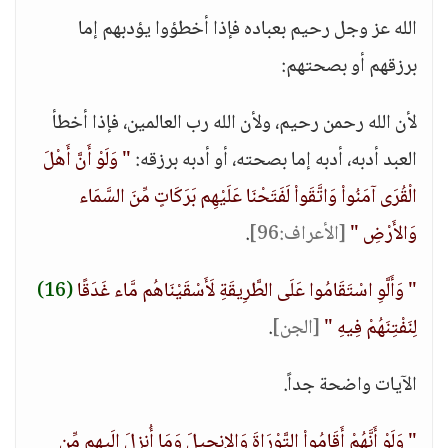
الله عز وجل رحيم بعباده فإذا أخطؤوا يؤدبهم إما
برزقهم أو بصحتهم:
لأن الله رحمن رحيم، ولأن الله رب العالمين، فإذا أخطأ
العبد أدبه، أدبه إما بصحته، أو أدبه برزقه:
" وَلَوْ أَنَّ أَهْلَ
الْقُرَى آمَنُواْ وَاتَّقَواْ لَفَتَحْنَا عَلَيْهِم بَرَكَاتٍ مِّنَ السَّمَاء
وَالأَرْضِ "
[الأعراف:96]
.
" وَأَلَّوِ اسْتَقَامُوا عَلَى الطَّرِيقَةِ لَأَسْقَيْنَاهُم مَّاء غَدَقًا
(16)
لِنَفْتِنَهُمْ فِيهِ "
[الجن]
.
الآيات واضحة جداً.
" وَلَوْ أَنَّهُمْ أَقَامُواْ التَّوْرَاةَ وَالإِنجِيلَ وَمَا أُنزِلَ إِلَيهِم مِّن