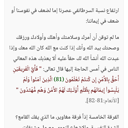
ارتفاع نسبة السرطانفي عصرنا إما لضعف في نفوسنا أو
ضعف في إيماننا:
ما لم توقن أن أمرك وسلامتك وأهلك وأولادك ورزقك
وصحتك بيد الله وأنك إذا كنت مع الله كان الله معك وإذا
عبدت الله أنشأ الله لك حقاً عليه ألا يعذبك هذه المعاني
الناس في أمس الحاجة إليها قال تعالى:
" فَأَيُّ الْفَرِيقَيْنِ
أَحَقُّ بِالأَمْنِ إِن كُنتُمْ تَعْلَمُونَ
(81)
الَّذِينَ آمَنُواْ وَلَمْ
يَلْبِسُواْ إِيمَانَهُم بِظُلْمٍ أُوْلَـئِكَ لَهُمُ الأَمْنُ وَهُم مُّهْتَدُونَ "
[الأنعام:81-82]
.
الفرقة الخامسة إذاً فرقة مغاوير، ما الذي يفك القامع؟