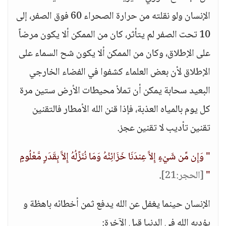
الإنسان ولو نقلته من حرارة الصحراء 60 فوق الصفر، إلى
10 تحت الصفر لم يتأثر، كان من الممكن ألا يكون مرضاً
على الإطلاق، وكان من الممكن ألا يكون شح السماء على
الإطلاق لأن بعض العلماء كشفوا في الفضاء الخارجي
البعيد سحابة يمكن أن تملأ محيطات الأرض ستين مرة
كل يوم بالمياه العذبة، فإذا قنن الله الأمطار فالتقنين
تقنين تأديب لا تقنين عجز.
" وَإِن مِّن شَيْءٍ إِلاَّ عِندَنَا خَزَائِنُهُ وَمَا نُنَزِّلُهُ إِلاَّ بِقَدَرٍ مَّعْلُومٍ
"
[الحجر:21]
.
الإنسان حينما يغفل عن الله يدفع ثمن أخطائه باهظة و
يؤدبه الله في الدنيا قبل الآخرة: