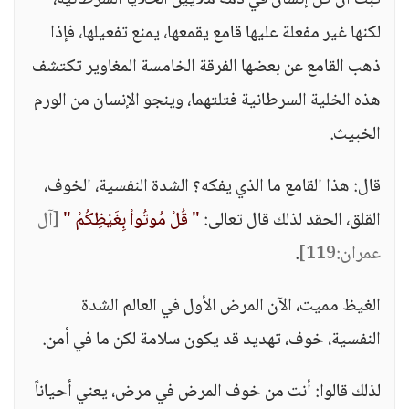
ثبت أن كل إنسان في دمه ملايين الخلايا السرطانية،
لكنها غير مفعلة عليها قامع يقمعها، يمنع تفعيلها، فإذا
ذهب القامع عن بعضها الفرقة الخامسة المغاوير تكتشف
هذه الخلية السرطانية فتلتهما، وينجو الإنسان من الورم
الخبيث.
قال: هذا القامع ما الذي يفكه؟ الشدة النفسية، الخوف،
القلق، الحقد لذلك قال تعالى:
" قُلْ مُوتُواْ بِغَيْظِكُمْ "
[آل
عمران:119]
.
الغيظ مميت، الآن المرض الأول في العالم الشدة
النفسية، خوف، تهديد قد يكون سلامة لكن ما في أمن.
لذلك قالوا: أنت من خوف المرض في مرض، يعني أحياناً