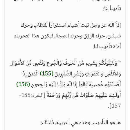
تأديباً لنا:
إذاً الله عز وجل ثبت أشياء استقراراً للنظام، وحرك
شيئين، حرك الرزق وحرك الصحة، ليكون هذا التحريك
أداة تأديب لنا.
" وَلَنَبْلُوَنَّكُمْ بِشَيْءٍ مِّنَ الْخَوفْ وَالْجُوعِ وَنَقْصٍ مِّنَ الأَمَوَالِ
وَالأنفُسِ وَالثَّمَرَاتِ وَبَشِّرِ الصَّابِرِينَ
(155)
الَّذِينَ إِذَا
أَصَابَتْهُم مُّصِيبَةٌ قَالُواْ إِنَّا لِلّهِ وَإِنَّـا إِلَيْهِ رَاجِعون
(156)
أُولَـئِكَ عَلَيْهِمْ صَلَوَاتٌ مِّن رَّبِّهِمْ وَرَحْمَةٌ
[البقرة:155-
.
157]
ها هو التأديب، وهذه هي التربية، فلذلك: