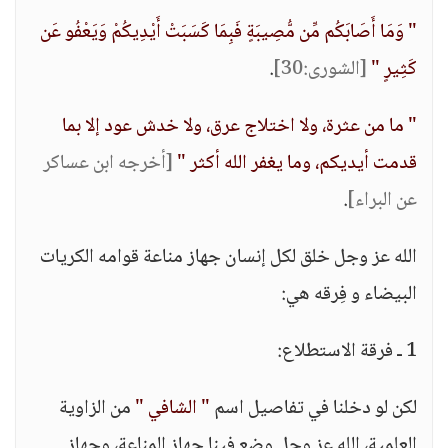
" وَمَا أَصَابَكُم مِّن مُّصِيبَةٍ فَبِمَا كَسَبَتْ أَيْدِيكُمْ وَيَعْفُو عَن
كَثِيرٍ "
[الشورى:30]
.
" ما من عثرة، ولا اختلاج عرق، ولا خدش عود إلا بما
قدمت أيديكم، وما يغفر الله أكثر "
[أخرجه ابن عساكر
عن البراء]
.
الله عز وجل خلق لكل إنسان جهاز مناعة قوامه الكريات
البيضاء و فِرقه هي:
1 ـ فرقة الاستطلاع:
لكن لو دخلنا في تفاصيل اسم
" الشافي "
من الزاوية
العلمية، الله عز وجل وضع فينا جهاز المناعة، وجهاز