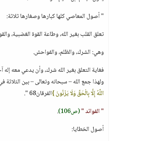
" أصول المعاصي كلها كبارها وصغارها ثلاثة:
تعلق القلب بغير الله، وطاعة القوة الغضبية، والقو
وهي: الشرك، والظلم، والفواحش.
فغاية التعلق بغير الله شرك، وأن يدعي معه إله آخ
ولهذا جمع الله – سبحانه وتعالى – بين الثلاثة في
اللَّهُ إِلَّا بِالْحَقِّ وَلَا يَزْنُونَ }
الفرقان68 ".
" الفوائد "
(ص106)
.
أصول الخطايا: