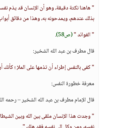
" هاهنا نكتة دقيقة، وهو أن الإنسان قد يذم نفس
بذلك عندهم، ويمدحونه به، وهذا من دقائق أبواب ا
" الفوائد "
(ص58)
.
قال مطرف بن عبد الله الشخير:
" كفى بالنفس إطراء أن تذمها على الملإ ؛ كأنك أر
معرفة خطورة النفس:
قال الإمام مطرف بن عبد الله الشخير – رحمه الله
" وجدت هذا الإنسان ملقى بين الله وبين الشيطان، 
نفسه، ومن وكل إلى نفسه فقد هلك "
.