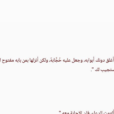
ق دونك أبوابه، وجعل عليه حُجَّابهُ، ولكن أنزلها بمن بابه مفتوح 
يستجيب لك "
.
ألهمت الدعاء، فإن الإجابة معه "
.