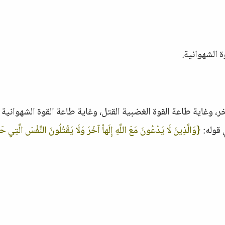
ة الشهوانية.
ر، وغاية طاعة القوة الغضبية القتل، وغاية طاعة القوة الشهوانية ال
 قوله:
{وَالَّذِينَ لَا يَدْعُونَ مَعَ اللَّهِ إِلَهاً آخَرَ وَلَا يَقْتُلُونَ النَّفْسَ الَّتِي حَر