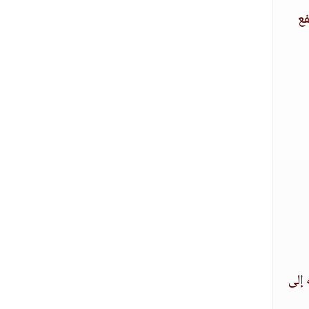
فع
 إلى