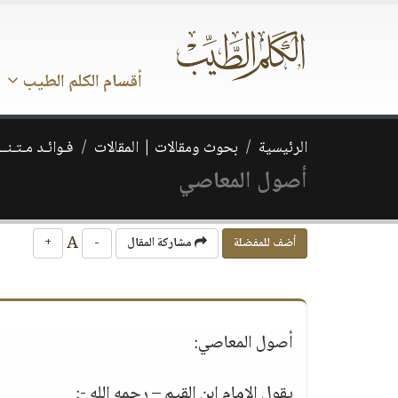
أقسام الكلم الطيب
الرئيسية
بحوث ومقالات | المقالات
فـوائـد مـتـنــ
أصول المعاصي
A
أضف للمفضلة
مشاركة المقال
-
+
أصول المعاصي:
يقول الإمام ابن القيم – رحمه الله -: