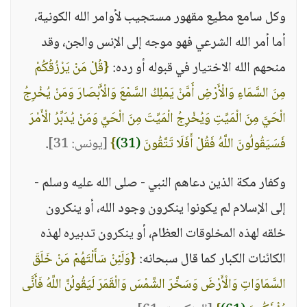
وكل سامع مطيع مقهور مستجيب لأوامر الله الكونية،
أما أمر الله الشرعي فهو موجه إلى الإنس والجن، وقد
منحهم الله الاختيار في قبوله أو رده:
{قُلْ مَنْ يَرْزُقُكُمْ
مِنَ السَّمَاءِ وَالْأَرْضِ أَمَّنْ يَمْلِكُ السَّمْعَ وَالْأَبْصَارَ وَمَنْ يُخْرِجُ
الْحَيَّ مِنَ الْمَيِّتِ وَيُخْرِجُ الْمَيِّتَ مِنَ الْحَيِّ وَمَنْ يُدَبِّرُ الْأَمْرَ
فَسَيَقُولُونَ اللَّهُ فَقُلْ أَفَلَا تَتَّقُونَ
(31)
}
[يونس: 31]
.
وكفار مكة الذين دعاهم النبي - صلى الله عليه وسلم -
إلى الإسلام لم يكونوا ينكرون وجود الله، أو ينكرون
خلقه لهذه المخلوقات العظام، أو ينكرون تدبيره لهذه
الكائنات الكبار كما قال سبحانه:
{وَلَئِنْ سَأَلْتَهُمْ مَنْ خَلَقَ
السَّمَاوَاتِ وَالْأَرْضَ وَسَخَّرَ الشَّمْسَ وَالْقَمَرَ لَيَقُولُنَّ اللَّهُ فَأَنَّى