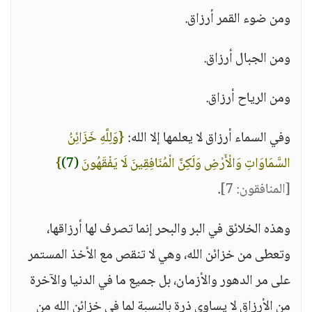
ومن ضوء القمر أرزاق.
ومن الجبال أرزاق.
ومن الرياح أرزاق.
وفي السماء أرزاق لا يعلمها إلا الله:
{وَلِلَّهِ خَزَائِنُ
السَّمَاوَاتِ وَالْأَرْضِ وَلَكِنَّ الْمُنَافِقِينَ لَا يَفْقَهُونَ
(7)
}
[المنافقون: 7]
.
وهذه الخلائق في البر والبحر إنما تصرف لها أرزاقها،
وتعطى من خزائن الله، وهي لا تنقص مع الأخذ المستمر
على مر الدهور والأزمان، بل جميع ما في الدنيا والآخرة
من الأرزاق لا يساوي ذرة بالنسبة لما في خزائن الله من