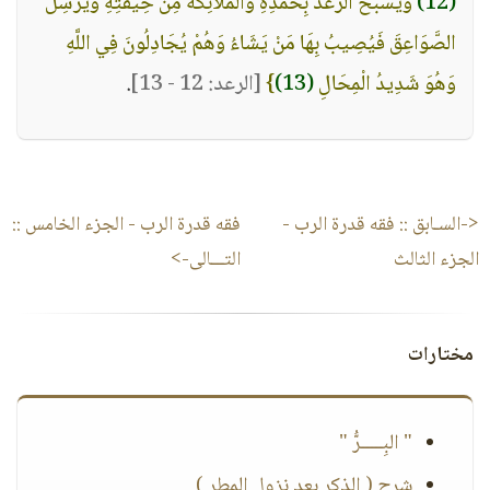
(12)
وَيُسَبِّحُ الرَّعْدُ بِحَمْدِهِ وَالْمَلَائِكَةُ مِنْ خِيفَتِهِ وَيُرْسِلُ
الصَّوَاعِقَ فَيُصِيبُ بِهَا مَنْ يَشَاءُ وَهُمْ يُجَادِلُونَ فِي اللَّهِ
وَهُوَ شَدِيدُ الْمِحَالِ
(13)
}
[الرعد: 12 - 13]
.
<-السـابق ::
فقه قدرة الرب -
فقه قدرة الرب - الجزء الخامس
::
الجزء الثالث
التـــالى->
مختارات
" البِـــــرُّ "
شرح ( الذكر بعد نزول المطر )