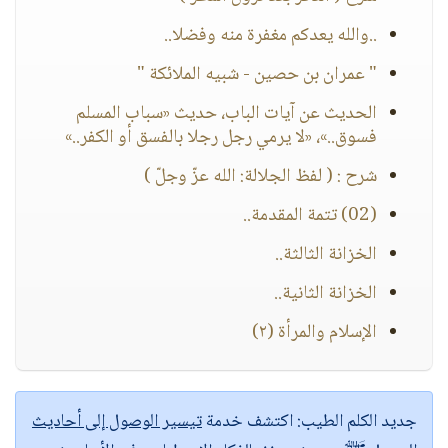
..والله يعدكم مغفرة منه وفضلا..
" عمران بن حصين - شبيه الملائكة "
الحديث عن آيات الباب، حديث «سباب المسلم
فسوق..»، «لا يرمي رجل رجلا بالفسق أو الكفر..»
شرح : ( لفظ الجلالة: الله عزّ وجلّ )
(02) تتمة المقدمة..
الخزانة الثالثة..
الخزانة الثانية..
الإسلام والمرأة (٢)
جديد الكلم الطيب:
اكتشف خدمة
تيسير الوصول إلى أحاديث