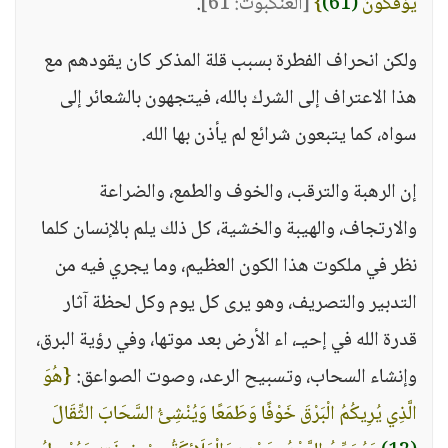
يُؤْفَكُونَ
(61)
}
[العنكبوت: 61]
.
ولكن انحراف الفطرة بسبب قلة المذكر كان يقودهم مع
هذا الاعتراف إلى الشرك بالله، فيتجهون بالشعائر إلى
سواه، كما يتبعون شرائع لم يأذن بها الله.
إن الرهبة والترقب، والخوف والطمع، والضراعة
والارتجاف، والهيبة والخشية، كل ذلك يلم بالإنسان كلما
نظر في ملكوت هذا الكون العظيم، وما يجري فيه من
التدبير والتصريف، وهو يرى كل يوم وكل لحظة آثار
قدرة الله في إحيـ، اء الأرض بعد موتها، وفي رؤية البرق،
وإنشاء السحاب، وتسبيح الرعد، وصوت الصواعق:
{هُوَ
الَّذِي يُرِيكُمُ الْبَرْقَ خَوْفًا وَطَمَعًا وَيُنْشِئُ السَّحَابَ الثِّقَالَ