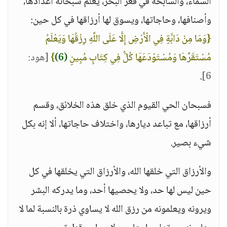
السماء، والسابحة في قعر البحر، يعلم سبحانه أعدادها،
وأصنافها، وحاجاتها، ويسوق لها أرزاقها في كل حين:
{وَمَا مِنْ دَابَّةٍ فِي الْأَرْضِ إِلَّا عَلَى اللَّهِ رِزْقُهَا وَيَعْلَمُ
مُسْتَقَرَّهَا وَمُسْتَوْدَعَهَا كُلٌّ فِي كِتَابٍ مُبِينٍ
(6)
}
[هود:
.
6]
فسبحان الحي القيوم الذي خلق هذه الخلائق، وقسم
أرزاقها، مع تباعد ديارها، واختلاف حاجاتها، ألا إنه بكل
شيء بصير.
والأرزاق التي خلقها الله، والأرزاق التي يخلقها في كل
حين ليس لها حد، ولا يحصيها أحد، وما يدركه البشر
ويرونه ويعلمونه من رزق الله لا يساوي ذرة بالنسبة لما لا