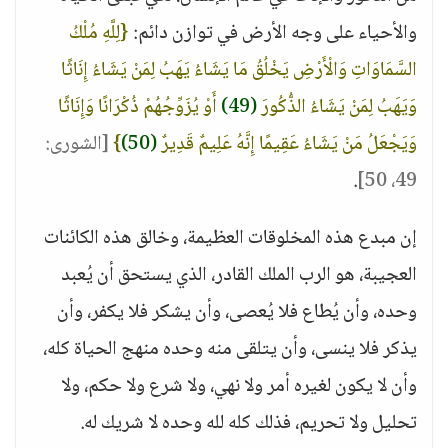
والأحياء على وجه الأرض في توازن دائم:
{لِلَّهِ مُلْكُ
السَّمَاوَاتِ وَالْأَرْضِ يَخْلُقُ مَا يَشَاءُ يَهَبُ لِمَنْ يَشَاءُ إِنَاثًا
وَيَهَبُ لِمَنْ يَشَاءُ الذُّكُورَ
(49)
أَوْ يُزَوِّجُهُمْ ذُكْرَانًا وَإِنَاثًا
وَيَجْعَلُ مَنْ يَشَاءُ عَقِيمًا إِنَّهُ عَلِيمٌ قَدِيرٌ
(50)
}
[الشورى:
.
49، 50]
إن مبدع هذه المخلوقات العظيمة، وخالق هذه الكائنات
العجيبة، هو الرب الملك القادر، الذي يستحق أن يُعبد
وحده، وأن يُطاع فلا يُعصى، وأن يشكر فلا يكفر، وأن
يذكر فلا ينسى، وأن يتلقى منه وحده منهج الحياة كله،
وأن لا يكون لغيره أمر ولا نهي، ولا شرع ولا حكم، ولا
تحليل ولا تحريم، فذلك كله لله وحده لا شريك له.