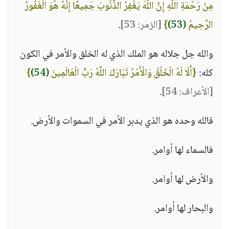
مِنْ رَحْمَةِ اللَّهِ إِنَّ اللَّهَ يَغْفِرُ الذُّنُوبَ جَمِيعًا إِنَّهُ هُوَ الْغَفُورُ
الرَّحِيمُ
(53)
}
[الزمر: 53]
.
والله جل جلاله هو الملك الذي له الخلق والأمر في الكون
كله:
{أَلَا لَهُ الْخَلْقُ وَالْأَمْرُ تَبَارَكَ اللَّهُ رَبُّ الْعَالَمِينَ
(54)
}
[الأعراف: 54]
.
فالله وحده هو الذي يدبر الأمر في السموات والأرض.
فالسماء لها أوامر.
والأرض لها أوامر.
والبحار لها أوامر.