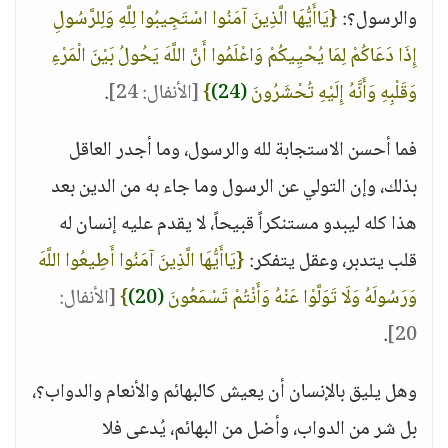
والرسول؟:
{يَاأَيُّهَا الَّذِينَ آمَنُوا اسْتَجِيبُوا لِلَّهِ وَلِلرَّسُولِ
إِذَا دَعَاكُمْ لِمَا يُحْيِيكُمْ وَاعْلَمُوا أَنَّ اللَّهَ يَحُولُ بَيْنَ الْمَرْءِ
وَقَلْبِهِ وَأَنَّهُ إِلَيْهِ تُحْشَرُونَ
(24)
}
[الأنفال: 24]
.
فما أحسن الاستجابة لله والرسول، وما أجدر العاقل
بذلك، وإن التولي عن الرسول وما جاء به من الدين بعد
هذا كله ليبدو مستنكراً قبيحاً، لا يقدم عليه إنسان له
قلب يتدبر، وعقل يتفكر:
{يَاأَيُّهَا الَّذِينَ آمَنُوا أَطِيعُوا اللَّهَ
وَرَسُولَهُ وَلَا تَوَلَّوْا عَنْهُ وَأَنْتُمْ تَسْمَعُونَ
(20)
}
[الأنفال:
.
20]
وهل يليق بالإنسان أن يعيش كالبهائم والأنعام والدواب؟،
بل شر من الدواب، وأضل من البهائم، يُدعى فلا