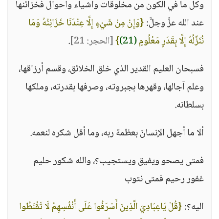
وكل ما في الكون من مخلوقات وأشياء وأحوال فخزائنها
عند الله عزَّ وجلَّ:
{وَإِنْ مِنْ شَيْءٍ إِلَّا عِنْدَنَا خَزَائِنُهُ وَمَا
نُنَزِّلُهُ إِلَّا بِقَدَرٍ مَعْلُومٍ
(21)
}
[الحجر: 21]
.
فسبحان العليم القدير الذي خلق الخلائق، وقسم أرزاقها،
وعلم آجالها، وقهرها بجبروته، وصرفها بقدرته، وملكها
بسلطانه.
ألا ما أجهل الإنسانَ بعظمة ربه، وما أقل شكره لنعمه.
فمتى يصحو ويفيق ويستجيب؟، والله شكور حليم
غفور رحيم فمتى نتوب
اليه؟:
{قُلْ يَاعِبَادِيَ الَّذِينَ أَسْرَفُوا عَلَى أَنْفُسِهِمْ لَا تَقْنَطُوا