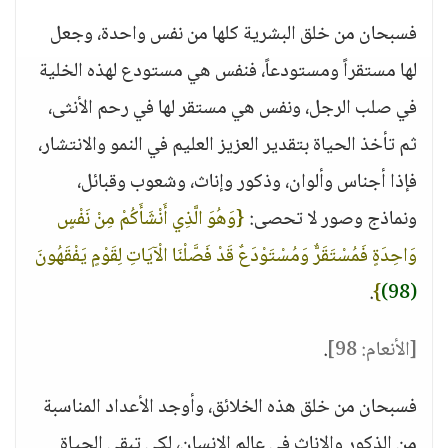
فسبحان من خلق البشرية كلها من نفس واحدة، وجعل
لها مستقراً ومستودعاً، فنفس هي مستودع لهذه الخلية
في صلب الرجل، ونفس هي مستقر لها في رحم الأنثى،
ثم تأخذ الحياة بتقدير العزيز العليم في النمو والانتشار،
فإذا أجناس وألوان، وذكور وإناث، وشعوب وقبائل،
ونماذج وصور لا تحصى:
{وَهُوَ الَّذِي أَنْشَأَكُمْ مِنْ نَفْسٍ
وَاحِدَةٍ فَمُسْتَقَرٌّ وَمُسْتَوْدَعٌ قَدْ فَصَّلْنَا الْآيَاتِ لِقَوْمٍ يَفْقَهُونَ
.
}
(98)
[الأنعام: 98]
.
فسبحان من خلق هذه الخلائق، وأوجد الأعداد المناسبة
من الذكور والإناث في عالم الإنسان، لكي تبقى الحياة