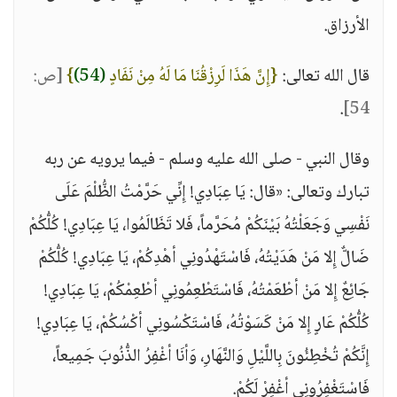
الأرزاق.
قال الله تعالى:
{إِنَّ هَذَا لَرِزْقُنَا مَا لَهُ مِنْ نَفَادٍ
(54)
}
[ص:
.
54]
وقال النبي - صلى الله عليه وسلم - فيما يرويه عن ربه
تبارك وتعالى: «قال: يَا عِبَادِي! إِنِّي حَرَّمْتُ الظُّلْمَ عَلَى
نَفْسِي وَجَعَلْتُهُ بَيْنَكُمْ مُحَرَّماً، فَلا تَظَالَمُوا، يَا عِبَادِي! كُلُّكُمْ
ضَالٌّ إِلا مَنْ هَدَيْتُهُ، فَاسْتَهْدُونِي أهْدِكُمْ، يَا عِبَادِي! كُلُّكُمْ
جَائِعٌ إِلا مَنْ أطْعَمْتُهُ، فَاسْتَطْعِمُونِي أطْعِمْكُمْ، يَا عِبَادِي!
كُلُّكُمْ عَارٍ إِلا مَنْ كَسَوْتُهُ، فَاسْتَكْسُونِي أكْسُكُمْ، يَا عِبَادِي!
إِنَّكُمْ تُخْطِئُونَ بِاللَّيْلِ وَالنَّهَارِ، وَأنَا أغْفِرُ الذُّنُوبَ جَمِيعاً،
فَاسْتَغْفِرُونِي أغْفِرْ لَكُمْ.