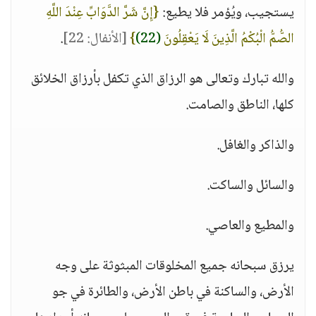
يستجيب، ويُؤمر فلا يطيع:
{إِنَّ شَرَّ الدَّوَابِّ عِنْدَ اللَّهِ
الصُّمُّ الْبُكْمُ الَّذِينَ لَا يَعْقِلُونَ
(22)
}
[الأنفال: 22]
.
والله تبارك وتعالى هو الرزاق الذي تكفل بأرزاق الخلائق
كلها، الناطق والصامت.
والذاكر والغافل.
والسائل والساكت.
والمطيع والعاصي.
يرزق سبحانه جميع المخلوقات المبثوثة على وجه
الأرض، والساكنة في باطن الأرض، والطائرة في جو