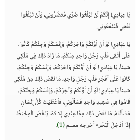
يَا عِبَادِي! إِنَّكُمْ لَنْ تَبْلُغُوا ضَرِّي فَتَضُرُّونِي، وَلَنْ تَبْلُغُوا
نَفْعِي فَتَنْفَعُونِي.
يَا عِبَادِي! لَوْ أنَّ أوَّلَكُمْ وَآخِرَكُمْ، وَإِنْسَكُمْ وَجِنَّكُمْ كَانُوا،
عَلَى أتْقَى قَلْبِ رَجُلٍ وَاحِدٍ مِنْكُمْ، مَا زَادَ ذَلِكَ فِي مُلْكِي
شيئاً، يَا عِبَادِي! لَوْ أنَّ أوَّلَكُمْ وَآخِرَكُمْ، وَإِنْسَكُمْ وَجِنَّكُمْ،
كَانُوا عَلَى أفْجَرِ قَلْبِ رَجُلٍ وَاحِدٍ، مَا نَقَصَ ذَلِكَ مِنْ مُلْكِي
شيئاً يَا عِبَادِي! لَوْ أنَّ أوَّلَكُمْ وَآخِرَكُمْ، وَإِنْسَكُمْ وَجِنَّكُمْ،
قَامُوا فِي صَعِيدٍ وَاحِدٍ فَسَألُونِي، فَأعْطَيْتُ كُلَّ إِنْسَانٍ
مَسْألَتَهُ، مَا نَقَصَ ذَلِكَ مِمَّا عِنْدِي إِلا كَمَا يَنْقُصُ الْمِخْيَطُ
إِذَا أدْخِلَ الْبَحْر» أخرجه مسلم
(1)
.