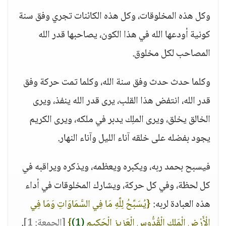
وكل هذه المخلوقات، وكل هذه الكائنات تجري وفق سنة
كونية أودعها الله في هذا الكون، يصاحبها قدر الله
المصاحب لكل مخلوق.
وكلما حدث حدث وفق سنة الله، وكلما تمت حركة وفق
قدر الله، انتفض هذا القلب، يرى قدر الله ينفذ، ويرى
الخالق يخلق، ويرى الملِك يدبر في ملكه، ويرى الكريم
يجود بفضله على خلقه آناء الليل وآناء النهار.
فيسبح بحمد ربه، ويكبره ويعظمه، ويذكره ويراقبه في
كل لحظة، وفي كل حركة، ويشارك المخلوقات في أداء
هذه العبادة لربه:
{يُسَبِّحُ لِلَّهِ مَا فِي السَّمَاوَاتِ وَمَا فِي
الْأَرْضِ الْمَلِكِ الْقُدُّوسِ الْعَزِيزِ الْحَكِيمِ
(1)
}
[الجمعة: 1]
.