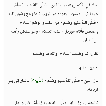
رماه في الأكحل، فضرب النَّبيّ - صَلَّى اللهُ عليهِ وَسَلَّمَ -
خيمة في المسجد ليعوده من قريب فلما رجع رسُول اللهِ
- صَلَّى اللهُ عليهِ وَسَلَّمَ - من الخندق، وضع السلاح
واغتسل فأتاه جبريل - عليه السلام - وهو ينفض رأسه
من الغبار.
فقال: قد وضعت السلاح، والله ما وضعته.
أخرج إليهم.
قال النَّبيّ - صَلَّى اللهُ عليهِ وَسَلَّمَ -:
(فأين؟)
فأشار إلى بني
قريظة.
فأتاهم رسُول اللهِ - صَلَّى اللهُ عليهِ وَسَلَّمَ - فنزلوا على