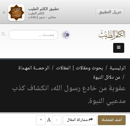
تطبيق الكلم الطيب
تنزيل التطبيق
×
الكلم الطيب
مجاني - بدون إعلانات
الرئيسية
بحوث ومقالات | المقالات
الرحمـــة المهـداة
من دلائل النبوة
عقوبة من خادع رسول الله، انكشاف كذب
مدعيي النبوة.
A
أضف للمفضلة
مشاركة المقال
-
+