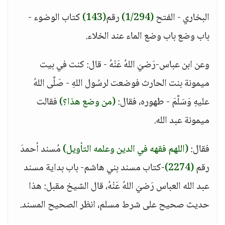
البخاري - الفتح
(1/294)
رقم
(143)
كتاب الوضوء -
باب وضع باب وضع الماء عند الخلاء.
وعن ابن عباس-رَضيَ اللهُ عَنْهُ - قال: كنت في بيت
ميمونة بنت الحارث فوضعت لرسُول اللهِ - صَلَّى اللهُ
عليهِ وَسَلَّمَ - طهوره، فقال:
(من وضع هذا؟)
فقالت
ميمونة عبد الله.
فقال:
(اللهم فقهه في الدين وعلمه التأويل)
مُسند أحمدَ
رقم
(2274)
-كتاب مسند بني هاشم- باب بداية مسند
عبد الله العباس رَضيَ اللهُ عَنْهُ، قال الشيخ مقبل: هذا
حديث صحيح على شرط مسلم، انظر الصحيح المسند.