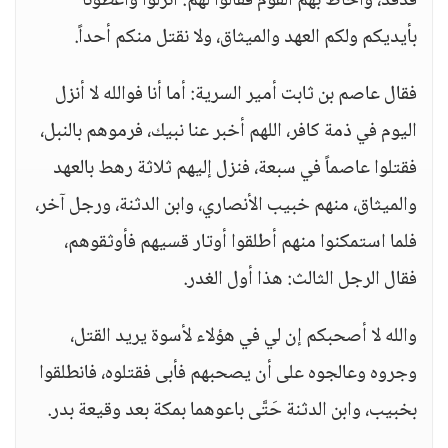
فدفد، وأحاط بهم القوم فقالوا لهم: انزلوا وأعطونا
بأيديكم ولكم العهد والميثاق، ولا نقتل منكم أحداً.
فقال عاصم بن ثابت أمير السرية: أما أنا فوالله لا أنزل
اليوم في ذمة كافر، اللهم أخبر عنا نبيك، فرموهم بالنبل،
فقتلوا عاصماً في سبعة، فنزل إليهم ثلاثة رهط بالعهد
والميثاق، منهم خبيب الأنصاري، وابن الدثنة، ورجل آخر،
فلما استمكنوا منهم أطلقوا أوتار قسيهم فأوثقوهم،
فقال الرجل الثالث: هذا أول الغدر.
والله لا أصحبكم إن لي في هؤلاء لأسوة يريد القتل،
وجروه وعالجوه على أن يصحبهم فأبى فقتلوه، فانطلقوا
بخبيب، وابن الدثنة حَتَّى باعوهما بمكة بعد وقيعة بدر.