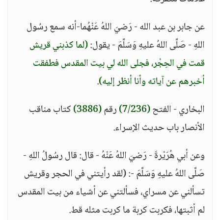
عن جابر بن عبد الله - رَضيَ اللهُ عَنْهُما-أنه سمع رسُول
اللهِ - صَلَّى اللهُ عليهِ وَسَلَّمَ - يقول:
(لما كذبني قريش
قمت في الحِجْر، فجلى الله لي بيت المقدس فطفقت
أخبرهم عن آياته وأنا أنظر إليه)
.
البخاري - الفتح
(7/236)
رقم
(3886)
كتاب مناقب
الأنصار باب حديث الإسراء.
وعن أبي هُرَيْرةَ - رَضيَ اللهُ عَنْهُ - قال: قال رسُولُ اللهِ -
صَلَّى اللهُ عليهِ وَسَلَّمَ -: (لقد رأيتني في الحجر وقريش
تسألني عن مسراي، فسألتني عن أشياء من بيت المقدس
لم أثبتها، فكربت كربة ما كربت مثله قط.