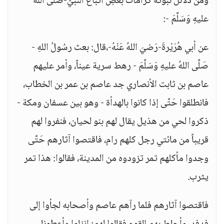
ومن دلائل نبوته كراماتُ بعضِ أتباع النَّبيِّ-صَلَّى اللهُ
عليهِ وَسَلَّمَ -:
عن أبي هُرَيْرةَ-رَضيَ اللهُ عَنْهُ-،قال: بعث رسُولُ اللهِ -
صَلَّى اللهُ عليهِ وَسَلَّمَ - رهط سرية عيناً، وأمر عليهم
عاصم بن ثابت الأنصاري جد عاصم بن عمر بن الخطاب،
فانطلقوا حَتَّى إذا كانوا بالهدأة - وهو بين عسفان ومكة -
ذكروا لحي من هذيل يقال لهم بنو لحيان، فنفروا لهم
قريباً من مائتي رجل كلهم رام، فاقتصوا آثارهم حَتَّى
وجدوا مأكلهم تمر تزودوه من المدينة، فقالوا: هذا تمر
يثرب.
فاقتصوا آثارهم فلما رآهم عاصم وأصحابه لجأوا إلى