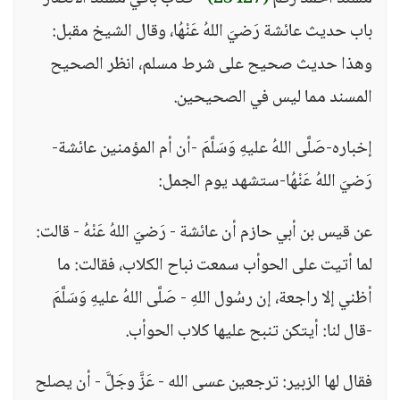
باب حديث عائشة رَضيَ اللهُ عَنْهُا، وقال الشيخ مقبل:
وهذا حديث صحيح على شرط مسلم، انظر الصحيح
المسند مما ليس في الصحيحين.
إخباره-صَلَّى اللهُ عليهِ وَسَلَّمَ -أن أم المؤمنين عائشة-
رَضيَ اللهُ عَنْهُا-ستشهد يوم الجمل:
عن قيس بن أبي حازم أن عائشة - رَضيَ اللهُ عَنْهُ - قالت:
لما أتيت على الحوأب سمعت نباح الكلاب، فقالت: ما
أظني إلا راجعة، إن رسُول اللهِ - صَلَّى اللهُ عليهِ وَسَلَّمَ
-قال لنا: أيتكن تنبح عليها كلاب الحوأب.
فقال لها الزبير: ترجعين عسى الله - عَزَّ وجَلَّ - أن يصلح