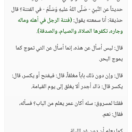
حديثاً عن النَّبيِّ - صَلَّى اللهُ عليهِ وَسَلَّمَ - في الفتنة؟ قال
حذيفة: أنا سمعته يقول:
(فتنة الرجل في أهله وماله
وجاره، تكفرها الصلاة، والصيام، والصدقة)
.
قال: ليس أسأل عن هذه، إنما أسأل عن التي تموج كما
يموج البحر.
قال: وإن دون ذلك باباً مغلقاً، قال: فيفتح أو يكسر، قال:
يكسر قال: ذاك أجدر ألا يغلق إلى يوم القيامة.
فقلنا لمسروق: سله أكان عمر يعلم من الباب؟ فسأله،
فقال: نعم.
كما يعلم أن دون غد الليلة.