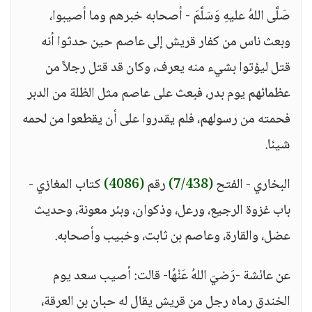
صَلَّى اللهُ عليهِ وَسَلَّمَ - أصحابه خبرهم وما أصيبوا،
وبعث ناس من كفار قريش إلى عاصم حين حدثوا أنه
قتل ليؤتوا بشيء منه يعرف، وكان قد قتل رجلاً من
عظمائهم يوم بدر، فبعث على عاصم مثل الظلة من الدبر
فحمته من رسولهم، فلم يقدروا على أن يقطعوا من لحمه
شيئا.
البخاري - الفتح
(7/438)
رقم
(4086)
كتاب المغازي -
باب غزوة الرجيع، ورعل، وذكوان، وبئر معونة، وحديث
عضل، والقارة، وعاصم بن ثابت، وخبيب وأصحابه.
عن عائشة -رَضيَ اللهُ عَنْهُا- قالت: أصيب سعد يوم
الخندق رماه رجل من قريش يقال له حبان بن العرقة،