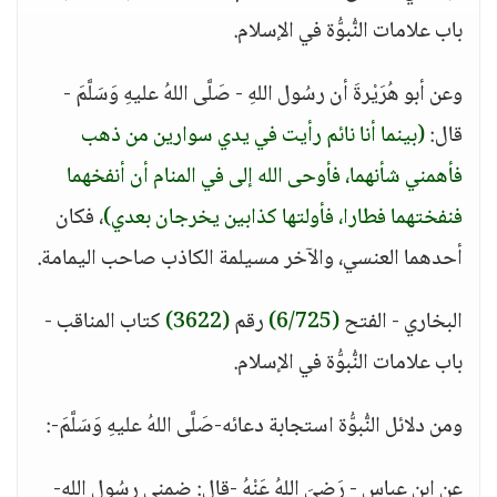
باب علامات النُّبوُّة في الإسلام.
وعن أبو هُرَيْرةَ أن رسُول اللهِ - صَلَّى اللهُ عليهِ وَسَلَّمَ -
قال:
(بينما أنا نائم رأيت في يدي سوارين من ذهب
فأهمني شأنهما، فأوحى الله إلى في المنام أن أنفخهما
فنفختهما فطارا، فأولتها كذابين يخرجان بعدي)
، فكان
أحدهما العنسي، والآخر مسيلمة الكاذب صاحب اليمامة.
البخاري - الفتح
(6/725)
رقم
(3622)
كتاب المناقب -
باب علامات النُّبوُّة في الإسلام.
ومن دلائل النُّبوُّة استجابة دعائه-صَلَّى اللهُ عليهِ وَسَلَّمَ-:
عن ابن عباس - رَضيَ اللهُ عَنْهُ -قال: ضمني رسُول اللهِ-