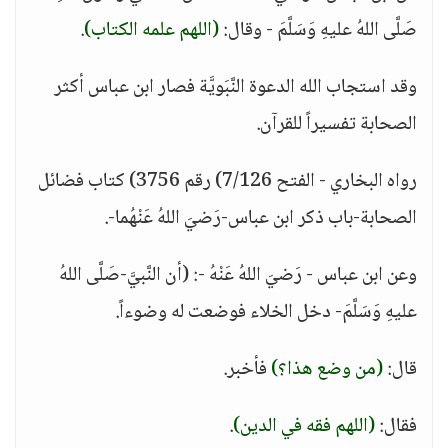
صَلَّى اللهُ عليهِ وَسَلَّمَ - وقال:
(اللهم علمه الكتاب)
.
وقد استجاب الله الدعوة النَّبَويَّة فصار ابن عباس أكثر
الصحابة تفسيراً للقرآن.
رواه البخاري - الفتح 7/126) رقم 3756) كتاب فضائل
الصحابة-باب ذكر ابن عباس-رَضيَ اللهُ عَنْهُما-.
وعن ابن عباس - رَضيَ اللهُ عَنْهُ -: (أن النَّبيَّ-صَلَّى اللهُ
عليهِ وَسَلَّمَ- دخل الخلاء فوضعت له وضوءاً.
قال:
(من وضع هذا؟)
فأخبر.
فقال:
(اللهم فقه في الدين)
.