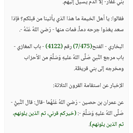
بني غفار- إلا الدم يسيل إليهم.
فقالوا: يا أهل الخيمة ما هذا الذي يأتينا من قبلكم؟ فإذا
سعد يغذوا جرحه دماً، فمات منها - رَضيَ اللهُ عَنْهُ -.
البخاري - الفتح
(7/475)
رقم
(4122)
- باب المغازي -
باب مرجع النَّبيّ صَلَّى اللهُ عليهِ وَسَلَّمَ من الأحزاب
ومخرجه إلى بني قريظة.
الإخبار عن استقامة القرون الثلاثة:
عن عمران بن حصين - رَضيَ اللهُ عَنْهُما -قال: قال النَّبيُّ -
صَلَّى اللهُ عليهِ وَسَلَّمَ -:
(خيركم قرني، ثم الذين يلونهم،
ثم الذين يلونهم)
.