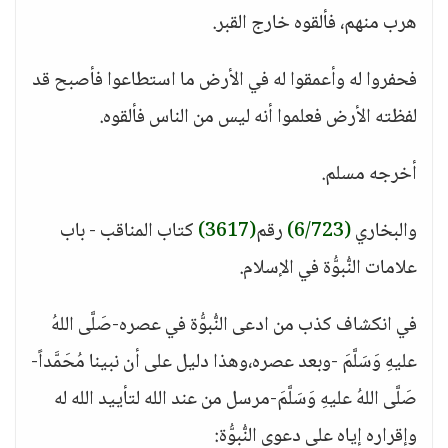
هرب منهم، فألقوه خارج القبر.
فحفروا له وأعمقوا له في الأرض ما استطاعوا فأصبح قد
لفظته الأرض فعلموا أنه ليس من الناس فألقوه.
أخرجه مسلم.
والبخاري
(6/723)
رقم
(3617)
كتاب المناقب - باب
علامات النُّبوُّة في الإسلام.
في انكشاف كذب من ادعى النُّبوُّة في عصره-صَلَّى اللهُ
عليهِ وَسَلَّمَ -وبعد عصره،وهذا دليل على أن نبينا مُحَمَّداً-
صَلَّى اللهُ عليهِ وَسَلَّمَ-مرسل من عند الله لتأييد الله له
وإقراره إياه على دعوى النُّبوُّة: