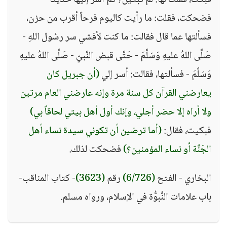
فبكت، فقلت لها: لم تبكين؟ ثم أسر إليها حديثاً
فضحكت، فقلت: ما رأيت كاليوم فرحاً أقرب من حزن،
فسألتها عما قال فقالت: ما كنت لأفشي سر رسُول اللهِ -
صَلَّى اللهُ عليهِ وَسَلَّمَ - حَتَّى قبض النَّبيّ - صَلَّى اللهُ عليهِ
وَسَلَّمَ - فسألتها، فقالت: أسر إلي
(أن جبريل كان
يعارضني القرآن كل سنة مرة وإنه عارضني العام مرتين
ولا أراه إلا حضر أجلي، وإنك أول أهل بيتي لحاقاً بي)
فبكيت، فقال:
(أما ترضين أن تكوني سيدة نساء أهل
الجَنَّة أو نساء المؤمنين؟)
فضحكت لذلك.
البخاري - الفتح
(6/726)
رقم
(3623)
- كتاب المناقب-
باب علامات النُّبوُّة في الإسلام، ورواه مسلم.