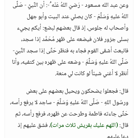
وعن عبد الله مسعود - رَضيَ اللهُ عَنْه ُ-: أن النَّبيَّ - صَلَّى
اللهُ عليهِ وَسَلَّمَ - كان يصلي عند البيت وأبو جهل
وأصحاب له جلوس، إذ قال بعضهم لبضع: أيكم يجيء
بسلى جزور فلان فيضعه على ظهر مُحَمَّد إذا سجد،
فانبعث أشقى القوم فجاء به فنظر حَتَّى إذا سجد النَّبيّ-
صَلَّى اللهُ عليهِ وَسَلَّمَ - وضعه على ظهره بين كتفيه، وأنا
أنظر لا أغني شيئاً لو كانت لي منعة.
قال: فجعلوا يضحكون ويحيل بعضهم على بعض
ورسُول اللهِ - صَلَّى اللهُ عليهِ وَسَلَّمَ - ساجد لا يرفع رأسه،
حَتَّى جاءته فاطمة وطرحت عن ظهره، فرفع رأسه، ثم
قال:
(اللهم عليك بقريش ثلاث مرات)
، فشق عليهم إذ
دعا عليهم.