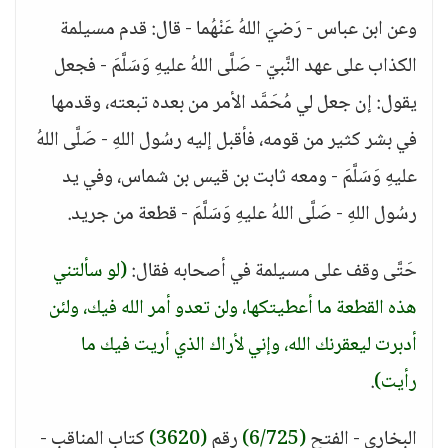
وعن ابن عباس - رَضيَ اللهُ عَنْهُما - قال: قدم مسيلمة
الكذاب على عهد النَّبيّ - صَلَّى اللهُ عليهِ وَسَلَّمَ - فجعل
يقول: إن جعل لي مُحَمَّد الأمر من بعده تبعته، وقدمها
في بشر كثير من قومه، فأقبل إليه رسُول اللهِ - صَلَّى اللهُ
عليهِ وَسَلَّمَ - ومعه ثابت بن قيس بن شماس، وفي يد
رسُول اللهِ - صَلَّى اللهُ عليهِ وَسَلَّمَ - قطعة من جريد.
حَتَّى وقف على مسيلمة في أصحابه فقال:
(لو سألتني
هذه القطعة ما أعطيتكها، ولن تعدو أمر الله فيك، ولئن
أدبرت ليعقرنك الله، وإني لأراك الذي أريت فيك ما
رأيت)
.
البخاري - الفتح
(6/725)
رقم
(3620)
كتاب المناقب -