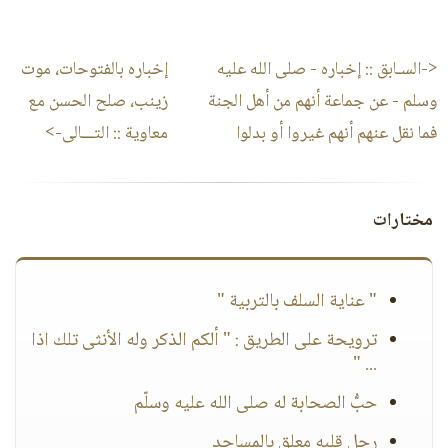
<-السـابق ::
إخباره - صلى الله عليه
إخباره بالفتوحات، موت
وسلم - عن جماعة أنهم من أهل الجنة
زينب، صلح الحسن مع
فما نقل عنهم أنهم غيروا أو بدلوا
معاوية
:: التـــالى->
مختارات
" عناية السلف بالتربية "
ترويحة على الطريق : " ألكم الذكر وله الأنثى تلك اذا
... "
حبُّ الصحابة له صلى الله عليه وسلّم
رجل قلبه معلق بالمساجد