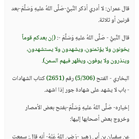
قال عمران: لا أدري أذكر النَّبيُّ-صَلَّى اللهُ عليهِ وَسَلَّمَ-بعد
قرنين أو ثلاثة.
قال النَّبيُّ - صَلَّى اللهُ عليهِ وَسَلَّمَ -:
(إن بعدكم قوماً
يخونون ولا يؤتمنون، ويشهدون ولا يستشهدون،
وينذرون ولا يوفون، ويظهر فيهم السمن)
.
البخاري - الفتح
(5/306)
رقم
(2651)
كتاب الشهادات
- باب لا يشهد على شهادة جور إذا اشهد.
إخباره- صَلَّى اللهُ عليهِ وَسَلَّمَ-بفتح بعض الأمصار
وخروج بعض أصحابها إليها:
عن سفيان بن أبي زهير -رَضيَ اللهُ عَنْهُ- أنه قال: سمعت