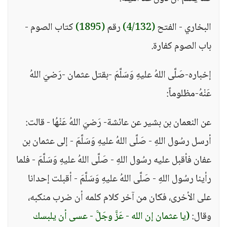
البخاري - الفتح
(4/132)
رقم
(1895)
كتاب الصوم -
باب الصوم كفارة.
إخباره-صَلَّى اللهُ عليهِ وَسَلَّمَ -بقتل عثمان -رَضيَ اللهُ
عَنْهُ-مظلوماً:
عن النعمان بن بشير عن عائشة- رَضيَ اللهُ عَنْهُا - قالت:
أرسل رسُول اللهِ - صَلَّى اللهُ عليهِ وَسَلَّمَ - إلى عثمان بن
عفان فأقبل عليه رسُول اللهِ - صَلَّى اللهُ عليهِ وَسَلَّمَ - فلما
رأينا رسُول اللهِ - صَلَّى اللهُ عليهِ وَسَلَّمَ - أقبلت إحدانا
على الأخرى، فكان من آخر كلام كلمه أن ضرب منكبه،
وقال:
(يا عثمان إن الله - عَزَّ وجَلَّ - عسى أن يلبسك