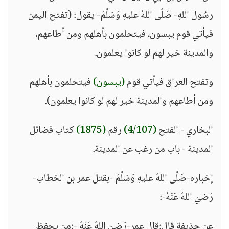
رسُول اللهِ- صَلَّى اللهُ عليهِ وَسَلَّمَ- يقول: (تفتح اليمن
فيأتي قوم يبسون، فيتحلمون بأهلهم ومن أطاعهم،
والمدينة خير لهم لو كانوا يعلمون.
وتفتح العراق فيأتي قوم
(يبسون)
فيتحلمون بأهلهم
ومن أطاعهم والمدينة خير لهم لو كانوا يعلمون).
البخاري - الفتح
(4/107)
رقم
(1875)
كتاب فضائل
المدينة - باب من رغب عن المدينة.
إخباره-صَلَّى اللهُ عليهِ وَسَلَّمَ -بقتل عمر بن الخطاب-
رَضيَ اللهُ عَنْهُ-:
عن حذيفة قال:قال عمر-رَضيَ اللهُ عَنْهُ -:من يحفظ