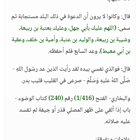
قال: وكانوا لا يرون أن الدعوة في ذلك البلد مستجابة ثم
سمى:
(اللهم عليك بأبي جهل، وعليك بعتبة بن ربيعة،
وشيبة بن ربيعة، والوليد بن عتبة، وأمية بن خلف، وعقبة
بن أبي معيط)
، وعد السابع فلم أحفظه.
قال: فوالذي نفسي بيده لقد رأيت الذين عد رسُول اللهِ -
صَلَّى اللهُ عليهِ وَسَلَّمَ - صرعى في القليب قليب بدر.
والبخاري- الفتح
(1/416)
رقم
(240)
كتاب الوضوء -
باب إذا ألقي على ظهر المصلي قذر أو جيفة لم تفسد
عليه صلاته.
علامات متفرقة: