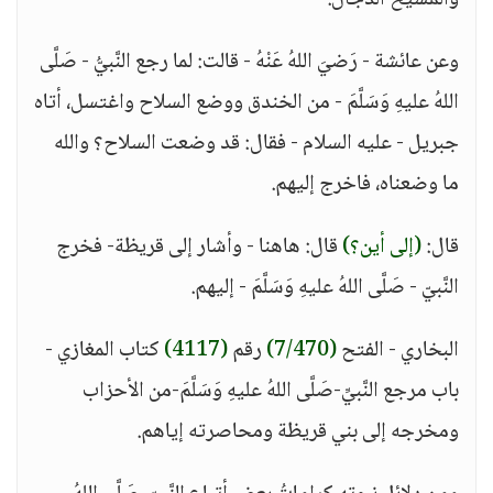
والمسيخ الدجال.
وعن عائشة - رَضيَ اللهُ عَنْهُ - قالت: لما رجع النَّبيُّ - صَلَّى
اللهُ عليهِ وَسَلَّمَ - من الخندق ووضع السلاح واغتسل، أتاه
جبريل - عليه السلام - فقال: قد وضعت السلاح؟ والله
ما وضعناه، فاخرج إليهم.
قال:
(إلى أين؟)
قال: هاهنا - وأشار إلى قريظة- فخرج
النَّبيّ - صَلَّى اللهُ عليهِ وَسَلَّمَ - إليهم.
البخاري - الفتح
(7/470)
رقم
(4117)
كتاب المغازي -
باب مرجع النَّبيِّ-صَلَّى اللهُ عليهِ وَسَلَّمَ-من الأحزاب
ومخرجه إلى بني قريظة ومحاصرته إياهم.