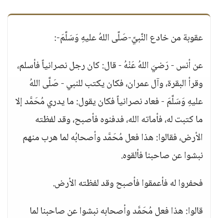
عقوبة من خادع النَّبيِّ-صَلَّى اللهُ عليهِ وَسَلَّمَ-:
عن أنس - رَضيَ اللهُ عَنْهُ - قال: كان رجل نصرانياً فأسلم،
وقرأ البقرة، وآل عمران، فكان يكتب للنبي - صَلَّى اللهُ
عليهِ وَسَلَّمَ - فعاد نصرانياً فكان يقول: ما يدري مُحَمَّد إلا
ما كتبت له، فأماته الله، فدفنوه فأصبح، وقد لفظته
الأرض، فقالوا: هذا فعل مُحَمَّد وأصحابُه لما هرب منهم
نبشوا عن صاحبنا فألقوه.
فحفروا له فأعمقوا فأصبح وقد لفظته الأرض.
قالوا: هذا فعل مُحَمَّد وأصحابه نبشوا عن صاحبنا لما