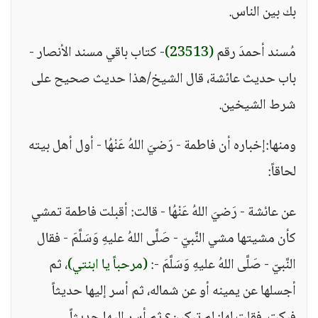
بك بين الناس.
مُسند أحمدَ رقم
(23513)
- كتاب باقي مسند الأنصار -
باب حديث عائشة، قال الشيخ/هذا حديث صحيح على
شرط الشيخين.
ومنها:إخباره أن فاطمة - رَضيَ اللهُ عَنْهُا - أول أهل بيته
لحاقاً:
عن عائشة - رَضيَ اللهُ عَنْهُا - قالت: أقبلت فاطمة تمشي
كأن مشيتها مشي النَّبيّ - صَلَّى اللهُ عليهِ وَسَلَّمَ - فقال
النَّبيّ - صَلَّى اللهُ عليهِ وَسَلَّمَ -:
(مرحباً يا ابنتي)
، ثم
أجسلها عن يمينه أو عن شماله، ثم أسر إليها حديثاً