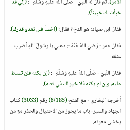
الأمر)
، ثم قال له النَّبيّ - صَلَّى اللهُ عليهِ وَسَلَّمَ -:
(إني قد
خبأت لك خبيئاً)
.
فقال ابن صياد: هو الدخ؟ فقال:
(اخسأ فلن تعدو قدرك)
.
فقال عمر - رَضيَ اللهُ عَنْهُ -: دعني يا رسُولَ اللهِ أضرب
عنقه.
فقال النَّبيّ - صَلَّى اللهُ عليهِ وَسَلَّمَ -:
(إن يكنه فلن تسلط
عليه، وإن لم يكنه فلا خير لك في قتله)
.
أخرجه البخاري - مع الفتح
(6/185)
رقم
(3033)
كتاب
الجهاد والسير- باب ما يجوز من الاحتيال والحذر مع من
يخشى معرته.