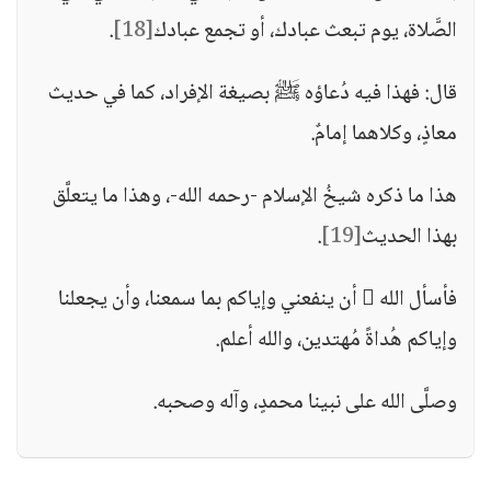
الصَّلاة، يوم تبعث عبادك، أو تجمع عبادك
[18]
.
قال: فهذا فيه دُعاؤه ﷺ بصيغة الإفراد، كما في حديث
معاذٍ، وكلاهما إمامٌ.
هذا ما ذكره شيخُ الإسلام -رحمه الله-، وهذا ما يتعلَّق
بهذا الحديث
[19]
.
فأسأل الله  أن ينفعني وإياكم بما سمعنا، وأن يجعلنا
وإياكم هُداةً مُهتدين، والله أعلم.
وصلَّى الله على نبينا محمدٍ، وآله وصحبه.