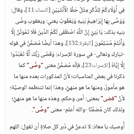
فِي أَوْلَادِكُمْ لِلذَّكَرِ مِثْلُ حَظِّ الْأُنْثَيَيْنِ
[النساء:11]
، وقال:
وَوَصَّى بِهَا إِبْرَاهِيمُ بَنِيهِ وَيَعْقُوبُ يعني: ويعقوب وصَّى
بنيه بذلك: يَا بَنِيَّ إِنَّ اللَّهَ اصْطَفَى لَكُمُ الدِّينَ فَلَا تَمُوتُنَّ إِلَّا
وَأَنْتُمْ مُسْلِمُونَ
[البقرة:132]
، وهذا أيضًا مُضمَّنٌ في قوله
-تبارك وتعالى- في سورة الإسراء: وَقَضَى رَبُّكَ أَلَّا تَعْبُدُوا
إِلَّا إِيَّاهُ
[الإسراء:23]
، فإنَّه مُضمَّنٌ معنى
"وصَّى"
كما
ذكرنا في بعض المناسبات؛ لأنَّ المذكورات بعده منها ما
هو مأمورٌ، ومنها ما هو منهيٌّ، وهذا إنما تنتظمه الوصيَّة؛
لأنَّ
"قضى"
بمعنى: أمر، وحكم، وهذه منها ما هو منهيٌّ؛
ولذلك كان مُضمَّنًا -والله أعلم- معنى
"وصَّى"
.
أُوصيك يا معاذ: لا تدعنَّ في دُبر كل صلاةٍ أن تقول: اللهم