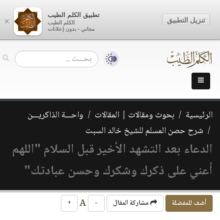
تطبيق الكلم الطيب
تنزيل التطبيق
×
الكلم الطيب
مجاني - بدون إعلانات
الرئيسية
بحوث ومقالات | المقالات
واحـــة الذاكريـــن
شرح حصن المسلم للشيخ خالد السبت
الدعاء بعد التشهد الأخير قبل السلام "اللهم
أعني على ذكرك وشكرك وحسن عبادتك"
A
أضف للمفضلة
مشاركة المقال
-
+