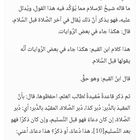
ما قاله شيخُ الإسلام مما يُؤكِّد فيه هذا القول، ويُدلل
عليه، فهو يذكر أنَّ ذلك يُقال في آخر الصَّلاة قبل السَّلام،
قال: هكذا جاء في بعض الرِّوايات.
هذا كلام ابن القيم: هكذا جاء في بعض الرِّوايات أنَّه
يقولها قبل السَّلام.
قال ابنُ القيم: وهو حقٌّ.
ثم ذكر قاعدةً مُفيدةً لطالب العلم، احفظوها، قال: بأنَّ
المقيدَ بالدُّبر: دُبر كذا، دُبر الصَّلاة، المقيَّد بالدُّبر؛ أي: دُبر
الصَّلاة، إن كان دعاءً فهو قبل التَّسليم، وإن كان ذكرًا فهو
بعد التَّسليم
[10]
، هذا دُعاءٌ، أو ذكرٌ؟ هذا دعاءٌ، أعني: