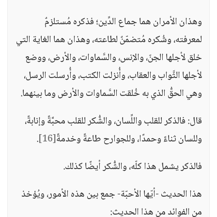
وهذان الأمران هما جماع الدِّين؛ فذكره مُستلزمٌ
لمعرفته، وشُكره مُتضمّنٌ لطاعته، وهذان هما الغاية التي
خلق لأجلها الجنّ، والإنس، والسَّماوات، والأرض، ووضع
لأجلها الثَّواب والعقاب، وأُنزلت الكتب، وأُرسلت الرسل،
وهي الحقُّ الذي به خُلقت السَّماوات والأرض وما بينهما.
قال: فالذكر للقلب واللِّسان، والشُّكر للقلب محبَّةً وإنابةً،
وللسان ثناءً وحمدًا، وللجوارح طاعةً وخدمةً
[16]
.
فالذكر يشمل هذا كلّه، والشُّكر أيضًا كذلك.
هذا الحديث -أيّها الأحبّة- جمع بين هذه الأمور، ويُؤخذ
من الفوائد من هذا الحديث: