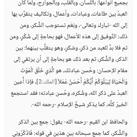
بجميع أنواعها: باللِّسان، وبالقلب، وبالجوارح، ولما كان
العبدُ بين طاعات، وعبادات، وأعمال، وتكاليف يتقرَّب بها
إلى الله -تبارك وتعالى-، ونِعَم تستوجب الشُّكر، ومن
ذلك: التَّوفيق إلى هذه الأعمال، فهو بحاجةٍ إلى شُكْرٍ، ومن
ثم فلا بدَّ للعبد من ذكرٍ، وشكرٍ، وهو يتقلَّب بينهما: بين
الذكر، والشُّكر، ثم بعد ذلك هو بحاجةٍ إلى أن يرتقي إلى
مقام الإحسان: وحُسن عبادتك، هو الَّذِي خَلَقَ الْمَوْتَ
وَالْحَيَاةَ لِيَبْلُوَكُمْ أَيُّكُمْ أَحْسَنُ عَمَلاً
[الملك:2]
، فإذا أُعين
العبدُ على ذكر الله، وشُكره، وحُسن عبادته؛ فقد استجمع
الخيرَ كلَّه، كما يذكر شيخُ الإسلام -رحمه الله-.
والحافظ ابن القيم -رحمه الله- يقول: جمع بين الذكر
والشُّكر، كما جمع سبحانه بين هذين في قوله: فَاذْكُرُونِي