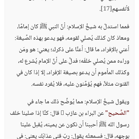
لأنفسهم
[17]
.
فمما استدلّ به شيخُ الإسلام: أنَّ النبي ﷺ كان إمامًا،
ومعاذ كان كذلك يُصلي لقومه، فهو يدعو بهذه الصِّيغة:
أعني بالإفراد، ما قال: أعنَّا على ذكرك؛ يعني: هو ومَن
وراءه ممن يُصلي خلفَه؛ فدلَّ على أنَّ الإمام يُشرع له،
وكذلك المأموم أن يدعو بصيغة الإفراد، إلا إذا كان في
القنوت مثلاً، فهم يُؤمِّنون عليه، فلا يُفرد نفسه.
ويقول شيخُ الإسلام: مما يُوضِّح ذلك ما جاء في
"الصَّحيح"
عن البراء بن عازب  قال: كنَّا إذا صلينا خلف
رسول الله ﷺ أحببنا أن نكون عن يمينه، يُقبل علينا
بوجهه، قال: فسمعتُه يقول: ربّ قني عذابَك يعني: في