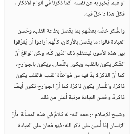
أو فيما يُخبر به عن نفسه -كما ذكرنا في أنواع الأذكار-،
فكلّ هذا داخلٌ فيه.
والشُّكر خصَّه بعضُهم بما يتَّصل بطاعة القلب، وحُسن
العبادة قالوا: ما يتَّصل بالأركان، كأنَّهم أرادوا أن يُفرِّقوا
بين هذه الأمور؛ لينتظم ذلك الدِّين كلّه، ولكن الواقعَ أنَّ
الشُّكر يكون بالقلب، ويكون باللِّسان، ويكون بالجوارح،
كما أنَّ الذكرَ لا بدَّ فيه من مُواطأة القلب، فالقلب يكون
ذاكرًا، واللِّسان يكون ذاكرًا، كما أنَّ الجوارح تكون أيضًا
ذاكرةً، وحُسن العبادة مرتبة أعلى من ذلك.
وشيخ الإسلام -رحمه الله- له كلامٌ في هذه المسألة: بأنَّ
الإنسان إذا أُعين على ذكر الله؛ فهو مُعانٌ على العبادة