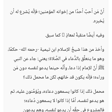
أنَّ مَن أحبَّ أحدًا من إخوانه المؤمنين؛ فإنَّه يُشرع له أن
يُخبره.
وفيه أيضًا منقبةٌ لمعاذٍ  كما سبق.
وأخذ من هذا شيخُ الإسلام ابن تيمية -رحمه الله- حكمًا،
وهو ما يتعلَّق بالدُّعاء في الصَّلاة؛ يعني: جاء عن النبي
ﷺ أنَّ الإمام إذا دعا، وأنَّه حينما يدعو لنفسه دون مَن
وراءه؛ فإنَّه يكون قد خانهم، لكن ما محمل ذلك؟
محمل ذلك إذا كانوا يسمعون دعاءَه، ويُؤمِّنون عليه، ثم
هو يدعو لنفسه، أمَّا إذا كانوا لا يسمعون دُعاءَه؛
فالمشروع في حقِّه أن يدعو لنفسه، وهم يدعون