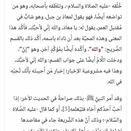
خُلُقه -عليه الصلاة والسلام-، وتلطّفه بأصحابه، وهو من
تواضعه أيضًا، فهو يقول لمعاذ بن جبل، وهو شابٌّ في
مُقتبل العمر، يقول له: يا معاذ، والله إنّي لأحبُّك، فأكَّد هذا
المعنى وهذه المحبَّة بعد أن ناداه باسمه، أكَّد ذلك بالقسم
الصَّريح:
"والله"
، وأكَّده أيضًا بمُؤكِّدٍ آخر، وهو
"إنّ"
،
ودخلت اللَّامُ أيضًا على جواب القسم: والله إنّي لأحبُّك،
وهذا فيه مشروعية الإخبار؛ إخبار مَن أحببتَه بأنَّك تُحبّه
في الله.
وقد أمر النبيُّ ﷺ- بذلك صراحةً في الحديث الآخر: إذا
أحبَّ أحدُكم أخاه فليُعلمه
[5]
، أو كما قال -عليه الصَّلاة
والسَّلام-؛ وذلك أنَّ هذه الشَّريعة جاء في مقاصدها