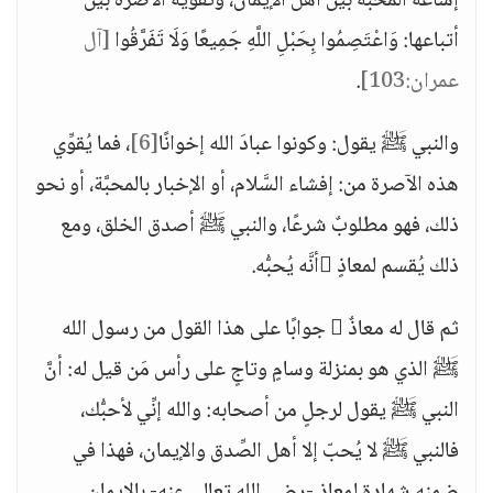
إشاعة المحبَّة بين أهل الإيمان، وتقوية الآصرة بين
أتباعها: وَاعْتَصِمُوا بِحَبْلِ اللَّهِ جَمِيعًا وَلَا تَفَرَّقُوا
[آل
عمران:103]
.
والنبي ﷺ يقول: وكونوا عبادَ الله إخوانًا
[6]
، فما يُقوِّي
هذه الآصرة من: إفشاء السَّلام، أو الإخبار بالمحبَّة، أو نحو
ذلك، فهو مطلوبٌ شرعًا، والنبي ﷺ أصدق الخلق، ومع
ذلك يُقسم لمعاذٍ أنَّه يُحبُّه.
ثم قال له معاذٌ  جوابًا على هذا القول من رسول الله
ﷺ الذي هو بمنزلة وسامٍ وتاجٍ على رأس مَن قيل له: أنَّ
النبي ﷺ يقول لرجلٍ من أصحابه: والله إنِّي لأحبُّك،
فالنبي ﷺ لا يُحبّ إلا أهل الصِّدق والإيمان، فهذا في