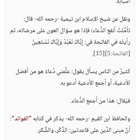
أسبابه.
ونقل عن شيخ الإسلام ابن تيمية -رحمه الله- قال:
تأمَّلتُ أنفع الدُّعاء؛ فإذا هو سؤال العون على مرضاته، ثم
رأيتُه في الفاتحة في: إِيَّاكَ نَعْبُدُ وَإِيَّاكَ نَسْتَعِينُ
[الفاتحة:5]
[15]
.
كثيرٌ من الناس يسأل يقول: علِّمني دُعاءً هو من أفضل
الأدعية، أو أجمع الأدعية أدعو به.
فيُقال: هذا من أجمع الدُّعاء.
والحافظ ابن القيم -رحمه الله- يذكر في كتابه
"الفوائد"
:
أنَّ مبنى الدِّين على قاعدتين: الذِّكْر، والشُّكر.