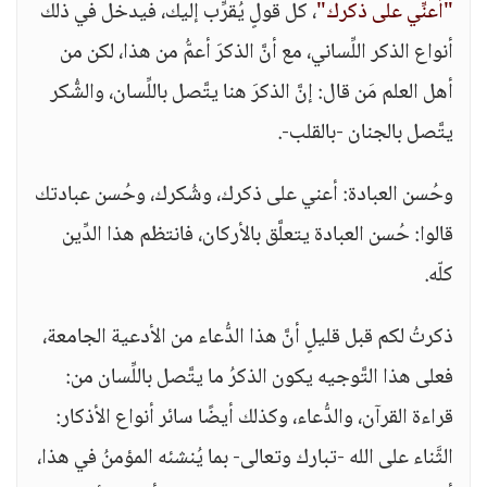
"أعنِّي على ذكرك"
، كل قولٍ يُقرِّب إليك، فيدخل في ذلك
أنواع الذكر اللِّساني، مع أنَّ الذكرَ أعمُّ من هذا، لكن من
أهل العلم مَن قال: إنَّ الذكرَ هنا يتَّصل باللِّسان، والشُّكر
يتَّصل بالجنان -بالقلب-.
وحُسن العبادة: أعني على ذكرك، وشُكرك، وحُسن عبادتك
قالوا: حُسن العبادة يتعلَّق بالأركان، فانتظم هذا الدِّين
كلّه.
ذكرتُ لكم قبل قليلٍ أنَّ هذا الدُّعاء من الأدعية الجامعة،
فعلى هذا التَّوجيه يكون الذكرُ ما يتَّصل باللِّسان من:
قراءة القرآن، والدُّعاء، وكذلك أيضًا سائر أنواع الأذكار:
الثَّناء على الله -تبارك وتعالى- بما يُنشئه المؤمنُ في هذا،