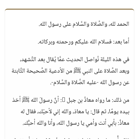
الحمد لله، والصَّلاة والسَّلام على رسول الله.
أما بعد: فسلام الله عليكم ورحمته وبركاته.
في هذه الليلة نُواصل الحديث عمَّا يُقال بعد التَّشهد،
وبعد الصَّلاة على النبي ﷺ من الأدعية الصَّحيحة الثَّابتة
عن رسول الله -عليه الصَّلاة والسَّلام-.
من ذلك: ما رواه معاذُ بن جبل : أنَّ رسولَ الله ﷺ أخذ
بيده يومًا، ثم قال: يا معاذ، والله إني لأحبّك، فقال له
معاذٌ: بأبي أنت وأمي يا رسول الله، وأنا والله أحبُّك.