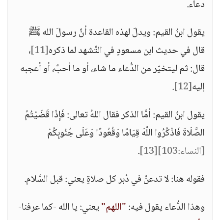
دعاء.
يقول ابنُ القيم: ويدلّ لهذه القاعدة أنَّ رسولَ الله ﷺ
قال في حديث ابن مسعودٍ في التَّشهد لما ذكره
[11]
،
قال: ثم ليتخيّر من الدُّعاء ما شاء، أو ما أحبَّ، أو أعجبه
إليه
[12]
.
يقول ابنُ القيم: أمَّا الذكر فقال اللهُ تعالى: فَإِذَا قَضَيْتُمُ
الصَّلَاةَ فَاذْكُرُوا اللَّهَ قِيَامًا وَقُعُودًا وَعَلَى جُنُوبِكُمْ
[النساء:103]
[13]
.
فقوله هنا: لا تدعنَّ في دُبر كل صلاةٍ يعني: قبل السَّلام.
وهذا الدُّعاء يقول فيه:
"اللهم"
يعني: يا الله -كما عرفنا-