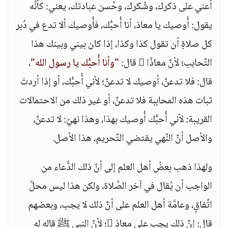
أعني على ذكرك، وشُكرك، وحُسن عبادتك، يعني: كأنَّه
يقول: أُوصيك يا معاذ، أنا أُحبُّك، فأُوصيك ألا تدع في دُبر
كل صلاةٍ أن تقول كذا وكذا، إذا كان بيني وبينك هذا
التَّحابب؛ لأنَّ معاذًا  قال:
"وأنا أُحبُّك يا رسول الله"
،
قال: فلا تدعنَّ، أوصيك لا تدعنَّ؛ لأني أُحبُّك، أو إذا أردتَ
ثبات هذه المحاببة فلا تدعنَّ، أو غير ذلك من الاحتمالات
القريبة: لأني أُحبُّك أُوصيك بهذا، وهذا نهيٌ: لا تدعنَّ،
والأصل أنَّ النَّهي يقتضي التَّحريم، هذا الأصل.
ولهذا ذهب بعضُ أهل العلم إلى أنَّ ذلك الدُّعاء من
الواجب أن يُقال في آخر الصَّلاة، ولكن هذا ليس محلَّ
اتِّفاقٍ، وعامَّة أهل العلم على أنَّ ذلك لا يجب، وبعضهم
قال: إنَّ ذلك يجب على معاذٍ ؛ لأنَّ النبي ﷺ قاله له