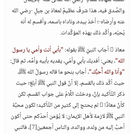
ضمنه شهادة لمعاذٍ -رضي الله تعالى عنه- بالإيمان
والصِّدق فيه، هذا شرفٌ عظيمٌ لمعاذ بن جبلٍ -رضي الله
عنه وأرضاه-؛ أخذ بيده، وناداه باسمه، وأقسم له أنه
يُحبّه، وأكَّد ذلك بهذه المؤكِّدات.
معاذ  أجاب النبيَّ ﷺ بقوله:
"بأبي أنت وأمي يا رسول
الله"
، يعني: أفديك بأبي وأمّي، يفديه بأبيه وأمِّه، ثم قال:
"وأنا والله أُحبُّك"
، أجاب بنحو ما قاله رسولُ الله ﷺ،
حيث أكَّد ذلك بالقسم، إلا أنَّ قول النبي ﷺ أبلغ؛ حيث
ذكر التَّأكيد بإنَّ، ودخلت اللَّامُ على جواب القسم، لكن
كأنَّ معاذًا  لم يحتج إلى كثيرٍ من التَّأكيد؛ لكون محبَّة
النبي ﷺ لازمة لأهل الإيمان: لا يُؤمن أحدُكم حتى أكون
أحبَّ إليه من ولده، ووالده، والناس أجمعين
[7]
، فالنبي