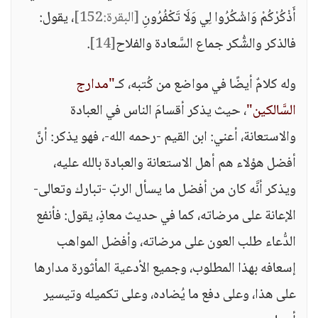
أَذْكُرْكُمْ وَاشْكُرُوا لِي وَلَا تَكْفُرُونِ
[البقرة:152]
، يقول:
فالذكر والشُّكر جماع السَّعادة والفلاح
[14]
.
وله كلامٌ أيضًا في مواضع من كُتبه، كـ
"مدارج
السَّالكين"
، حيث يذكر أقسامَ الناس في العبادة
والاستعانة، أعني: ابن القيم -رحمه الله-، فهو يذكر: أنَّ
أفضل هؤلاء هم أهل الاستعانة والعبادة بالله عليه،
ويذكر أنَّه كان من أفضل ما يسأل الربّ -تبارك وتعالى-
الإعانة على مرضاته، كما في حديث معاذٍ، يقول: فأنفع
الدُّعاء طلب العون على مرضاته، وأفضل المواهب
إسعافه بهذا المطلوب، وجميع الأدعية المأثورة مدارها
على هذا، وعلى دفع ما يُضاده، وعلى تكميله وتيسير