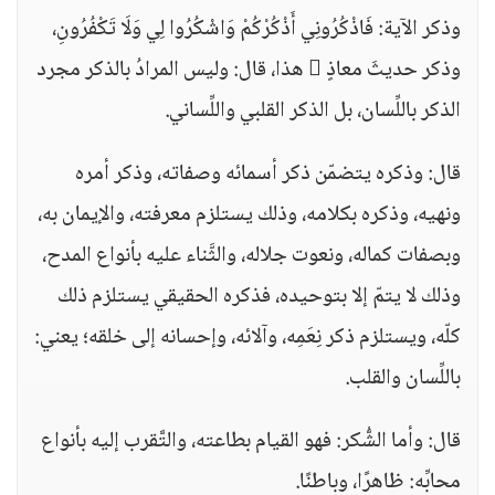
وذكر الآية: فَاذْكُرُونِي أَذْكُرْكُمْ وَاشْكُرُوا لِي وَلَا تَكْفُرُونِ،
وذكر حديثَ معاذٍ  هذا، قال: وليس المرادُ بالذكر مجرد
الذكر باللِّسان، بل الذكر القلبي واللِّساني.
قال: وذكره يتضمّن ذكر أسمائه وصفاته، وذكر أمره
ونهيه، وذكره بكلامه، وذلك يستلزم معرفته، والإيمان به،
وبصفات كماله، ونعوت جلاله، والثَّناء عليه بأنواع المدح،
وذلك لا يتمّ إلا بتوحيده، فذكره الحقيقي يستلزم ذلك
كلّه، ويستلزم ذكر نِعَمِه، وآلائه، وإحسانه إلى خلقه؛ يعني:
باللِّسان والقلب.
قال: وأما الشُّكر: فهو القيام بطاعته، والتَّقرب إليه بأنواع
محابِّه: ظاهرًا، وباطنًا.