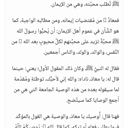
ﷺ تُطلب محبَّته، وهي من الإيمان.
فمعاذٌ  من مُقتضيات إيمانه، ومن مطالبه الواجبة، كما
هو الشَّأن في عموم أهل الإيمان: أن يُحبُّوا رسولَ الله
ﷺ محبَّةً تزيد على محبَّتهم لكلِّ محبوبٍ بعد الله  من
النَّفس، والوالد، والولد، والناس أجمعين.
فقال له النبيُّ ﷺ، وكان ذلك المقول الأول؛ يعني: حينما
قال له: يا معاذ، ناداه: والله إني لأحبُّك، توطئة ومُقدّمة
لما سيقوله بعده من هذه الوصية الجامعة التي هي من
أجمع الوصايا كما سيتَّضح.
فهنا قال: أُوصيك يا معاذ، والوصية هي القول بالمؤكّد
فيما يطلب فعله أو تركه، كما قال الله : يُوصِيكُمُ اللَّهُ