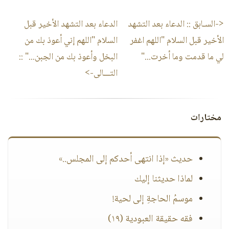
<-السـابق ::
الدعاء بعد التشهد
الدعاء بعد التشهد الأخير قبل
الأخير قبل السلام "اللهم اغفر
السلام "اللهم إني أعوذ بك من
لي ما قدمت وما أخرت..."
البخل وأعوذ بك من الجبن..."
::
التـــالى->
مختارات
حديث «إذا انتهى أحدكم إلى المجلس..»
لماذا حديثنا إليك
موسمُ الحاجةِ إلى لحية!
فقه حقيقة العبودية (١٩)