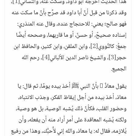
هذا الحديث أخرجه أبو داود، وسكت عنه، والنَّسائي
[1]
،
وقد ذكرنا من قبل أنَّ أبا داود قد صرَّح بأنَّ ما سكت عنه
فهو صالح؛ يعني: للاحتجاج عنده، وقال عنه المنذري:
إسناده صحيحٌ، أو حسنٌ، أو ما قاربهما، وصححه أيضًا
جمعٌ: كالنَّووي
[2]
، وابن الملقن، وابن كثير، والحافظ ابن
حجر
[3]
، والشيخ ناصر الدين الألباني
[4]
، رحم الله
الجميع.
يقول معاذٌ  بأنَّ النبي ﷺ أخذ بيده يومًا، ثم قال: يا
معاذ، أخذ بيده من أجل إيقاظ الفكر، وجذب الانتباه،
وحضور القلب، فكأنَّ ذلك يُشبه الوصية، بل هو وصية،
ولكنه يُشبه المعاقدة على أمرٍ أراد منه أن يفعله، وأن
يُلازمه، فقال له: يا معاذ، والله إني لأُحبُّك، وهذا من رفيع