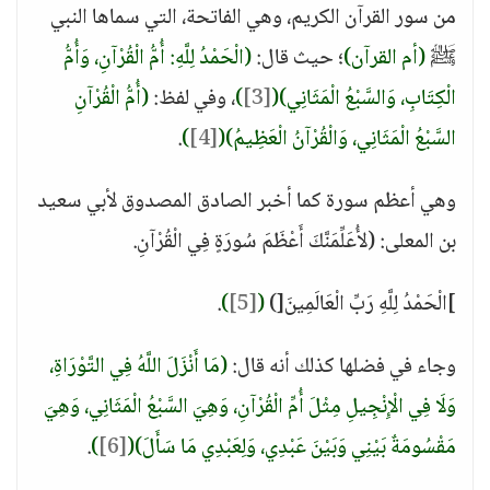
من سور القرآن الكريم، وهي الفاتحة، التي سماها النبي
ﷺ
(أم القرآن)
؛ حيث قال:
(الْحَمْدُ لِلَّهِ: أُمُّ الْقُرْآنِ، وَأُمُّ
الْكِتَابِ، وَالسَّبْعُ الْمَثَانِي)
(
[3]
)
، وفي لفظ:
(أُمُّ الْقُرْآنِ
السَّبْعُ الْمَثَانِي، وَالْقُرْآنُ الْعَظِيمُ)
(
[4]
)
.
وهي أعظم سورة كما أخبر الصادق المصدوق لأبي سعيد
بن المعلى: (لأُعَلِّمَنَّكَ أَعْظَمَ سُورَةٍ فِي الْقُرْآنِ.
]الْحَمْدُ لِلَّهِ رَبِّ الْعَالَمِينَ[)
(
[5]
)
.
وجاء في فضلها كذلك أنه قال:
(مَا أَنْزَلَ اللَّهُ فِي التَّوْرَاةِ،
وَلَا فِي الْإِنْجِيلِ مِثْلَ أُمِّ الْقُرْآنِ، وَهِيَ السَّبْعُ الْمَثَانِي، وَهِيَ
مَقْسُومَةٌ بَيْنِي وَبَيْنَ عَبْدِي، وَلِعَبْدِي مَا سَأَلَ)
(
[6]
)
.