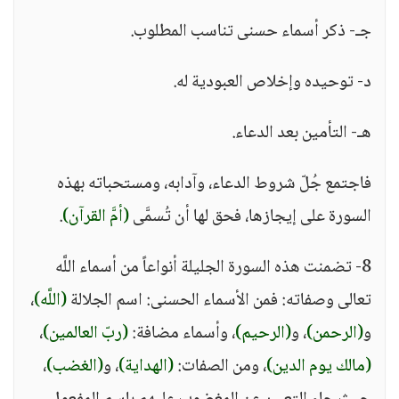
جـ- ذكر أسماء حسنى تناسب المطلوب.
د- توحيده وإخلاص العبودية له.
هـ- التأمين بعد الدعاء.
فاجتمع جُلّ شروط الدعاء، وآدابه، ومستحباته بهذه
السورة على إيجازها، فحق لها أن تُسمَّى
(أمَّ القرآن)
.
8- تضمنت هذه السورة الجليلة أنواعاً من أسماء اللَّه
تعالى وصفاته: فمن الأسماء الحسنى: اسم الجلالة
(اللَّه)
،
و
(الرحمن)
، و
(الرحيم)
، وأسماء مضافة:
(ربّ العالمين)
،
(مالك يوم الدين)
، ومن الصفات:
(الهداية)
، و
(الغضب)
،