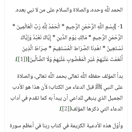
الحمد للَّه وحده، والصلاة والسلام على من لا نبي بعده.
1- ]بِسْمِ اللَّهِ الرَّحْمَنِ الرَّحِيمِ * الْحَمْدُ لِلَّهِ رَبِّ الْعَالَمِينَ *
الرَّحْمَنِ الرَّحِيمِ * مَالِكِ يَوْمِ الدِّينِ * إِيَّاكَ نَعْبُدُ وَإِيَّاكَ
نَسْتَعِينُ * اهْدِنَا الصِّرَاط الْمُسْتَقِيمَ * صِرَاطَ الَّذِينَ
أَنْعَمْتَ عَلَيْهِمْ غَيْرِ الْمَغْضُوبِ عَلَيْهِمْ وَلَا الضَّالِّينَ[
(
[1]
)
.
بدأ المؤلف حفظه اللَّه تعالى بحمد اللَّه تعالى، والصلاة
على النبي ﷺ قبل الدعاء من الكتاب؛ لأن هذا هو الأدب
الجميل الذي ينبغي للداعي أن يبدأ به كما تقدم في آداب
الدعاء التي ذكرها المؤلف
(
[2]
)
.
وأوّل هذه الأدعية الكريمة في كتاب ربنا في أعظم سورة