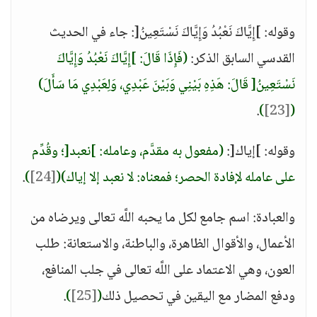
وقوله: ]إِيَّاكَ نَعْبُدُ وَإِيَّاكَ نَسْتَعِينُ[: جاء في الحديث
القدسي السابق الذكر:
(فَإِذَا قَالَ: ]إِيَّاكَ نَعْبُدُ وَإِيَّاكَ
نَسْتَعِينُ[ قَالَ: هَذِهِ بَيْنِي وَبَيْنَ عَبْدِي، وَلِعَبْدِي مَا سَأَلَ)
.
)
[23]
(
وقوله: ]إياك[:
(مفعول به مقدَّم، وعامله: ]نعبد[؛ وقُدِّم
على عامله لإفادة الحصر؛ فمعناه: لا نعبد إلا إياك)
(
[24]
)
.
والعبادة: اسم جامع لكل ما يحبه اللَّه تعالى ويرضاه من
الأعمال، والأقوال الظاهرة، والباطنة، والاستعانة: طلب
العون، وهي الاعتماد على اللَّه تعالى في جلب المنافع،
ودفع المضار مع اليقين في تحصيل ذلك
(
[25]
)
.