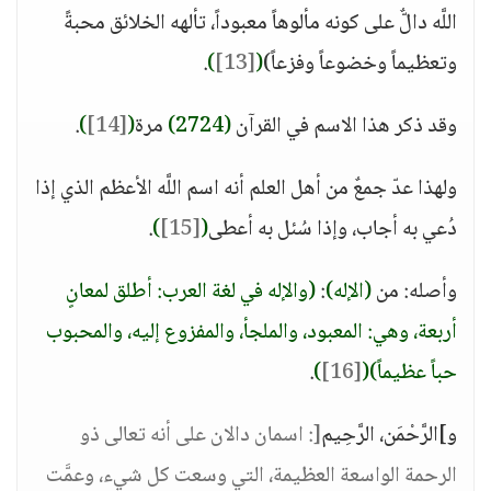
اللَّه دالٌّ على كونه مألوهاً معبوداً، تألهه الخلائق محبةً
وتعظيماً وخضوعاً وفزعاً)
(
[13]
)
.
وقد ذكر هذا الاسم في القرآن
(2724)
مرة
(
[14]
)
.
ولهذا عدّ جمعٌ من أهل العلم أنه اسم اللَّه الأعظم الذي إذا
دُعي به أجاب، وإذا سُئل به أعطى
(
[15]
)
.
وأصله: من
(الإله)
:
(والإله في لغة العرب: أطلق لمعانٍ
أربعة، وهي: المعبود، والملجأ، والمفزوع إليه، والمحبوب
حباً عظيماً)
(
[16]
)
.
و]الرَّحْمَن، الرَّحِيم
[: اسمان دالان على أنه تعالى ذو
الرحمة الواسعة العظيمة، التي وسعت كل شيء، وعمَّت