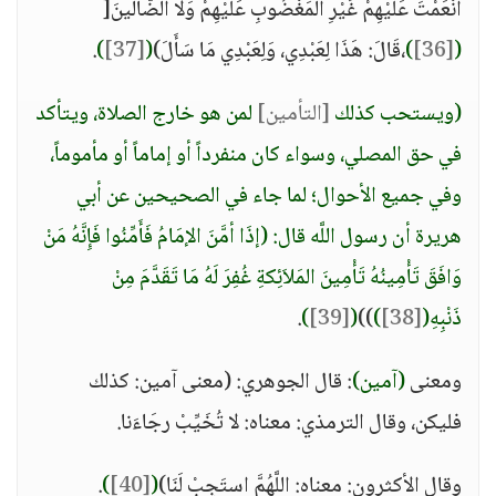
أَنْعَمْتَ عَلَيْهِمْ غَيْرِ الْمَغْضُوبِ عَلَيْهِمْ وَلَا الضَّالِّينَ[
(
[36]
)
،قَالَ: هَذَا لِعَبْدِي، وَلِعَبْدِي مَا سَأَلَ)
(
[37]
)
.
(ويستحب كذلك
[التأمين]
لمن هو خارج الصلاة، ويتأكد
في حق المصلي، وسواء كان منفرداً أو إماماً أو مأموماً،
وفي جميع الأحوال؛ لما جاء في الصحيحين عن أبي
هريرة أن رسول اللَّه قال: (إذَا أمَّنَ الإمَامُ فَأَمِّنُوا فَإِنَّهُ مَنْ
وَافَقَ تَأْمِينُهُ تَأْمِينَ المَلاَئِكةِ غُفِرَ لَهُ مَا تَقَدَّمَ مِنْ
ذَنْبِهِ(
[38]
)
))
(
[39]
)
.
ومعنى
(آمين)
: قال الجوهري: (معنى آمين: كذلك
فليكن، وقال الترمذي: معناه: لا تُخَيِّبْ رجَاءَنا.
وقال الأكثرون: معناه: اللَّهُمَّ استَجِبْ لَنَا)
(
[40]
)
.