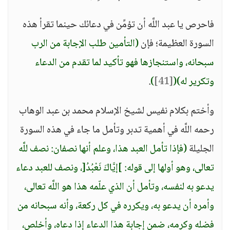
فاحرص يا عبد اللَّه أن تؤمِّن في دعائك حينما تقرأ هذه
السورة العظيمة؛ فإن
(التأمين طلب الإجابة من الرب
سبحانه، واستنجازها فهو تأكيد لما تقدم من الدعاء
وتكرير له)
(
[41]
)
.
وأختم بكلام نفيس لشيخ الإسلام محمد بن عبد الوهاب
رحمه اللَّه في أهمية تدبر وتأمل ما جاء في هذه السورة
الجليلة
(فإذا تأمل العبد هذا، وعلم أنها نصفان: نصف للَّه
تعالى، وهو أولها إلى قوله: ]إيَّاكَ نَعْبُدُ[، ونصف للعبد دعاء
يدعو به لنفسه، وتأمل أن الذي علّمه هذا هو اللَّه تعالى،
وأمره أن يدعو به، ويكرره في كل ركعة، وأنه سبحانه من
فضله وكرمه، ضمن إجابة هذا الدعاء إذا دعاه، وأخلص،