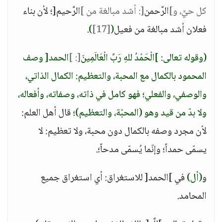
كل حيٍّ، و]
الرَّحمن
[: أشد مبالغة من ]
الرَّحيم[؛ لأن بناء
فعلان أشد مبالغة من فعيل
(
[17]
)
.
(وقوله تعالى: ]الْحَمْدُ للهِ رَبِّ الْعَالَمِينَ
[: ]
الحمد[ وصف
المحمود بالكمال مع المحبة، والتعظيم: الكمال الذاتي،
والوصفي، والفعلي؛ فهو كامل في ذاته، وصفاته، وأفعاله،
ولا بدّ من قيد وهو (المحبّة، والتعظيم)
؛ قال أهل العلم:
لأن مجرد وصفه بالكمال دون محبة، ولا تعظيم: لا
يسمّى حمداً؛ وإنّما يُسمّى مدحاً؛.
و
(أل)
في ]الحمد[ للاستغراق: أي استغراق جميع
المحامد.