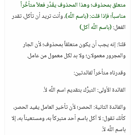
متعلق بمحذوف؛ وهذا المحذوف يقَدَّر فعلاً متأخِّراً
مناسباً؛ فإذا قلت: (باسم اللَّه)
، وأنت تريد أن تأكل، تقدر
الفعل:
(باسم اللَّه آكل)
قلنا: إنه يجب أن يكون متعلقاً بمحذوف؛ لأن الجار
والمجرور معمولان؛ ولا بد لكل معمول من عامل.
وقدرناه متأخراً لفائدتين:
الفائدة الأولى: التبرُّك بتقديم اسم اللَّه ﻷ.
والفائدة الثانية: الحصر؛ لأن تأخير العامل يفيد الحصر،
كأنك تقول: لا آكل باسم أحد متبركاً به، ومستعيناً به، إلا
باسم اللَّه ﻷ.