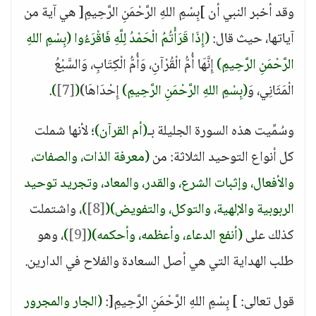
وقد أخبر النبي أن ]بِسْمِ اللهِ الرَّحْمَنِ الرَّحِيمِ[ هي آية من
آياتها، حيث قال:
(إِذَا قَرَأْتُمُ الْحَمْدُ لِلَّهِ فَاقْرَءُوا (بِسْمِ اللهِ
الرَّحْمَنِ الرَّحِيمِ)
إِنَّهَا أُمُّ الْقُرْآنِ، وَأُمُّ الْكِتَابِ، وَالسَّبْعُ
الْمَثَانِي، وَ
(بِسْمِ اللهِ الرَّحْمَنِ الرَّحِيمِ)
إِحْدَاهَا)
(
[7]
)
.
وسُمِّيت هذه السورة الجليلة بـ
(أم القرآن)
؛ لأنها شملت
كل أنواع التوحيد الثلاثة: من
(معرفة الذات، والصفات،
والأفعال، وإثبات الشرع، والقدر، والمعاد، وتجريد توحيد
الربوبية والإلهية، والتوكل، والتفويض)
(
[8]
)
، واشتملت
كذلك على
(أنفع الدعاء، وأعظمه، وأحكمه)
(
[9]
)
، وهو
طلب الهداية التي هي أصل السعادة والفلاح في الدارين.
قول تعالى: ] بِسْمِ اللهِ الرَّحْمَنِ الرَّحِيمِ[:
(الجار والمجرور