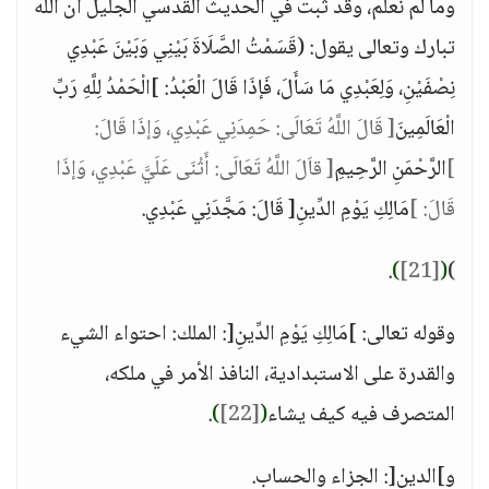
وما لم نعلم، وقد ثبت في الحديث القدسي الجليل أن اللَّه
تبارك وتعالى يقول: (قَسَمْتُ الصَّلَاةَ بَيْنِي وَبَيْنَ عَبْدِي
نِصْفَيْنِ، وَلِعَبْدِي مَا سَأَلَ، فَإذَا قَالَ الْعَبْدُ: ]الْحَمْدُ لِلَّهِ رَبِّ
الْعَالَمِينَ
[ قَالَ اللَّهُ تَعَالَى: حَمِدَنِي عَبْدِي، وَإذَا قَالَ:
]
الرَّحْمَنِ الرَّحِيمِ
[ قاَلَ اللَّهُ تَعَالَى: أَثْنَى عَلَيَّ عَبْدِي، وَإذَا
قَالَ: ]
مَالِكِ يَوْمِ الدِّينِ[ قَالَ: مَجَّدَنِي عَبْدِي.
.
)
[21]
(
)
وقوله تعالى: ]مَالِكِ يَوْمِ الدِّينِ[: الملك: احتواء الشيء
والقدرة على الاستبدادية، النافذ الأمر في ملكه،
المتصرف فيه كيف يشاء
(
[22]
)
.
و]الدين[: الجزاء والحساب.