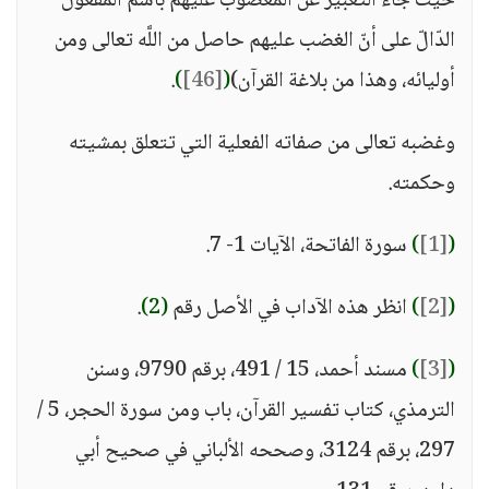
حيث جاء التعبير عن المغضوب عليهم باسم المفعول
الدّالّ على أنّ الغضب عليهم حاصل من اللَّه تعالى ومن
أوليائه، وهذا من بلاغة القرآن)
(
[46]
)
.
وغضبه تعالى من صفاته الفعلية التي تتعلق بمشيته
وحكمته.
(
[1]
)
سورة الفاتحة، الآيات 1- 7.
(
[2]
)
انظر هذه الآداب في الأصل رقم
(2)
.
(
[3]
)
مسند أحمد، 15 / 491، برقم 9790، وسنن
الترمذي، كتاب تفسير القرآن، باب ومن سورة الحجر، 5 /
297، برقم 3124، وصححه الألباني في صحيح أبي