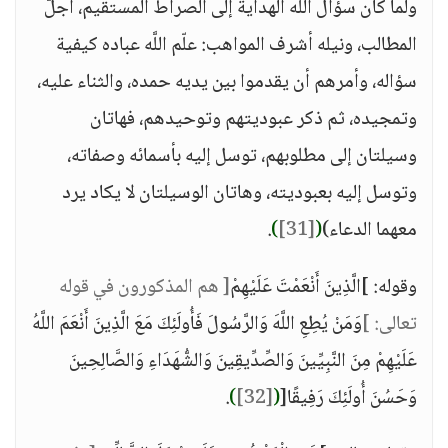
ولما كان سؤال اللَّه الهداية إلى الصراط المستقيم، أجلّ
المطالب، ونيله أشرف المواهب: علّم اللَّه عباده كيفية
سؤاله، وأمرهم أن يقدموا بين يديه حمده، والثناء عليه،
وتمجيده، ثم ذكر عبوديتهم وتوحيدهم، فهاتان
وسيلتان إلى مطلوبهم، توسل إليه بأسمائه وصفاته،
وتوسل إليه بعبوديته، وهاتان الوسيلتان لا يكاد يرد
معهما الدعاء)
(
[31]
)
.
وقوله: ]الَّذِينَ أَنْعَمْتَ عَلَيْهِمْ
[ هم المذكورون في قوله
تعالى: ]
وَمَنْ يُطِعِ اللَّهَ وَالرَّسُولَ فَأُولَئِكَ مَعَ الَّذِينَ أَنْعَمَ اللَّهُ
عَلَيْهِمْ مِنَ النَّبِيِّينَ وَالصِّدِّيقِينَ وَالشُّهَدَاءِ وَالصَّالِحِينَ
وَحَسُنَ أُولَئِكَ رَفِيقًا[
(
[32]
)
.