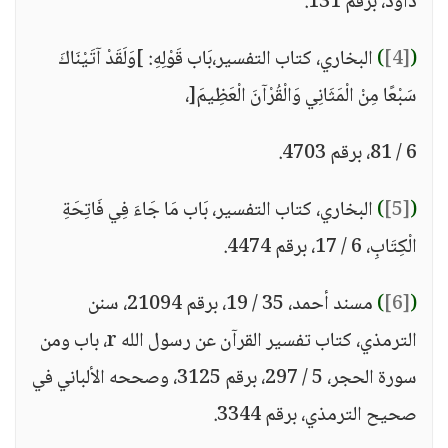
داود، برقم 131.
(
[4]
)
البخاري، كتاب التفسير،بَاب قَوْلِهِ: ]وَلَقَدْ آتَيْنَاكَ
سَبْعًا مِنْ الْمَثَانِي وَالْقُرْآنَ الْعَظِيمَ[،
6 / 81، برقم 4703.
(
[5]
)
البخاري، كتاب التفسير، بَاب مَا جَاءَ فِي فَاتِحَةِ
الْكِتَابِ، 6 / 17، برقم 4474.
(
[6]
)
مسند أحمد، 35 / 19، برقم 21094، سنن
الترمذي، كتاب تفسير القرآن عن رسول الله r، باب ومن
سورة الحجر، 5 / 297، برقم 3125، وصححه الألباني في
صحيح الترمذي، برقم 3344.