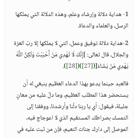
1- هداية دلالة وإرشاد وعلم، وهذه الدلالة التي يملكها
الرسل، والعلماء والدعاة.
2-هداية دلالة توفيق وعمل، التي لا يملكها إلا ربّ العزة
والجلال، قال تعالى: ]إِنَّكَ لَا تَهْدِي مَنْ أَحْبَبْتَ وَلَكِنَّ اللَّهَ
يَهْدِي مَنْ يَشَاءُ[
(
[27]
)
(
[28]
)
.
فالعبد حينما يدعو بهذا الدعاء العظيم ينبغي له أن
يستحضر هذا المطلب العظيم، وما دلّ عليه من معانٍ
جليلة، فيقول: أي يا ربنا دلّنا وأرشدنا، ووفقنا إلى
التمسك بصراطك المستقيم الذي لا اعوجاج فيه،
الموصل إلى دارك جنات النعيم، فإن من ثبت عليه في