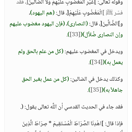
وقوله تعالى: ]غَيْرِ الْمَغْضُوبِ عَلَيْهِمْ وَلَا الضَّالِّينَ
[، فقد
فسّر ﷺ ]
الْمَغْضُوبِ عَلَيْهِمْ[، قال:
(هم اليهود)
،
و]الضَّالِّينَ[، قال:
(النصارى)
،
(فإن اليهود مغضوب عليهم
وإن النصارى ضُلاَّل)
(
[33]
)
.
ويدخل في المغضوب عليهم:
(كل من علم بالحق ولم
يعمل به)
(
[34]
)
.
وكذلك يدخل في الضالين:
(كل من عمل بغير الحق
جاهلاً به)
(
[35]
)
.
فقد جاء في الحديث القدسي أن اللَّه تعالى يقول: (.
فإذا قال: ]اهْدِنَا الصِّرَاطَ الْمُسْتَقِيمَ * صِرَاطَ الَّذِينَ