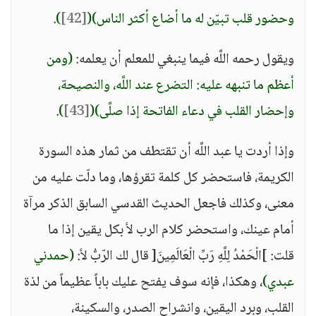
وحضور قلب تبيّن له ما أضاع أكثر الناس)
(
[42]
)
.
ويقول رحمه اللَّه فيما ينبغي للمعلم أن يعلمه:
(ومن
أعظم ما تنبهه عليه: التضرع عند اللَّه، والنصيحة،
وإحضار القلب في دعاء الفاتحة إذا صلَّى)
(
[43]
)
.
وإذا أردت يا عبد اللَّه أن تقتطف من ثمار هذه السورة
الكريمة، فاستحضر كل كلمة تقرؤها، وما دلّت عليه من
معنى، وكذلك فاجعل الحديث القدسي السابق الذكر مرآة
أمام عينك، واستحضر كلام الرب ﻷ بكل يقين إذا ما
قلت: ]الْحَمْدُ لِلَّهِ رَبِّ الْعَالَمِينَ[ قال لك الرّبُّ ﻷ:
(حمدني
عبدي)
، وهكذا، فإنه سوف يفتح عليك باباً عظيماً من لذة
القلب، وبرد اليقين، وانشراح الصدر، والسكينة،