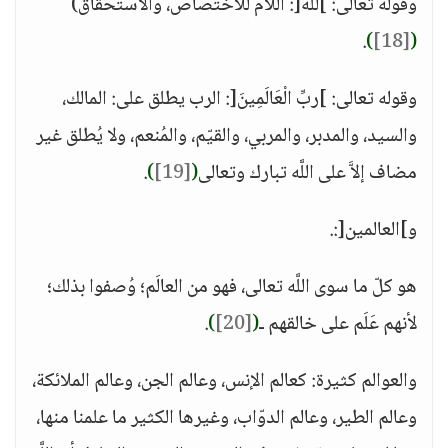
وقوله تعالى: ]للَّه[: اللام للاختصاص، والاستحقاق)
.
)
[18]
(
وقوله تعالى: ]ربِّ الْعَالَمِينَ[: الرب يطلق على: المالك،
والسيد، والمدبر، والمربي، والقيّم، والمُنعم، ولا يُطلق غير
مضاف إلاَّ على اللَّه تبارك وتعالى
(
[19]
)
.
و]العالمين[:.
هو كلّ ما سوى اللَّه تعالى، فهو من العالَم؛ وُصفوا بذلك؛
لأنهم عَلَم على خالقهم ـ
(
[20]
)
.
والعوالم كثيرة: كعالم الإنس، وعالم الجن، وعالم الملائكة،
وعالم الطير، وعالم الدوّاب، وغيرها الكثير ما علمنا منها،