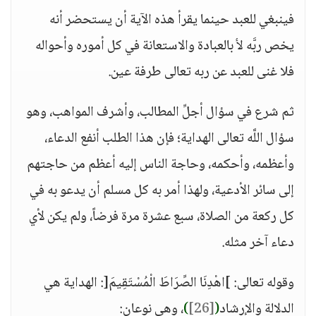
فينبغي للعبد حينما يقرأ هذه الآية أن يستحضر أنه
يخص ربَّه ﻷ بالعبادة والاستعانة في كل أموره وأحواله
فلا غنى للعبد عن ربه تعالى طرفة عين.
ثم شرع في سؤال أجلِّ المطالب، وأشرف المواهب، وهو
سؤال اللَّه تعالى الهداية؛ فإن هذا الطلب أنفع الدعاء،
وأعظمه، وأحكمه، وحاجة الناس إليه أعظم من حاجتهم
إلى سائر الأدعية، ولهذا أمر به كل مسلم أن يدعو به في
كل ركعة من الصلاة، سبع عشرة مرة فرضاً، ولم يكن لأي
دعاء آخر مثله.
وقوله تعالى: ]اهْدِنَا الصِّرَاطَ الْمُسْتَقِيمَ[: الهداية هي
الدلالة والإرشاد
(
[26]
)
، وهي نوعان: