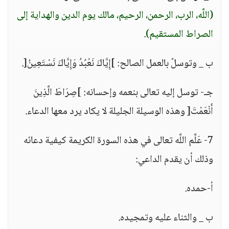
(اللَّه، الرب، الرحمن، الرحيم، مالك يوم الدين والهداية إلى
الصراط المستقيم)
.
ب _ وتوسلٌ بالعمل الصالح: ]إِيَّاكَ نَعْبُدُ وَإِيَّاكَ نَسْتَعِينُ[.
جـ- توسل إليه تعالى بنعمه وإحسانه: ]صِرَاطَ الَّذِينَ
أَنْعَمْتَ[ وهذه الوسيلة الجليلة لا يكاد يرد معها الدعاء.
7- عَلَّم اللَّه تعالى في هذه السورة الكريمة كيفية دعائه
وذلك أن يقدم الداعي:
أ-حمده.
ب _ والثناء عليه وتمجيده.